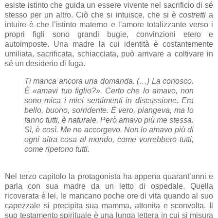
esiste istinto che guida un essere vivente nel sacrificio di sé
stesso per un altro. Ciò che si intuisce, che si è
costretti
a
intuire è che l’istinto materno e l’amore totalizzante verso i
propri figli sono grandi bugie, convinzioni etero e
autoimposte. Una madre la cui identità è costantemente
umiliata, sacrificata, schiacciata, può arrivare a coltivare in
sé un desiderio di fuga.
Ti manca ancora una domanda. (…) La conosco.
È «amavi tuo figlio?». Certo che lo amavo, non
sono mica i miei sentimenti in discussione. Era
bello, buono, sorridente. È vero, piangeva, ma lo
fanno tutti, è naturale. Però amavo più me stessa.
Sì, è così. Me ne accorgevo. Non lo amavo più di
ogni altra cosa al mondo, come vorrebbero tutti,
come ripetono tutti.
Nel terzo capitolo la protagonista ha appena quarant’anni e
parla con sua madre da un letto di ospedale. Quella
ricoverata è lei, le mancano poche ore di vita quando al suo
capezzale si precipita sua mamma, attonita e sconvolta. Il
suo testamento spirituale è una lunga lettera in cui si misura