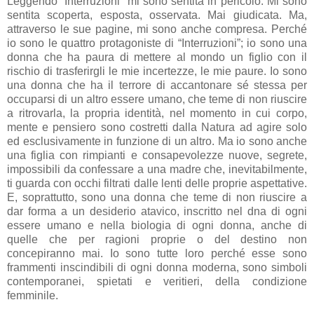
Leggendo “Interruzioni” mi sono sentita in pericolo. Mi sono
sentita scoperta, esposta, osservata. Mai giudicata. Ma,
attraverso le sue pagine, mi sono anche compresa. Perché
io sono le quattro protagoniste di “Interruzioni”; io sono una
donna che ha paura di mettere al mondo un figlio con il
rischio di trasferirgli le mie incertezze, le mie paure. Io sono
una donna che ha il terrore di accantonare sé stessa per
occuparsi di un altro essere umano, che teme di non riuscire
a ritrovarla, la propria identità, nel momento in cui corpo,
mente e pensiero sono costretti dalla Natura ad agire solo
ed esclusivamente in funzione di un altro. Ma io sono anche
una figlia con rimpianti e consapevolezze nuove, segrete,
impossibili da confessare a una madre che, inevitabilmente,
ti guarda con occhi filtrati dalle lenti delle proprie aspettative.
E, soprattutto, sono una donna che teme di non riuscire a
dar forma a un desiderio atavico, inscritto nel dna di ogni
essere umano e nella biologia di ogni donna, anche di
quelle che per ragioni proprie o del destino non
concepiranno mai. Io sono tutte loro perché esse sono
frammenti inscindibili di ogni donna moderna, sono simboli
contemporanei, spietati e veritieri, della condizione
femminile.