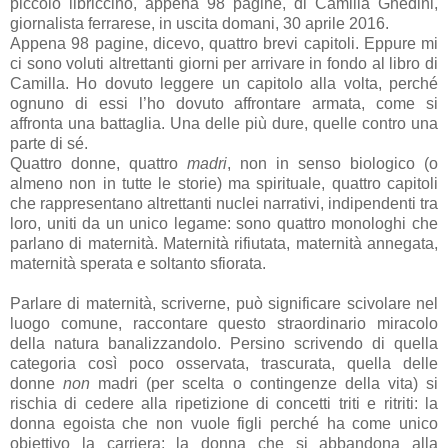
piccolo libriccino, appena 98 pagine, di Camilla Ghedini,
giornalista ferrarese, in uscita domani, 30 aprile 2016.
Appena 98 pagine, dicevo, quattro brevi capitoli. Eppure mi
ci sono voluti altrettanti giorni per arrivare in fondo al libro di
Camilla. Ho dovuto leggere un capitolo alla volta, perché
ognuno di essi l’ho dovuto affrontare armata, come si
affronta una battaglia. Una delle più dure, quelle contro una
parte di sé.
Quattro donne, quattro
madri
, non in senso biologico (o
almeno non in tutte le storie) ma spirituale, quattro capitoli
che rappresentano altrettanti nuclei narrativi, indipendenti tra
loro, uniti da un unico legame: sono quattro monologhi che
parlano di maternità. Maternità rifiutata, maternità annegata,
maternità sperata e soltanto sfiorata.
Parlare di maternità, scriverne, può significare scivolare nel
luogo comune, raccontare questo straordinario miracolo
della natura banalizzandolo. Persino scrivendo di quella
categoria così poco osservata, trascurata, quella delle
donne
non
madri (per scelta o contingenze della vita) si
rischia di cedere alla ripetizione di concetti triti e ritriti: la
donna egoista che non vuole figli perché ha come unico
obiettivo la carriera; la donna che si abbandona alla