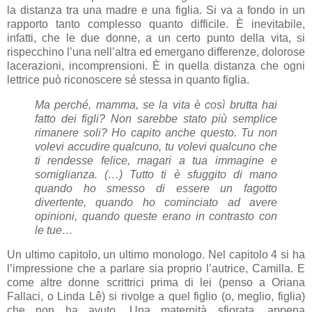
la distanza tra una madre e una figlia. Si va a fondo in un
rapporto tanto complesso quanto difficile. È inevitabile,
infatti, che le due donne, a un certo punto della vita, si
rispecchino l’una nell’altra ed emergano differenze, dolorose
lacerazioni, incomprensioni. È in quella distanza che ogni
lettrice può riconoscere sé stessa in quanto figlia.
Ma perché, mamma, se la vita è così brutta hai
fatto dei figli? Non sarebbe stato più semplice
rimanere soli? Ho capito anche questo. Tu non
volevi accudire qualcuno, tu volevi qualcuno che
ti rendesse felice, magari a tua immagine e
somiglianza. (…) Tutto ti è sfuggito di mano
quando ho smesso di essere un fagotto
divertente, quando ho cominciato ad avere
opinioni, quando queste erano in contrasto con
le tue…
Un ultimo capitolo, un ultimo monologo. Nel capitolo 4 si ha
l’impressione che a parlare sia proprio l’autrice, Camilla. E
come altre donne scrittrici prima di lei (penso a Oriana
Fallaci, o Linda Lê) si rivolge a quel figlio (o, meglio, figlia)
che non ha avuto. Una maternità sfiorata, appena