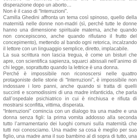
disperazione dopo un aborto…
Non è il caso di “Interruzioni”.
Camilla Ghedini affronta un tema così spinoso, quello della
maternità nelle donne non-madri (sì, perché tutte le donne
hanno una dimensione spirituale materna, anche quando
non concepiscono, anche quando rifiutano il frutto del
concepimento), mettendo al bando ogni retorica, incalzando
il lettore con un linguaggio semplice, diretto, implacabile.
La sua scrittura non lascia tregua, è come un bisturi che
apre, con scientifica sapienza, squarci abissali nell’animo di
chi legge, soprattutto quando la lettrice è una donna.
Perché è impossibile non riconoscersi nelle quattro
protagoniste delle storie di “Interruzioni”, è impossibile non
indossare i loro panni, anche quando si tratta di quelli
succinti e scomodissimi di una madre infanticida, che parla
dall’ospedale psichiatrico in cui è rinchiusa e rifiuta di
mostrarsi sconfitta, vittima, disperata.
“Interruzioni” comincia con un dialogo tra una madre e una
donna senza figli: la prima vomita addosso alla seconda
tutto l’armamentario dei luoghi comuni sulla maternità che
tutti noi conosciamo. Una madre
sa
cosa è meglio per suo
figlio, una madre
ama
il suo bambino al di sopra di tutto, una