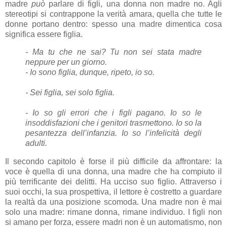
madre
può
parlare di figli, una donna non madre no. Agli
stereotipi si contrappone la verità amara, quella che tutte le
donne portano dentro: spesso una madre dimentica cosa
significa essere figlia.
- Ma tu che ne sai? Tu non sei stata madre
neppure per un giorno.
- Io sono figlia, dunque, ripeto, io so.
- Sei figlia, sei solo figlia.
- Io so gli errori che i figli pagano. Io so le
insoddisfazioni che i genitori trasmettono. Io so la
pesantezza dell’infanzia. Io so l’infelicità degli
adulti.
Il secondo capitolo è forse il più difficile da affrontare: la
voce è quella di una donna, una madre che ha compiuto il
più terrificante dei delitti. Ha ucciso suo figlio. Attraverso i
suoi occhi, la sua prospettiva, il lettore è costretto a guardare
la realtà da una posizione scomoda. Una madre non è mai
solo una madre: rimane donna, rimane individuo. I figli non
si amano per forza, essere madri non è un automatismo, non