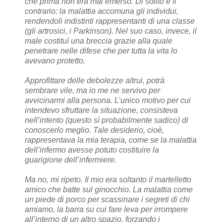
che prima non era mai emerso. Di solito è il
contrario: la malattia accomuna gli individui,
rendendoli indistinti rappresentanti di una classe
(gli artrosici, i Parkinson). Nel suo caso, invece, il
male costituì una breccia grazie alla quale
penetrare nelle difese che per tutta la vita lo
avevano protetto.
Approfittare delle debolezze altrui, potrà
sembrare vile, ma io me ne servivo per
avvicinarmi alla persona. L’unico motivo per cui
intendevo sfruttare la situazione, consisteva
nell’intento (questo sì probabilmente sadico) di
conoscerlo meglio. Tale desiderio, cioè,
rappresentava la mia terapia, come se la malattia
dell’infermo avesse potuto costituire la
guarigione dell’infermiere.
Ma no, mi ripeto. Il mio era soltanto il martelletto
amico che batte sul ginocchio. La malattia come
un piede di porco per scassinare i segreti di chi
amiamo, la barra su cui fare leva per irrompere
all’interno di un altro spazio, forzando i