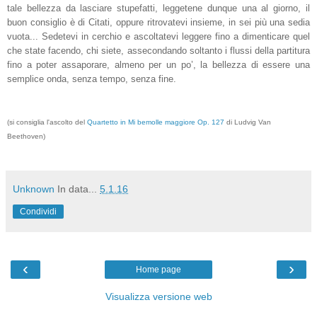
tale bellezza da lasciare stupefatti, leggetene dunque una al giorno, il
buon consiglio è di Citati, oppure ritrovatevi insieme, in sei più una sedia
vuota... Sedetevi in cerchio e ascoltatevi leggere fino a dimenticare quel
che state facendo, chi siete, assecondando soltanto i flussi della partitura
fino a poter assaporare, almeno per un po’, la bellezza di essere una
semplice onda, senza tempo, senza fine.
(si consiglia l'ascolto del
Quartetto in Mi bemolle maggiore Op. 127
di Ludvig Van
Beethoven)
Unknown
In data...
5.1.16
Condividi
‹
›
Home page
Visualizza versione web