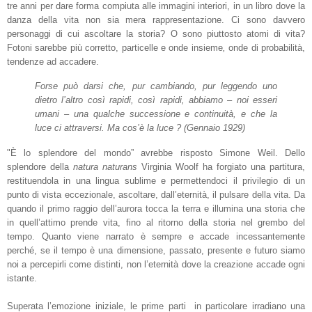
tre anni per dare forma compiuta alle immagini
interiori
, in un libro dove la
danza della vita
non sia mera rappresentazione.
Ci sono davvero
personaggi di cui ascoltare la storia? O sono piuttosto atomi di vita?
Fotoni sarebbe più corretto, particelle e onde insieme
,
onde di probabilità,
tendenze ad accadere.
Forse può darsi che, pur cambiando, pur leggendo uno
dietro l’altro così rapidi, così rapidi, abbiamo – noi esseri
umani – una qualche successione e continuità, e che la
luce ci attraversi. Ma cos’è la luce ? (Gennaio 1929)
"
È
lo splendore del mondo” avrebbe risposto Simone Weil. Dello
splendore della
natura naturans
Virginia Woolf ha forgiato una partitura,
restituendola in una lingua sublime e permettendoci il privilegio di un
punto di vista eccezionale, ascoltare, dall’eternità, il pulsare della vita. Da
quando il primo raggio dell’aurora tocca la terra e illumina una storia che
in quell’attimo prende vita, fino al ritorno della storia nel grembo del
tempo. Quanto viene narrato è sempre e accade incessantemente
perché, se il tempo è una dimensione, passato, presente e futuro siamo
noi a percepirli come distinti, non l’eternità dove la creazione accade ogni
istante.
Superata l’emozione iniziale, le prime parti
in particolare
irradiano una