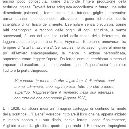
ancora poco conosciuta, come d’altronde l’intera produzione della
scrittrice inglese. Troverà forse adeguata accoglienza in futuro, una volta
dimenticate psicanalisi, femminismo, fluito interiore, griglie interpretative
ormai stantie, riconoscendole attraverso il genio letterario, quello
scientifico di un fisico della mente.
Esemplare senza precursori, tranne
miti cosmogonici e racconti delle origini di ogni latitudine, e senza
successori, è uno dei rari libri unici della storia della letteratura,
d
a
leggere
accanto agli scritti di Pauli, Feynman, Bateson e annoverare tra
le opere di “alta fantascienza”. Se riuscissimo ad
assomigliare almeno un
po' all'Amleto shakespeariano
, la mente in azione personificata,
sapremmo come leggere l’opera. Da lettori comuni cerchiamo almeno di
imparare ad ascoltare… s
ì
… non vedere… perché quest’opera è aurale e
l’udito è
la
porta
d'ingresso.
Mi è venuto in mente ciò che voglio fare, è di saturare ogni
atomo. Eliminare, cioè, ogni spreco, tutto ciò che è inerte,
superfluo. Rappresentare il momento nella sua interezza,
con tutto ciò che comprende (Agosto 1928)
È
il 1928, da alcuni mesi un’immagine corteggia di continuo la mente
della scrittrice... “Falene” vorrebbe intitolare il libro che ha appena iniziato
e intanto annota sul suo diario, scrive lettere, legge Shakespeare,
Alighieri e ascolta gli ultimi quartetti per archi di Beethoven. Impiegherà