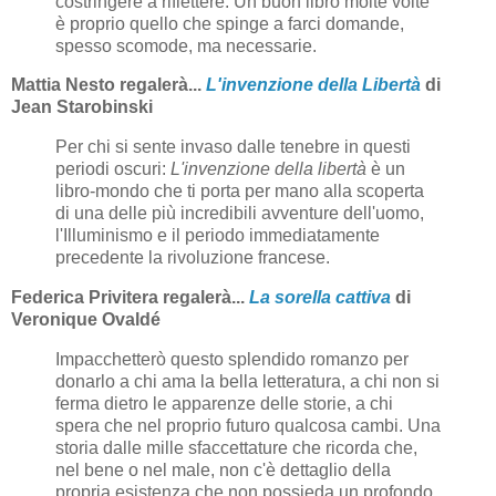
costringere a riflettere. Un buon libro molte volte
è proprio quello che spinge a farci domande,
spesso scomode, ma necessarie.
Mattia Nesto regalerà...
L'invenzione della Libertà
di
Jean Starobinski
Per chi si sente invaso dalle tenebre in questi
periodi oscuri:
L'invenzione della libertà
è un
libro-mondo che ti porta per mano alla scoperta
di una delle più incredibili avventure dell'uomo,
l'Illuminismo e il periodo immediatamente
precedente la rivoluzione francese.
Federica Privitera regalerà...
La sorella cattiva
di
Veronique Ovaldé
Impacchetterò questo splendido romanzo per
donarlo a chi ama la bella letteratura, a chi non si
ferma dietro le apparenze delle storie, a chi
spera che nel proprio futuro qualcosa cambi. Una
storia dalle mille sfaccettature che ricorda che,
nel bene o nel male, non c'è dettaglio della
propria esistenza che non possieda un profondo