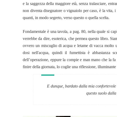
e la saggezza della maggiore età, senza tralasciare, entr
non diventa disegnatore o vignaiolo per caso, è la vita, i
quanti, in modo segreto, verso questo o quella scelta.
Fondamentale è una tavola, a pag. 80, nella quale si ca
verrebbe da dire, esoterica, che permea questo libro. Si
ovvero un miscuglio di acqua e letame di vacca molto util
dosi nell'acqua, quindi il fumettista è abbastanza scet
dell’operazione, eppure la compie e man mano che la fa 
finire della giornata, lo coglie una riflessione, illumina
E dunque, bardato dalla mia confortevole 
questo suolo dalla