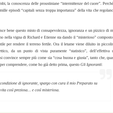
ambi, la conoscenza delle proustiniane “intermittenze del cuore”. Perch
 mille episodi “capitali senza troppa importanza” della vita che regolano
pisce bene questo misto di consapevolezza, ignoranza e un pizzico di m
amo nella vigna di Richard e Etienne sta dando il “misterioso” composto
e per rendere il terreno fertile. Ora il letame viene diluito in piccoli
tico, da un punto di vista puramente “statistico”, dell’effettiva ut
si convince sempre più come sia “cosa buona e giusta”, tanto che, quas
nte per comprendere, come ho già detto prima, questo
Gli Ignoranti
:
condizione di ignorante, spargo con cura il mio Preparato su
 vita così preziosa…
e così misteriosa.