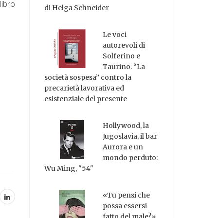
libro
di Helga Schneider
Le voci
autorevoli di
Solferino e
Taurino. “La
società sospesa” contro la
precarietà lavorativa ed
esistenziale del presente
Hollywood, la
Jugoslavia, il bar
Aurora e un
mondo perduto:
Wu Ming, "54"
«Tu pensi che
possa essersi
fatto del male?»