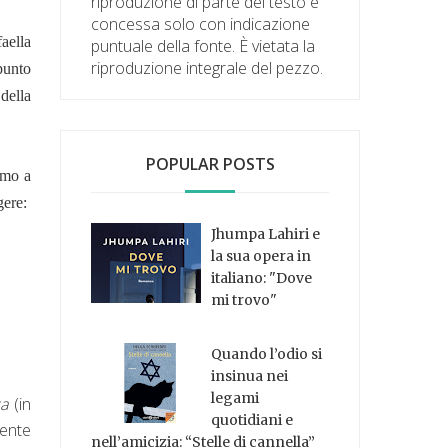
riproduzione di parte del testo è
concessa solo con indicazione
aella
puntuale della fonte. È vietata la
riproduzione integrale del pezzo.
punto
 della
POPULAR POSTS
amo a
gere:
Jhumpa Lahiri e
la sua opera in
italiano: "Dove
mi trovo"
Quando l’odio si
insinua nei
legami
a
(in
quotidiani e
mente
nell’amicizia: “Stelle di cannella”