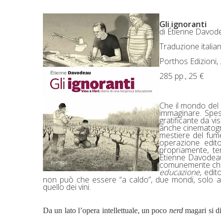
Gli ignoranti
di Étienne Davod
Traduzione italia
Porthos Edizioni,
285 pp., 25 €
Che il m
ondo del 
immaginare. Spes
gratificante da vis
anche cinematograf
mestiere del fume
operazione editor
propriamente, tem
Étienne Davodea
comunemente chia
educazione
, edi
non può che essere “a caldo”, due mondi, solo ap
quello dei vini.
Da un lato l’opera intellettuale, un poco
nerd
magari si di