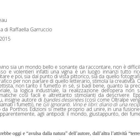
eau
na di Raffaella Garruccio
 2015
vino sia un mondo bello e sonante da raccontare, non è diffici
so e volentieri infatti una vigna è un luogo innanzi tutto ri
itare e poi, sia dal punto di vista pittorico, sia da quello fotograf
ico per non parlare di quello letterario, stimola la creatività. Or
ttista, non tanto il fumetto in sé, si badi bene, quanto la pre
iale, la logica industriale, la realizzazione dell’opera non 
atiche così facili e altrettanto stimolanti da descrivere. Ep
u
, insigne autore di
bandes dessinées
(così come Oltralpe ve
mati i fumetti), ne
Gli Ignoranti. Vino e libri: diario di una reci
to da
Porthos Edizioni
si mette proprio ad unire, in una fusion
parentemente, agli antipodi: il mondo, giustappunto, dei fume
rebbe oggi e “avulsa dalla natura” dell’autore, dall’altra l’attività “terre