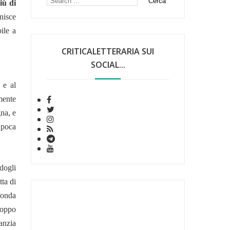
iù di
nisce
ile a
CRITICALETTERARIA SUI
SOCIAL...
 e al
mente
gna, e
a poca
dogli
tta di
fonda
roppo
fanzia