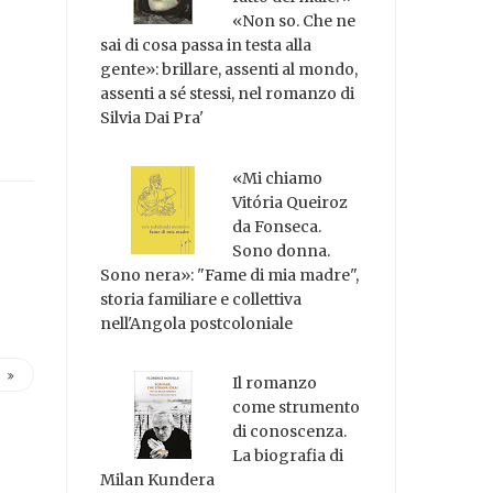
«Non so. Che ne
sai di cosa passa in testa alla
gente»: brillare, assenti al mondo,
assenti a sé stessi, nel romanzo di
Silvia Dai Pra'
«Mi chiamo
Vitória Queiroz
da Fonseca.
Sono donna.
Sono nera»: "Fame di mia madre",
storia familiare e collettiva
nell'Angola postcoloniale
Il romanzo
come strumento
di conoscenza.
La biografia di
Milan Kundera