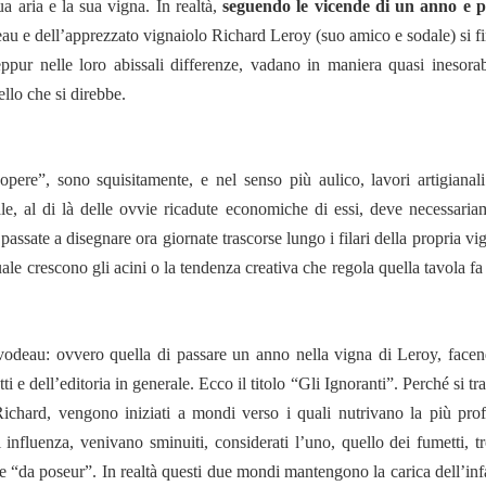
sua aria e la sua vigna. In realtà,
seguendo le vicende di un anno e p
u e dell’apprezzato vignaiolo Richard Leroy (suo amico e sodale) si fi
ur nelle loro abissali differenze, vadano in maniera quasi inesorab
ello che si direbbe.
pere”, sono squisitamente, e nel senso più aulico, lavori artigianali
ale, al di là delle ovvie ricadute economiche di essi, deve necessaria
passate a disegnare ora giornate trascorse lungo i filari della propria vi
 quale crescono gli acini o la tendenza creativa che regola quella tavola f
vodeau: ovvero quella di passare un anno nella vigna di Leroy, facen
 dell’editoria in generale. Ecco il titolo “Gli Ignoranti”. Perché si tra
Richard, vengono iniziati a mondi verso i quali nutrivano la più pro
 influenza, venivano sminuiti, considerati l’uno, quello dei fumetti, t
to e “da poseur”. In realtà questi due mondi mantengono la carica dell’in