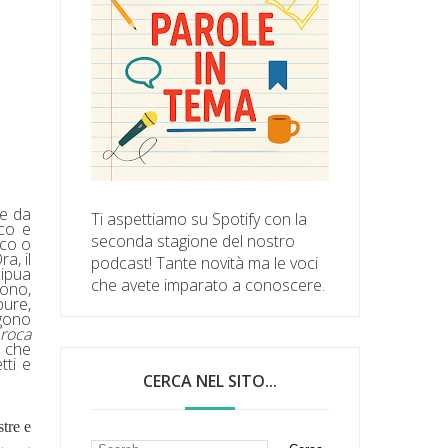
le da
Ti aspettiamo su Spotify con la
cco e
seconda stagione del nostro
ico o
a, il
podcast! Tante novità ma le voci
cipua
che avete imparato a conoscere.
sono,
pure,
ngono
proca
e che
tti e
CERCA NEL SITO...
stre e