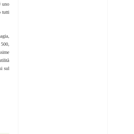
é uno
 tutti
agia,
 500,
ssime
ilità
i sul