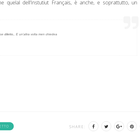
quelal dell’Instutiut Français, è anche, e soprattutto, un 
ese
diletto,.
E un'altra volta men chiedea
ETTO
SHARE: