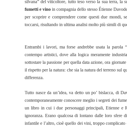
silvana” del viticoltore, tutto teso verso la sua terra, la 
fumetti e vino
in compagnia dello stesso Étienne Davodea
per scoprire e comprendere come questi due mondi, sepp
toccarsi, risultando in ultima analisi molto più simili di qu
Entrambi i lavori, ma forse andrebbe usata la parola “o
contempo artistici, dove alla logica meramente industri
sottostare la passione per quella data azione, ora giornate 
il rispetto per la natura: che sia la natura del terreno sul
differenza.
Tutto nasce da un’idea, va detto un po’ bislacca, di Da
contemporaneamente conoscere meglio i segreti dei fumetti e
un libro in cui i due personaggi principali, Etienne e 
ignoranza. Erano qualcosa di lontano dalle loro sfere di
infantile e l’altro, cioè quello dei vini, troppo complica