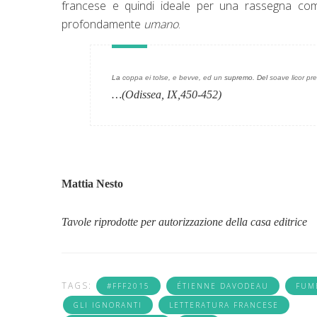
francese e quindi ideale per una rassegna come 
profondamente
umano
.
La
coppa ei tolse
,
e bevve
,
ed un
supremo. Del
soave licor pr
…
(
Odissea
, IX,450-452)
Mattia Nesto
Tavole riprodotte per autorizzazione della casa editrice
TAGS:
#FFF2015
ÉTIENNE DAVODEAU
FUM
GLI IGNORANTI
LETTERATURA FRANCESE