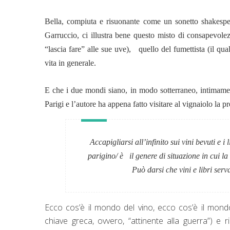
Bella, compiuta e risuonante come un sonetto shakespear
Garruccio, ci illustra bene questo misto di consapevole
“lascia fare” alle sue uve), quello del fumettista (il qual
vita in generale.
E che i due mondi siano, in modo sotterraneo, intimamen
Parigi e l’autore ha appena fatto visitare al vignaiolo la p
Accapigliarsi all’infinito sui vini bevuti e i l
parigino/ è il genere di situazione in cui la
Può darsi che vini e libri ser
Ecco cos’è il mondo del vino, ecco cos’è il mondo
chiave greca, ovvero, “attinente alla guerra”) e 