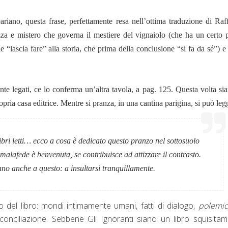
iano, questa frase, perfettamente resa nell’ottima traduzione di Raff
zza e mistero che governa il mestiere del vignaiolo (che ha un certo 
e “lascia fare” alla storia, che prima della conclusione “si fa da sé”) e
te legati, ce lo conferma un’altra tavola, a pag. 125. Questa volta si
ropria casa editrice. Mentre si pranza, in una cantina parigina, si può leg
ibri letti…
ecco a cosa è dedicato questo pranzo nel sottosuolo
 malafede è benvenuta, se contribuisce ad attizzare il contrasto.
vano anche a questo: a insultarsi tranquillamente.
 del libro: mondi intimamente umani, fatti di dialogo,
polemic
riconciliazione. Sebbene Gli Ignoranti siano un libro squisita