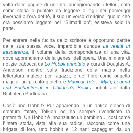
volta dalle pagine di un libro buongiornando i lettori, nato
come storia a puntate da leggere ai figli nei pomeriggi
invernali all’ora del tè, il suo universo d’origine, quello che
ora possiamo leggere nel “Silmarillion”, esisteva solo in
parte.
Per entrare nella fucina dello scrittore è opportuno partire
dalla sua stessa voce, imperdibile dunque
La realtà in
trasparenza
,
il volume della corrispondenza di una vita,
dove apprendiamo della genesi dell’opera. Una miniera di
notizie trabocca da
Lo Hobbit annotato
a cura di Douglas A.
Anderson mentre sulla tradizione della magia nella
letteratura inglese per ragazzi, e del libro come oggetto
magico, un piccolo gioiello è
Magical Tales: Myth, Legend
and Enchantment in Children's Books
pubblicato da
lla
Biblioteca Bodleiana.
Cos’è uno Hobbit? Pur apparendo in un antico elenco di
creature fatate, Tolkien ne ha sempre rivendicato la
paternità. Un Hobbit è innanzitutto un bambino… così come
l’intera storia, vista alla sua radice, racconta come una
brigata di loro, uno hobbit e 12 nani capeggiati da un