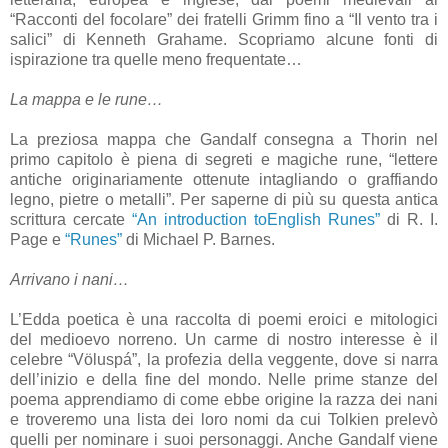
“Racconti del focolare” dei fratelli Grimm fino a “Il vento tra i
salici” di Kenneth Grahame. Scopriamo alcune fonti di
ispirazione tra quelle meno frequentate…
La mappa e le rune…
La preziosa mappa che Gandalf consegna a Thorin nel
primo capitolo è piena di segreti e magiche rune, “lettere
antiche originariamente ottenute intagliando o graffiando
legno, pietre o metalli”. Per saperne di più su
questa antica
scrittura
cercate
“An introduction toEnglish Runes”
di R. I.
Page e
“Runes”
di Michael P. Barnes.
Arrivano i nani…
L’Edda poetica è una raccolta di poemi eroici e mitologici
del medioevo norreno. Un carme di nostro interesse
è
il
celebre “
Völuspá
”, la profezia della veggente, dove si narra
dell’inizio e della fine del mondo. Nelle prime stanze del
poema apprendiamo di come ebbe origine la razza dei nani
e troveremo una lista dei loro nomi da cui Tolkien prelevò
quelli per nominare i suoi personaggi. Anche Gandalf viene