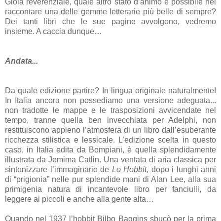
Gioia reverenziale, quale altro stato d’animo è possibile nel
raccontare una delle gemme letterarie più belle di sempre?
Dei tanti libri che le sue pagine avvolgono, vedremo
insieme. A caccia dunque…
Andata...
Da quale edizione partire? In lingua originale naturalmente!
In Italia
ancora
non
possediamo
una versione adeguata
...
n
on tradotte le mappe
e
le trasposizioni avvicendate nel
tempo, tranne quella ben invecchiata
per
Adelphi, non
restituiscono appieno l’atmosfera di un libro dall’esuberante
ricchezza stilistica e lessicale. L’edizione scelta in questo
caso, in Italia edita da Bompiani, è quella splendidamente
illustrata da Jemima Catlin. Una ventata di aria classica per
sintonizzare l’immaginario de
Lo Hobbit
, dopo i lunghi anni
di “prigionia” nelle pur splendide mani di Alan Lee, alla sua
primigenia natura di incantevole libro per fanciulli, da
leggere ai piccoli e anche alla gente alta…
Quando nel 1937 l’hobbit Bilbo Baggins sbucò per la prima