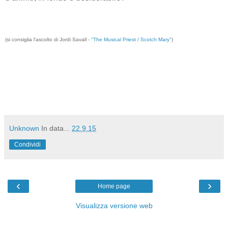
(si consiglia l'ascolto di Jordi Savall -
"The Musical Priest / Scotch Mary"
)
Unknown
In data...
22.9.15
Condividi
‹
›
Home page
Visualizza versione web