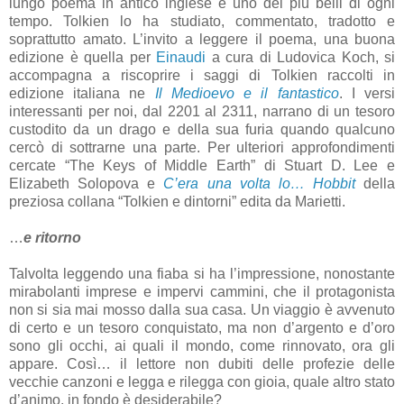
lungo poema in antico inglese e uno dei più belli di ogni
tempo. Tolkien lo ha studiato, commentato, tradotto e
soprattutto amato. L’invito a leggere il poema, una buona
edizione è quella per
Einaudi
a cura di Ludovica Koch, si
accompagna a riscoprire i saggi di Tolkien raccolti in
edizione italiana ne
Il Medioevo e il fantastico
. I versi
interessanti per noi, dal 2201 al 2311, narrano di un tesoro
custodito da un drago e della sua furia quando qualcuno
cercò di sottrarne una parte. Per ulteriori approfondimenti
cercate “The Keys of Middle Earth” di Stuart D. Lee e
Elizabeth Solopova e
C’era una volta lo… Hobbit
della
preziosa collana “Tolkien e dintorni” edita da Marietti
.
…
e ritorno
Talvolta leggendo una fiaba si ha l’impressione, nonostante
mirabolanti imprese e impervi cammini, che il protagonista
non si sia mai mosso dalla sua casa. Un viaggio è avvenuto
di certo e un tesoro conquistato, ma non d’argento e d’oro
sono gli occhi, ai quali il mondo, come rinnovato, ora gli
appare. Cos
ì
… il lettore non dubiti delle profezie delle
vecchie canzoni
e legga e rilegga con gioia, quale altro stato
d’animo, in fondo è desiderabile?