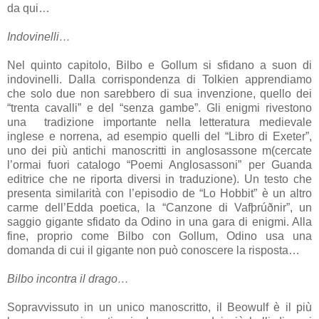
da qui…
Indovinelli…
Nel quinto capitolo, Bilbo e Gollum si sfidano a suon di
indovinelli. Dalla corrispondenza di Tolkien apprendiamo
che solo due non sarebbero di sua invenzione, quello dei
“trenta cavalli” e del “senza gambe”. Gli enigmi rivestono
una tradizione importante nella letteratura medievale
inglese e norrena
,
ad esempio
quelli
del
“Libro di Exeter”,
uno dei più antichi manoscritti in anglosassone
m
(cercate
l’ormai fuori catalogo “Poemi Anglosassoni” per Guanda
editrice
che ne riporta diversi in traduzione). Un testo che
presenta similarità con l’episodio de “Lo Hobbit” è un altro
carme dell’Edda poetica, la “Canzone di
Vafþrúðnir
”, un
saggio gigante sfidato da Odino in una gara di enigmi. Alla
fine, proprio come Bilbo con Gollum, Odino usa una
domanda di cui il gigante non può conoscere la risposta…
Bilbo incontra il drago…
Sopravvissuto in un unico manoscritto, il Beowulf è il più