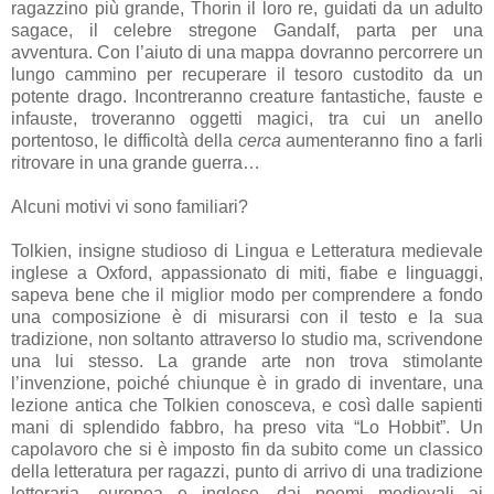
ragazzino più grande, Thorin il loro re, guidati da un adulto
sagace, il celebre stregone Gandalf, parta per una
avventura. Con l’aiuto di una mappa dovranno percorrere un
lungo cammino per recuperare il tesoro custodito da un
potente drago. Incontreranno creature fantastiche, fauste e
infauste, troveranno oggetti magici, tra cui un anello
portentoso, le difficoltà della
cerca
aumenteranno fino a farli
ritrovare in una grande guerra…
Alcuni motivi vi sono familiari?
Tolkien, insigne studioso di Lingua e Letteratura medievale
inglese a Oxford, appassionato di miti, fiabe e linguaggi,
sapeva bene
che il miglior modo per comprendere a fondo
una composizione è di misurarsi con il testo e la sua
tradizione, non soltanto attraverso lo studio ma, scrivendone
una lui stesso. La grande arte non trova stimolante
l’invenzione, poiché chiunque è in grado di inventare, una
lezione antica che Tolkien
conosceva,
e così dalle sapienti
mani di splendido fabbro, ha preso vita “Lo Hobbit”. Un
capolavoro che si è imposto fin da subito come un classico
della letteratura per ragazzi, punto di arrivo di una tradizione
letteraria, europea e inglese, dai poemi medievali ai