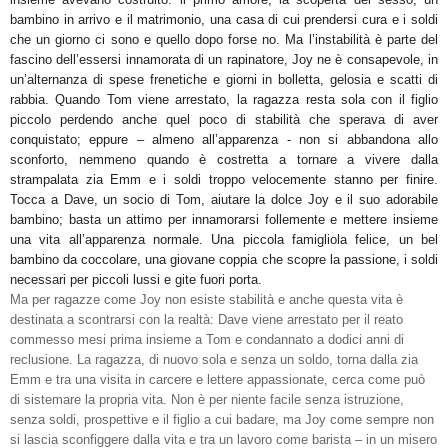
bambino in arrivo e il matrimonio, una casa di cui prendersi cura e i soldi
che un giorno ci sono e quello dopo forse no. Ma l’instabilità è parte del
fascino dell’essersi innamorata di un rapinatore, Joy ne è consapevole, in
un’alternanza di spese frenetiche e giorni in bolletta, gelosia e scatti di
rabbia. Quando Tom viene arrestato, la ragazza resta sola con il figlio
piccolo perdendo anche quel poco di stabilità che sperava di aver
conquistato; eppure – almeno all’apparenza - non si abbandona allo
sconforto, nemmeno quando è costretta a tornare a vivere dalla
strampalata zia Emm e i soldi troppo velocemente stanno per finire.
Tocca a Dave, un socio di Tom, aiutare la dolce Joy e il suo adorabile
bambino; basta un attimo per innamorarsi follemente e mettere insieme
una vita all’apparenza normale. Una piccola famigliola felice, un bel
bambino da coccolare, una giovane coppia che scopre la passione, i soldi
necessari per piccoli lussi e gite fuori porta.
Ma per ragazze come Joy non esiste stabilità e anche questa vita è
destinata a scontrarsi con la realtà: Dave viene arrestato per il reato
commesso mesi prima insieme a Tom e condannato a dodici anni di
reclusione. La ragazza, di nuovo sola e senza un soldo, torna dalla zia
Emm e tra una visita in carcere e lettere appassionate, cerca come può
di sistemare la propria vita. Non è per niente facile senza istruzione,
senza soldi, prospettive e il figlio a cui badare, ma Joy come sempre non
si lascia sconfiggere dalla vita e tra un lavoro come barista – in un misero