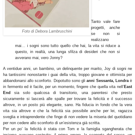
Tanto vale fare
progetti, anche
Foto di Debora Lambruschini
se non si
realizzano
mai… i sogni sono tutto quello che hai, la vita si riduce a
questo, in realtà, una lunga sfilza di desideri che non si
avverano mai, vero Jonny?
A ventidue anni, un bambino, un delinquente per marito, Joy di sogni ne
ha tantissimi nonostante i guai della vita, troppo giovane e ottimista per
abbandonarsi allo sconforto. Dopotutto sono gli
anni Sessanta, Londra
è
in fermento ed è facile, per un momento, fingere che quella vita nell’
East
End
sia solo qualcosa di transitorio, una parentesi che presto
sicuramente si lascerà alle spalle per trovare la felicità e il successo
altrove, in un posto più elegante, sano. Ha fiducia in fondo che la vera
vita sia altrove e che la felicità sia possibile anche per lei, ragazza
sveglia e intraprendente che finge di non vedere la miseria del quotidiano
per non cedere allo sconforto di un’esistenza già scritta.
Per un po’ la felicità è stata con Tom e la famiglia sgangherata che
insieme avevano costruito: il primo amore, la scoperta del sesso, un