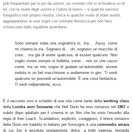
pub frequentato per lo più da uomini, un
«mondo che si richiudeva su di
lei, con le risate degli uomini e l’odore di fumo»
– e qualche servizio
fotografico non proprio vestita, cerca in qualche modo di tirare avanti,
aggrappandosi ai suoi sogni con ostinata fermezza per non farsi
schiacciare dallo squallore quotidiano.
Sono sempre stata una sognatrice io, Joy… Joysy, come
mi chiama la zia. Sognavo di… oh, sognavo un mucchio di
cose… ma già di avere qualcosa, di essere qualcuno. Non
voglio vivere sempre in bolletta, vorrei… non so che cazzo
vorrei, ma un mio sogno di guidare un’automobile, essere
seduta in un bel macchinone e andarmene in giro. Ti senti
qualcuno se possiedi un’automobile. È una cosa fantastica.
Ti senti indipendente, ecco.
È il racconto vivo e schietto di una vita come tante della
working class
della
Londra anni Sessanta
che Nell Dunn ha reso romanzo nel
1967
e
subito dopo adattato per il cinema in un film che ha visto l’esordio alla
regia di Ken Loach. Scandaloso, esplicito, coraggioso, il breve romanzo
della Dunn ora tradotto in italiano per Sonzogno è una
commedia amara
di cui Joy è assoluta protagonista: dolce, a tratti ingenua, testarda