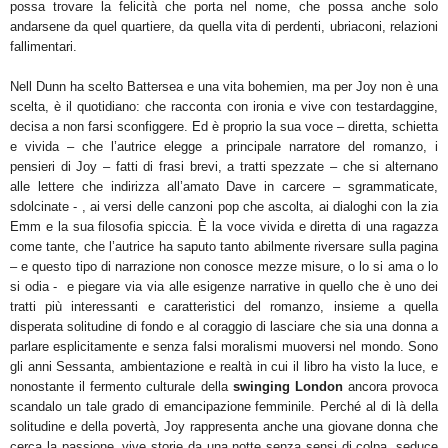
possa trovare la felicità che porta nel nome, che possa anche solo
andarsene da quel quartiere, da quella vita di perdenti, ubriaconi, relazioni
fallimentari.
Nell Dunn ha scelto Battersea e una vita bohemien, ma per Joy non è una
scelta, è il quotidiano: che racconta con ironia e vive con testardaggine,
decisa a non farsi sconfiggere. Ed è proprio la sua voce – diretta, schietta
e vivida – che l’autrice elegge a principale narratore del romanzo, i
pensieri di Joy – fatti di frasi brevi, a tratti spezzate – che si alternano
alle lettere che indirizza all’amato Dave in carcere – sgrammaticate,
sdolcinate - , ai versi delle canzoni pop che ascolta, ai dialoghi con la zia
Emm e la sua filosofia spiccia. È la voce vivida e diretta di una ragazza
come tante, che l’autrice ha saputo tanto abilmente riversare sulla pagina
– e questo tipo di narrazione non conosce mezze misure, o lo si ama o lo
si odia - e piegare via via alle esigenze narrative in quello che è uno dei
tratti più interessanti e caratteristici del romanzo, insieme a quella
disperata solitudine di fondo e al coraggio di lasciare che sia una donna a
parlare esplicitamente e senza falsi moralismi muoversi nel mondo. Sono
gli anni Sessanta, ambientazione e realtà in cui il libro ha visto la luce, e
nonostante il fermento culturale della
swinging London
ancora provoca
scandalo un tale grado di emancipazione femminile. Perché al di là della
solitudine e della povertà, Joy rappresenta anche una giovane donna che
cerca la passione, vive storie da una notte senza sensi di colpa, seduce