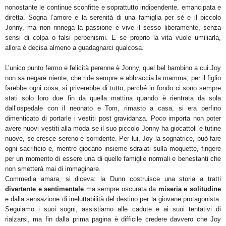
nonostante le continue sconfitte e soprattutto indipendente, emancipata e
diretta. Sogna l’amore e la serenità di una famiglia per sé e il piccolo
Jonny, ma non rinnega la passione e vive il sesso liberamente, senza
sensi di colpa o falsi perbenismi. E se proprio la vita vuole umiliarla,
allora è decisa almeno a guadagnarci qualcosa.
L’unico punto fermo e felicità perenne è Jonny, quel bel bambino a cui Joy
non sa negare niente, che ride sempre e abbraccia la mamma; per il figlio
farebbe ogni cosa, si priverebbe di tutto, perché in fondo ci sono sempre
stati solo loro due fin da quella mattina quando è rientrata da sola
dall’ospedale con il neonato e Tom, rimasto a casa, si era perfino
dimenticato di portarle i vestiti post gravidanza. Poco importa non poter
avere nuovi vestiti alla moda se il suo piccolo Jonny ha giocattoli e tutine
nuove, se cresce sereno e sorridente. Per lui, Joy la sognatrice, può fare
ogni sacrificio e, mentre giocano insieme sdraiati sulla moquette, fingere
per un momento di essere una di quelle famiglie normali e benestanti che
non smetterà mai di immaginare.
Commedia amara, si diceva: la Dunn costruisce una storia a tratti
divertente e sentimentale
ma sempre oscurata da
miseria e solitudine
e dalla sensazione di ineluttabilità del destino per la giovane protagonista.
Seguiamo i suoi sogni, assistiamo alle cadute e ai suoi tentativi di
rialzarsi, ma fin dalla prima pagina è difficile credere davvero che Joy