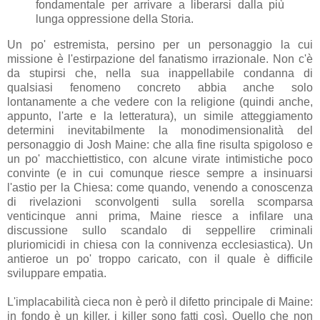
fondamentale per arrivare a liberarsi dalla più
lunga oppressione della Storia.
Un po' estremista, persino per un personaggio la cui
missione è l'estirpazione del fanatismo irrazionale. Non c'è
da stupirsi che, nella sua inappellabile condanna di
qualsiasi fenomeno concreto abbia anche solo
lontanamente a che vedere con la religione (quindi anche,
appunto, l'arte e la letteratura), un simile atteggiamento
determini inevitabilmente la monodimensionalità del
personaggio di Josh Maine: che alla fine risulta spigoloso e
un po' macchiettistico, con alcune virate intimistiche poco
convinte (e in cui comunque riesce sempre a insinuarsi
l'astio per la Chiesa: come quando, venendo a conoscenza
di rivelazioni sconvolgenti sulla sorella scomparsa
venticinque anni prima, Maine riesce a infilare una
discussione sullo scandalo di seppellire criminali
pluriomicidi in chiesa con la connivenza ecclesiastica). Un
antieroe un po' troppo caricato, con il quale è difficile
sviluppare empatia.
L'implacabilità cieca non è però il difetto principale di Maine:
in fondo è un killer, i killer sono fatti così. Quello che non