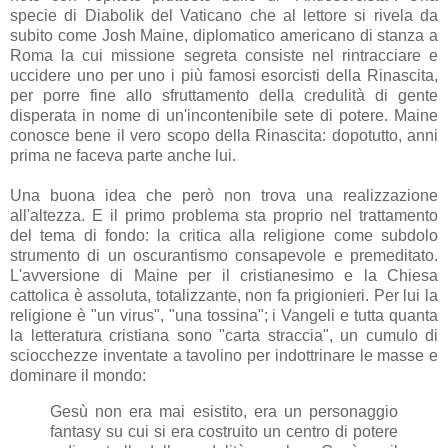
specie di Diabolik del Vaticano che al lettore si rivela da
subito come Josh Maine, diplomatico americano di stanza a
Roma la cui missione segreta consiste nel rintracciare e
uccidere uno per uno i più famosi esorcisti della Rinascita,
per porre fine allo sfruttamento della credulità di gente
disperata in nome di un'incontenibile sete di potere. Maine
conosce bene il vero scopo della Rinascita: dopotutto, anni
prima ne faceva parte anche lui.
Una buona idea che però non trova una realizzazione
all'altezza. E il primo problema sta proprio nel trattamento
del tema di fondo: la critica alla religione come subdolo
strumento di un oscurantismo consapevole e premeditato.
L'avversione di Maine per il cristianesimo e la Chiesa
cattolica è assoluta, totalizzante, non fa prigionieri. Per lui la
religione è "un virus", "una tossina"; i Vangeli e tutta quanta
la letteratura cristiana sono "carta straccia", un cumulo di
sciocchezze inventate a tavolino per indottrinare le masse e
dominare il mondo:
Gesù non era mai esistito, era un personaggio
fantasy su cui si era costruito un centro di potere