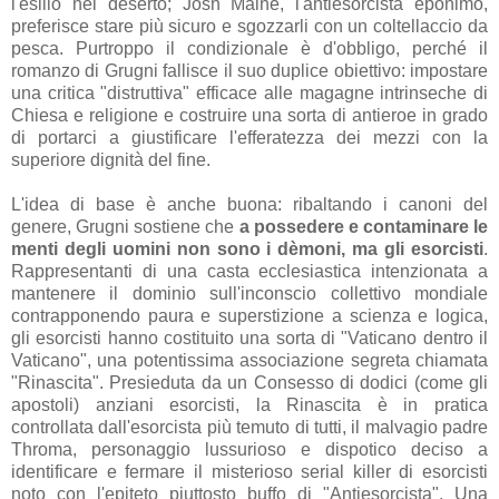
l'esilio nel deserto; Josh Maine, l'antiesorcista eponimo,
preferisce stare più sicuro e sgozzarli con un coltellaccio da
pesca. Purtroppo il condizionale è d'obbligo, perché il
romanzo di Grugni fallisce il suo duplice obiettivo: impostare
una critica "distruttiva" efficace alle magagne intrinseche di
Chiesa e religione e costruire una sorta di antieroe in grado
di portarci a giustificare l'efferatezza dei mezzi con la
superiore dignità del fine.
L'idea di base è anche buona: ribaltando i canoni del
genere, Grugni sostiene che
a possedere e contaminare le
menti degli uomini non sono i dèmoni, ma gli esorcisti
.
Rappresentanti di una casta ecclesiastica intenzionata a
mantenere il dominio sull'inconscio collettivo mondiale
contrapponendo paura e superstizione a scienza e logica,
gli esorcisti hanno costituito una sorta di "Vaticano dentro il
Vaticano", una potentissima associazione segreta chiamata
"Rinascita". Presieduta da un Consesso di dodici (come gli
apostoli) anziani esorcisti, la Rinascita è in pratica
controllata dall'esorcista più temuto di tutti, il malvagio padre
Throma, personaggio lussurioso e dispotico deciso a
identificare e fermare il misterioso serial killer di esorcisti
noto con l'epiteto piuttosto buffo di "Antiesorcista". Una