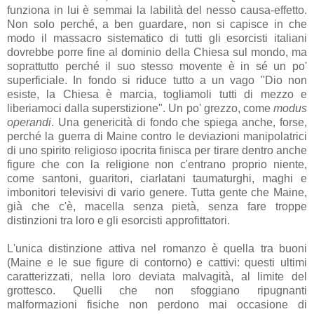
funziona in lui è semmai la labilità del nesso causa-effetto.
Non solo perché, a ben guardare, non si capisce in che
modo il massacro sistematico di tutti gli esorcisti italiani
dovrebbe porre fine al dominio della Chiesa sul mondo, ma
soprattutto perché il suo stesso movente è in sé un po'
superficiale. In fondo si riduce tutto a un vago "Dio non
esiste, la Chiesa è marcia, togliamoli tutti di mezzo e
liberiamoci dalla superstizione". Un po' grezzo, come
modus
operandi
. Una genericità di fondo che spiega anche, forse,
perché la guerra di Maine contro le deviazioni manipolatrici
di uno spirito religioso ipocrita finisca per tirare dentro anche
figure che con la religione non c'entrano proprio niente,
come santoni, guaritori, ciarlatani taumaturghi, maghi e
imbonitori televisivi di vario genere. Tutta gente che Maine,
già che c'è, macella senza pietà, senza fare troppe
distinzioni tra loro e gli esorcisti approfittatori.
L'unica distinzione attiva nel romanzo è quella tra buoni
(Maine e le sue figure di contorno) e cattivi: questi ultimi
caratterizzati, nella loro deviata malvagità, al limite del
grottesco. Quelli che non sfoggiano ripugnanti
malformazioni fisiche non perdono mai occasione di