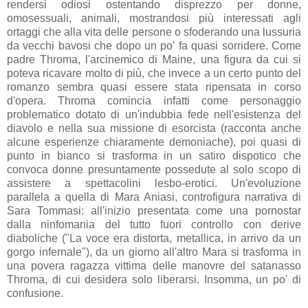
rendersi odiosi ostentando disprezzo per donne,
omosessuali, animali, mostrandosi più interessati agli
ortaggi che alla vita delle persone o sfoderando una lussuria
da vecchi bavosi che dopo un po' fa quasi sorridere. Come
padre Throma, l'arcinemico di Maine, una figura da cui si
poteva ricavare molto di più, che invece a un certo punto del
romanzo sembra quasi essere stata ripensata in corso
d'opera. Throma comincia infatti come personaggio
problematico dotato di un'indubbia fede nell'esistenza del
diavolo e nella sua missione di esorcista (racconta anche
alcune esperienze chiaramente demoniache), poi quasi di
punto in bianco si trasforma in un satiro dispotico che
convoca donne presuntamente possedute al solo scopo di
assistere a spettacolini lesbo-erotici. Un'evoluzione
parallela a quella di Mara Aniasi, controfigura narrativa di
Sara Tommasi: all'inizio presentata come una pornostar
dalla ninfomania del tutto fuori controllo con derive
diaboliche ("La voce era distorta, metallica, in arrivo da un
gorgo infernale"), da un giorno all'altro Mara si trasforma in
una povera ragazza vittima delle manovre del satanasso
Throma, di cui desidera solo liberarsi. Insomma, un po' di
confusione.