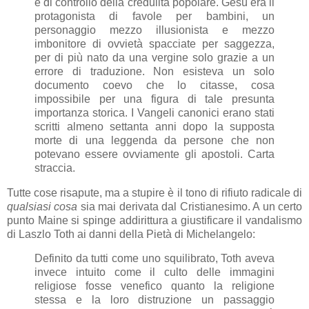
e di controllo della credulità popolare. Gesù era il
protagonista di favole per bambini, un
personaggio mezzo illusionista e mezzo
imbonitore di ovvietà spacciate per saggezza,
per di più nato da una vergine solo grazie a un
errore di traduzione. Non esisteva un solo
documento coevo che lo citasse, cosa
impossibile per una figura di tale presunta
importanza storica. I Vangeli canonici erano stati
scritti almeno settanta anni dopo la supposta
morte di una leggenda da persone che non
potevano essere ovviamente gli apostoli. Carta
straccia.
Tutte cose risapute, ma a stupire è il tono di rifiuto radicale di
qualsiasi cosa
sia mai derivata dal Cristianesimo. A un certo
punto Maine si spinge addirittura a giustificare il vandalismo
di Laszlo Toth ai danni della Pietà di Michelangelo:
Definito da tutti come uno squilibrato, Toth aveva
invece intuito come il culto delle immagini
religiose fosse venefico quanto la religione
stessa e la loro distruzione un passaggio