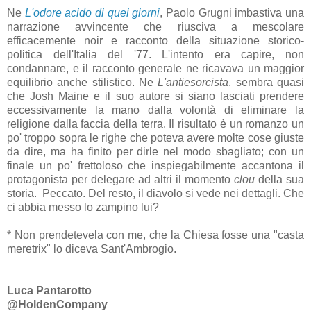
Ne
L'odore acido di quei giorni
, Paolo Grugni imbastiva una
narrazione avvincente che riusciva a mescolare
efficacemente noir e racconto della situazione storico-
politica dell'Italia del '77. L'intento era capire, non
condannare, e il racconto generale ne ricavava un maggior
equilibrio anche stilistico. Ne
L'antiesorcista
, sembra quasi
che Josh Maine e il suo autore si siano lasciati prendere
eccessivamente la mano dalla volontà di eliminare la
religione dalla faccia della terra. Il risultato è un romanzo un
po' troppo sopra le righe che poteva avere molte cose giuste
da dire, ma ha finito per dirle nel modo sbagliato; con un
finale un po' frettoloso che inspiegabilmente accantona il
protagonista per delegare ad altri il momento
clou
della sua
storia. Peccato. Del resto, il diavolo si vede nei dettagli. Che
ci abbia messo lo zampino lui?
* Non prendetevela con me, che la Chiesa fosse una "casta
meretrix" lo diceva Sant'Ambrogio.
Luca Pantarotto
@HoldenCompany