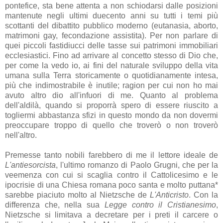
pontefice, sta bene attenta a non schiodarsi dalle posizioni
mantenute negli ultimi duecento anni su tutti i temi più
scottanti del dibattito pubblico moderno (eutanasia, aborto,
matrimoni gay, fecondazione assistita). Per non parlare di
quei piccoli fastidiucci delle tasse sui patrimoni immobiliari
ecclesiastici. Fino ad arrivare al concetto stesso di Dio che,
per come la vedo io, ai fini del naturale sviluppo della vita
umana sulla Terra storicamente o quotidianamente intesa,
più che indimostrabile è inutile; ragion per cui non ho mai
avuto altro dio all'infuori di me. Quanto al problema
dell'aldilà, quando si proporrà spero di essere riuscito a
togliermi abbastanza sfizi in questo mondo da non dovermi
preoccupare troppo di quello che troverò o non troverò
nell'altro.
Premesse tanto nobili farebbero di me il lettore ideale de
L'antiesorcista
, l'ultimo romanzo di Paolo Grugni, che per la
veemenza con cui si scaglia contro il Cattolicesimo e le
ipocrisie di una Chiesa romana poco santa e molto puttana*
sarebbe piaciuto molto al Nietzsche de
L'Anticristo
. Con la
differenza che, nella sua
Legge contro il Cristianesimo
,
Nietzsche si limitava a decretare per i preti il carcere o