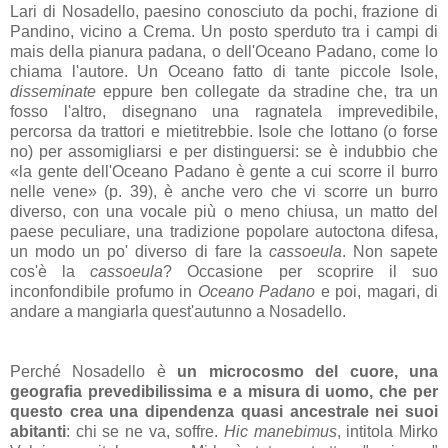
Lari di Nosadello, paesino conosciuto da pochi, frazione di
Pandino, vicino a Crema. Un posto sperduto tra i campi di
mais della pianura padana, o dell'Oceano Padano, come lo
chiama l'autore. Un Oceano fatto di tante piccole Isole,
disseminate
eppure ben collegate da stradine che, tra un
fosso l'altro, disegnano una ragnatela imprevedibile,
percorsa da trattori e mietitrebbie. Isole che lottano (o forse
no) per assomigliarsi e per distinguersi: se è indubbio che
«la gente dell'Oceano Padano è gente a cui scorre il burro
nelle vene» (p. 39), è anche vero che vi scorre un burro
diverso, con una vocale più o meno chiusa, un matto del
paese peculiare, una tradizione popolare autoctona difesa,
un modo un po' diverso di fare la
cassoeula
. Non sapete
cos'è la
cassoeula
? Occasione per scoprire il suo
inconfondibile profumo in
Oceano Padano
e poi, magari, di
andare a mangiarla quest'autunno a Nosadello.
Perché Nosadello è
un microcosmo del cuore, una
geografia prevedibilissima e a misura di uomo, che per
questo crea una dipendenza quasi ancestrale nei suoi
abitanti
: chi se ne va, soffre.
Hic manebimus
, intitola Mirko