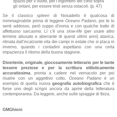
spazio per il vuoto, per l'ingombro del cielo sopra
gli ontani, per essere tristi senza ostacoli. (p. 47)
Se il classico
spleen
di Nosadello è qualcosa di
inimmaginabile prima di leggere
Oceano Padano
, poi te lo
senti addosso, però zuppo d'ironia e con qualche tratto di
affettuoso sarcasmo. Lì c'è una
slow-life
(per usare altro
termine abusato e aberrante di questi ultimi anni) atavica,
ritmata dall'incalzante vita dei campi in estate che si placa in
inverno, quando i contadini aspettano con una certa
impazienza il ritorno della buona stagione.
Divertente, originale, giocosamente letterario per le tante
tessere preziose e per la scrittura stilisticamente
accuratissima
, pronta a cadere nel vernacolo per poi
risalire con un aggettivo colto,
Oceano Padano
è un
esempio di quella nuova
geografia autobiografica
che è
forse uno degli scrigni ancora da aprire della letteratura
contemporanea. Da leggere, anche sulle spiaggie di Ibiza.
GMGhioni