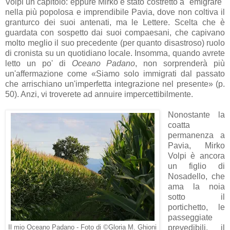
Volpi un capitolo: eppure Mirko è stato costretto a "emigrare"
nella più popolosa e imprendibile Pavia, dove non coltiva il
granturco dei suoi antenati, ma le Lettere. Scelta che è
guardata con sospetto dai suoi compaesani, che capivano
molto meglio il suo precedente (per quanto disastroso) ruolo
di cronista su un quotidiano locale. Insomma, quando avrete
letto un po' di
Oceano Padano
, non sorprenderà più
un'affermazione come «Siamo solo immigrati dal passato
che arrischiano un'imperfetta integrazione nel presente» (p.
50). Anzi, vi troverete ad annuire impercettibilmente.
Nonostante la
coatta
permanenza a
Pavia, Mirko
Volpi è ancora
un figlio di
Nosadello, che
ama la noia
sotto il
portichetto, le
passeggiate
prevedibili, il
Il mio Oceano Padano - Foto di ©Gloria M. Ghioni