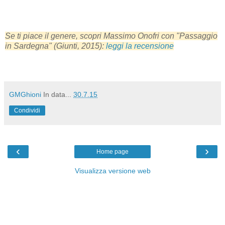
Se ti piace il genere, scopri Massimo Onofri con "Passaggio
in Sardegna" (Giunti, 2015):
leggi la recensione
GMGhioni
In data...
30.7.15
Condividi
‹
›
Home page
Visualizza versione web