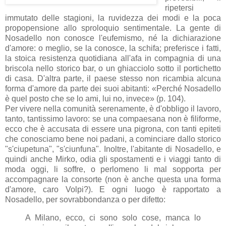
ripetersi
immutato delle stagioni, la ruvidezza dei modi e la poca
propopensione allo sproloquio sentimentale. La gente di
Nosadello non conosce l'eufemismo, né la dichiarazione
d'amore: o meglio, se la conosce, la schifa; preferisce i fatti,
la stoica resistenza quotidiana all'afa in compagnia di una
briscola nello storico bar, o un ghiacciolo sotto il portichetto
di casa. D'altra parte, il paese stesso non ricambia alcuna
forma d'amore da parte dei suoi abitanti: «Perché Nosadello
è quel posto che se lo ami, lui no, invece» (p. 104).
Per vivere nella comunità serenamente, è d'obbligo il lavoro,
tanto, tantissimo lavoro: se una compaesana non è filiforme,
ecco che è accusata di essere una pigrona, con tanti epiteti
che conosciamo bene noi padani, a cominciare dallo storico
"s'ciupetuna", "s'ciunfuna". Inoltre, l'abitante di Nosadello, e
quindi anche Mirko, odia gli spostamenti e i viaggi tanto di
moda oggi, li soffre, o perlomeno li mal sopporta per
accompagnare la consorte (non è anche questa una forma
d'amore, caro Volpi?). E ogni luogo è rapportato a
Nosadello, per sovrabbondanza o per difetto:
A Milano, ecco, ci sono solo cose, manca lo