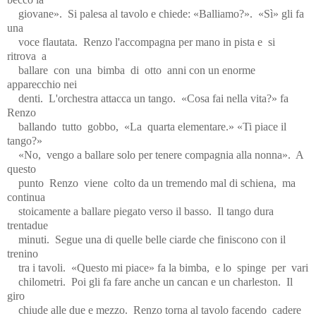
giovane».
Si palesa al tavolo e chiede: «Balliamo?».
«Sì» gli fa
una
voce flautata.
Renzo l'accompagna per mano in pista e
si
ritrova
a
ballare
con
una
bimba
di
otto
anni con un enorme
apparecchio nei
denti.
L'orchestra attacca un tango.
«Cosa fai nella vita?» fa
Renzo
ballando
tutto
gobbo,
«La
quarta elementare.» «Ti piace il
tango?»
«No,
vengo a ballare solo per tenere compagnia alla nonna».
A
questo
punto
Renzo
viene
colto da un tremendo mal di schiena,
ma
continua
stoicamente a ballare piegato verso il basso.
Il tango dura
trentadue
minuti.
Segue una di quelle belle ciarde che finiscono con il
trenino
tra i tavoli.
«Questo mi piace» fa la bimba,
e lo
spinge
per
vari
chilometri.
Poi gli fa fare anche un cancan e un charleston.
Il
giro
chiude alle due e mezzo.
Renzo torna al tavolo facendo
cadere