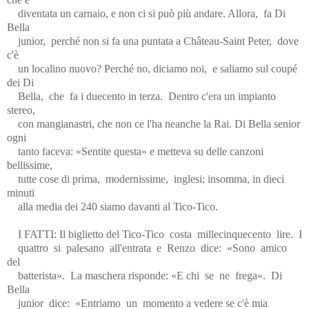
diventata un carnaio, e non ci si può più andare. Allora,
fa Di
Bella
junior,
perché non si fa una puntata a Château-Saint Peter,
dove
c'è
un localino nuovo? Perché no, diciamo noi,
e saliamo sul coupé
dei Di
Bella,
che
fa i duecento in terza.
Dentro c'era un impianto
stereo,
con mangianastri, che non ce l'ha neanche la Rai. Di Bella senior
ogni
tanto faceva: «Sentite questa» e metteva su delle canzoni
bellissime,
tutte cose di prima,
modernissime,
inglesi; insomma, in dieci
minuti
alla media dei 240 siamo davanti al Tico-Tico.
I FATTI: Il biglietto del Tico-Tico
costa
millecinquecento
lire.
I
quattro
si
palesano
all'entrata
e
Renzo
dice:
«Sono
amico
del
batterista».
La maschera risponde: «E chi
se
ne
frega».
Di
Bella
junior
dice:
«Entriamo
un
momento a vedere se c'è mia