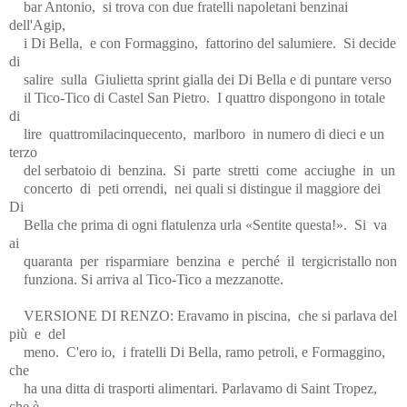
bar Antonio,
si trova con due fratelli napoletani benzinai
dell'Agip,
i Di Bella,
e con Formaggino,
fattorino del salumiere.
Si decide
di
salire
sulla
Giulietta sprint gialla dei Di Bella e di puntare verso
il Tico-Tico di Castel San Pietro.
I quattro dispongono in totale
di
lire
quattromilacinquecento,
marlboro
in numero di dieci e un
terzo
del serbatoio di
benzina.
Si
parte
stretti
come
acciughe
in
un
concerto
di
peti orrendi,
nei quali si distingue il maggiore dei
Di
Bella che prima di ogni flatulenza urla «Sentite questa!».
Si
va
ai
quaranta
per
risparmiare
benzina
e
perché
il
tergicristallo non
funziona. Si arriva al Tico-Tico a mezzanotte.
VERSIONE DI RENZO: Eravamo in piscina,
che si parlava del
più
e
del
meno.
C'ero io,
i fratelli Di Bella, ramo petroli, e Formaggino,
che
ha una ditta di trasporti alimentari. Parlavamo di Saint Tropez,
che è