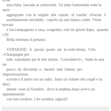
macchina
lanciata ai centoventi.
Fa tutta l'autostrada sotto la
neve
aggrappato
con
le
unghie
alla
capote:
al
casello
d'uscita
è
assolutamente invisibile,
coperto da una bianca coltre. Viene
trovato
e riaccompagnato a casa, congelato, solo tre giorni dopo,
quando
i Di
Bella montano il portasci.
VERSIONE:
A
questo
punto
me
la vedo brutta.
Urlo:
«Champagne per
tutti, soprattutto per le mie donne.
Consolatevi!»,
butto in aria
un
pacco
da
diecimila
e,
mentre
tutti
lottano
per
impossessarsene,
scavalco il muro con un salto,
balzo al volante del coupé e in
dieci
minuti
sono al Sestrière,
dove la mattina dopo avevo un
appuntamento
con una svedese. Che seratina, ragazzi!