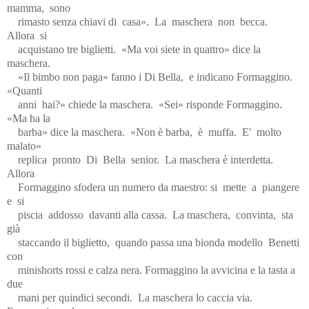
mamma,
sono
rimasto senza chiavi di
casa».
La
maschera
non
becca.
Allora
si
acquistano tre biglietti.
«Ma voi siete in quattro» dice la
maschera.
«Il bimbo non paga» fanno i Di Bella,
e indicano Formaggino.
«Quanti
anni
hai?» chiede la maschera.
«Sei» risponde Formaggino.
«Ma ha la
barba» dice la maschera.
«Non è barba,
è
muffa.
E'
molto
malato»
replica
pronto
Di
Bella
senior.
La maschera è interdetta.
Allora
Formaggino sfodera un numero da maestro: si
mette
a
piangere
e
si
piscia
addosso
davanti alla cassa.
La maschera,
convinta,
sta
già
staccando il biglietto,
quando passa una bionda modello
Benetti
con
minishorts rossi e calza nera. Formaggino la avvicina e la tasta a
due
mani per quindici secondi.
La maschera lo caccia via.