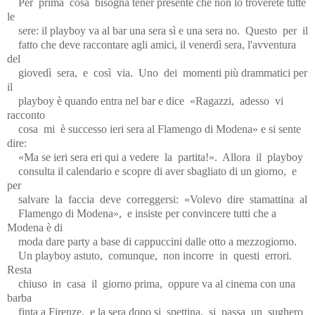
Per
prima
cosa
bisogna tener presente che non lo troverete tutte
le
sere: il playboy va al bar una sera sì e una sera no.
Questo
per
il
fatto che deve raccontare agli amici, il venerdì sera, l'avventura
del
giovedì
sera,
e
così
via.
Uno
dei
momenti più drammatici per
il
playboy è quando entra nel bar e dice
«Ragazzi,
adesso
vi
racconto
cosa
mi
è successo ieri sera al Flamengo di Modena» e si sente
dire:
«Ma se ieri sera eri qui a vedere
la
partita!».
Allora
il
playboy
consulta il calendario e scopre di aver sbagliato di un giorno,
e
per
salvare
la
faccia
deve
correggersi:
«Volevo
dire
stamattina
al
Flamengo di Modena»,
e insiste per convincere tutti che a
Modena è di
moda dare party a base di cappuccini dalle otto a mezzogiorno.
Un playboy astuto,
comunque,
non incorre
in
questi
errori.
Resta
chiuso
in
casa
il
giorno prima,
oppure va al cinema con una
barba
finta a Firenze,
e la sera dopo si
spettina,
si
passa
un
sughero