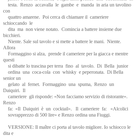
testa.
Renzo
accavalla
le
gambe
e
manda
in aria un tavolino
con
quattro amarene.
Poi cerca di chiamare il
cameriere
schioccando
le
dita
ma
non viene notato.
Comincia a battere insieme due
bicchieri.
Niente. Sale sul tavolo e si mette a battere le mani.
Niente.
Allora
Formaggino si alza,
prende il cameriere per la giacca e mentre
questi
si dibatte lo trascina per terra
fino
al
tavolo.
Di
Bella
junior
ordina
una
coca-cola
con
whisky
e peperonata.
Di Bella
senior un
gelato
al
fernet.
Formaggino
una
spuma,
Renzo
un
Daiquiri.
Il
cameriere
gli risponde: «Non facciamo servizio di ristorante».
Renzo
fa:
«Il
Daiquiri
è
un
cocktail».
Il
cameriere
fa:
«Alcolici
sovrapprezzo di 500 lire» e Renzo ordina una Fiuggi.
VERSIONE: Il maître ci porta al tavolo migliore. Io schiocco le
dita e