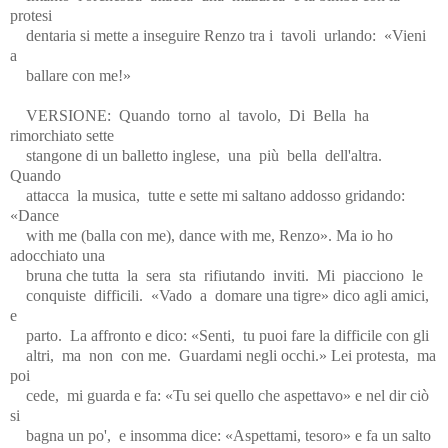
protesi
dentaria si mette a inseguire Renzo tra i
tavoli
urlando:
«Vieni
a
ballare con me!»
VERSIONE:
Quando
torno
al
tavolo,
Di
Bella
ha
rimorchiato sette
stangone di un balletto inglese,
una
più
bella
dell'altra.
Quando
attacca
la musica,
tutte e sette mi saltano addosso gridando:
«Dance
with me (balla con me), dance with me, Renzo». Ma io ho
adocchiato una
bruna che tutta
la
sera
sta
rifiutando
inviti.
Mi
piacciono
le
conquiste
difficili.
«Vado
a
domare una tigre» dico agli amici,
e
parto.
La affronto e dico: «Senti,
tu puoi fare la difficile con gli
altri,
ma
non
con me.
Guardami negli occhi.» Lei protesta,
ma
poi
cede,
mi guarda e fa: «Tu sei quello che aspettavo» e nel dir ciò
si
bagna un po',
e insomma dice: «Aspettami, tesoro» e fa un salto