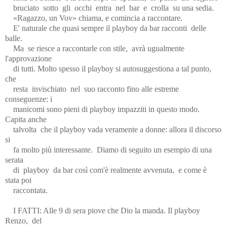
bruciato
sotto
gli
occhi
entra
nel
bar
e
crolla
su una sedia.
«Ragazzo, un Vov» chiama, e comincia a raccontare.
E' naturale che quasi sempre il playboy da bar racconti
delle
balle.
Ma
se riesce a raccontarle con stile,
avrà ugualmente
l'approvazione
di tutti. Molto spesso il playboy si autosuggestiona a tal punto,
che
resta
invischiato
nel
suo racconto fino alle estreme
conseguenze: i
manicomi sono pieni di playboy impazziti in questo modo.
Capita anche
talvolta
che il playboy vada veramente a donne: allora il discorso
si
fa molto più interessante.
Diamo di seguito un esempio di una
serata
di
playboy
da bar così com'è realmente avvenuta,
e come è
stata poi
raccontata.
I FATTI: Alle 9 di sera piove che Dio la manda. Il playboy
Renzo,
del