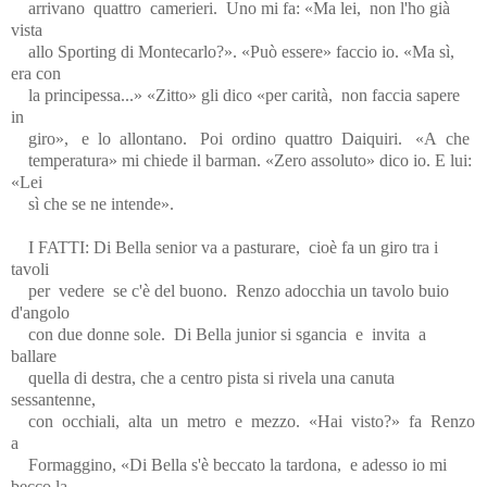
arrivano
quattro
camerieri.
Uno mi fa: «Ma lei,
non l'ho già
vista
allo Sporting di Montecarlo?». «Può essere» faccio io. «Ma sì,
era con
la principessa...» «Zitto» gli dico «per carità,
non faccia sapere
in
giro»,
e
lo
allontano.
Poi
ordino
quattro
Daiquiri.
«A
che
temperatura» mi chiede il barman. «Zero assoluto» dico io. E lui:
«Lei
sì che se ne intende».
I FATTI: Di Bella senior va a pasturare,
cioè fa un giro tra i
tavoli
per
vedere
se c'è del buono.
Renzo adocchia un tavolo buio
d'angolo
con due donne sole.
Di Bella junior si sgancia
e
invita
a
ballare
quella di destra, che a centro pista si rivela una canuta
sessantenne,
con
occhiali,
alta
un
metro
e
mezzo.
«Hai
visto?»
fa
Renzo
a
Formaggino, «Di Bella s'è beccato la tardona,
e adesso io mi
becco la