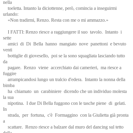
nella
toeletta. Intanto la diciottenne, però, comincia a inseguirmi
urlando:
«Non tradirmi, Renzo. Resta con me o mi ammazzo.»
I FATTI: Renzo riesce a raggiungere il suo
tavolo.
Intanto
i
sette
amici
di
Di
Bella
hanno
mangiato
nove
panettoni
e bevuto
venti
bottiglie di giovesello,
poi se la sono squagliata lasciando tutto
da
pagare.
Renzo
viene
accerchiato dai camerieri,
ma riesce a
fuggire
arrampicandosi lungo un tralcio d'edera.
Intanto la nonna della
bimba
ha
chiamato
un
carabiniere
dicendo che un individuo molesta
la sua
nipotina.
I due Di Bella fuggono con le tasche piene
di
gelati.
In
strada,
per
fortuna,
c'è
Formaggino
con la Giulietta già pronta
a
scattare.
Renzo riesce a balzare dal muro del dancing sul tetto
della