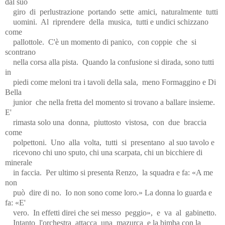
dal suo
giro
di
perlustrazione
portando
sette
amici,
naturalmente
tutti
uomini.
Al
riprendere
della
musica,
tutti e undici schizzano
come
pallottole.
C'è un momento di panico,
con coppie
che
si
scontrano
nella corsa alla pista.
Quando la confusione si dirada, sono tutti
in
piedi come meloni tra i tavoli della sala,
meno Formaggino e Di
Bella
junior
che nella fretta del momento si trovano a ballare insieme.
E'
rimasta solo una
donna,
piuttosto
vistosa,
con
due
braccia
come
polpettoni.
Uno
alla
volta,
tutti
si
presentano
al suo tavolo e
ricevono chi uno sputo, chi una scarpata, chi un bicchiere di
minerale
in faccia.
Per ultimo si presenta Renzo,
la squadra e fa: «A me
non
può
dire di no.
Io non sono come loro.» La donna lo guarda e
fa: «E'
vero.
In effetti direi che sei messo
peggio»,
e
va
al
gabinetto.
Intanto
l'orchestra
attacca
una
mazurca
e la bimba con la