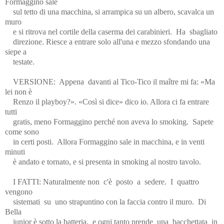
Formaggino sale
sul tetto di una macchina, si arrampica su un albero, scavalca un
muro
e si ritrova nel cortile della caserma dei carabinieri.
Ha
sbagliato
direzione. Riesce a entrare solo all'una e mezzo sfondando una
siepe a
testate.
VERSIONE:
Appena
davanti al Tico-Tico il maître mi fa: «Ma
lei non è
Renzo il playboy?». «Così si dice» dico io. Allora ci fa entrare
tutti
gratis, meno Formaggino perché non aveva lo smoking.
Sapete
come sono
in certi posti.
Allora Formaggino sale in macchina, e in venti
minuti
è andato e tornato, e si presenta in smoking al nostro tavolo.
I FATTI: Naturalmente non
c'è
posto
a
sedere.
I
quattro
vengono
sistemati
su
uno strapuntino con la faccia contro il muro.
Di
Bella
junior è sotto la batteria,
e ogni tanto prende
una
bacchettata
in