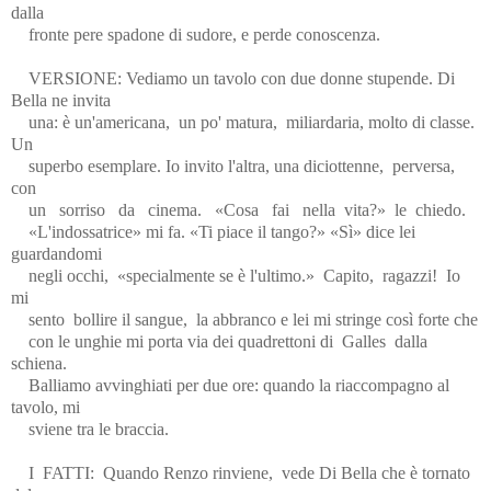
dalla
fronte pere spadone di sudore, e perde conoscenza.
VERSIONE: Vediamo un tavolo con due donne stupende. Di
Bella ne invita
una: è un'americana,
un po' matura,
miliardaria, molto di classe.
Un
superbo esemplare. Io invito l'altra, una diciottenne,
perversa,
con
un
sorriso
da
cinema.
«Cosa
fai
nella
vita?»
le
chiedo.
«L'indossatrice» mi fa. «Ti piace il tango?» «Sì» dice lei
guardandomi
negli occhi,
«specialmente se è l'ultimo.»
Capito,
ragazzi!
Io
mi
sento
bollire il sangue,
la abbranco e lei mi stringe così forte che
con le unghie mi porta via dei quadrettoni di
Galles
dalla
schiena.
Balliamo avvinghiati per due ore: quando la riaccompagno al
tavolo, mi
sviene tra le braccia.
I
FATTI:
Quando Renzo rinviene,
vede Di Bella che è tornato