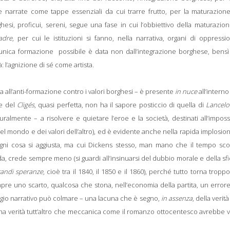
ste e narrate come tappe essenziali da cui trarre frutto, per la maturazion
ghesi, proficui, sereni, segue una fase in cui l’obbiettivo della maturazio
adre
, per cui le istituzioni si fanno, nella narrativa, organi di oppress
i l’unica formazione possibile è data non dall’integrazione borghese, bensì
à: l’agnizione di sé come artista.
 all’anti-formazione contro i valori borghesi – è presente
in nuce
all’interno
e del
Cligés
, quasi perfetta, non ha il sapore posticcio di quella di
Lancelo
ralmente – a risolvere e quietare l’eroe e la società, destinati all’impossi
l mondo e dei valori dell’altro), ed è evidente anche nella rapida implosio
a, ogni cosa si aggiusta, ma cui Dickens stesso, man mano che il tempo sc
, crede sempre meno (si guardi all’insinuarsi del dubbio morale e della sf
andi speranze
, cioè tra il 1840, il 1850 e il 1860), perché tutto torna troppo
mpre uno scarto, qualcosa che stona, nell’economia della partita, un error
gio narrativo può colmare – una lacuna che è segno,
in assenza
, della verità
, una verità tutt’altro che meccanica come il romanzo ottocentesco avrebbe 