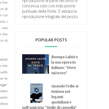
riproduzione di parte del testo è
a fine
concessa solo con indicazione
nzo di
puntuale della fonte. È vietata la
in cui
riproduzione integrale del pezzo.
ure, i
e, una
te che
POPULAR POSTS
nzo di
Jhumpa Lahiri e
adotti
la sua opera in
to che
italiano: "Dove
quello
mi trovo"
per le
legge”
Quando l’odio si
i Owen
insinua nei
legami
serlo
quotidiani e
a West
nell’amicizia: “Stelle di cannella”