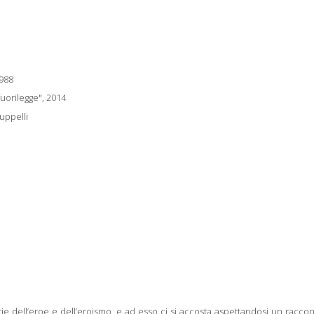
988
fuorilegge", 2014
uppelli
rie dell’eroe e dell’eroismo, e ad esso ci si accosta aspettandosi un raccon