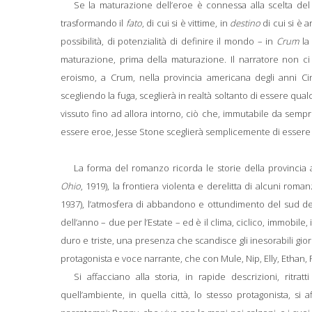
Se la maturazione dell’eroe è connessa alla scelta del 
trasformando il
fato
, di cui si è vittime, in
destino
di cui si è 
possibilità, di potenzialità di definire il mondo – in
Crum
la 
maturazione, prima della maturazione. Il narratore non 
eroismo, a Crum, nella provincia americana degli anni Ci
scegliendo la fuga, sceglierà in realtà soltanto di essere qual
vissuto fino ad allora intorno, ciò che, immutabile da sempr
essere eroe, Jesse Stone sceglierà semplicemente di essere 
La forma del romanzo ricorda le storie della provincia
Ohio
, 1919), la frontiera violenta e derelitta di alcuni roman
1937), l’atmosfera di abbandono e ottundimento del sud del
dell’anno – due per l’Estate – ed è il clima, ciclico, immobile,
duro e triste, una presenza che scandisce gli inesorabili giorni
protagonista e voce narrante, che con Mule, Nip, Elly, Ethan,
Si affacciano alla storia, in rapide descrizioni, ri
quell’ambiente, in quella città, lo stesso protagonista, si a