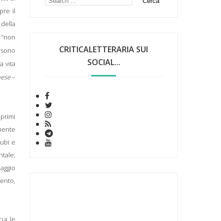
pre il
 della
i “non
CRITICALETTERARIA SUI
i sono
SOCIAL...
a vita
ese
–
 primi
lmente
cubi e
ntale;
naggio
cento,
cui le