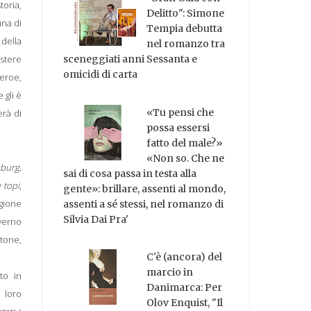
toria,
Delitto": Simone
una di
Tempia debutta
 della
nel romanzo tra
stere
sceneggiati anni Sessanta e
omicidi di carta
eroe,
 gli è
«Tu pensi che
erà di
possa essersi
fatto del male?»
«Non so. Che ne
burg,
sai di cosa passa in testa alla
 topi
,
gente»: brillare, assenti al mondo,
agione
assenti a sé stessi, nel romanzo di
Silvia Dai Pra'
nverno
Stone,
C'è (ancora) del
marcio in
to in
Danimarca: Per
i loro
Olov Enquist, "Il