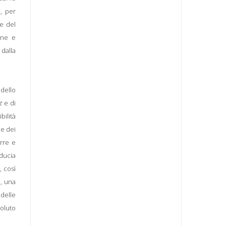
e, per
ne del
ione e
 dalla
 dello
t
e di
bilità
ne dei
orre e
iducia
, così
e, una
 delle
voluto