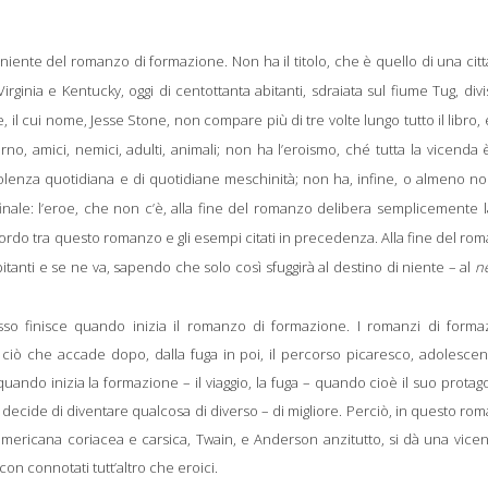
ente del romanzo di formazione. Non ha il titolo, che è quello di una cit
rginia e Kentucky, oggi di centottanta abitanti, sdraiata sul fiume Tug, divi
, il cui nome, Jesse Stone, non compare più di tre volte lungo tutto il libro,
no, amici, nemici, adulti, animali; non ha l’eroismo, ché tutta la vicenda
iolenza quotidiana e di quotidiane meschinità; non ha, infine, o almeno no
ale: l’eroe, che non c’è, alla fine del romanzo delibera semplicemente l
ordo tra questo romanzo e gli esempi citati in precedenza. Alla fine del ro
itanti e se ne va, sapendo che solo così sfuggirà al destino di niente – al
n
o finisce quando inizia il romanzo di formazione. I romanzi di forma
ò che accade dopo, dalla fuga in poi, il percorso picaresco, adolescenz
quando inizia la formazione – il viaggio, la fuga – quando cioè il suo protag
decide di diventare qualcosa di diverso – di migliore. Perciò, in questo ro
 americana coriacea e carsica, Twain, e Anderson anzitutto, si dà una vice
n connotati tutt’altro che eroici.