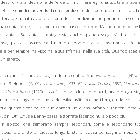
destino – alla decisione dell’eroe di imprimere egli una svolta alla
sua
s
artefici, e quindi muovendo da una condizione di impotenza sul mondo ad 
storia della maturazione è storia delle condizioni che portano alla scelta
ci racconta l’eroe, ci racconta come nasce un eroe. Ma non potendo esi
nquanta e Sessanta, il protagonista, anche quando sceglierà di essere 
cosa, qualsiasi cosa invece di niente, di essere qualsiasi cosa non sia ciò che
e e per sempre, ha visto nella sua infanzia, nella sua città. Quando scegli
un salvato.
 americana, l’infinita campagna dei racconti di Sherwood Anderson (
Wines
zi di Steinbeck (
Al Dio sconosciuto
, 1933,
Pian della Tortilla
, 1935,
Uomini e
l’
Urlo e il furore
(1929): esso è suddiviso in cinque parti, una per ogni st
 immutabile, ingrato nel suo caldo estivo asfittico e mortifero, crudele nell’i
 di questa cittadina, dei suoi abitanti. Tra di essi, orfano di genitori, Jesse 
 Rubin, Ott, Cyrus e Benny passa le giornate facendo nulla o poco più.
tratti in episodi che sembrano sempre secondari, come è secondario tut
ffacciano alla storia, dicevo, lungo la storia, questi compagni di noia, e 