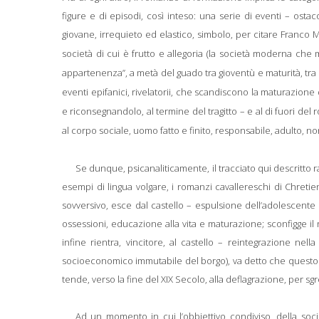
figure e di episodi, così inteso: una serie di eventi – os
giovane, irrequieto ed elastico, simbolo, per citare Franco M
società di cui è frutto e allegoria (la società moderna che
appartenenza”, a metà del guado tra gioventù e maturità, tra
eventi epifanici, rivelatorii, che scandiscono la maturazione
e riconsegnandolo, al termine del tragitto – e al di fuori de
al corpo sociale, uomo fatto e finito, responsabile, adulto, n
Se dunque, psicanaliticamente, il tracciato qui descritto 
esempi di lingua volgare, i romanzi cavallereschi di Chreti
sovversivo, esce dal castello – espulsione dell’adolescente 
ossessioni, educazione alla vita e maturazione; sconfigge il 
infine rientra, vincitore, al castello – reintegrazione nel
socioeconomico immutabile del borgo), va detto che questo per
tende, verso la fine del XIX Secolo, alla deflagrazione, per s
Ad un momento in cui l’obbiettivo condiviso, della socie