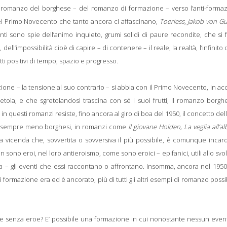
l romanzo del borghese – del romanzo di formazione – verso l’anti-formaz
i del Primo Novecento che tanto ancora ci affascinano,
Toerless
,
Jakob von G
venti sono spie dell’animo inquieto, grumi solidi di paure recondite, che si
ell’impossibilità cioè di capire – di contenere – il reale, la realtà, l’infinito 
tti positivi di tempo, spazio e progresso.
one – la tensione al suo contrario – si abbia con il Primo Novecento, in a
tola, e che sgretolandosi trascina con sé i suoi frutti, il romanzo borghe
n questi romanzi resiste, fino ancora al giro di boa del 1950, il concetto del
iù o sempre meno borghesi, in romanzi come
Il giovane Holden, La veglia all’al
a vicenda che, sovvertita o sovversiva il più possibile, è comunque incar
 sono eroi, nel loro antieroismo, come sono eroici – epifanici, utili allo svol
 – gli eventi che essi raccontano o affrontano. Insomma, ancora nel 1950
ormazione era ed è ancorato, più di tutti gli altri esempi di romanzo possibi
e senza eroe? E’ possibile una formazione in cui nonostante nessun event