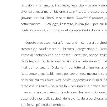
istituzioni – la famiglia, il collegio, l’esercito – erano vi
diventare, massima ambizione,
come il proprio padre
, bor
giovane diventa altresì essere tutto,
fuorché il proprio p
soffocamento – il collegio, l’esercito, la famiglia – per cu
rivelazione – a sé, al mondo – della propria irriducibile alterit
Questo processo – dalla formazione in seno alla borghesia
stesso ciclo cavalleresco di Chretien (l’integrazione di
Erec
Perceval
, tentativo che non riesce – anzitutto, anche struttu
dell’integrazione, della comprensione e accettazione l’uno de
finali dei romanzi di Dickens, in cui tutto alla fine torn
l’Ottocento prima baldanzoso poi speranzoso mostra la corda
nella società tra
Oliver Twist
,
David Copperfield
e il Pip di
Gr
tanto che in realtà – nella realtà – così non è, e rimane se
mancanza, un risarcimento, una lacuna che nessun ingranag
cose, della vita, della società, del giovane, della borghesia
che fosse, più cruda e terribile.