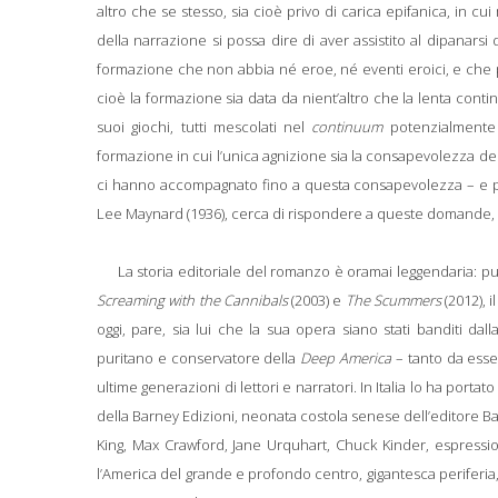
altro che se stesso, sia cioè privo di carica epifanica, in cui
della narrazione si possa dire di aver assistito al dipanars
formazione che non abbia né eroe, né eventi eroici, e che 
cioè la formazione sia data da nient’altro che la lenta conti
suoi giochi, tutti mescolati nel
continuum
potenzialmente i
formazione in cui l’unica agnizione sia la consapevolezza del
ci hanno accompagnato fino a questa consapevolezza – e per
Lee Maynard (1936), cerca di rispondere a queste domande, e 
La storia editoriale del romanzo è oramai leggendaria: pu
Screaming with the Cannibals
(2003) e
The Scummers
(2012), i
oggi, pare, sia lui che la sua opera siano stati banditi da
puritano e conservatore della
Deep America
– tanto da esser
ultime generazioni di lettori e narratori. In Italia lo ha porta
della Barney Edizioni, neonata costola senese dell’editore B
King, Max Crawford, Jane Urquhart, Chuck Kinder, espressio
l’America del grande e profondo centro, gigantesca periferia, li