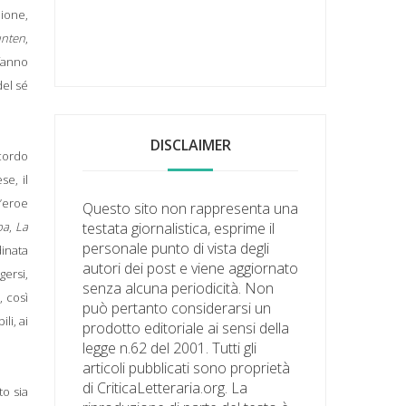
ione,
unten
,
 fanno
del sé
DISCLAIMER
ccordo
se, il
l’eroe
Questo sito non rappresenta una
ba
,
La
testata giornalistica, esprime il
personale punto di vista degli
dinata
autori dei post e viene aggiornato
gersi,
senza alcuna periodicità. Non
, così
può pertanto considerarsi un
li, ai
prodotto editoriale ai sensi della
legge n.62 del 2001. Tutti gli
articoli pubblicati sono proprietà
di CriticaLetteraria.org. La
o sia