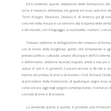
Ed è evidente, questo slittamento della formazione, de
verso il romanzo dell’artista, nei grandi ed eroici anti-ero
Tonio Kroeger
,
Meaulnes
,
Dedalus
, K. di
America
: qui gli e
concreti nella misura in cui servono alla scoperta della verità, d
e del mondo, con il linguaggio, la razionalità, i numeri, i conce
Tuttavia, sebbene la deflagrazione del romanzo di formazi
con la morte della borghesia, spirito che lentamente si sgre
primato politico, culturale, umano d’Europa e dell’Occidente, i
e dell’eroismo: sebbene lacerati, inquieti, artisti e mai p
statua di sale
e
In gioventù il piacere
ancora si dà vita a un
intorno ad un’idea di eroe e di eroismo. Orvil, Richard, Holden
al procedere della formazione, di qualunque segno essa sia
come ancora oggi negli epigoni contemporanei, il romanzo di f
concetti di eroe e di eroismo.
La domanda quindi, è questa: è possibile una formazion