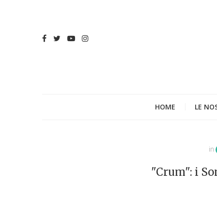
HOME
LE NO
in
"Crum": i S