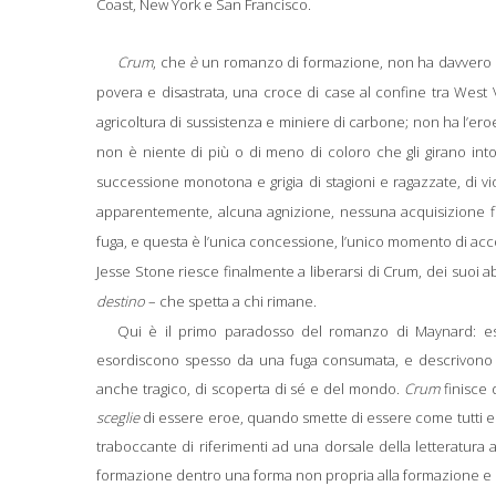
Coast, New York e San Francisco.
Crum
, che
è
un romanzo di formazione, non ha davvero ni
povera e disastrata, una croce di case al confine tra West Vi
agricoltura di sussistenza e miniere di carbone; non ha l’eroe
non è niente di più o di meno di coloro che gli girano intor
successione monotona e grigia di stagioni e ragazzate, di v
apparentemente, alcuna agnizione, nessuna acquisizione fin
fuga, e questa è l’unica concessione, l’unico momento di acc
Jesse Stone riesce finalmente a liberarsi di Crum, dei suoi ab
destino
– che spetta a chi rimane.
Qui è il primo paradosso del romanzo di Maynard: ess
esordiscono spesso da una fuga consumata, e descrivono ci
anche tragico, di scoperta di sé e del mondo.
Crum
finisce 
sceglie
di essere eroe, quando smette di essere come tutti e 
traboccante di riferimenti ad una dorsale della letteratura
formazione dentro una forma non propria alla formazione e co