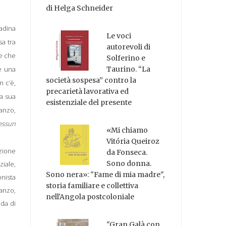
di Helga Schneider
tadina
Le voci
sa tra
autorevoli di
 e che
Solferino e
 è una
Taurino. “La
società sospesa” contro la
n c’è,
precarietà lavorativa ed
a sua
esistenziale del presente
manzo,
essun
«Mi chiamo
Vitória Queiroz
zione
da Fonseca.
Sono donna.
iale,
Sono nera»: "Fame di mia madre",
onista
storia familiare e collettiva
manzo,
nell'Angola postcoloniale
nda di
"Gran Galà con