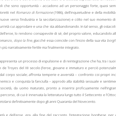
tacoli che sono opportunità – accadono ad un personaggio forte, quasi sem
oretti nel
Romanzo di formazione
(1986), dell’inquietudine e della mobilità
 muove verso l’industria e la secolarizzazione) e còlto nel suo momento d
 un’età cui approdare e una che sta abbandonando. In tal senso, gli ostacol
 dell’eroe, lo rendono consapevole di sé, del proprio valore, educandolo all
l romanzo,
dopo la fine
, giacché essa coincide con l’inizio della sua vita
borgh
on più narrativamente fertile ma finalmente integrato.
rappresenta un processo di espulsione e di reintegrazione che ha, tra i suoi
en de Troyes del XII secolo (l’eroe, giovane e immaturo e perciò potenzia
dal corpo sociale; affronta temperie e avversità – confronto coi propri in
nemico e conquista la fanciulla – approdo alla stabilità sessuale e sentime
la società, da uomo maturato, pronto a inserirsi proficuamente nell’ingra
corso, di cui è innervata la letteratura lungo tutto il Settecento e l’Otto
gretolarsi definitivamente dopo gli anni Quaranta del Novecento.
tà e dell’eroe, era, alla fine del racconto, l’integrazione borghese, per 