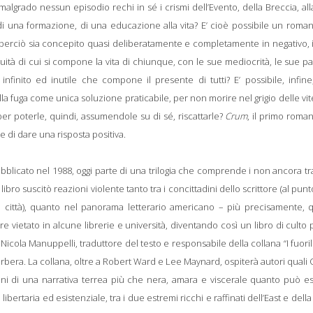
 malgrado nessun episodio rechi in sé i crismi dell’Evento, della Breccia, all
i di una formazione, di una educazione alla vita? E’ cioè possibile un roma
perciò sia concepito quasi deliberatamente e completamente in negativo, 
nuità di cui si compone la vita di chiunque, con le sue mediocrità, le sue pa
nfinito ed inutile che compone il presente di tutti? E’ possibile, infin
la fuga come unica soluzione praticabile, per non morire nel grigio delle vi
 poterle, quindi, assumendole su di sé, riscattarle?
Crum
, il primo roma
di dare una risposta positiva.
bblicato nel 1988, oggi parte di una trilogia che comprende i non ancora tr
l libro suscitò reazioni violente tanto tra i concittadini dello scrittore (al pun
lla città), quanto nel panorama letterario americano – più precisamente, 
e vietato in alcune librerie e università, diventando così un libro di culto 
to Nicola Manuppelli, traduttore del testo e responsabile della collana “I fuori
arbera. La collana, oltre a Robert Ward e Lee Maynard, ospiterà autori qual
ni di una narrativa terrea più che nera, amara e viscerale quanto può es
bertaria ed esistenziale, tra i due estremi ricchi e raffinati dell’East e dell