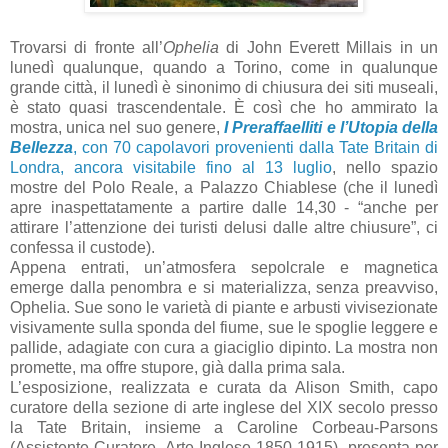
Trovarsi di fronte all’
Ophelia
di John Everett Millais in un
lunedì qualunque, quando a Torino, come in qualunque
grande città, il lunedì è sinonimo di chiusura dei siti museali,
è stato quasi trascendentale. È così che ho ammirato la
mostra, unica nel suo genere,
I Preraffaelliti e l’Utopia della
Bellezza
, con 70 capolavori provenienti dalla Tate Britain di
Londra, ancora visitabile fino al 13 luglio
, nello spazio
mostre del Polo Reale, a Palazzo Chiablese (che il lunedì
apre inaspettatamente a partire dalle 14,30 - “anche per
attirare l’attenzione dei turisti delusi dalle altre chiusure”, ci
confessa il custode).
Appena entrati, un’atmosfera sepolcrale e magnetica
emerge dalla penombra e si materializza, senza preavviso,
Ophelia. Sue sono le varietà di piante e arbusti vivisezionate
visivamente sulla sponda del fiume, sue le spoglie leggere e
pallide, adagiate con cura a giaciglio dipinto. La mostra non
promette, ma offre stupore, già dalla prima sala.
L’esposizione, realizzata e curata da Alison Smith, capo
curatore della sezione di arte inglese del XIX secolo presso
la Tate Britain, insieme a Caroline Corbeau-Parsons
(Assistente Curatore, Arte Inglese 1850-1915), presenta per