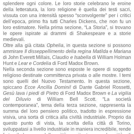
splendere ogni colore. Le loro storie celebrano le eroine
della letteratura, la loro religione è quella dei testi sacri,
vissuta con una intensità spesso “sconvolgente” per i critici
dell’epoca, primo fra tutti Charles Dickens, che non fu un
loro estimatore. Nella prima sezione, “La Storia”, si trovano
le opere ispirate ai drammi di Shakespeare e a storie
medievali.
Oltre alla già citata
Ophelia
, in questa sezione si possono
ammirare
Il disseppellimento della regina Matilda
e
Mariana
di John Everett Millais,
Claudio e Isabella
di William Holman
Hunt e
Lear e Cordelia
di Ford Madox Brown.
Nella seconda sezione sono esposte le opere di soggetto
religioso destinate committenza privata o alle mostre. I temi
sono quelli del Nuovo Testamento. In questa sezione,
spiccano
Ecce Ancilla Domini!
di Dante Gabriel Rossetti,
Gesù lava i piedi di Pietro
di Ford Madox Brown e
La vigilia
del Diluvio
di William Bell Scott. “La società
contemporanea”, tema della terza sezione, rappresenta la
summa del loro pensiero politico, tradotto in espressione
visiva, una sorta di critica alla civiltà industriale. Proprio da
questo punto di vista, la scelta della città di Torino,
sviluppatasi a livello industriale in maniera incredibile, rende