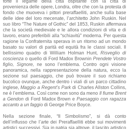
forte il legame della città ospitante con la città di
provenienza delle opere, Londra, oltre che con la protesta di
fondo che muoveva i pittori preraffaelliti, anche sulla base
delle idee del loro mecenate, l’architetto John Ruskin. Nel
suo libro “The Nature of Gothic” del 1853, Ruskin affermava
che la società medievale e le allora condizioni di vita e di
lavoro, erano preferibili alla “schiavitù” moderna. Per questa
ragione la Confraternita sperava in un ritorno ad un mondo
basato su valori di parità ed equità fra le classi sociali. Il
bellissimo quadro di William Holman Hunt,
Risveglio di
coscienza
o quello di Ford Madox Brownin
Prendete Vostro
figlio, Signore,
ne sono l’emblema. Contro ogni visione
panoramica, nella rappresentazione della natura, ecco la
sezione sul paesaggio, che può trovare il suo richiamo
bucolico ovunque, anche dentro i viali di un parco cittadino
inglese,
Maggio a Regent’s Park
di Charles Allston Collins,
ne è l’emblema. Così come non sono da meno
Il fiume Brent
a Gendon
di Ford Madox Brown e
Paesaggio con ragazza
accanto a un faggio
di George Price Boyce.
Nella sezione finale, “Il Simbolismo”, si dà conto
dell’influsso che l’arte dei Preraffaelliti ebbe sui movimenti
artistici successivi. Sia in patria sia altrove, il lascito artistico