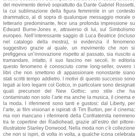
del movimento derivò soprattutto da Dante Gabriel Rossetti,
la cui sublimazione della figura femminile in un contesto
drammatico, al di sopra di qualunque messaggio morale o
letterario predominante, fece una profonda impressione su
Edward Burne-Jones e, attraverso di lui, sul Simbolismo
europeo. Nell’interessante saggio di Luca Beatrice (incluso
nel catalogo della mostra), si evidenzia il fenomeno
suggestivo grazie al quale, un movimento che non si
prefiggeva un’innovazione rispetto al passato, sia riuscito a
tramandare, intatto, il suo fascino nei secoli. In editoria
questo fenomeno è conosciuto come long-seller, ovvero i
libri che non smettono di appassionare nonostante siano
stati scritti tempo addietro. I motivi di questo successo sono
legati ai loro legami col Gotico, in particolare sono designati
quali precursori del New Gothic: uno stile che ha
contaminato non solo l’arte ma anche la musica, il cinema e
la moda. I riferimenti sono tanti e gustosi: dal Liberty, per
l’arte, ai film visionari e ispirati di Tim Burton, per il cinema;
ma non mancano i riferimenti della Confraternita nemmeno
tra le copertine dei Radiohead, grazie all’estro del pittore-
illustratore Stanley Donwood. Nella moda non c'è collezione
che non si ispiri, di volta in volta, a qualche icona celebrata