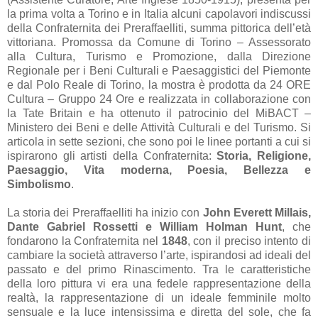
la prima volta a Torino e in Italia alcuni capolavori indiscussi
della Confraternita dei Preraffaelliti, summa pittorica dell’età
vittoriana. Promossa da Comune di Torino – Assessorato
alla Cultura, Turismo e Promozione, dalla Direzione
Regionale per i Beni Culturali e Paesaggistici del Piemonte
e dal Polo Reale di Torino, la mostra è prodotta da 24 ORE
Cultura – Gruppo 24 Ore e realizzata in collaborazione con
la Tate Britain e ha ottenuto il patrocinio del MiBACT –
Ministero dei Beni e delle Attività Culturali e del Turismo. Si
articola in sette sezioni, che sono poi le linee portanti a cui si
ispirarono gli artisti della Confraternita:
Storia, Religione,
Paesaggio, Vita moderna, Poesia, Bellezza e
Simbolismo
.
La storia dei Preraffaelliti ha inizio con
John Everett Millais,
Dante Gabriel Rossetti e William Holman Hunt
, che
fondarono la Confraternita nel
1848
, con il preciso intento di
cambiare la società attraverso l’arte, ispirandosi ad ideali del
passato e del primo Rinascimento. Tra le caratteristiche
della loro pittura vi era una fedele rappresentazione della
realtà, la rappresentazione di un ideale femminile molto
sensuale e la luce intensissima e diretta del sole, che fa