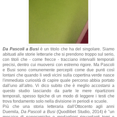
Da Pascoli a Busi
è un titolo che ha del singolare. Siamo
abituati alle storie letterarie che si prendono troppo sul serio,
con titoli che - come frecce - tracciano intervalli temporali
precisi, dentro cui muoversi con estremo rigore. Ma Pascoli
e Busi sono comunemente percepiti come due punti così
lontani che quando li vedi vicini sulla copertina verde nasce
l'immediata curiosità di capire quale percorso abbia portato
dall'uno all'altro. Vi dico subito che è meglio accostarsi a
questo studio lasciando da parte le mere ripartizioni
temporali, spesso tipiche di un modo di leggere i testi che
trova fondamento solo nella divisione in periodi e scuole.
Più che una storia letteraria dall'Ottocento agli anni
Duemila,
Da Pascoli a Busi
(Quodlibet Studio, 2014)
è "un
mosaico di panoramiche e medaglioni riguardanti temi e