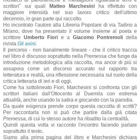
scrittori" sui quali
Matteo Marchesini
ha riflettuto con
maggiore intensità nel suo lavoro critico dell'ultimo
decennio, in gran parte qui raccolto.
Ho incontrato l'autore alla Libreria Popolare di via Tadino a
Milano, dove ha presentato il volume insieme al poeta e
scrittore
Umberto Fiori
e a
Giacomo Pontremoli
della
rivista
Gli asini
.
Il percorso - non banalmente lineare - che il critico traccia
nel libro è discusso soprattutto nella
Premessa
che funge da
introduzione metodologica alla raccolta, ma ancor di più si
assapora come un discorso accurato sul rapporto tra
letteratura e realtà, una riflessione necessaria sul ruolo della
critica letteraria di ieri e di oggi.
Come ha sottolineato Fiori, Marchesini si confronta con gli
scrittori italiani dall'Ottocento al Duemila con estrema
attualità, anche usando la satira e giocando con la parodia.
Da quale esigenza prende corpo questa raccolta di scritti?
Per raccontarla
non si può che partire dalla già citata
Premessa
, di cui lo stesso autore ha ribadito la centralità.
Quindi questa volta vi racconto l'incontro facendo parlare
soprattutto il testo.
Siamo alla prima pagina del libro e Marchesini dichiara