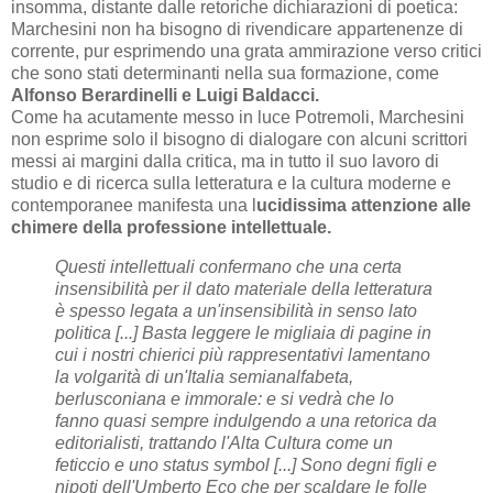
insomma, distante dalle retoriche dichiarazioni di poetica:
Marchesini non ha bisogno di rivendicare appartenenze di
corrente, pur esprimendo una grata ammirazione verso critici
che sono stati determinanti nella sua formazione, come
Alfonso Berardinelli e Luigi Baldacci.
Come ha acutamente messo in luce Potremoli, Marchesini
non esprime solo il bisogno di dialogare con alcuni scrittori
messi ai margini dalla critica, ma in tutto il suo lavoro di
studio e di ricerca sulla letteratura e la cultura moderne e
contemporanee manifesta una l
ucidissima attenzione alle
chimere della professione intellettuale.
Questi intellettuali confermano che una certa
insensibilità per il dato materiale della letteratura
è spesso legata a un'insensibilità in senso lato
politica [...] Basta leggere le migliaia di pagine in
cui i nostri chierici più rappresentativi lamentano
la volgarità di un'Italia semianalfabeta,
berlusconiana e immorale: e si vedrà che lo
fanno quasi sempre indulgendo a una retorica da
editorialisti, trattando l'Alta Cultura come un
feticcio e uno status symbol [...] Sono degni figli e
nipoti dell'Umberto Eco che per scaldare le folle