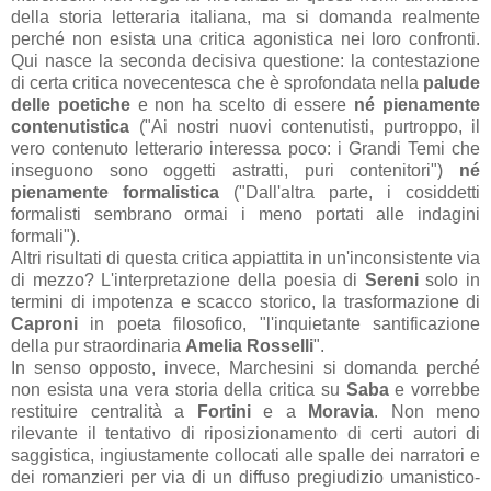
della storia letteraria italiana, ma si domanda realmente
perché non esista una critica agonistica nei loro confronti.
Qui nasce la seconda decisiva questione: la contestazione
di certa critica novecentesca che è sprofondata nella
palude
delle poetiche
e non ha scelto di essere
né pienamente
contenutistica
("Ai nostri nuovi contenutisti, purtroppo, il
vero contenuto letterario interessa poco: i Grandi Temi che
inseguono sono oggetti astratti, puri contenitori")
né
pienamente formalistica
("Dall'altra parte, i cosiddetti
formalisti sembrano ormai i meno portati alle indagini
formali").
Altri risultati di questa critica appiattita in un'inconsistente via
di mezzo? L'interpretazione della poesia di
Sereni
solo in
termini di impotenza e scacco storico, la trasformazione di
Caproni
in poeta filosofico, "l'inquietante santificazione
della pur straordinaria
Amelia Rosselli
".
In senso opposto, invece, Marchesini si domanda perché
non esista una vera storia della critica su
Saba
e vorrebbe
restituire centralità a
Fortini
e a
Moravia
. Non meno
rilevante il tentativo di riposizionamento di certi autori di
saggistica, ingiustamente collocati alle spalle dei narratori e
dei romanzieri per via di un diffuso pregiudizio umanistico-