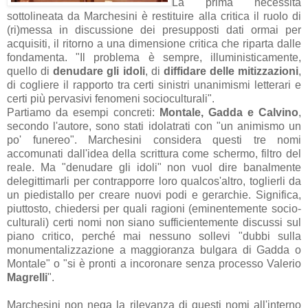
La prima necessità
sottolineata da Marchesini è restituire alla critica il ruolo di
(ri)messa in discussione dei presupposti dati ormai per
acquisiti, il ritorno a una dimensione critica che riparta dalle
fondamenta. "Il problema è sempre, illuministicamente,
quello di
denudare gli idoli
, di
diffidare delle mitizzazioni
,
di cogliere il rapporto tra certi sinistri unanimismi letterari e
certi più pervasivi fenomeni socioculturali".
Partiamo da esempi concreti:
Montale, Gadda e Calvino
,
secondo l'autore, sono stati idolatrati con "un animismo un
po' funereo". Marchesini considera questi tre nomi
accomunati dall'idea della scrittura come schermo, filtro del
reale. Ma "denudare gli idoli" non vuol dire banalmente
delegittimarli per contrapporre loro qualcos'altro, toglierli da
un piedistallo per creare nuovi podi e gerarchie. Significa,
piuttosto, chiedersi per quali ragioni (eminentemente socio-
culturali) certi nomi non siano sufficientemente discussi sul
piano critico, perché mai nessuno sollevi "dubbi sulla
monumentalizzazione a maggioranza bulgara di Gadda o
Montale" o "si è pronti a incoronare senza processo Valerio
Magrelli
".
Marchesini non nega la rilevanza di questi nomi all'interno