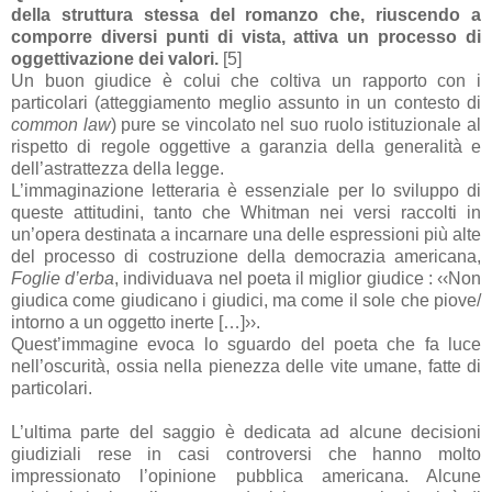
della struttura stessa del romanzo che, riuscendo a
comporre diversi punti di vista, attiva un processo di
oggettivazione dei valori.
[5]
Un buon giudice è colui che coltiva un rapporto con i
particolari (atteggiamento meglio assunto in un contesto di
common law
) pure se vincolato nel suo ruolo istituzionale al
rispetto di regole oggettive a garanzia della generalità e
dell’astrattezza della legge.
L’immaginazione letteraria è essenziale per lo sviluppo di
queste attitudini, tanto che Whitman nei versi raccolti in
un’opera destinata a incarnare una delle espressioni più alte
del processo di costruzione della democrazia americana,
Foglie d’erba
, individuava nel poeta il miglior giudice : ‹‹Non
giudica come giudicano i giudici, ma come il sole che piove/
intorno a un oggetto inerte […]››.
Quest’immagine evoca lo sguardo del poeta che fa luce
nell’oscurità, ossia nella pienezza delle vite umane, fatte di
particolari.
L’ultima parte del saggio è dedicata ad alcune decisioni
giudiziali rese in casi controversi che hanno molto
impressionato l’opinione pubblica americana. Alcune