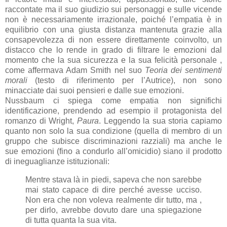
raccontate ma il suo giudizio sui personaggi e sulle vicende
non è necessariamente irrazionale, poiché l’empatia è in
equilibrio con una giusta distanza mantenuta grazie alla
consapevolezza di non essere direttamente coinvolto, un
distacco che lo rende in grado di filtrare le emozioni dal
momento che la sua sicurezza e la sua felicità personale ,
come affermava Adam Smith nel suo
Teoria dei sentimenti
morali
(testo di riferimento per l’Autrice), non sono
minacciate dai suoi pensieri e dalle sue emozioni.
Nussbaum ci spiega come empatia non significhi
identificazione, prendendo ad esempio il protagonista del
romanzo di Wright,
Paura
. Leggendo la sua storia capiamo
quanto non solo la sua condizione (quella di membro di un
gruppo che subisce discriminazioni razziali) ma anche le
sue emozioni (fino a condurlo all’omicidio) siano il prodotto
di ineguaglianze istituzionali:
Mentre stava là in piedi, sapeva che non sarebbe
mai stato capace di dire perché avesse ucciso.
Non era che non voleva realmente dir tutto, ma ,
per dirlo, avrebbe dovuto dare una spiegazione
di tutta quanta la sua vita.