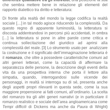
che sembra mettere bene in relazione gli elementi del
rapporto dialettico tra diritto e letteratura:
Di fronte alla realtà del mondo la legge codifica la realtà
sociale […] in tal modo agisce riducendo la complessità. Da
questo regno di apparente luminosità, la letteratura si
discosta addentrandosi in percorsi più accidentati, in ombra
[…] la letteratura si pone in altre parole come critica e
continua sollecitazione del giuridico ad aprirsi alla
complessità del reale. [3] Lo strumento usato per analizzare
la costruzione e il significato dell’immaginazione letteraria è
il
romanzo
, che oltre a possedere caratteristiche comuni ad
altri generi letterari, come la capacità di affermare la
separatezza delle persone, la descrizione degli eventi della
vita da una prospettiva interna che porta il lettore alla
simpatia, quando, interrogandosi sulle vicende dei
personaggi, in realtà si interroga su di sé, presenta anche
degli aspetti propri rilevanti in questa sede, come la sua
maggiore propensione ai fatti comuni, all’ordinario. La scelta
del romanzo tra gli altri generi narrativi (e in particolare il
romanzo realistico e sociale dell’area angloamericana come
Tempi difficili
di Dickens ma anche da
Paura
di Wright)