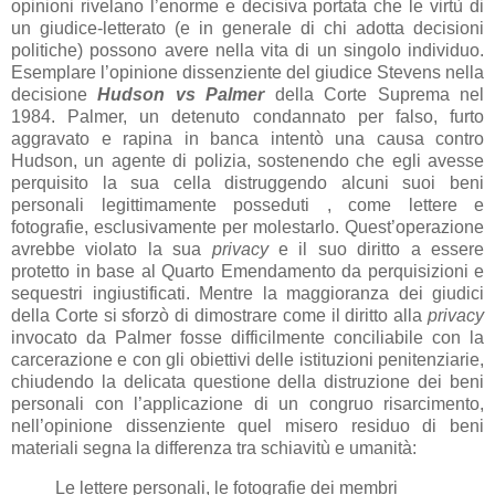
opinioni rivelano l’enorme e decisiva portata che le virtù di
un giudice-letterato (e in generale di chi adotta decisioni
politiche) possono avere nella vita di un singolo individuo.
Esemplare l’opinione dissenziente del giudice Stevens nella
decisione
Hudson vs Palmer
della Corte Suprema nel
1984. Palmer, un detenuto condannato per falso, furto
aggravato e rapina in banca intentò una causa contro
Hudson, un agente di polizia, sostenendo che egli avesse
perquisito la sua cella distruggendo alcuni suoi beni
personali legittimamente posseduti , come lettere e
fotografie, esclusivamente per molestarlo. Quest’operazione
avrebbe violato la sua
privacy
e il suo diritto a essere
protetto in base al Quarto Emendamento da perquisizioni e
sequestri ingiustificati. Mentre la maggioranza dei giudici
della Corte si sforzò di dimostrare come il diritto alla
privacy
invocato da Palmer fosse difficilmente conciliabile con la
carcerazione e con gli obiettivi delle istituzioni penitenziarie,
chiudendo la delicata questione della distruzione dei beni
personali con l’applicazione di un congruo risarcimento,
nell’opinione dissenziente quel misero residuo di beni
materiali segna la differenza tra schiavitù e umanità:
Le lettere personali, le fotografie dei membri