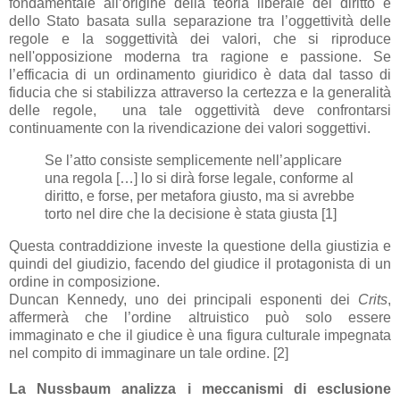
fondamentale all’origine della teoria liberale del diritto e
dello Stato basata sulla separazione tra l’oggettività delle
regole e la soggettività dei valori, che si riproduce
nell'opposizione moderna tra ragione e passione. Se
l’efficacia di un ordinamento giuridico è data dal tasso di
fiducia che si stabilizza attraverso la certezza e la generalità
delle regole, una tale oggettività deve confrontarsi
continuamente con la rivendicazione dei valori soggettivi.
Se l’atto consiste semplicemente nell’applicare
una regola […] lo si dirà forse legale, conforme al
diritto, e forse, per metafora giusto, ma si avrebbe
torto nel dire che la decisione è stata giusta [1]
Questa contraddizione investe la questione della giustizia e
quindi del giudizio, facendo del giudice il protagonista di un
ordine in composizione.
Duncan Kennedy, uno dei principali esponenti dei
Crits
,
affermerà che l’ordine altruistico può solo essere
immaginato e che il giudice è una figura culturale impegnata
nel compito di immaginare un tale ordine. [2]
La Nussbaum analizza i meccanismi di esclusione