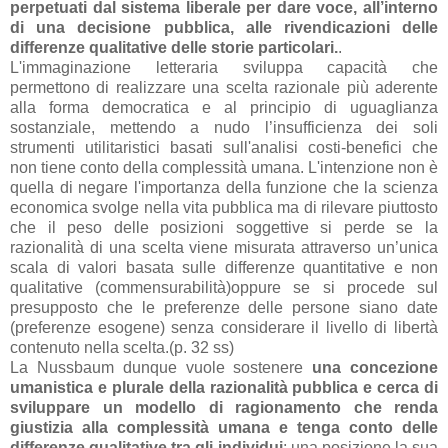
perpetuati dal sistema liberale per dare voce, all’interno
di una decisione pubblica, alle rivendicazioni delle
differenze qualitative delle storie particolari.
.
L'immaginazione letteraria sviluppa capacità che
permettono di realizzare una scelta razionale più aderente
alla forma democratica e al principio di uguaglianza
sostanziale, mettendo a nudo l’insufficienza dei soli
strumenti utilitaristici basati sull'analisi costi-benefici che
non tiene conto della complessità umana. L'intenzione non è
quella di negare l'importanza della funzione che la scienza
economica svolge nella vita pubblica ma di rilevare piuttosto
che il peso delle posizioni soggettive si perde se la
razionalità di una scelta viene misurata attraverso un’unica
scala di valori basata sulle differenze quantitative e non
qualitative (commensurabilità)oppure se si procede sul
presupposto che le preferenze delle persone siano date
(preferenze esogene) senza considerare il livello di libertà
contenuto nella scelta.(p. 32 ss)
La Nussbaum dunque vuole sostenere
una concezione
umanistica e plurale della razionalità pubblica e cerca di
sviluppare un modello di ragionamento che renda
giustizia alla complessità umana e tenga conto delle
differenze qualitative tra gli individui
; una posizione la sua