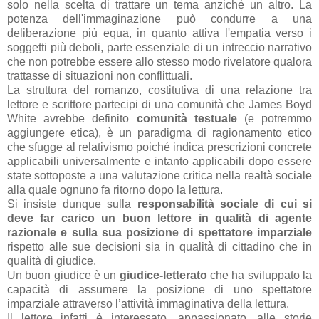
solo nella scelta di trattare un tema anziché un altro. La
potenza dell'immaginazione può condurre a una
deliberazione più equa, in quanto attiva l'empatia verso i
soggetti più deboli, parte essenziale di un intreccio narrativo
che non potrebbe essere allo stesso modo rivelatore qualora
trattasse di situazioni non conflittuali.
La struttura del romanzo, costitutiva di una relazione tra
lettore e scrittore partecipi di una comunità che James Boyd
White avrebbe definito
comunità testuale
(e potremmo
aggiungere etica), è un paradigma di ragionamento etico
che sfugge al relativismo poiché indica prescrizioni concrete
applicabili universalmente e intanto applicabili dopo essere
state sottoposte a una valutazione critica nella realtà sociale
alla quale ognuno fa ritorno dopo la lettura.
Si insiste dunque sulla
responsabilità sociale di cui si
deve far carico un buon lettore in qualità di agente
razionale e sulla sua posizione di spettatore
imparziale
rispetto alle sue decisioni sia in qualità di cittadino che in
qualità di giudice.
Un buon giudice è un
giudice-letterato
che ha sviluppato la
capacità di assumere la posizione di uno spettatore
imparziale attraverso l’attività immaginativa della lettura.
Il lettore infatti è interessato, appassionato, alle storie