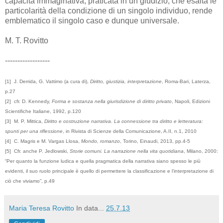
capacità immaginativa, praticata in un giudizio, che esalta le
particolarità della condizione di un singolo individuo, rende
emblematico il singolo caso e dunque universale.
M. T. Rovitto
------------------
[1]
J. Derrida, G. Vattimo (a cura di),
Diritto, giustizia, interpretazione
, Roma-Bari, Laterza,
p.27
[2] cfr.
D. Kennedy,
Forma e sostanza nella giurisdizione di diritto privato
, Napoli, Edizioni
Scientifiche Italiane, 1992, p.120
[3]
M. P. Mittica,
Diritto e costruzione narrativa. La connessione tra diritto e letteratura:
spunti per una riflessione
, in Rivista di Scienze della Comunicazione, A.II, n.1, 2010
[4]
C. Magris e M. Vargas Llosa,
Mondo, romanzo
, Torino, Einaudi, 2013, pp.4-5
[
5]
Cfr. anche P. Jedlowski,
Storie comuni. La narrazione nella vita quotidiana
, Milano, 2000:
“Per quanto la funzione ludica e quella pragmatica della narrativa siano spesso le più
evidenti, il suo ruolo principale è quello di permettere la classificazione e l’interpretazione di
ciò che viviamo”, p.49
Maria Teresa Rovitto
In data...
25.7.13