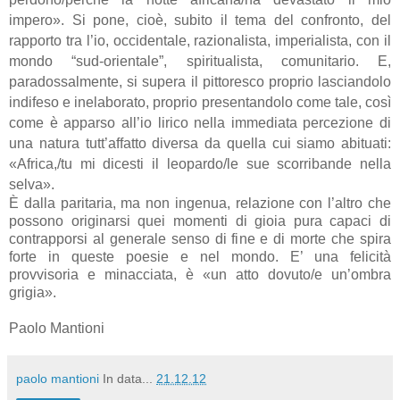
impero». Si pone, cioè, subito il tema del confronto, del
rapporto tra l’io, occidentale, razionalista, imperialista, con il
mondo “sud-orientale”, spiritualista, comunitario. E,
paradossalmente, si supera il pittoresco proprio lasciandolo
indifeso e inelaborato, proprio presentandolo come tale, così
come è apparso all’io lirico nella immediata percezione di
una natura tutt’affatto diversa da quella cui siamo abituati:
«Africa,/tu mi dicesti il leopardo/le sue scorribande nella
selva».
È dalla paritaria, ma non ingenua, relazione con l’altro che
possono originarsi quei momenti di gioia pura capaci di
contrapporsi al generale senso di fine e di morte che spira
forte in queste poesie e nel mondo. E’ una felicità
provvisoria e minacciata, è «un atto dovuto/e un’ombra
grigia».
Paolo Mantioni
paolo mantioni
In data...
21.12.12