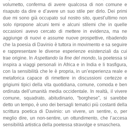
volumetto, conferma di avere qualcosa di non comune e
risaputo da dire e d’avere un suo stile per dirlo. Dei primi
due mi sono già occupato sul nostro sito, quest’ultimo non
solo ripropone alcuni temi e alcuni stilemi che in quelle
occasioni avevo cercato di mettere in evidenza, ma ne
aggiunge di nuovi e assume nuove prospettive, ribadendo
che la poesia di Davinio è tuttora in movimento e sa seguire
e rappresentare le diverse esperienze esistenziali da cui
trae origine. In
Aspettando la fine del mondo
, la poetessa si
inspira a viaggi personali in Africa e in India e li trasfigura,
con la sensibilità che le è propria, in un’esperienza reale e
metaforica capace di rimettere in discussioni certezze e
grigiumi tipici della vita quotidiana, comune, comoda e ben
ordinata dell’umanità media occidentale. In realtà, il vivere
comune, squadrato, abitudinario, “borghese”, si sarebbe
detto un tempo, è uno dei bersagli tematici più costanti della
scrittura poetica di Davinio: un vivere, un sentire, o, per
meglio dire, un non-sentire, un ottundimento, che l’accesa
sensibilità artistica della poetessa stravolge e smaschera.