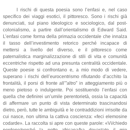
I rischi di questa poesia sono l’enfasi e, nel caso
specifico dei viaggi esotici, il pittoresco. Sono i rischi già
denunciati, sul piano ideologico e sociologico, dal post-
colonialismo, a partire dall’orientalismo di
Edward Said
.
L’enfasi come forma della primazia occidentale che innalza
il tasso dell’investimento retorico perché incapace di
mettersi a livello del diverso, e il pittoresco come
paternalistica marginalizzazione di stili di vita e comunità
eccentriche rispetto ad una presunta centralità occidentale.
Queste poesie si confrontano e, a mio modo di vedere,
superano i rischi dell’eurocentrismo rifiutando d’acchito la
frontalità, il porsi di fronte all’”altro” in atteggiamento più o
meno pietoso o indulgente. Poi sostituendo l’enfasi con
quella che definirei un’umile perentorietà, ossia la capacità
di affermare un punto di vista determinato trascinandosi
dietro, però, tutte le ambiguità e le contraddizioni irrisolte da
cui nasce, non ultima la cattiva coscienza: «feci elemosine
codarde». La raccolta si apre con queste parole: «Vi/chiedo
perdono/perché la notte africana/ha devastato il mio