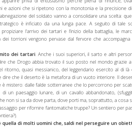
 può apparire priva di entusiasmo perché piena di rinunce, ova
iorni e azioni che si ripetono con la monotonia e la precisione d
 e l’abnegazione del soldato vanno a consolidare una scelta: quel
trategico è inficiato da una lunga pace. A seguito di tale sc
ropiziare l’arrivo dei tartari e l’inizio della battaglia, le marc
 mura dei torrioni vengono pervase dal fervore che accompagna
mito dei tartari
. Anche i suoi superiori, il sarto e altri perso
 dire che Drogo abbia trovato il suo posto nel mondo grazie 
l ritorno, quasi messianico, del leggendario esercito al di là 
e dire che il deserto è la metafora di un vuoto interiore. Il dese
che è mistero: dalle falde sotterranee che lo percorrono per scat
ine di un paesaggio lunare, di un cavallo abbandonato, (sfuggi
 che non si sa da dove parta, dove porti ma, soprattutto, a cosa 
ssaggio per rifornire fantomatiche truppe? Un sentiero per pas
ontiera?).
quella di molti uomini che, saldi nel perseguire un obiett