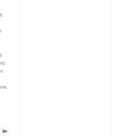
ti
n
te
imo
le
one.