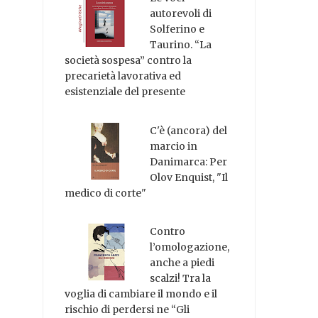
autorevoli di
Solferino e
Taurino. “La
società sospesa” contro la
precarietà lavorativa ed
esistenziale del presente
C'è (ancora) del
marcio in
Danimarca: Per
Olov Enquist, "Il
medico di corte"
Contro
l’omologazione,
anche a piedi
scalzi! Tra la
voglia di cambiare il mondo e il
rischio di perdersi ne “Gli