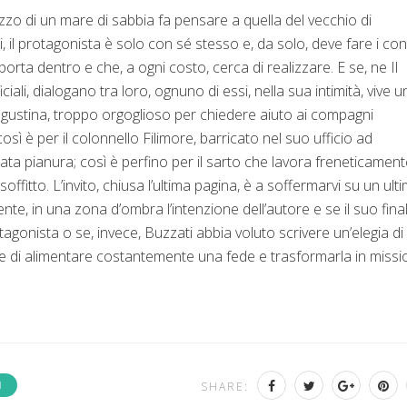
ezzo di un mare di sabbia fa pensare a quella del vecchio di
il protagonista è solo con sé stesso e, da solo, deve fare i con
rta dentro e che, a ogni costo, cerca di realizzare. E se, ne Il
ficiali, dialogano tra loro, ognuno di essi, nella sua intimità, vive u
 Angustina, troppo orgoglioso per chiedere aiuto ai compagni
è per il colonnello Filimore, barricato nel suo ufficio ad
ata pianura; così è perfino per il sarto che lavora freneticamen
ffitto. L’invito, chiusa l’ultima pagina, è a soffermarvi su un ult
, in una zona d’ombra l’intenzione dell’autore e se il suo fina
gonista o se, invece, Buzzati abbia voluto scrivere un’elegia di
pace di alimentare costantemente una fede e trasformarla in missi
I
SHARE: