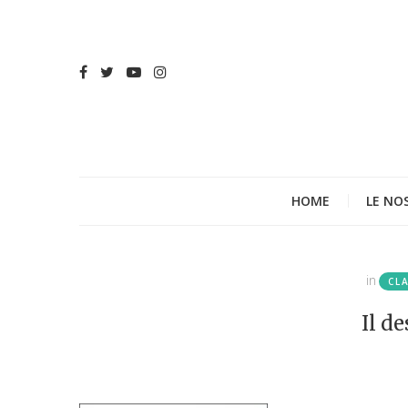
HOME
LE NO
in
CL
Il de