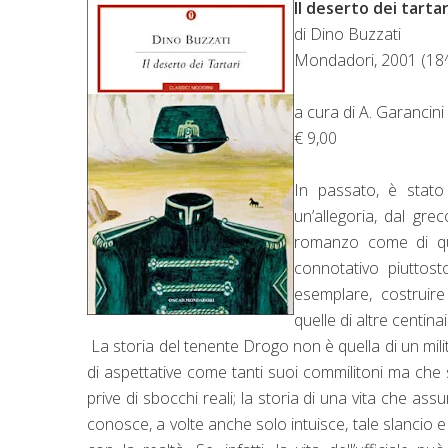
Il deserto dei tartar
di Dino Buzzati
Mondadori, 2001 (18^
a cura di A. Garancin
€ 9,00
In passato, è stato
un’allegoria, dal gre
romanzo come di qu
connotativo piuttost
esemplare, costruir
quelle di altre centinai
La storia del tenente Drogo non è quella di un mili
di aspettative come tanti suoi commilitoni ma che s
prive di sbocchi reali; la storia di una vita che ass
conosce, a volte anche solo intuisce, tale slancio 