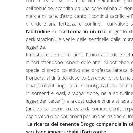
con la realtà. Se, infatti, la vita dell’ufficiale
dell’abitudine, scandita da una serie infinita di g
marcia militare, d’altro canto, i continui sacrifici
difendere una fortezza di confine il cui valore s
l’abitudine si trasforma in un rito
in grado di p
perlustrazioni, le veglie delle sentinelle dalle
leggenda.
Il nostro eroe non è, però, l’unico a credere nel
minori attendono l’onore delle armi. Si potrebbe
specie di credo collettivo che professa l’attesa de
frontiera, al di là del deserto. Sarebbe forse banal
innanzitutto il luogo in cui si configura tutto ciò 
in sorgenti e oasi, all’apparizione, nella solitud
leggendari tartari?), alla costruzione di una strada
(una via carovaniera creata da commercianti, un pa
esploratori o soldati pronti per un’operazione di fr
La ricerca del tenente Drogo compendia in sé 
scrutano imperturbabili l’orizzonte.