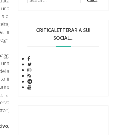
ttata
i una
la di
elta,
CRITICALETTERARIA SUI
e, le
SOCIAL...
 ogni
naggi
a una
della
rto è
urire
to ai
serva
tori,
ivo,