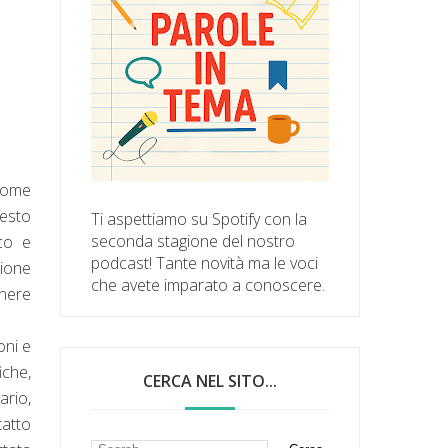
ome
uesto
Ti aspettiamo su Spotify con la
seconda stagione del nostro
co e
podcast! Tante novità ma le voci
zione
che avete imparato a conoscere.
nere
oni e
iche,
CERCA NEL SITO...
ario,
tatto