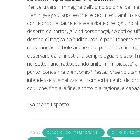
Per certi versi, l’immagine dell’uomo solo nel bel m
Hemingway sul suo peschereccio. In entrambi i casi, 
con le proprie paure e la vocazione che ognuno si po
deserto dei tartari, gli altri personaggi, soldati ed uf
destino di tragica solitudine: così è per il tenente
mostrandosi debole anche solo per un momento; così 
osservare dalla finestra la sempre uguale e sconfin
nei sotterranei rattoppando uniformi “impiccate” al so
punto: condanna o encomio? Resta, forse volutamente
intendesse stigmatizzare il comportamento del prota
colui che, fino alla fine, a torto o a ragione, è ca
Eva Maria Esposto
TAGS:
CLASSICI CONTEMPORANEI
DINO BUZZAT