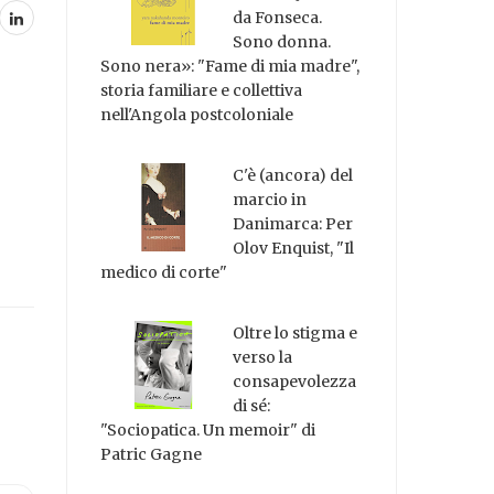
da Fonseca.
Sono donna.
Sono nera»: "Fame di mia madre",
storia familiare e collettiva
nell'Angola postcoloniale
C'è (ancora) del
marcio in
Danimarca: Per
Olov Enquist, "Il
medico di corte"
Oltre lo stigma e
verso la
consapevolezza
di sé:
"Sociopatica. Un memoir" di
Patric Gagne