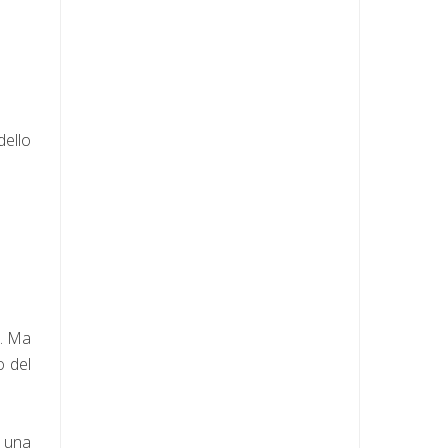
dello
i. Ma
o del
 una