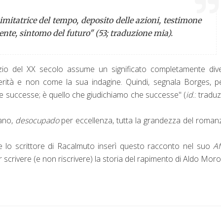
ia, imitatrice del tempo, deposito delle azioni, testimone
ente, sintomo del futuro" (53; traduzione mia).
'inizio del XX secolo assume un significato completamente div
verità e non come la sua indagine. Quindi, segnala Borges, p
che successe; è quello che giudichiamo che successe" (
id.
: tradu
iano,
desocupado
per eccellenza, tutta la grandezza del roman
 lo scrittore di Racalmuto inserì questo racconto nel suo
Af
scrivere (e non riscrivere) la storia del rapimento di Aldo Moro