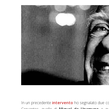
In un precedente
intervento
ho segnalato due c