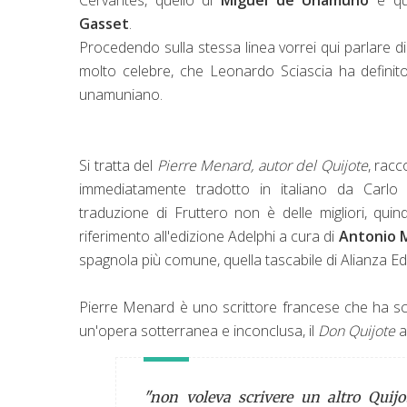
Cervantes, quello di
Miguel de Unamuno
e que
Gasset
.
Procedendo sulla stessa linea vorrei qui parlare d
molto celebre, che Leonardo Sciascia ha defin
unamuniano.
Si tratta del
Pierre Menard, autor del Quijote
, racc
immediatamente tradotto in italiano da Carlo F
traduzione di Fruttero non è delle migliori, quind
riferimento all'edizione Adelphi a cura di
Antonio M
spagnola più comune, quella tascabile di Alianza Edi
Pierre Menard è uno scrittore francese che ha sc
un'opera sotterranea e inconclusa, il
Don Quijote
a
"non voleva scrivere un altro Quijo