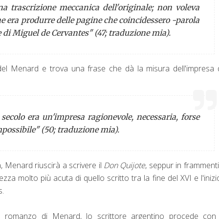
 trascrizione meccanica dell'originale; non voleva
e era produrre delle pagine che coincidessero -parola
e di Miguel de Cervantes" (47; traduzione mia).
i del Menard e trova una frase che dà la misura dell'impresa 
II secolo era un'impresa ragionevole, necessaria, forse
impossibile" (50; traduzione mia).
 Menard riuscirà a scrivere il
Don Quijote
, seppur in framment
za molto più acuta di quello scritto tra la fine del XVI e l'inizi
s.
sul romanzo di Menard, lo scrittore argentino procede con