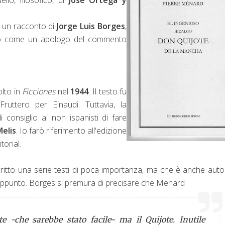
llo, filosofico, di
José Ortega y
i un racconto di
Jorge Luis Borges
,
ito come un apologo del commento
olto in
Ficciones
nel
1944
. Il testo fu
ruttero per Einaudi. Tuttavia, la
i consiglio ai non ispanisti di fare
elis
. Io farò riferimento all'edizione
torial.
ritto una serie testi di poca importanza, ma che è anche auto
ppunto. Borges si premura di precisare che Menard
te -che sarebbe stato facile- ma il
Quijote
. Inutile