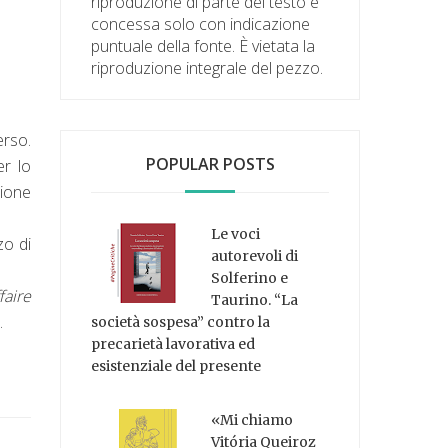
riproduzione di parte del testo è
concessa solo con indicazione
puntuale della fonte. È vietata la
riproduzione integrale del pezzo.
erso.
POPULAR POSTS
er lo
zione
Le voci
zo di
autorevoli di
Solferino e
faire
Taurino. “La
.
società sospesa” contro la
precarietà lavorativa ed
esistenziale del presente
«Mi chiamo
Vitória Queiroz