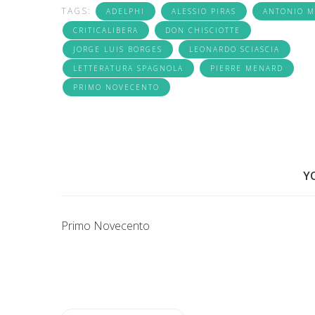
TAGS:
ADELPHI
ALESSIO PIRAS
ANTONIO M
CRITICALIBERA
DON CHISCIOTTE
JORGE LUIS BORGES
LEONARDO SCIASCIA
LETTERATURA SPAGNOLA
PIERRE MENARD
PRIMO NOVECENTO
Y
Primo Novecento