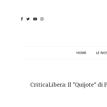
HOME
LE NO
CriticaLibera: Il "Quijote" d