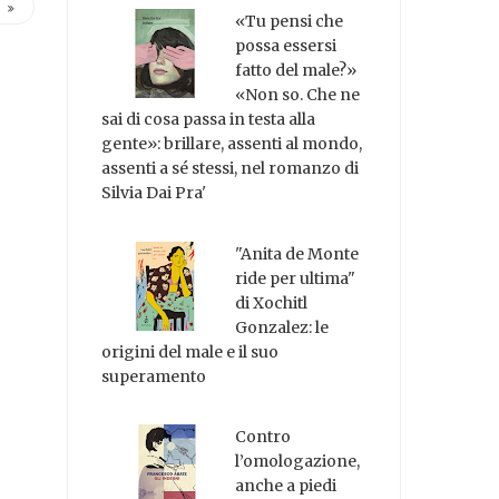
«Tu pensi che
possa essersi
fatto del male?»
«Non so. Che ne
sai di cosa passa in testa alla
gente»: brillare, assenti al mondo,
assenti a sé stessi, nel romanzo di
Silvia Dai Pra'
"Anita de Monte
ride per ultima"
di Xochitl
Gonzalez: le
origini del male e il suo
superamento
Contro
l’omologazione,
anche a piedi