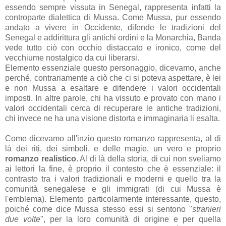
essendo sempre vissuta in Senegal, rappresenta infatti la
controparte dialettica di Mussa. Come Mussa, pur essendo
andato a vivere in Occidente, difende le tradizioni del
Senegal e addirittura gli antichi ordini e la Monarchia, Banda
vede tutto ciò con occhio distaccato e ironico, come del
vecchiume nostalgico da cui liberarsi.
Elemento essenziale questo personaggio, dicevamo, anche
perché, contrariamente a ciò che ci si poteva aspettare, è lei
e non Mussa a esaltare e difendere i valori occidentali
imposti. In altre parole, chi ha vissuto e provato con mano i
valori occidentali cerca di recuperare le antiche tradizioni,
chi invece ne ha una visione distorta e immaginaria li esalta.
Come dicevamo all'inzio questo romanzo rappresenta, al di
là dei riti, dei simboli, e delle magie, un vero e proprio
romanzo realistico
. Al di là della storia, di cui non sveliamo
ai lettori la fine, è proprio il contesto che è essenziale: il
contrasto tra i valori tradizionali e moderni e quello tra la
comunità senegalese e gli immigrati (di cui Mussa è
l'emblema). Elemento particolarmente interessante, questo,
poiché come dice Mussa stesso essi si sentono "
stranieri
due volte
", per la loro comunità di origine e per quella