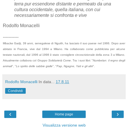
terra pur essendone distante e permeato da una
cultura occidentale, quella italiana, con cui
necessariamente si confronta e vive
Rodolfo Monacelli
-----------
Mbacke Gadji, 39 anni, senegalese di Nguith, ha lasciato il suo paese nel 1986. Dopo aver
abitato in Francia, vive dal 1994 a Milano. Ha collaborato come pubblicista per alcune
testate nazionali, dal 1996 al 1998 è stato consigliere circoscrizionale della zona 3 a Milano.
Attualmente collabora col
Gruppo Solidarietà Come
. Tra i suoi libri: "
Numbelan: il regno degli
animali
", "
Lo spirito delle sabbie gialle
", "
Pap, Ngagne, Yatt e gli altri
".
Rodolfo Monacelli
In data...
17.8.11
Condividi
‹
›
Home page
Visualizza versione web