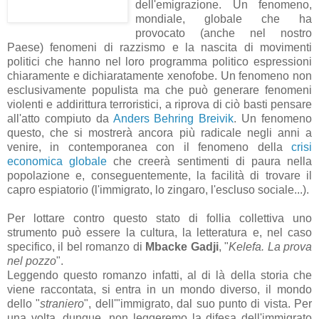
dell'emigrazione. Un fenomeno,
mondiale, globale che ha
provocato (anche nel nostro
Paese) fenomeni di razzismo e la nascita di movimenti
politici che hanno nel loro programma politico espressioni
chiaramente e dichiaratamente xenofobe. Un fenomeno non
esclusivamente populista ma che può generare fenomeni
violenti e addirittura terroristici, a riprova di ciò basti pensare
all'atto compiuto da
Anders Behring Breivik
. Un fenomeno
questo, che si mostrerà ancora più radicale negli anni a
venire, in contemporanea con il fenomeno della
crisi
economica globale
che creerà sentimenti di paura nella
popolazione e, conseguentemente, la facilità di trovare il
capro espiatorio (l'immigrato, lo zingaro, l'escluso sociale...).
Per lottare contro questo stato di follia collettiva uno
strumento può essere la cultura, la letteratura e, nel caso
specifico, il bel romanzo di
Mbacke Gadji
, "
Kelefa. La prova
nel pozzo
".
Leggendo questo romanzo infatti, al di là della storia che
viene raccontata, si entra in un mondo diverso, il mondo
dello "
straniero
", dell'"immigrato, dal suo punto di vista. Per
una volta, dunque, non leggeremo la difesa dell'immigrato