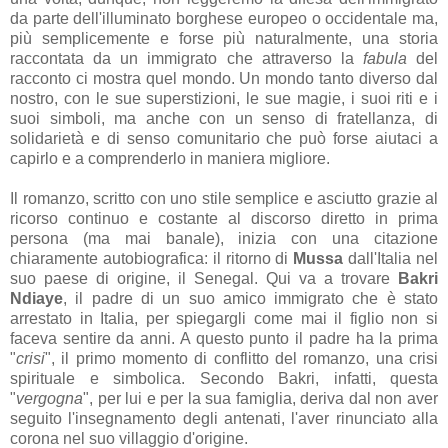
da parte dell'illuminato borghese europeo o occidentale ma,
più semplicemente e forse più naturalmente, una storia
raccontata da un immigrato che attraverso la
fabula
del
racconto ci mostra quel mondo. Un mondo tanto diverso dal
nostro, con le sue superstizioni, le sue magie, i suoi riti e i
suoi simboli, ma anche con un senso di fratellanza, di
solidarietà e di senso comunitario che può forse aiutaci a
capirlo e a comprenderlo in maniera migliore.
Il romanzo, scritto con uno stile semplice e asciutto grazie al
ricorso continuo e costante al discorso diretto in prima
persona (ma mai banale), inizia con una citazione
chiaramente autobiografica: il ritorno di
Mussa
dall'Italia nel
suo paese di origine, il Senegal. Qui va a trovare
Bakri
Ndiaye
, il padre di un suo amico immigrato che è stato
arrestato in Italia, per spiegargli come mai il figlio non si
faceva sentire da anni. A questo punto il padre ha la prima
"
crisi
", il primo momento di conflitto del romanzo, una crisi
spirituale e simbolica. Secondo Bakri, infatti, questa
"
vergogna
", per lui e per la sua famiglia, deriva dal non aver
seguito l'insegnamento degli antenati, l'aver rinunciato alla
corona nel suo villaggio d'origine.