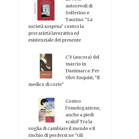
autorevoli di
Solferino e
Taurino. “La
società sospesa” contro la
precarietà lavorativa ed
esistenziale del presente
C'è (ancora) del
marcio in
Danimarca: Per
Olov Enquist, "Il
medico di corte"
Contro
l’omologazione,
anche a piedi
scalzi! Tra la
voglia di cambiare il mondo e il
rischio di perdersi ne “Gli