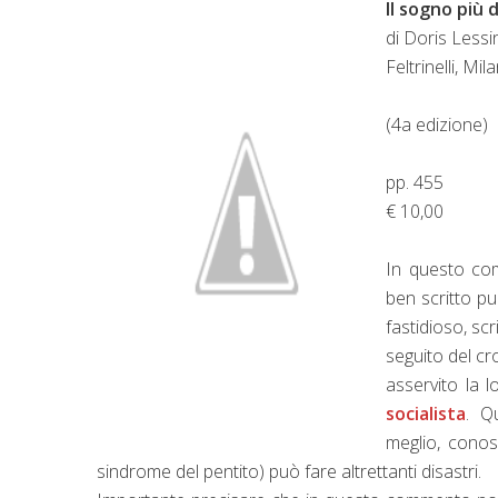
Il sogno più 
di Doris Lessi
Feltrinelli, Mi
(4a edizione)
pp. 455
€ 10,00
In questo co
ben scritto p
fastidioso, scr
seguito del cr
asservito la l
socialista
. Q
meglio, conos
sindrome del pentito) può fare altrettanti disastri.