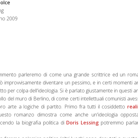
dolce
ng
lano 2009
mmento parleremo di come una grande scrittrice ed un rom
uò improvvisamente diventare un pessimo, e in certi momenti 
itto per colpa dell'ideologia. Si è parlato giustamente in questi an
ollo del muro di Berlino, di come certi intellettuali comunisti ave
oro arte a logiche di partito. Primo fra tutti il cosiddetto
real
uesto romanzo dimostra come anche un'ideologia opposta
cendo la biografia politica di
Doris Lessing
potremmo parlar