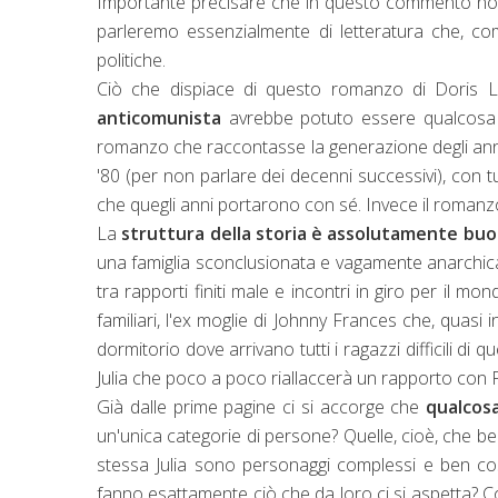
Importante precisare che in questo commento non 
parleremo essenzialmente di letteratura che, c
politiche.
Ciò che dispiace di questo romanzo di Doris L
anticomunista
avrebbe potuto essere qualcosa
romanzo che raccontasse la generazione degli anni '
'80 (per non parlare dei decenni successivi), con tutti
che quegli anni portarono con sé. Invece il romanzo
La
struttura della storia è assolutamente bu
una famiglia sconclusionata e vagamente anarchica n
tra rapporti finiti male e incontri in giro per il 
familiari, l'ex moglie di Johnny Frances che, quasi
dormitorio dove arrivano tutti i ragazzi difficili di q
Julia che poco a poco riallaccerà un rapporto con 
Già dalle prime pagine ci si accorge che
qualcos
un'unica categorie di persone? Quelle, cioè, che b
stessa Julia sono personaggi complessi e ben cos
fanno esattamente ciò che da loro ci si aspetta? C