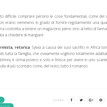
to difficile comprare persino le cose fondamentali, come del 
" non erano nemmeno in grado di fornire regolarmente una qua
 era costretta a tenere un magazzino pieno sino al tetto di farina
ta a chiedere di mangiare
ormista, retorica
. Sylvia a causa dei suoi sacrifici in Africa to
ds tutta la famiglia, che ovviamente vogliono totalmente adattar
hnny è ormai povero e solo e finisce per vivere in uno scant
ulla di più scontato come, del resto, tutto il romanzo.
G
SHARE:
NGLESE