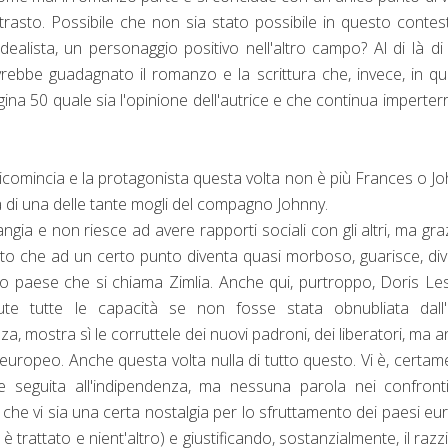
sto. Possibile che non sia stato possibile in questo contes
idealista, un personaggio positivo nell'altro campo? Al di là di
avrebbe guadagnato il romanzo e la scrittura che, invece, in q
na 50 quale sia l'opinione dell'autrice e che continua imperterr
comincia e la protagonista questa volta non è più Frances o J
lia di una delle tante mogli del compagno Johnny.
gia e non riesce ad avere rapporti sociali con gli altri, ma gra
rto che ad un certo punto diventa quasi morboso, guarisce, di
olo paese che si chiama Zimlia. Anche qui, purtroppo, Doris Le
e tutte le capacità se non fosse stata obnubliata dall'
a, mostra sì le corruttele dei nuovi padroni, dei liberatori, ma 
europeo. Anche questa volta nulla di tutto questo. Vi è, certam
ne seguita all'indipendenza, ma nessuna parola nei confront
che vi sia una certa nostalgia per lo sfruttamento dei paesi eu
 è trattato e nient'altro) e giustificando, sostanzialmente, il raz