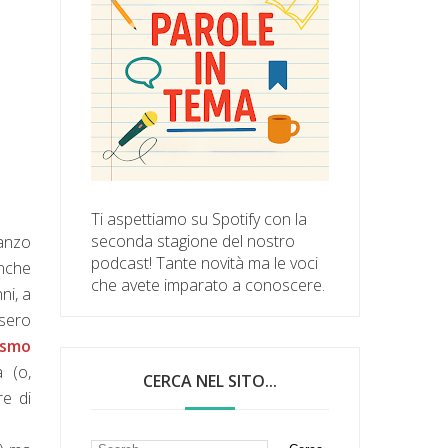
Ti aspettiamo su Spotify con la
seconda stagione del nostro
anzo
podcast! Tante novità ma le voci
anche
che avete imparato a conoscere.
ni, a
ssero
ismo
 (o,
CERCA NEL SITO...
e di