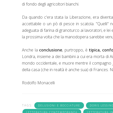
di fondo degli agricoltori bianchi.
Da quando c'era stata la Liberazione, era diventa
accettabile o un pò di pesce in scatola. "Quelli
adeguata di farina di granoturco ai lavoratori, e lei
la prossima volta che la manodopera sarebbe venu
Anche la
conclusione
, purtroppo, è
tipica, conf
Londra, insieme a dei bambini a cui era morta di Ai
mondo occidentale, e muore mentre il compagno Jo
della casa (che in realtà è anche sua) di Frances. N
Rodolfo Monacelli
TAGS:
DELUSIONI E BOCCIATURE
DORIS LESSIN
LETTERATURA CONTEMPORANEA
LETTERATURA I