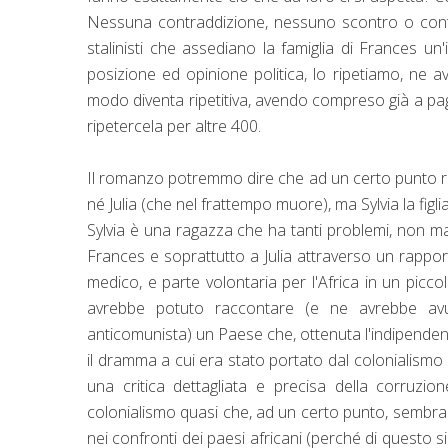
Nessuna contraddizione, nessuno scontro o contra
stalinisti che assediano la famiglia di Frances un'
posizione ed opinione politica, lo ripetiamo, ne 
modo diventa ripetitiva, avendo compreso già a pagi
ripetercela per altre 400.
Il romanzo potremmo dire che ad un certo punto ri
né Julia (che nel frattempo muore), ma Sylvia la fig
Sylvia è una ragazza che ha tanti problemi, non man
Frances e soprattutto a Julia attraverso un rappo
medico, e parte volontaria per l'Africa in un picc
avrebbe potuto raccontare (e ne avrebbe avut
anticomunista) un Paese che, ottenuta l'indipendenz
il dramma a cui era stato portato dal colonialismo 
una critica dettagliata e precisa della corruzio
colonialismo quasi che, ad un certo punto, sembra 
nei confronti dei paesi africani (perché di questo si