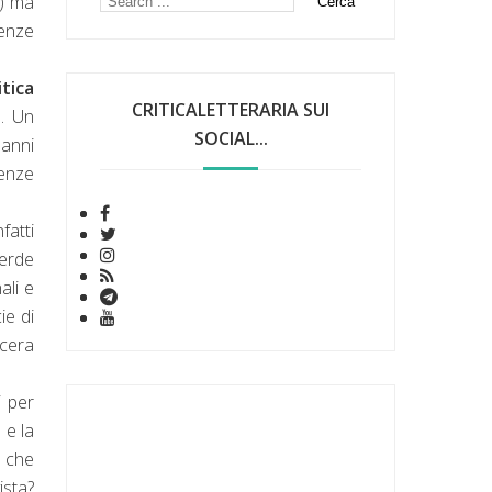
o) ma
uenze
tica
CRITICALETTERARIA SUI
. Un
SOCIAL...
 anni
lenze
fatti
perde
ali e
ie di
ocera
i per
 e la
, che
ista?