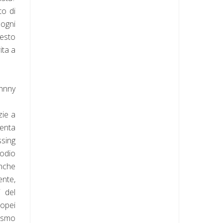
to di
 ogni
uesto
ita a
ohnny
zie a
venta
ssing
odio
anche
ente,
i del
ropei
zismo