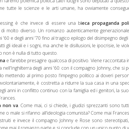
faremo polemica politica (altri luoghi sono deputati a quest
ome tutte le scienze e le arti umane, ha ovviamente conseg
essing è che invece di essere una b
ieca propaganda poli
 di molto diverso. Un romanzo autenticamente generazionale
60 e degli anni '70 fino al tragico epilogo del disimpegno degli
 gli ideali e i sogni, ma anche le disillusioni, le ipocrisie, le vio
 non è nulla di tutto questo.
ona
e farebbe presagire qualcosa di positivo. Viene raccontata in
ell'Inghilterra degli anni '60: con il compagno Johnny, che si 
mondo mettendo al primo posto l'impegno politico ai doveri person
 involontariamente, è costretta a ridurre la sua casa in una spec
uegli anni in conflitto continuo con la famiglia ed i genitori, la su
Frances.
a non va
. Come mai, ci si chiede, i giudizi sprezzanti sono tutt
ene o male si rifanno all'ideologia comunista? Come mai Frances
truiti e invece il compagno Johnny e Rose sono stereotipati
ome mai il romanzo parte e si conclude con un unico punto di v