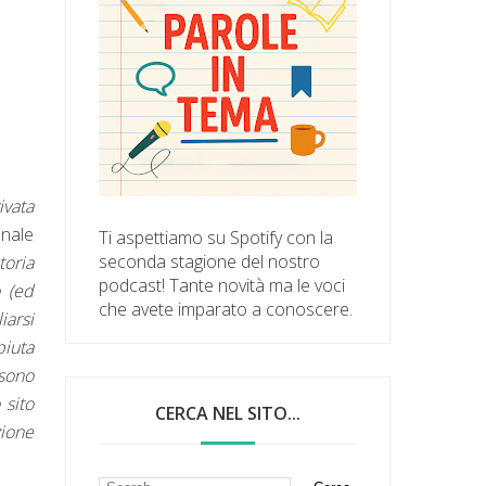
ivata
nale
Ti aspettiamo su Spotify con la
seconda stagione del nostro
toria
podcast! Tante novità ma le voci
o (ed
che avete imparato a conoscere.
iarsi
piuta
 sono
 sito
CERCA NEL SITO...
zione