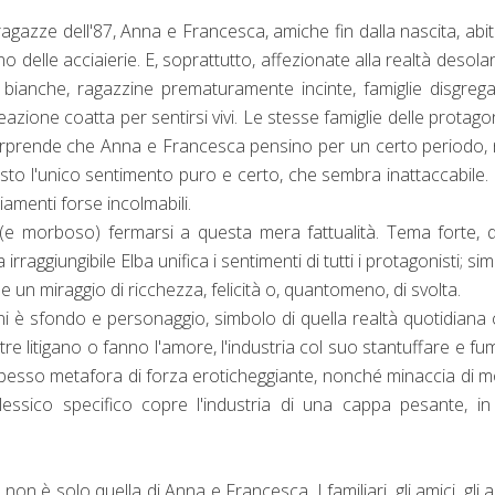
gazze dell'87, Anna e Francesca, amiche fin dalla nascita, abi
 delle acciaierie. E, soprattutto, affezionate alla realtà desola
i bianche, ragazzine prematuramente incinte, famiglie disgreg
reazione coatta per sentirsi vivi. Le stesse famiglie delle protago
 sorprende che Anna e Francesca pensino per un certo periodo, 
uesto l'unico sentimento puro e certo, che sembra inattaccabile
amenti forse incolmabili.
 (e morboso) fermarsi a questa mera fattualità. Tema forte, 
a irraggiungibile Elba unifica i sentimenti di tutti i protagonisti; si
 un miraggio di ricchezza, felicità o, quantomeno, di svolta.
ini è sfondo e personaggio, simbolo di quella realtà quotidiana 
 litigano o fanno l'amore, l'industria col suo stantuffare e fu
spesso metafora di forza eroticheggiante, nonché minaccia di m
ul lessico specifico copre l'industria di una cappa pesante, i
 non è solo quella di Anna e Francesca. I familiari, gli amici, gli 