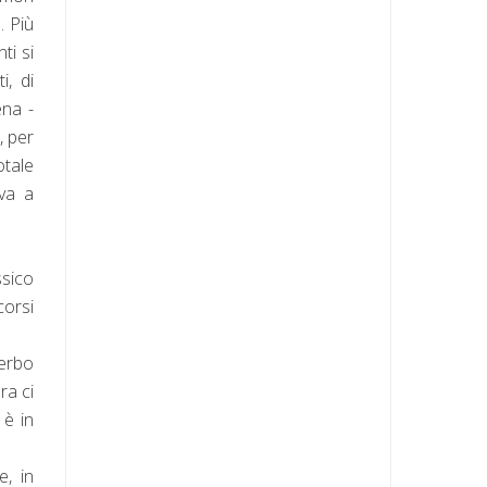
. Più
ti si
i, di
ena -
, per
tale
va a
ssico
corsi
verbo
ra ci
 è in
e, in