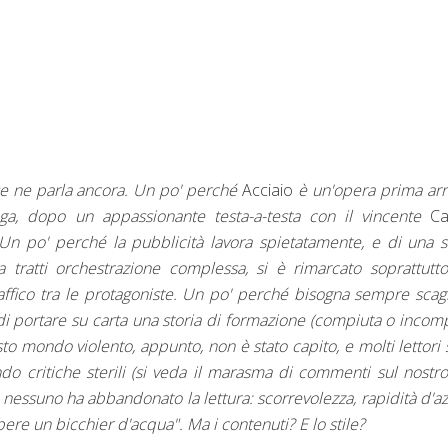
 se ne parla ancora. Un po' perché
Acciaio
è un'opera prima arr
ega, dopo un appassionante testa-a-testa con il vincente
Ca
n po' perché la pubblicità lavora spietatamente, e di una s
, a tratti orchestrazione complessa, si è rimarcato soprattutt
ffico tra le protagoniste. Un po' perché bisogna sempre scagl
 di portare su carta una storia di formazione (compiuta o incom
o mondo violento, appunto, non è stato capito, e molti lettori
do critiche sterili (si veda il marasma di commenti sul nostro
ma nessuno ha abbandonato la lettura: scorrevolezza, rapidità d'a
bere un bicchier d'acqua". Ma i contenuti? E lo stile?