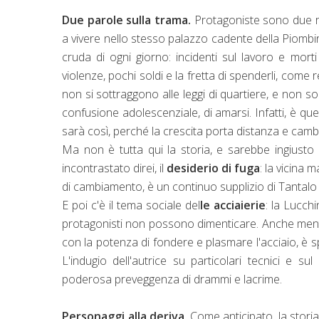
Due parole sulla trama.
Protagoniste sono due ra
a vivere nello stesso palazzo cadente della Piombino
cruda di ogni giorno: incidenti sul lavoro e mort
violenze, pochi soldi e la fretta di spenderli, come 
non si sottraggono alle leggi di quartiere, e non
confusione adolescenziale, di amarsi. Infatti, è q
sarà così, perché la crescita porta distanza e cambi
Ma non è tutta qui la storia, e sarebbe ingiusto
incontrastato direi, il
desiderio di fuga
: la vicina m
di cambiamento, è un continuo supplizio di Tantalo e
E poi c'è il tema sociale del
le acciaierie
: la Lucch
protagonisti non possono dimenticare. Anche mentre
con la potenza di fondere e plasmare l'acciaio, è 
L'indugio dell'autrice su particolari tecnici e s
poderosa preveggenza di drammi e lacrime.
Personaggi alla deriva
. Come anticipato, la storia