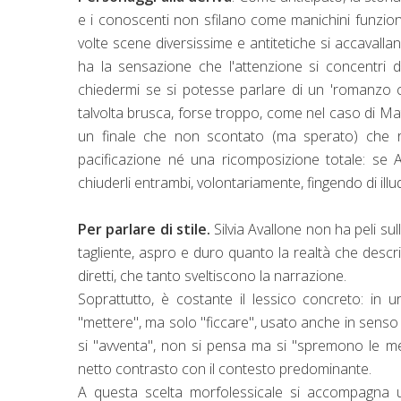
e i conoscenti non sfilano come manichini funziona
volte scene diversissime e antitetiche si accavall
ha la sensazione che l'attenzione si concentri d
chiedermi se si potesse parlare di un 'romanzo cor
talvolta brusca, forse troppo, come nel caso di Matt
un finale che non scontato (ma sperato) che r
pacificazione né una ricomposizione totale: s
chiuderli entrambi, volontariamente, fingendo di ill
Per parlare di stile.
Silvia Avallone non ha peli su
tagliente, aspro e duro quanto la realtà che descr
diretti, che tanto sveltiscono la narrazione.
Soprattutto, è costante il lessico concreto: in u
"mettere", ma solo "ficcare", usato anche in senso 
si "avventa", non si pensa ma si "spremono le me
netto contrasto con il contesto predominante.
A questa scelta morfolessicale si accompagna un