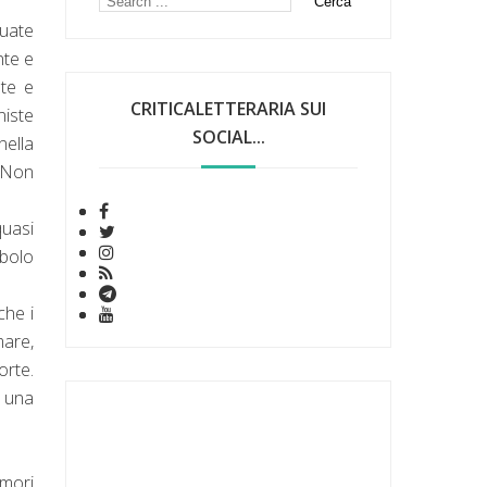
tuate
nte e
ate e
CRITICALETTERARIA SUI
niste
SOCIAL...
nella
. Non
quasi
mbolo
che i
mare,
orte.
n una
amori