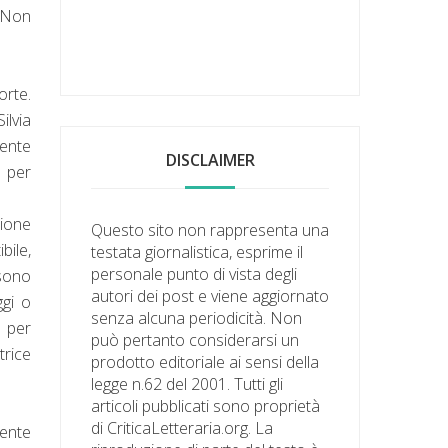
. Non
orte.
ilvia
mente
DISCLAIMER
e per
zione
Questo sito non rappresenta una
bile,
testata giornalistica, esprime il
personale punto di vista degli
 sono
autori dei post e viene aggiornato
ggi o
senza alcuna periodicità. Non
 per
può pertanto considerarsi un
trice
prodotto editoriale ai sensi della
legge n.62 del 2001. Tutti gli
articoli pubblicati sono proprietà
di CriticaLetteraria.org. La
mente