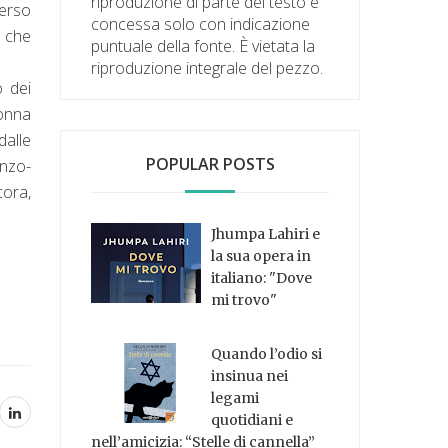
riproduzione di parte del testo è
verso
concessa solo con indicazione
a che
puntuale della fonte. È vietata la
riproduzione integrale del pezzo.
o dei
donna
dalle
POPULAR POSTS
anzo-
cora,
Jhumpa Lahiri e
la sua opera in
italiano: "Dove
mi trovo"
Quando l’odio si
insinua nei
legami
quotidiani e
nell’amicizia: “Stelle di cannella”