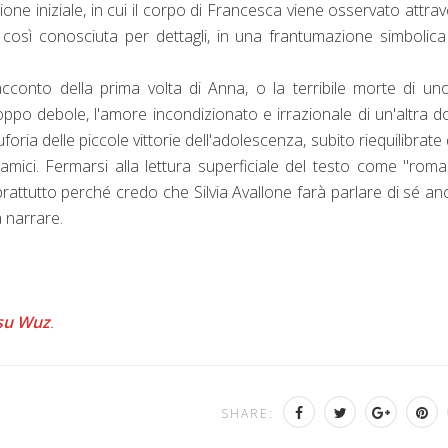
zione iniziale, in cui il corpo di Francesca viene osservato attra
e così conosciuta per dettagli, in una frantumazione simbolic
racconto della prima volta di Anna, o la terribile morte di un
oppo debole, l'amore incondizionato e irrazionale di un'altra 
oria delle piccole vittorie dell'adolescenza, subito riequilibrate 
i amici. Fermarsi alla lettura superficiale del testo come "rom
ttutto perché credo che Silvia Avallone farà parlare di sé an
 narrare.
 su Wuz
.
SHARE: