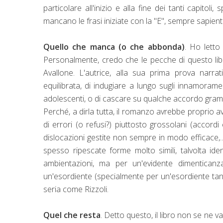
particolare all'inizio e alla fine dei tanti capito
mancano le frasi iniziate con la "E", sempre sapie
Quello che manca (o che abbonda)
. Ho letto
Personalmente, credo che le pecche di questo libro
Avallone. L'autrice, alla sua prima prova narrat
equilibrata, di indugiare a lungo sugli innamora
adolescenti, o di cascare su qualche accordo gramm
Perché, a dirla tutta, il romanzo avrebbe proprio a
di errori (o refusi?) piuttosto grossolani (accordi
dislocazioni gestite non sempre in modo efficace,.
spesso ripescate forme molto simili, talvolta id
ambientazioni, ma per un'evidente dimenticanz
un'esordiente (specialmente per un'esordiente ta
seria come Rizzoli.
Quel che resta
. Detto questo, il libro non se ne 