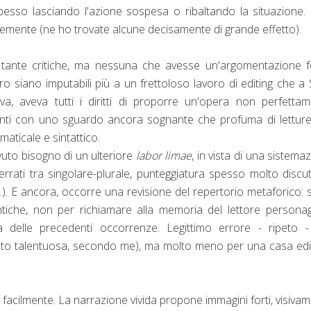
li, spesso lasciando l'azione sospesa o ribaltando la situazione
ntemente (ne ho trovate alcune decisamente di grande effetto).
 tante critiche, ma nessuna che avesse un'argomentazione f
 siano imputabili più a un frettoloso lavoro di editing che a S
iva, aveva tutti i diritti di proporre un'opera non perfetta
menti con uno sguardo ancora sognante che profuma di lettur
aticale e sintattico.
vuto bisogno di un ulteriore
labor limae
, in vista di una sistema
 errati tra singolare-plurale, punteggiatura spesso molto discuti
..). E ancora, occorre una revisione del repertorio metaforico:
entiche, non per richiamare alla memoria del lettore persona
a delle precedenti occorrenze. Legittimo errore - ripeto -
nto talentuosa, secondo me), ma molto meno per una casa edi
va facilmente. La narrazione vivida propone immagini forti, visiva