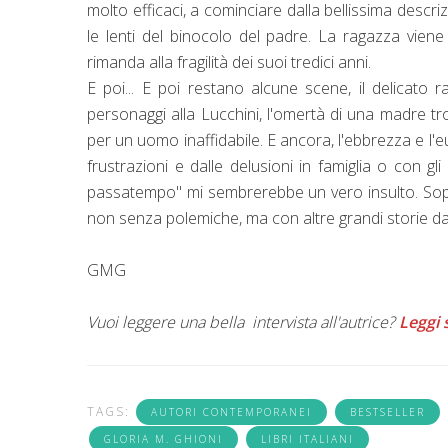
molto efficaci, a cominciare dalla bellissima descri
le lenti del binocolo del padre. La ragazza vien
rimanda alla fragilità dei suoi tredici anni.
E poi... E poi restano alcune scene, il delicato 
personaggi alla Lucchini, l'omertà di una madre tr
per un uomo inaffidabile. E ancora, l'ebbrezza e l'euf
frustrazioni e dalle delusioni in famiglia o con gl
passatempo" mi sembrerebbe un vero insulto. Sopra
non senza polemiche, ma con altre grandi storie da
GMG
Vuoi leggere una bella intervista all'autrice?
Leggi
TAGS:
AUTORI CONTEMPORANEI
BESTSELLER
GLORIA M. GHIONI
LIBRI ITALIANI