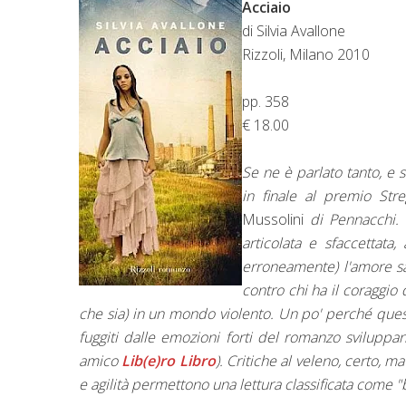
Acciaio
di Silvia Avallone
Rizzoli, Milano 2010
pp. 358
€ 18.00
Se ne è parlato tanto, e
in finale al premio Str
Mussolini
di Pennacchi. U
articolata e sfaccettata
erroneamente) l'amore sa
contro chi ha il coraggio
che sia) in un mondo violento. Un po' perché quest
fuggiti dalle emozioni forti del romanzo sviluppan
amico
Lib(e)ro Libro
). Critiche al veleno, certo, 
e agilità permettono una lettura classificata come "