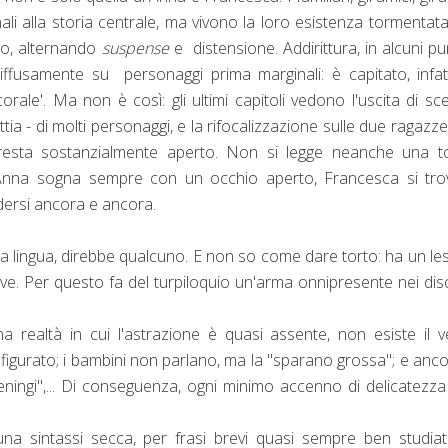
li alla storia centrale, ma vivono la loro esistenza tormentata
ano, alternando
suspense
e distensione. Addirittura, in alcuni pun
iffusamente su personaggi prima marginali: è capitato, infatt
ale'. Ma non è così: gli ultimi capitoli vedono l'uscita di sc
ia - di molti personaggi, e la rifocalizzazione sulle due ragazze
esta sostanzialmente aperto. Non si legge neanche una to
e Anna sogna sempre con un occhio aperto, Francesca si tro
udersi ancora e ancora.
lla lingua, direbbe qualcuno. E non so come dare torto: ha un le
ive. Per questo fa del turpiloquio un'arma onnipresente nei dis
na realtà in cui l'astrazione è quasi assente, non esiste il 
figurato; i bambini non parlano, ma la "sparano grossa"; e anco
ningi",... Di conseguenza, ogni minimo accenno di delicatezza
a sintassi secca, per frasi brevi quasi sempre ben studiat