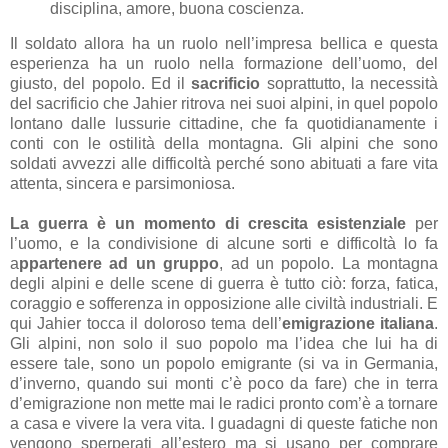
disciplina, amore, buona coscienza.
Il soldato allora ha un ruolo nell’impresa bellica e questa
esperienza ha un ruolo nella formazione dell’uomo, del
giusto, del popolo. Ed il
sacrificio
soprattutto, la necessità
del sacrificio che Jahier ritrova nei suoi alpini, in quel popolo
lontano dalle lussurie cittadine, che fa quotidianamente i
conti con le ostilità della montagna. Gli alpini che sono
soldati avvezzi alle difficoltà perché sono abituati a fare vita
attenta, sincera e parsimoniosa.
La guerra è un momento di crescita esistenziale
per
l’uomo, e la condivisione di alcune sorti e difficoltà lo fa
a
ppartenere ad un gruppo
, ad un popolo. La montagna
degli alpini e delle scene di guerra è tutto ciò: forza, fatica,
coraggio e sofferenza in opposizione alle civiltà industriali. E
qui Jahier tocca il doloroso tema dell’
emigrazione italiana
.
Gli alpini, non solo il suo popolo ma l’idea che lui ha di
essere tale, sono un popolo emigrante (si va in Germania,
d’inverno, quando sui monti c’è poco da fare) che in terra
d’emigrazione non mette mai le radici pronto com’è a tornare
a casa e vivere la vera vita. I guadagni di queste fatiche non
vengono sperperati all’estero ma si usano per comprare