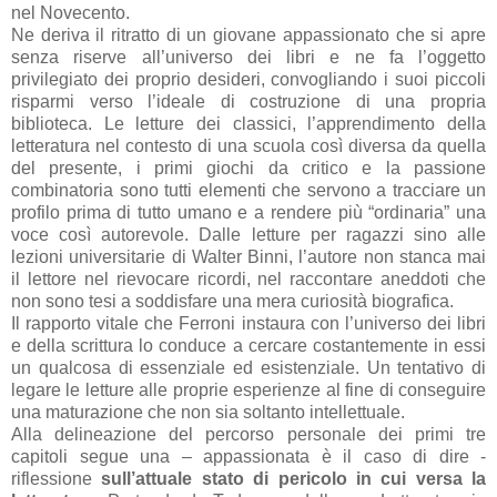
nel Novecento.
Ne deriva il ritratto di un giovane appassionato che si apre
senza riserve all’universo dei libri e ne fa l’oggetto
privilegiato dei proprio desideri, convogliando i suoi piccoli
risparmi verso l’ideale di costruzione di una propria
biblioteca. Le letture dei classici, l’apprendimento della
letteratura nel contesto di una scuola così diversa da quella
del presente, i primi giochi da critico e la passione
combinatoria sono tutti elementi che servono a tracciare un
profilo prima di tutto umano e a rendere più “ordinaria” una
voce così autorevole. Dalle letture per ragazzi sino alle
lezioni universitarie di Walter Binni, l’autore non stanca mai
il lettore nel rievocare ricordi, nel raccontare aneddoti che
non sono tesi a soddisfare una mera curiosità biografica.
Il rapporto vitale che Ferroni instaura con l’universo dei libri
e della scrittura lo conduce a cercare costantemente in essi
un qualcosa di essenziale ed esistenziale. Un tentativo di
legare le letture alle proprie esperienze al fine di conseguire
una maturazione che non sia soltanto intellettuale.
Alla delineazione del percorso personale dei primi tre
capitoli segue una – appassionata è il caso di dire -
riflessione
sull’attuale stato di pericolo in cui versa la