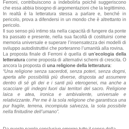
Ferroni, contribuiscono a indebolirla poiché suggeriscono
che essa abbia bisogno di argomentazioni che la legittimino.
In realtà è la letteratura stessa a parlare e, benché in
pericolo, prova a difendersi in un mondo che è altrettanto in
pericolo.
Il suo senso più intimo sta nella capacità di fungere da ponte
tra passato e presente, nella sua facoltà di costituirsi come
memoria universale e superare l’insensatezza dei modelli di
sviluppo autodistruttivi che porteranno l’umanità alla rovina.
La proposta finale di Ferroni è quella di
un’ecologia della
letteratura
come proposta di alternativi schemi di crescita. O
ancora la proposta di
una religione della letteratura
:
“Una religione senza sacerdoti, senza poteri, senza dogmi,
aperta alle possibilità più diverse, disposta ad assumere
dentro di sé gli dei e i santi più eterogenei, ma anche a
scacciare gli indegni fuori dai territori del sacro. Religione
laica e atea, ironica e ambivalente, universale e
relativizzante. Per me è la sola religione che garantisca una
pur fragile, terrena, incompiuta salvezza, la sola possibile
nella finitudine dell’umano”.
Da queste parole conclusive emerge tutto il senso della