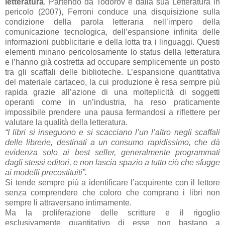
letteratura
. Partendo da Todorov e dalla sua Letteratura in
pericolo (2007), Ferroni conduce una disquisizione sulla
condizione della parola letteraria nell’impero della
comunicazione tecnologica, dell’espansione infinita delle
informazioni pubblicitarie e della lotta tra i linguaggi. Questi
elementi minano pericolosamente lo status della letteratura
e l’hanno già costretta ad occupare semplicemente un posto
tra gli scaffali delle biblioteche. L’espansione quantitativa
del materiale cartaceo, la cui produzione è resa sempre più
rapida grazie all’azione di una molteplicità di soggetti
operanti come in un’industria, ha reso praticamente
impossibile prendere una pausa fermandosi a riflettere per
valutare la qualità della letteratura.
“I libri si inseguono e si scacciano l’un l’altro negli scaffali
delle librerie, destinati a un consumo rapidissimo, che dà
evidenza solo ai best seller, generalmente programmati
dagli stessi editori, e non lascia spazio a tutto ciò che sfugge
ai modelli precostituiti”.
Si tende sempre più a identificare l’acquirente con il lettore
senza comprendere che coloro che comprano i libri non
sempre li attraversano intimamente.
Ma la proliferazione delle scritture e il rigoglio
esclusivamente quantitativo di esse non bastano a