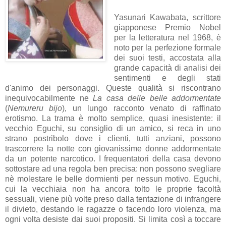
Yasunari Kawabata, scrittore
giapponese Premio Nobel
per la letteratura nel 1968, è
noto per la perfezione formale
dei suoi testi, accostata alla
grande capacità di analisi dei
sentimenti e degli stati
d'animo dei personaggi. Queste qualità si riscontrano
inequivocabilmente ne
La casa delle belle addormentate
(
Nemureru bijo
), un lungo racconto venato di raffinato
erotismo. La trama è molto semplice, quasi inesistente: il
vecchio Eguchi, su consiglio di un amico, si reca in uno
strano postribolo dove i clienti, tutti anziani, possono
trascorrere la notte con giovanissime donne addormentate
da un potente narcotico. I frequentatori della casa devono
sottostare ad una regola ben precisa: non possono svegliare
nè molestare le belle dormienti per nessun motivo. Eguchi,
cui la vecchiaia non ha ancora tolto le proprie facoltà
sessuali, viene più volte preso dalla tentazione di infrangere
il divieto, destando le ragazze o facendo loro violenza, ma
ogni volta desiste dai suoi propositi. Si limita così a toccare