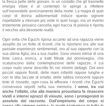
la fresca pelle delle giovani, in un contatto che gli trasmette
energia vitale e al contempo lo spinge a riflettere
sull'inesorabile avvicinamento della morte. La magia di quei
corpi di donna addormentati induce questo signore
rispettabile a ritornare più volte in quel luogo, ma un evento
tristemente prosaico cancella ogni traccia di poesia e riporta
il vecchio alla desolante realtà.
Ogni volta che Eguchi riposa accanto ad una ragazza viene
assalito da un fiotto di ricordi, che lo riportano ora alle sue
passate esperienze sentimentali, ora al suo rapporto con la
sua ultima figlia, ora a sua madre. Sono visioni intrise di una
forte carica onirica, a tratti filtrate dal dormiveglia, che
scaturiscono dalla contemplazione delle ragazze, il cui
corpo nudo viene descritto fin nei minimi dettagli. Dei seni
piccoli oppure floridi, delle mani infantili oppure lunghe e
con le dita laccate di smalto, delle labbra innocenti oppure
tinte di rossetto, ogni cosa fa affiorare i ricordi che Eguchi
conservava sepolti nella sua memoria.
I sensi, tra cui
anche l'olfatto, che alla maniera proustiana fa rinascere
vividi e intensi sprazzi di vissuto, sono i protagonisti in
assoluto del racconto. Dall'empirismo del corpo si
passa alla visione onirica, la quale scaturisce in tutta la