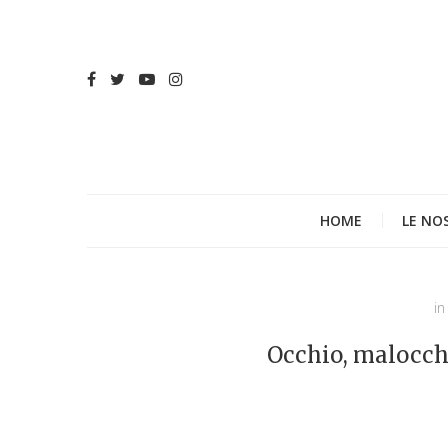
HOME
LE NO
in
Occhio, malocchi