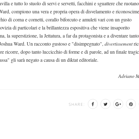
avilla e tutto lo stuolo di servi e servetti, facchini e sguattere che ruotano
Ward, compiono una vera e propria opera di disvelamento e riconoscim
chio di corna e cornetti, corallo biforcuto e amuleti vari con un gusto
vizia di particolari e la brillantezza espositiva che viene insaporito
a, la superstizione, la Jettatura, a far da protagonista e a diventare tanto
 Joshua Ward. Un racconto gustoso e "disimpegnato",
divertissement
ric
utore ricorre, dopo tanto luccicchio di forme e di parole, ad un finale tragi
sa" gli sarà negato a causa di un diktat editoriale.
Adriano 
SHARE: