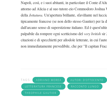
Napoli, così, e i suoi abitanti, in particolare il Conte d'Alt
attorno ad Alicia e al suo tutore-zio Commodoro Joshua 
della
Jettatura.
Un'apertura brillante, sfavillante nel lucci
tipicamente francese (se non dello stesso Gautier) per la do
dall'arcano senso di superstizione italiano. Ed è quest'ultim
palpabile da rompere ogni scetticismo del
very british
sir
citazioni e di specchietti per allodole letterate, in cui l'a
non immediatamente prevedibile, che per "Il capitan Fracas
TAGS:
ADRIANO MOREA
AUTORI D'OTTOCENTO
LETTERATURA FRANCESE
RACCONTO LUNGO
THEOPHILE GAUTIER