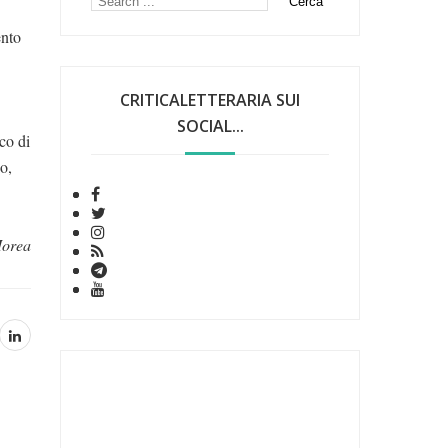
ento
CRITICALETTERARIA SUI
SOCIAL...
co di
co,
Morea