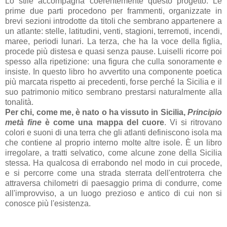
Lo stile accompagna coerentemente questo progetto. Le
prime due parti procedono per frammenti, organizzate in
brevi sezioni introdotte da titoli che sembrano appartenere a
un atlante: stelle, latitudini, venti, stagioni, terremoti, incendi,
maree, periodi lunari. La terza, che ha la voce della figlia,
procede più distesa e quasi senza pause. Luiselli ricorre poi
spesso alla ripetizione: una figura che culla sonoramente e
insiste. In questo libro ho avvertito una componente poetica
più marcata rispetto ai precedenti, forse perché la Sicilia e il
suo patrimonio mitico sembrano prestarsi naturalmente alla
tonalità.
Per chi, come me, è nato o ha vissuto in Sicilia,
Principio
metà fine
è come una mappa del cuore
. Vi si ritrovano
colori e suoni di una terra che gli atlanti definiscono isola ma
che contiene al proprio interno molte altre isole. È un libro
irregolare, a tratti selvatico, come alcune zone della Sicilia
stessa. Ha qualcosa di errabondo nel modo in cui procede,
e si percorre come una strada sterrata dell'entroterra che
attraversa chilometri di paesaggio prima di condurre, come
all'improvviso, a un luogo prezioso e antico di cui non si
conosce più l'esistenza.