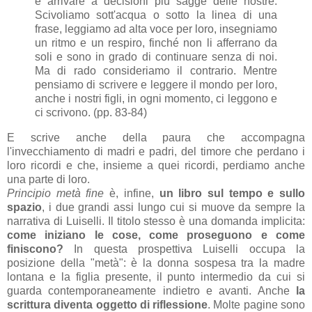
e arrivare a decisioni più sagge delle nostre.
Scivoliamo sott'acqua o sotto la linea di una
frase, leggiamo ad alta voce per loro, insegniamo
un ritmo e un respiro, finché non li afferrano da
soli e sono in grado di continuare senza di noi.
Ma di rado consideriamo il contrario. Mentre
pensiamo di scrivere e leggere il mondo per loro,
anche i nostri figli, in ogni momento, ci leggono e
ci scrivono. (pp. 83-84)
E scrive anche della paura che accompagna
l'invecchiamento di madri e padri, del timore che perdano i
loro ricordi e che, insieme a quei ricordi, perdiamo anche
una parte di loro.
Principio metà fine
è, infine,
un libro sul tempo e sullo
spazio
, i due grandi assi lungo cui si muove da sempre la
narrativa di Luiselli. Il titolo stesso è una domanda implicita:
come iniziano le cose, come proseguono e come
finiscono?
In questa prospettiva Luiselli occupa la
posizione della "metà": è la donna sospesa tra la madre
lontana e la figlia presente, il punto intermedio da cui si
guarda contemporaneamente indietro e avanti. Anche
la
scrittura diventa oggetto di riflessione
. Molte pagine sono