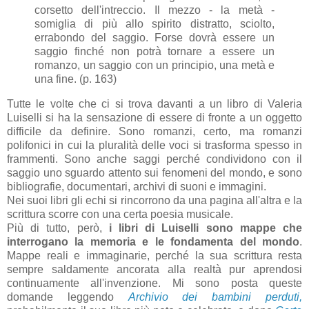
corsetto dell'intreccio. Il mezzo - la metà -
somiglia di più allo spirito distratto, sciolto,
errabondo del saggio. Forse dovrà essere un
saggio finché non potrà tornare a essere un
romanzo, un saggio con un principio, una metà e
una fine. (p. 163)
Tutte le volte che ci si trova davanti a un libro di Valeria
Luiselli si ha la sensazione di essere di fronte a un oggetto
difficile da definire. Sono romanzi, certo, ma romanzi
polifonici in cui la pluralità delle voci si trasforma spesso in
frammenti. Sono anche saggi perché condividono con il
saggio uno sguardo attento sui fenomeni del mondo, e sono
bibliografie, documentari, archivi di suoni e immagini.
Nei suoi libri gli echi si rincorrono da una pagina all'altra e la
scrittura scorre con una certa poesia musicale.
Più di tutto, però,
i libri di Luiselli sono mappe che
interrogano la memoria e le fondamenta del mondo
.
Mappe reali e immaginarie, perché la sua scrittura resta
sempre saldamente ancorata alla realtà pur aprendosi
continuamente all'invenzione. Mi sono posta queste
domande leggendo
Archivio dei bambini perduti,