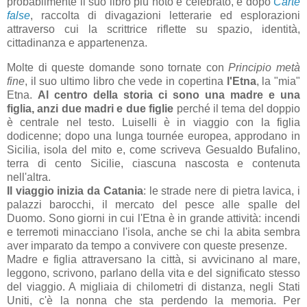
probabilmente il suo libro più noto e celebrato, e dopo
Carte
false
, raccolta di divagazioni letterarie ed esplorazioni
attraverso cui la scrittrice riflette su spazio, identità,
cittadinanza e appartenenza.
Molte di queste domande sono tornate con
Principio metà
fine
, il suo ultimo libro che vede in copertina
l'Etna
, la "mia"
Etna.
Al centro della storia ci sono una madre e una
figlia, anzi due madri e due figlie
perché il tema del doppio
è centrale nel testo. Luiselli è in viaggio con la figlia
dodicenne; dopo una lunga tournée europea, approdano in
Sicilia, isola del mito e, come scriveva Gesualdo Bufalino,
terra di cento Sicilie, ciascuna nascosta e contenuta
nell'altra.
Il viaggio inizia da Catania
: le strade nere di pietra lavica, i
palazzi barocchi, il mercato del pesce alle spalle del
Duomo. Sono giorni in cui l'Etna è in grande attività: incendi
e terremoti minacciano l'isola, anche se chi la abita sembra
aver imparato da tempo a convivere con queste presenze.
Madre e figlia attraversano la città, si avvicinano al mare,
leggono, scrivono, parlano della vita e del significato stesso
del viaggio. A migliaia di chilometri di distanza, negli Stati
Uniti, c'è la nonna che sta perdendo la memoria. Per