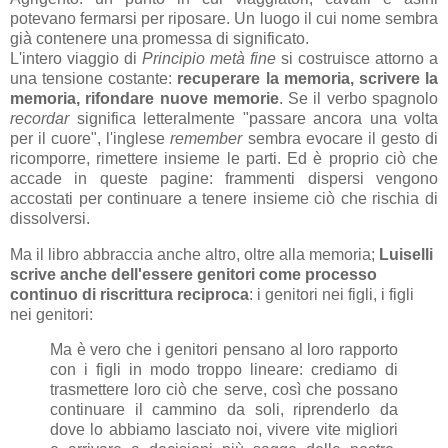
potevano fermarsi per riposare. Un luogo il cui nome sembra
già contenere una promessa di significato.
L'intero viaggio di
Principio metà fine
si costruisce attorno a
una tensione costante:
recuperare la memoria, scrivere la
memoria, rifondare nuove memorie
. Se il verbo spagnolo
recordar
significa letteralmente "passare ancora una volta
per il cuore", l'inglese
remember
sembra evocare il gesto di
ricomporre, rimettere insieme le parti. Ed è proprio ciò che
accade in queste pagine: frammenti dispersi vengono
accostati per continuare a tenere insieme ciò che rischia di
dissolversi.
Ma il libro abbraccia anche altro, oltre alla memoria;
Luiselli
scrive anche dell'essere genitori come processo
continuo di riscrittura reciproca
: i genitori nei figli, i figli
nei genitori:
Ma è vero che i genitori pensano al loro rapporto
con i figli in modo troppo lineare: crediamo di
trasmettere loro ciò che serve, così che possano
continuare il cammino da soli, riprenderlo da
dove lo abbiamo lasciato noi, vivere vite migliori