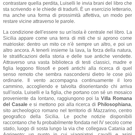
contrastare quella perdita, Luiselli le invia brani del libro che
sta scrivendo e le chiede di tradurli. È un esercizio letterario,
ma anche una forma di prossimità affettiva, un modo per
restare vicine attraverso le parole.
La condizione dell'essere su un'isola è centrale nel libro. La
Sicilia appare come una terra di miti che si aprono come
matrioske: dentro un mito ce n'è sempre un altro, e poi un
altro ancora. A tenerli insieme la lava, la forza della natura,
le stratificazioni della storia e delle sue antiche vendette.
Attraverso una vasta biblioteca di testi classici, madre e
figlia leggono filosofi e poeti antichi alla ricerca di quel
senso remoto che sembra nascondersi dietro le cose più
ordinarie. Il vento accompagna continuamente il loro
cammino, accogliendo e talvolta disorientando chi arriva
sull'isola. Luiselli e la figlia, che portano con sé un mosaico
proveniente da lontano, raggiungono poi la
Villa Romana
del Casale
e si mettono poi alla ricerca di
Philosophiana
,
sito archeologico romano nel territorio di Mazzarino, centro
geografico della Sicilia. Le poche notizie disponibili
raccontano che fu probabilmente fondata nel IV secolo come
statio
, luogo di sosta lungo la via che collegava Catania ad
Agrigento: un punto in cui viaggiatori, cavalli e asini