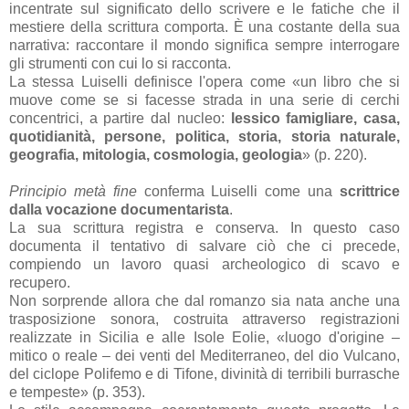
incentrate sul significato dello scrivere e le fatiche che il
mestiere della scrittura comporta. È una costante della sua
narrativa: raccontare il mondo significa sempre interrogare
gli strumenti con cui lo si racconta.
La stessa Luiselli definisce l'opera come «un libro che si
muove come se si facesse strada in una serie di cerchi
concentrici, a partire dal nucleo:
lessico famigliare, casa,
quotidianità, persone, politica, storia, storia naturale,
geografia, mitologia, cosmologia, geologia
» (p. 220).
Principio metà fine
conferma Luiselli come una
scrittrice
dalla vocazione documentarista
.
La sua scrittura registra e conserva. In questo caso
documenta il tentativo di salvare ciò che ci precede,
compiendo un lavoro quasi archeologico di scavo e
recupero.
Non sorprende allora che dal romanzo sia nata anche una
trasposizione sonora, costruita attraverso registrazioni
realizzate in Sicilia e alle Isole Eolie, «luogo d'origine –
mitico o reale – dei venti del Mediterraneo, del dio Vulcano,
del ciclope Polifemo e di Tifone, divinità di terribili burrasche
e tempeste» (p. 353).