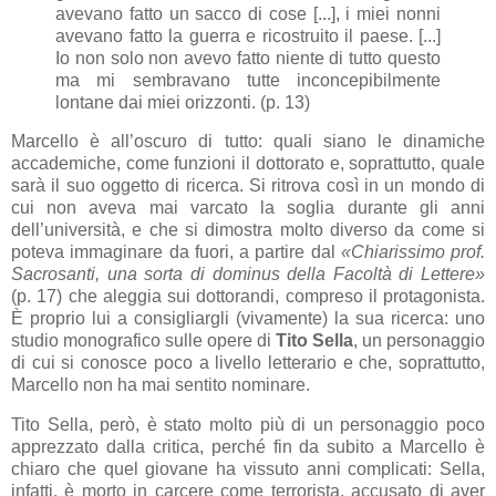
avevano fatto un sacco di cose [...], i miei nonni
avevano fatto la guerra e ricostruito il paese. [...]
Io non solo non avevo fatto niente di tutto questo
ma mi sembravano tutte inconcepibilmente
lontane dai miei orizzonti. (p. 13)
Marcello è all’oscuro di tutto: quali siano le dinamiche
accademiche, come funzioni il dottorato e, soprattutto, quale
sarà il suo oggetto di ricerca. Si ritrova così in un mondo di
cui non aveva mai varcato la soglia durante gli anni
dell’università, e che si dimostra molto diverso da come si
poteva immaginare da fuori, a partire dal
«Chiarissimo prof.
Sacrosanti, una sorta di dominus della Facoltà di Lettere»
(p. 17) che aleggia sui dottorandi, compreso il protagonista.
È proprio lui a consigliargli (vivamente) la sua ricerca: uno
studio monografico sulle opere di
Tito Sella
, un personaggio
di cui si conosce poco a livello letterario e che, soprattutto,
Marcello non ha mai sentito nominare.
Tito Sella, però, è stato molto più di un personaggio poco
apprezzato dalla critica, perché fin da subito a Marcello è
chiaro che quel giovane ha vissuto anni complicati: Sella,
infatti, è morto in carcere come terrorista, accusato di aver