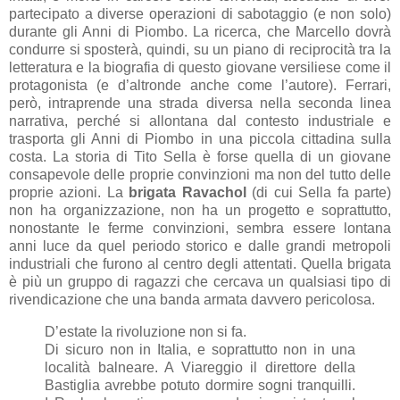
partecipato a diverse operazioni di sabotaggio (e non solo)
durante gli Anni di Piombo. La ricerca, che Marcello dovrà
condurre si sposterà, quindi, su un piano di reciprocità tra la
letteratura e la biografia di questo giovane versiliese come il
protagonista (e d’altronde anche come l’autore). Ferrari,
però, intraprende una strada diversa nella seconda linea
narrativa, perché si allontana dal contesto industriale e
trasporta gli Anni di Piombo in una piccola cittadina sulla
costa. La storia di Tito Sella è forse quella di un giovane
consapevole delle proprie convinzioni ma non del tutto delle
proprie azioni. La
brigata Ravachol
(di cui Sella fa parte)
non ha organizzazione, non ha un progetto e soprattutto,
nonostante le ferme convinzioni, sembra essere lontana
anni luce da quel periodo storico e dalle grandi metropoli
industriali che furono al centro degli attentati. Quella brigata
è più un gruppo di ragazzi che cercava un qualsiasi tipo di
rivendicazione che una banda armata davvero pericolosa.
D’estate la rivoluzione non si fa.
Di sicuro non in Italia, e soprattutto non in una
località balneare. A Viareggio il direttore della
Bastiglia avrebbe potuto dormire sogni tranquilli.