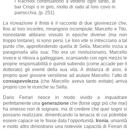
I Rachvol continuarono a vedersi ogni tanto, al
bar Crispi o in giro, molto di rado al loro covo in
parrocchia. (p. 251)
La ricreazione è finita
è il racconto di due giovinezze che,
fino al loro incontro, rimangono incompiute; Marcello e Tito,
nonostante abbiano vissuto in epoche diverse (ma non
troppo lontane), si sono persi. Le loro vite si intrecciano a tal
punto che, approfondendo quella di Sella, Marcello inizia a
paragonarla alla sua: Tito era un rivoluzionario, Marcello
invece si ritrova a galleggiare, scansando con ogni mezzo le
proprie responsabilità e quindi subendo (come accade per il
dottorato) gli eventi della sua vita. A distanza di anni, è
proprio quel giovane versiliese ad aiutare Marcello: l’atto di
consapevolezza
(che Marcello aveva tanto evitato) arriva
proprio con le ricerche su Sella.
Dario Ferrari riesce in modo vivido a inquadrare
perfettamente una
generazione
che (forse oggi più che mai)
ha smesso non di sognare, ma di credere che quei sogni si
possano realizzare,
dimenticando la tenacia di cui potrebbe
essere capace se le fosse data l’opportunità.
Ironia
, umanità
e molto altro dimostrano una notevole capacità di Ferrari di