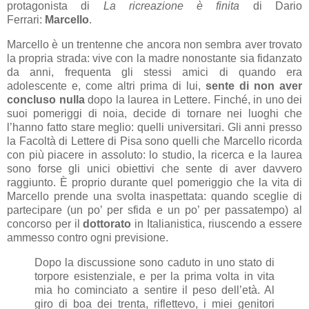
protagonista di
La ricreazione è finita
di Dario
Ferrari:
Marcello
.
Marcello è un trentenne che ancora non sembra aver trovato
la propria strada: vive con la madre nonostante sia fidanzato
da anni, frequenta gli stessi amici di quando era
adolescente e, come altri prima di lui,
sente di non aver
concluso nulla
dopo la laurea in Lettere. Finché, in uno dei
suoi pomeriggi di noia, decide di tornare nei luoghi che
l’hanno fatto stare meglio: quelli universitari. Gli anni presso
la Facoltà di Lettere di Pisa sono quelli che Marcello ricorda
con più piacere in assoluto: lo studio, la ricerca e la laurea
sono forse gli unici obiettivi che sente di aver davvero
raggiunto. È proprio durante quel pomeriggio che la vita di
Marcello prende una svolta inaspettata: quando sceglie di
partecipare (un po’ per sfida e un po’ per passatempo) al
concorso per il
dottorato
in Italianistica, riuscendo a essere
ammesso contro ogni previsione.
Dopo la discussione sono caduto in uno stato di
torpore esistenziale, e per la prima volta in vita
mia ho cominciato a sentire il peso dell’età. Al
giro di boa dei trenta, riflettevo, i miei genitori