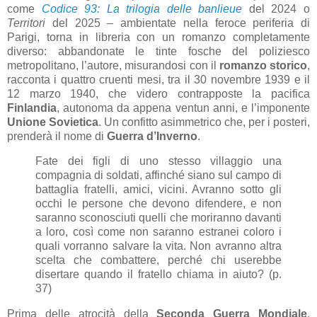
come
Codice 93: La trilogia delle banlieue
del 2024 o
Territori
del 2025 – ambientate nella feroce periferia di
Parigi, torna in libreria con un romanzo completamente
diverso: abbandonate le tinte fosche del poliziesco
metropolitano, l’autore, misurandosi con il
romanzo storico
,
racconta i quattro cruenti mesi, tra il 30 novembre 1939 e il
12 marzo 1940, che videro contrapposte la pacifica
Finlandia
, autonoma da appena ventun anni, e l’imponente
Unione Sovietica
. Un confitto asimmetrico che, per i posteri,
prenderà il nome di
Guerra d’Inverno
.
Fate dei figli di uno stesso villaggio una
compagnia di soldati, affinché siano sul campo di
battaglia fratelli, amici, vicini. Avranno sotto gli
occhi le persone che devono difendere, e non
saranno sconosciuti quelli che moriranno davanti
a loro, così come non saranno estranei coloro i
quali vorranno salvare la vita. Non avranno altra
scelta che combattere, perché chi userebbe
disertare quando il fratello chiama in aiuto? (p.
37)
Prima delle atrocità della
Seconda Guerra Mondiale
,