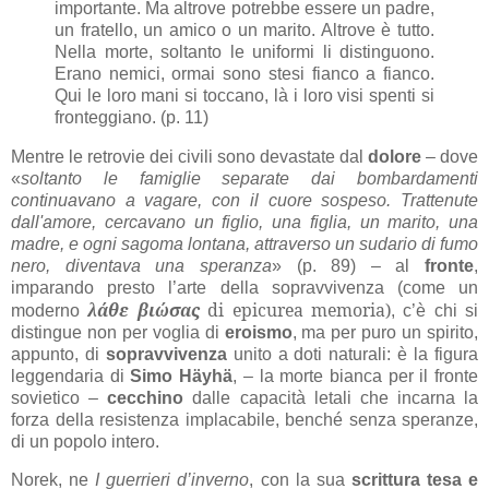
importante. Ma altrove potrebbe essere un padre,
un fratello, un amico o un marito. Altrove è tutto.
Nella morte, soltanto le uniformi li distinguono.
Erano nemici, ormai sono stesi fianco a fianco.
Qui le loro mani si toccano, là i loro visi spenti si
fronteggiano. (p. 11)
Mentre le retrovie dei civili sono devastate dal
dolore
– dove
«
soltanto le famiglie separate dai bombardamenti
continuavano a vagare, con il cuore sospeso. Trattenute
dall'amore, cercavano un figlio, una figlia, un marito, una
madre, e ogni sagoma lontana, attraverso un sudario di fumo
nero, diventava una speranza
» (p. 89) – al
fronte
,
imparando presto l’arte della sopravvivenza (come un
λάθε βιώσας
di epicurea memoria)
moderno
, c’è chi si
distingue non per voglia di
eroismo
, ma per puro un spirito,
appunto, di
sopravvivenza
unito a doti naturali: è la figura
leggendaria di
Simo Häyhä
, – la morte bianca per il fronte
sovietico –
cecchino
dalle capacità letali che incarna la
forza della resistenza implacabile, benché senza speranze,
di un popolo intero.
Norek, ne
I guerrieri d’inverno
, con la sua
scrittura tesa e