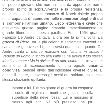
un popolo giovane che non ha nulla da opporre se non il
proprio spirito di sopravvivenza e la propria resistenza,
dall’altro – la forza del romanzo di Norek risiede proprio
nella
capacità di scendere nelle numerose pieghe di cui
si compone l’animo umano
. L'
eco letteraria e civile
che
attraversa queste pagine rimanda immediatamente al
grande filone della poesia pacifista. Era il 1964 quando
Fabrizio De André cantava, allora per la prima volta,
La
guerra di Piero
, tra le più celebri e acclamate canzoni del
cantautore genovese. Lì, nella sesta quartina – quando De
André canta
E mentre marciavi con l'anima in spalle /
Vedesti un uomo in fondo alla valle / Che aveva il tuo stesso
identico umore / Ma la divisa di un altro colore
– si trova quel
sentimento di riconoscimento di una eguale
umanità
condivisa
, benché divisi dall’indossare diverse divise. E
anche il lettore, attraverso gli occhi del soldato, ha questa
stessa straziante
epifania
:
Intorno a lui, l'ultimo giorno di guerra ha cosparso
il suolo di migliaia di morti che giacciono sulla
superficie della neve rossa. Lui è nessuno in
mezzo agli altri. Né più prezioso, né più