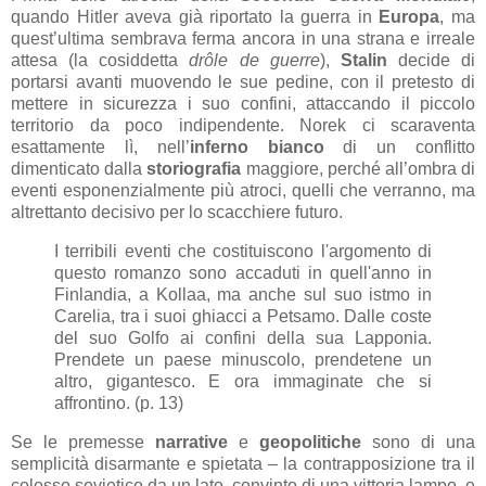
quando Hitler aveva già riportato la guerra in
Europa
, ma
quest’ultima sembrava ferma ancora in una strana e irreale
attesa (la cosiddetta
drôle de guerre
),
Stalin
decide di
portarsi avanti muovendo le sue pedine, con il pretesto di
mettere in sicurezza i suo confini, attaccando il piccolo
territorio da poco indipendente. Norek ci scaraventa
esattamente lì, nell’
inferno bianco
di un conflitto
dimenticato dalla
storiografia
maggiore, perché all’ombra di
eventi esponenzialmente più atroci, quelli che verranno, ma
altrettanto decisivo per lo scacchiere futuro.
I terribili eventi che costituiscono l'argomento di
questo romanzo sono accaduti in quell'anno in
Finlandia, a Kollaa, ma anche sul suo istmo in
Carelia, tra i suoi ghiacci a Petsamo. Dalle coste
del suo Golfo ai confini della sua Lapponia.
Prendete un paese minuscolo, prendetene un
altro, gigantesco. E ora immaginate che si
affrontino. (p. 13)
Se le premesse
narrative
e
geopolitiche
sono di una
semplicità disarmante e spietata – la contrapposizione tra il
colosso sovietico da un lato, convinto di una vittoria lampo, e