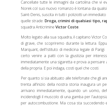
Cancellate tutte le immagini da cartolina che vi ev
Norek col suo nuovo romanzo è lontana da qualsias
Saint-Denis, suscita in tutti i poliziotti un immedi
quelle strade.
Droga, crimini di qualsiasi tipo, r
squadra Anticrimine
Victor Coste
.
Molto legato alla sua squadra, il capitano Victor 
di grave, che scopriremo durante la lettura. Epp
Marquant, dell'Istituto di medicina legale di Parig
certo venire a patti con la giustizia per inte
immediatamente una sigaretta e prova a pensare a u
della propria. E poi indaga, costi quel che costi.
Per quanto si sia abituato alle telefonate che gli a
trenta all'inizio della nostra storia inaugura un p
arrivano immediatamente, quando un uomo, defini
incidendogli il muscolo di una gamba per l'autop
per autocombustione. Ma cosa sta succedendo esa