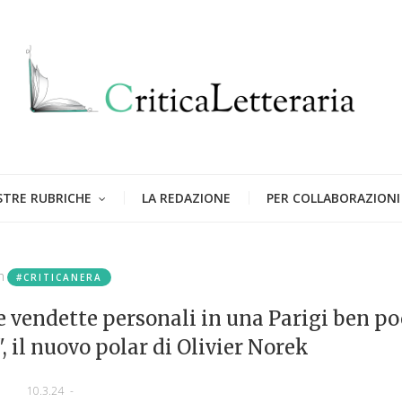
STRE RUBRICHE
LA REDAZIONE
PER COLLABORAZIONI
n
#CRITICANERA
i e vendette personali in una Parigi ben p
", il nuovo polar di Olivier Norek
10.3.24
-