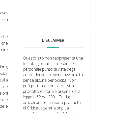
 aver
gazza
e che
DISCLAIMER
i che
arire
Questo sito non rappresenta una
testata giornalistica, esprime il
ibro,
personale punto di vista degli
polar
autori dei post e viene aggiornato
sulla
senza alcuna periodicità. Non
può pertanto considerarsi un
 fine
prodotto editoriale ai sensi della
sioni
legge n.62 del 2001. Tutti gli
o; le
articoli pubblicati sono proprietà
ade e
di CriticaLetteraria.org. La