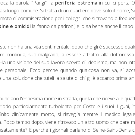
oca la parola "Parigi": la
periferia estrema
in cui ci porta Ol
i luogo comune. Si tratta di un quartiere dove solo il nome, S
ato moto di commiserazione per i colleghi che si trovano a freque
apine e omicidi
la fanno da padroni, e lo sa bene anche il capo 
Coste non ha una vita sentimentale, dopo che gli è successo qua
ure continua, suo malgrado, a essere attratto alla dottoress
i. Ha una visione del suo lavoro scevra di idealismo, ma non in
resse personale. Ecco perché quando qualcosa non va, si ac
na soluzione che tuteli la salute di chi gli è accanto prima a
nnunciano l'ennesima morte in strada, quella che riceve alle quat
eriodo particolarmente turbolento per Coste e i suoi. I guai, inf
to clinicamente morto, si risveglia mentre il medico legal
sia. Poco tempo dopo, viene ritrovato un altro uomo che pare 
ttamente? E perché i giornali parlano di Seine-Saint-Denis