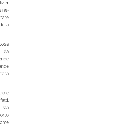
ivier
eine-
ntare
della
lcosa
a Léa
tende
cende
ncora
tro e
atti,
e sta
morto
 come