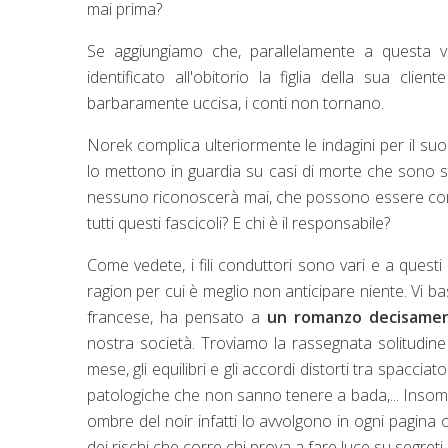
mai prima?
Se aggiungiamo che, parallelamente a questa vi
identificato all'obitorio la figlia della sua cl
barbaramente uccisa, i conti non tornano.
Norek complica ulteriormente le indagini per il suo
lo mettono in guardia su casi di morte che sono sta
nessuno riconoscerà mai, che possono essere com
tutti questi fascicoli? E chi è il responsabile?
Come vedete, i fili conduttori sono vari e a quest
ragion per cui è meglio non anticipare niente. Vi ba
francese, ha pensato a
un romanzo decisamen
nostra società. Troviamo la rassegnata solitudine d
mese, gli equilibri e gli accordi distorti tra spacciato
patologiche che non sanno tenere a bada,... Inso
ombre del noir infatti lo avvolgono in ogni pagin
dei rischi che corre chi prova a fare luce su segre