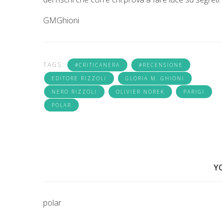
GMGhioni
TAGS:
#CRITICANERA
#RECENSIONE
EDITORE RIZZOLI
GLORIA M. GHIONI
NERO RIZZOLI
OLIVIER NOREK
PARIGI
POLAR
Y
polar