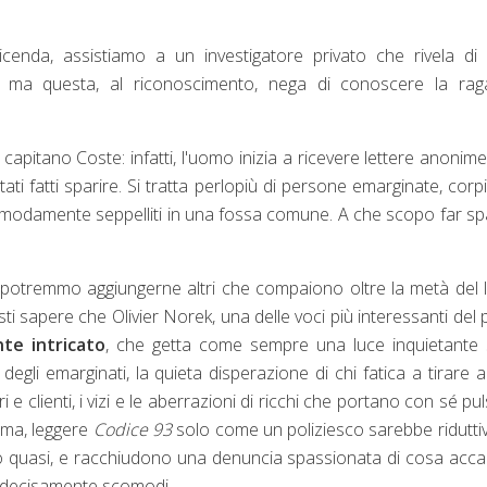
cenda, assistiamo a un investigatore privato che rivela di
iente ma questa, al riconoscimento, nega di conoscere la ra
 capitano Coste: infatti, l'uomo inizia a ricevere lettere anonim
ti fatti sparire. Si tratta perlopiù di persone emarginate, corp
odamente seppelliti in una fossa comune. A che scopo far sp
i potremmo aggiungerne altri che compaiono oltre la metà del l
sti sapere che Olivier Norek, una delle voci più interessanti del 
te intricato
, che getta come sempre una luce inquietante 
egli emarginati, la quieta disperazione di chi fatica a tirare a
ri e clienti, i vizi e le aberrazioni di ricchi che portano con sé pul
mma, leggere
Codice 93
solo come un poliziesco sarebbe riduttiv
a o quasi, e racchiudono una denuncia spassionata di cosa acc
ti decisamente scomodi.