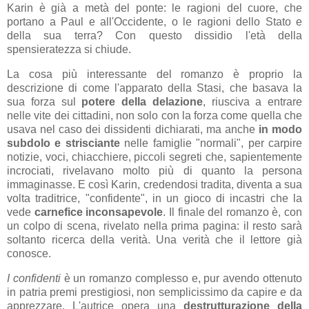
Karin è già a metà del ponte: le ragioni del cuore, che
portano a Paul e all'Occidente, o le ragioni dello Stato e
della sua terra? Con questo dissidio l'età della
spensieratezza si chiude.
La cosa più interessante del romanzo è proprio la
descrizione di come l'apparato della Stasi, che basava la
sua forza sul
potere della delazione
, riusciva a entrare
nelle vite dei cittadini, non solo con la forza come quella che
usava nel caso dei dissidenti dichiarati, ma anche
in modo
subdolo e strisciante
nelle famiglie "normali", per carpire
notizie, voci, chiacchiere, piccoli segreti che, sapientemente
incrociati, rivelavano molto più di quanto la persona
immaginasse. E così Karin, credendosi tradita, diventa a sua
volta traditrice, "confidente", in un gioco di incastri che la
vede
carnefice inconsapevole
. Il finale del romanzo è, con
un colpo di scena, rivelato nella prima pagina: il resto sarà
soltanto ricerca della verità. Una verità che il lettore già
conosce.
I confidenti
è un romanzo complesso e, pur avendo ottenuto
in patria premi prestigiosi, non semplicissimo da capire e da
apprezzare. L'autrice opera una
destrutturazione della