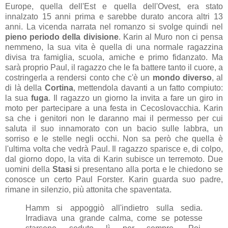
Europe, quella dell'Est e quella dell'Ovest, era stato
innalzato 15 anni prima e sarebbe durato ancora altri 13
anni. La vicenda narrata nel romanzo si svolge quindi nel
pieno periodo della divisione
. Karin al Muro non ci pensa
nemmeno, la sua vita è quella di una normale ragazzina
divisa tra famiglia, scuola, amiche e primo fidanzato. Ma
sarà proprio Paul, il ragazzo che le fa battere tanto il cuore, a
costringerla a rendersi conto che c'è un
mondo diverso
, al
di là della
Cortina
, mettendola davanti a un fatto compiuto:
la sua
fuga
. Il ragazzo un giorno la invita a fare un giro in
moto per partecipare a una festa in Cecoslovacchia. Karin
sa che i genitori non le daranno mai il permesso per cui
saluta il suo innamorato con un bacio sulle labbra, un
sorriso e le stelle negli occhi. Non sa però che quella è
l'ultima volta che vedrà Paul. Il ragazzo sparisce e, di colpo,
dal giorno dopo, la vita di Karin subisce un terremoto. Due
uomini della
Stasi
si presentano alla porta e le chiedono se
conosce un certo Paul Forster. Karin guarda suo padre,
rimane in silenzio, più attonita che spaventata.
Hamm si appoggiò all'indietro sulla sedia.
Irradiava una grande calma, come se potesse