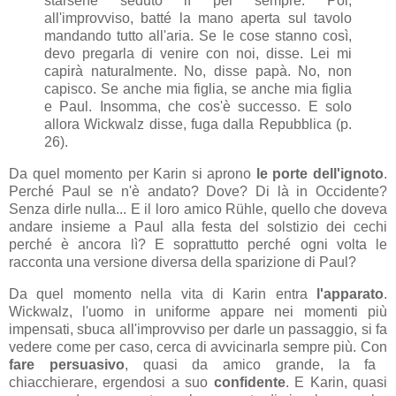
starsene seduto lì per sempre. Poi,
all'improvviso, batté la mano aperta sul tavolo
mandando tutto all'aria. Se le cose stanno così,
devo pregarla di venire con noi, disse. Lei mi
capirà naturalmente. No, disse papà. No, non
capisco. Se anche mia figlia, se anche mia figlia
e Paul. Insomma, che cos'è successo. E solo
allora Wickwalz disse, fuga dalla Repubblica (p.
26).
Da quel momento per Karin si aprono
le porte dell'ignoto
.
Perché Paul se n'è andato? Dove? Di là in Occidente?
Senza dirle nulla... E il loro amico Rühle, quello che doveva
andare insieme a Paul alla festa del solstizio dei cechi
perché è ancora lì? E soprattutto perché ogni volta le
racconta una versione diversa della sparizione di Paul?
Da quel momento nella vita di Karin entra
l'apparato
.
Wickwalz, l'uomo in uniforme appare nei momenti più
impensati, sbuca all'improvviso per darle un passaggio, si fa
vedere come per caso, cerca di avvicinarla sempre più. Con
fare persuasivo
, quasi da amico grande, la fa
chiacchierare, ergendosi a suo
confidente
. E Karin, quasi