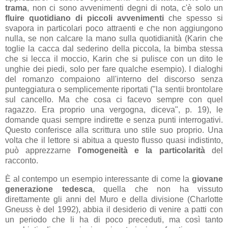
trama
, non ci sono avvenimenti degni di nota, c'è solo un
fluire quotidiano di piccoli avvenimenti
che spesso si
svapora in particolari poco attraenti e che non aggiungono
nulla, se non calcare la mano sulla quotidianità (Karin che
toglie la cacca dal sederino della piccola, la bimba stessa
che si lecca il moccio, Karin che si pulisce con un dito le
unghie dei piedi, solo per fare qualche esempio). I dialoghi
del romanzo compaiono all'interno del discorso senza
punteggiatura o semplicemente riportati ("la sentii brontolare
sul cancello. Ma che cosa ci facevo sempre con quel
ragazzo. Era proprio una vergogna, diceva", p. 19), le
domande quasi sempre indirette e senza punti interrogativi.
Questo conferisce alla scrittura uno stile suo proprio. Una
volta che il lettore si abitua a questo flusso quasi indistinto,
può apprezzarne
l'omogeneità e la particolarità
del
racconto.
È al contempo un esempio interessante di come la
giovane
generazione tedesca
, quella che non ha vissuto
direttamente gli anni del Muro e della divisione (Charlotte
Gneuss è del 1992), abbia il desiderio di venire a patti con
un periodo che li ha di poco preceduti, ma così tanto