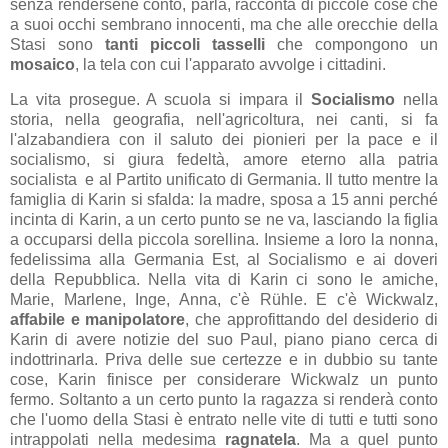
senza rendersene conto, parla, racconta di piccole cose che
a suoi occhi sembrano innocenti, ma che alle orecchie della
Stasi sono
tanti piccoli tasselli
che compongono un
mosaico
, la tela con cui l'apparato avvolge i cittadini.
La vita prosegue. A scuola si impara il
Socialismo
nella
storia, nella geografia, nell'agricoltura, nei canti, si fa
l'alzabandiera con il saluto dei pionieri per la pace e il
socialismo, si giura fedeltà, amore eterno alla patria
socialista e al Partito unificato di Germania. Il tutto mentre la
famiglia di Karin si sfalda: la madre, sposa a 15 anni perché
incinta di Karin, a un certo punto se ne va, lasciando la figlia
a occuparsi della piccola sorellina. Insieme a loro la nonna,
fedelissima alla Germania Est, al Socialismo e ai doveri
della Repubblica. Nella vita di Karin ci sono le amiche,
Marie, Marlene, Inge, Anna, c'è Rühle. E c'è Wickwalz,
affabile e manipolatore
, che approfittando del desiderio di
Karin di avere notizie del suo Paul, piano piano cerca di
indottrinarla. Priva delle sue certezze e in dubbio su tante
cose, Karin finisce per considerare Wickwalz un punto
fermo. Soltanto a un certo punto la ragazza si renderà conto
che l'uomo della Stasi è entrato nelle vite di tutti e tutti sono
intrappolati nella medesima
ragnatela
. Ma a quel punto