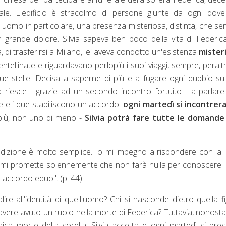
ale. L'edificio è stracolmo di persone giunte da ogni dove
 un uomo in particolare, una presenza misteriosa, distinta, che s
n grande dolore. Silvia sapeva ben poco della vita di Federic
 di trasferirsi a Milano, lei aveva condotto un'esistenza
mister
entellinate e riguardavano perlopiù i suoi viaggi, sempre, peraltr
que stelle. Decisa a saperne di più e a fugare ogni dubbio s
ia riesce - grazie ad un secondo incontro fortuito - a parlar
e e i due stabiliscono un accordo:
ogni martedì si incontrer
più, non uno di meno -
Silvia potrà fare tutte le domande
ondizione è molto semplice. Io mi impegno a rispondere con la
lei mi promette solennemente che non farà nulla per conoscere
n accordo equo". (p. 44)
ire all'identità di quell'uomo? Chi si nasconde dietro quella f
avere avuto un ruolo nella morte di Federica? Tuttavia, nonosta
gica morte della sorella, Silvia accetta e ogni martedì si pre