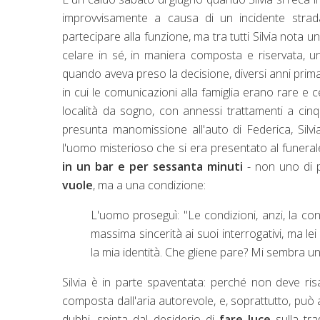
improvvisamente a causa di un incidente strad
partecipare alla funzione, ma tra tutti Silvia nota
celare in sé, in maniera composta e riservata, u
quando aveva preso la decisione, diversi anni prima,
in cui le comunicazioni alla famiglia erano rare e c
località da sogno, con annessi trattamenti a cin
presunta manomissione all'auto di Federica, Silv
l'uomo misterioso che si era presentato al funeral
in un bar e per sessanta minuti
- non uno di 
vuole
, ma a una condizione:
L'uomo proseguì: "Le condizioni, anzi, la c
massima sincerità ai suoi interrogativi, ma 
la mia identità. Che gliene pare? Mi sembra u
Silvia è in parte spaventata: perché non deve risal
composta dall'aria autorevole, e, soprattutto, può 
dubbi, spinta dal desiderio di
fare
luce
sulla tra