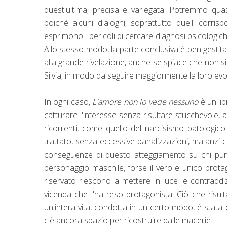
quest'ultima, precisa e variegata. Potremmo qua
poiché alcuni dialoghi, soprattutto quelli corr
esprimono i pericoli di cercare diagnosi psicologi
Allo stesso modo, la parte conclusiva è ben gestita
alla grande rivelazione, anche se spiace che non si
Silvia, in modo da seguire maggiormente la loro evol
In ogni caso,
L'amore non lo vede nessuno
è un li
catturare l'interesse senza risultare stucchevole
ricorrenti, come quello del narcisismo patologic
trattato, senza eccessive banalizzazioni, ma anzi c
conseguenze di questo atteggiamento su chi purtro
personaggio maschile, forse il vero e unico prota
riservato riescono a mettere in luce le contraddiz
vicenda che l'ha reso protagonista. Ciò che risult
un'intera vita, condotta in un certo modo, è stata
c'è ancora spazio per ricostruire dalle macerie.