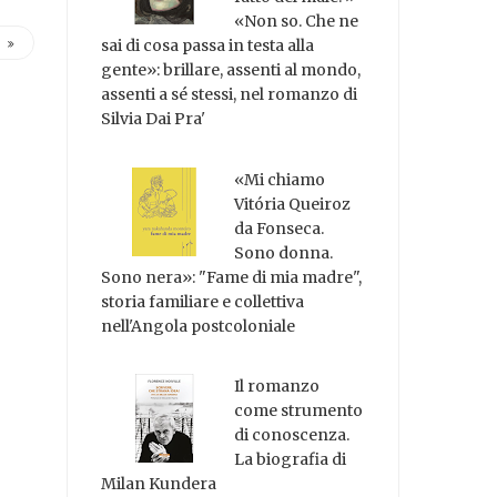
«Non so. Che ne
sai di cosa passa in testa alla
gente»: brillare, assenti al mondo,
assenti a sé stessi, nel romanzo di
Silvia Dai Pra'
«Mi chiamo
Vitória Queiroz
da Fonseca.
Sono donna.
Sono nera»: "Fame di mia madre",
storia familiare e collettiva
nell'Angola postcoloniale
Il romanzo
come strumento
di conoscenza.
La biografia di
Milan Kundera