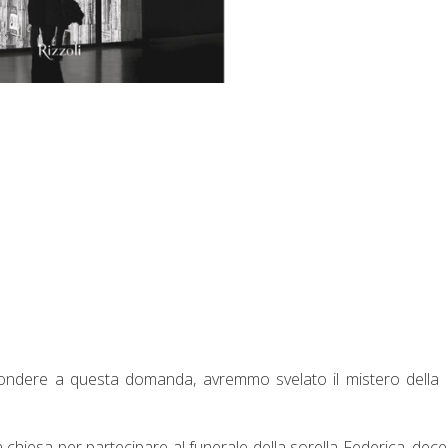
ondere a questa domanda, avremmo svelato il mistero della
n chiesa per partecipare al funerale della sorella Federica, dec