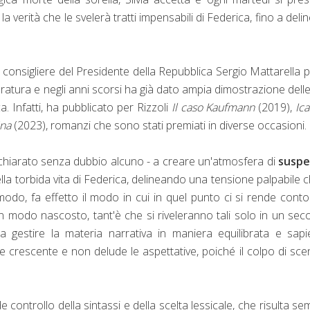
 verità che le svelerà tratti impensabili di Federica, fino a deli
5 consigliere del Presidente della Repubblica Sergio Mattarella p
ratura e negli anni scorsi ha già dato ampia dimostrazione dell
ica. Infatti, ha pubblicato per Rizzoli
Il caso Kaufmann
(2019),
Ica
ina
(2023), romanzi che sono stati premiati in diverse occasioni.
ichiarato senza dubbio alcuno - a creare un'atmosfera di
susp
lla torbida vita di Federica, delineando una tensione palpabile c
modo, fa effetto il modo in cui in quel punto ci si rende cont
 in modo nascosto, tant'è che si riveleranno tali solo in un se
 gestire la materia narrativa in maniera equilibrata e sapi
crescente e non delude le aspettative, poiché il colpo di sce
 controllo della sintassi e della scelta lessicale, che risulta se