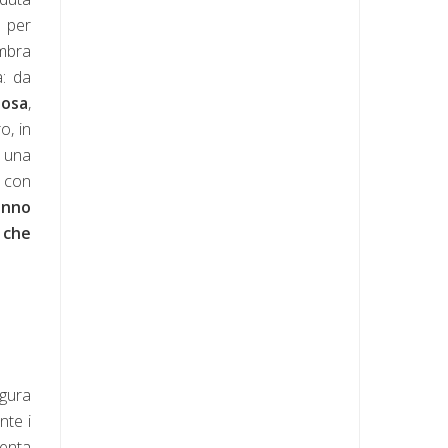
 per
embra
a: da
iosa
,
o, in
u una
e con
anno
 che
igura
nte i
senta