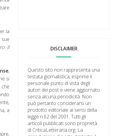
neare
er la
e sue
ro. Il
DISCLAIMER
Questo sito non rappresenta una
ense
,
testata giornalistica, esprime il
he si
personale punto di vista degli
o che
autori dei post e viene aggiornato
condo
senza alcuna periodicità. Non
ente,
può pertanto considerarsi un
prodotto editoriale ai sensi della
na, a
legge n.62 del 2001. Tutti gli
articoli pubblicati sono proprietà
di CriticaLetteraria.org. La
mpre,