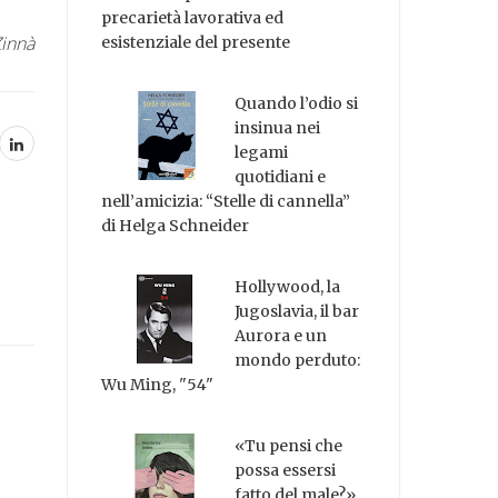
precarietà lavorativa ed
Zinnà
esistenziale del presente
Quando l’odio si
insinua nei
legami
quotidiani e
nell’amicizia: “Stelle di cannella”
di Helga Schneider
Hollywood, la
Jugoslavia, il bar
Aurora e un
mondo perduto:
Wu Ming, "54"
«Tu pensi che
possa essersi
fatto del male?»