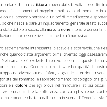
si parlare di una
scrittura
impeccabile, talvolta forse fin tr
ispondenti ai momenti di maggiore pathos, o al momento in c
che online, possono perdere di un po' di immediatezza e spontan
, poiché riesce a dare un inquadramento generale ai fatti succe
a stato dato più spazio alla
maturazione
interiore dei sentimen
uzione e non essere rivelati piuttosto all'improvviso.
bro estremamente interessante, piacevole e scorrevole, che rie
, anche quando tratta argomenti ormai diventati oggi ossessiva
o. Nel romanzo è evidente l'attenzione con cui questo tema 
on estrema cura. Occorre inoltre rilevare la capacità di mostra
ppo ne diventa vittima: infatti, la grande attenzione riserva
gonista del romanzo, e l'approfondimento psicologico che gli 
ioni e il
dolore
che egli prova nel rinnovare i lati più oscuri 
a evidente, quindi, è la sofferenza con cui egli si rende cont
 completamente ribaltata dall'entrata in scena di Federica. Ma 