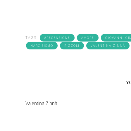
TAGS:
#RECENSIONE
AMORE
GIOVANNI GR
NARCISISMO
RIZZOLI
VALENTINA ZINNÀ
Y
Valentina Zinnà