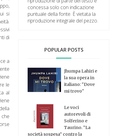
riproduzione di parte del testo è
oppo,
concessa solo con indicazione
ui si
puntuale della fonte. È vietata la
riproduzione integrale del pezzo.
eità.
ssivi
ti di
POPULAR POSTS
sce a
mente
Jhumpa Lahiri e
viene
la sua opera in
re le
italiano: "Dove
mi trovo"
ta al
viene
Le voci
della
autorevoli di
o che
Solferino e
forse
Taurino. “La
società sospesa” contro la