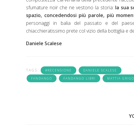
sfumature noir che ne vestono la storia:
la sua s
spazio, concedendosi più parole, più moment
personaggi in balia del passato e del paes
chiacchieratissimo prete col vizio della bottiglia e d
Daniele Scalese
TAGS:
#RECENSIONE
DANIELE SCALESE
FANDANGO
FANDANGO LIBRI
MATTIA GRIG
Y