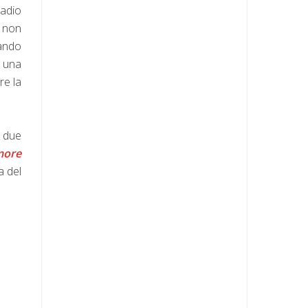
adio
 non
ando
n una
re la
o due
more
a del