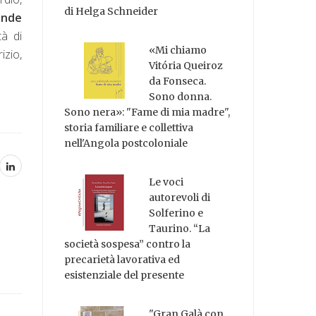
di Helga Schneider
rende
à di
«Mi chiamo
zio,
Vitória Queiroz
da Fonseca.
Sono donna.
Sono nera»: "Fame di mia madre",
storia familiare e collettiva
nell'Angola postcoloniale
Le voci
autorevoli di
Solferino e
Taurino. “La
società sospesa” contro la
precarietà lavorativa ed
esistenziale del presente
"Gran Galà con