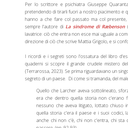
Per lo scrittore e psichiatra Giuseppe Quaran
pretendendo di tirarli fuori a nostro piacimento e 
hanno a che fare col passato ma col presente,
sempre l'autore di
La sindrome di Ræbenson
lavatrice: ciò che entra non esce mai uguale a co
direzione di ciò che scrive Mattia Grigolo, e si con
I ricordi e i segreti sono l'ossatura del libro d'e
quaderni si scopre il grande crudele mistero dell
(Terrarossa, 2023). Se prima riguardavano un singol
segreto di un paese. Di come si tramanda, del ma
Quello che Larcher aveva sottolineato, sfor
era che dentro quella storia non c'erano fi
nessuno che aveva litigato, lottato chiuso in 
quella storia c'era il paese e i suoi codici,
anche chi non c'è, chi non c'entra, chi sta
nascere. (pp. 92-93)