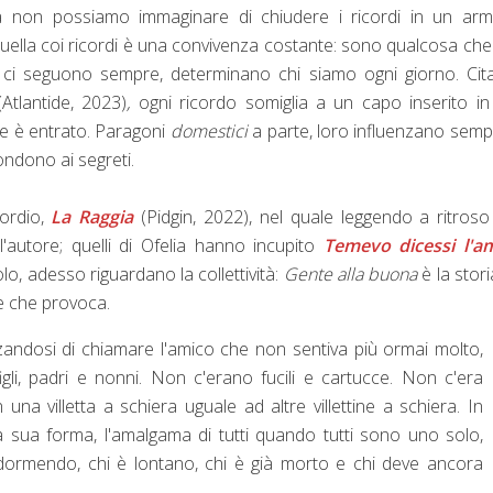
ta non possiamo immaginare di chiudere i ricordi in un arm
quella coi ricordi è una convivenza costante:
sono qualcosa che
 ci seguono sempre, determinano chi siamo ogni giorno. Cit
(Atlantide, 2023)
,
ogni ricordo somiglia a un capo inserito i
me è entrato. Paragoni
domestici
a parte, loro influenzano semp
fondono ai segreti.
sordio,
La Raggia
(Pidgin, 2022), nel quale leggendo a ritros
'autore; quelli di Ofelia hanno incupito
Temevo dicessi l'a
o, adesso riguardano la collettività:
Gente alla buona
è la stori
le che provoca.
zandosi di chiamare l'amico che non sentiva più ormai molto,
gli, padri e nonni. Non c'erano fucili e cartucce. Non c'era
una villetta a schiera uguale ad altre villettine a schiera. In
 la sua forma, l'amalgama di tutti quando tutti sono uno solo,
 dormendo, chi è lontano, chi è già morto e chi deve ancora