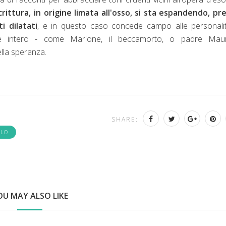
crittura, in origine limata all'osso, si sta espandendo, p
i dilatati
, e in questo caso concede campo alle personalit
e intero - come Marione, il beccamorto, o padre Mauri
ella speranza.
SHARE:
OLO
OU MAY ALSO LIKE