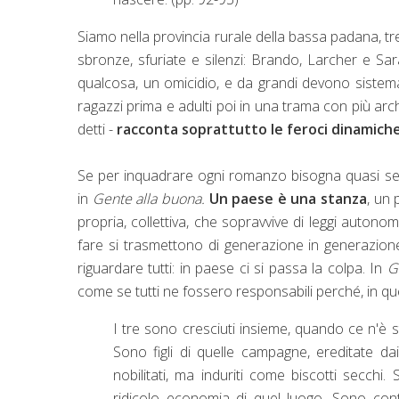
Siamo nella provincia rurale della bassa padana, tre
sbronze, sfuriate e silenzi: Brando, Larcher e Sa
qualcosa, un omicidio, e da grandi devono sistemare
ragazzi prima e adulti poi in una trama con più archi
detti -
racconta soprattutto le feroci dinamiche
Se per
inquadrare ogni romanzo bisogna quasi se
in
Gente alla buona.
Un paese è una stanza
, un
propria, collettiva, che sopravvive di leggi autonome
fare si trasmettono di generazione in generazion
riguardare tutti: in paese ci si passa la colpa. In
G
come se tutti ne fossero responsabili perché, in q
I tre sono cresciuti insieme, quando ce n'è s
Sono figli di quelle campagne, ereditate da
nobilitati, ma induriti come biscotti secchi
ridicolo economia di quel luogo. Sono contadi