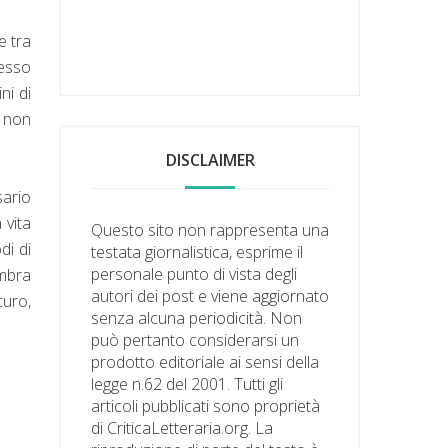
e tra
cesso
ni di
i non
DISCLAIMER
sario
 vita
Questo sito non rappresenta una
di di
testata giornalistica, esprime il
personale punto di vista degli
embra
autori dei post e viene aggiornato
curo,
senza alcuna periodicità. Non
può pertanto considerarsi un
prodotto editoriale ai sensi della
legge n.62 del 2001. Tutti gli
articoli pubblicati sono proprietà
di CriticaLetteraria.org. La