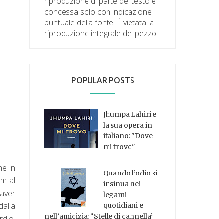
riproduzione di parte del testo è
concessa solo con indicazione
puntuale della fonte. È vietata la
riproduzione integrale del pezzo.
POPULAR POSTS
Jhumpa Lahiri e
la sua opera in
italiano: "Dove
mi trovo"
me in
Quando l’odio si
lm al
insinua nei
 aver
legami
dalla
quotidiani e
nell’amicizia: “Stelle di cannella”
rdio,