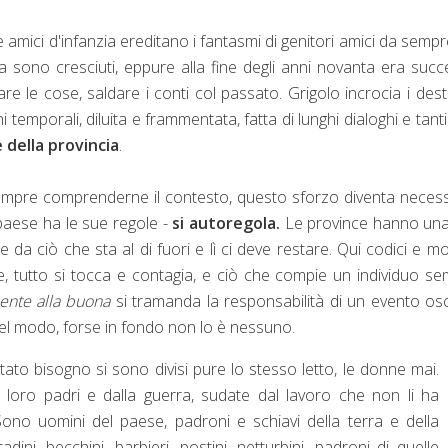
 amici d'infanzia ereditano i fantasmi di genitori amici da sempr
ra sono cresciuti, eppure alla fine degli anni novanta era suc
 le cose, saldare i conti col passato. Grigolo incrocia i desti
 temporali, diluita e frammentata, fatta di lunghi dialoghi e tant
 della provincia
.
mpre comprenderne il contesto, questo sforzo diventa neces
 paese ha le sue regole
-
si autoregola.
Le
province hanno una
 da ciò che sta al di fuori e lì ci deve restare. Qui c
odici e mo
e,
tutto si tocca e contagia,
e ciò che compie un individuo s
ente alla buona
si tramanda la responsabilità di un evento os
uel modo,
forse in fondo non lo è nessuno.
tato bisogno si sono divisi pure lo stesso letto, le donne mai.
i loro padri e dalla guerra, sudate dal lavoro che non li ha
. Sono uomini del paese, padroni e schiavi della terra e della
ni, becchini, barbieri, postini, netturbini, padroni di quelle