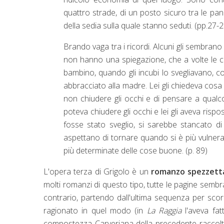
quattro strade, di un posto sicuro tra le pa
della sedia sulla quale stanno seduti. (pp.27-2
Brando vaga tra i ricordi. Alcuni gli sembran
non hanno una spiegazione, che a volte le 
bambino, quando gli incubi lo svegliavano, cor
abbracciato alla madre. Lei gli chiedeva cosa 
non chiudere gli occhi e di pensare a qualco
poteva chiudere gli occhi e lei gli aveva rispo
fosse stato sveglio, si sarebbe stancato di
aspettano di tornare quando si è più vulnerabi
più determinate delle cose buone. (p. 89)
L'opera terza di Grigolo è un
romanzo spezzettat
molti romanzi di questo tipo, tutte le pagine sembra
contrario, partendo dall'ultima sequenza per scor
ragionato in quel modo (in
La Raggia
l'aveva fat
compostezza Carveriana della precedente raccolta d