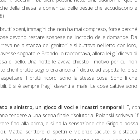
nche della chiesa la domenica, delle bestie che accudiscono e
8)
o brutti sogni, immagini che non ha mai compreso, forse perché
cose devono restare sospese nell'incrocio delle domande. Da
reva nella stanza dei genitori e si buttava nel letto con loro,
avesse sognato e Brando lo raccontava, allora lei gli diceva di
sa di bello. Una notte le aveva chiesto il motivo per cui non
sto che il brutto sogno era ancora lì dietro, ad aspettarlo, e se
 aspettare. I brutti ricordi sono la stessa cosa. Sono lì che
li. E si è sempre fragili davanti al male. Le cose cattive sono
o e sinistro, un gioco di voci e incastri temporali
. E, co
no tendere a una scena finale risolutoria. Polanski scriveva i fi
rere fino alla prima, e si ha la sensazione che Grigolo possa
to). Mattia, scrittore di spettri e violenze taciute, si distacca 
i racconti per abbracciare toni cruenti vicini all'opera d'eso