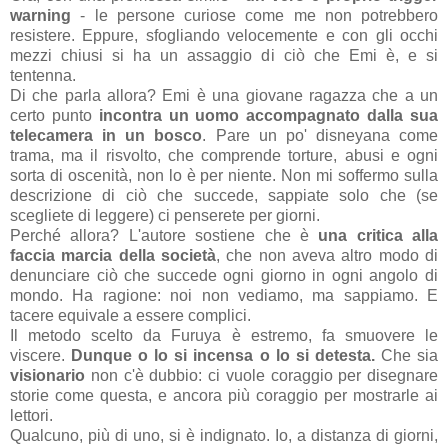
warning
- le persone curiose come me non potrebbero
resistere. Eppure, sfogliando velocemente e con gli occhi
mezzi chiusi si ha un assaggio di ciò che Emi è, e si
tentenna.
Di che parla allora? Emi è una giovane ragazza che a un
certo punto
incontra un uomo accompagnato dalla sua
telecamera in un bosco
. Pare un po' disneyana come
trama, ma il risvolto, che comprende torture, abusi e ogni
sorta di oscenità, non lo è per niente. Non mi soffermo sulla
descrizione di ciò che succede, sappiate solo che (se
scegliete di leggere) ci penserete per giorni.
Perché allora? L'autore sostiene che è
una critica alla
faccia marcia della società
, che non aveva altro modo di
denunciare ciò che succede ogni giorno in ogni angolo di
mondo. Ha ragione: noi non vediamo, ma sappiamo. E
tacere equivale a essere complici.
Il metodo scelto da Furuya è estremo, fa smuovere le
viscere.
Dunque o lo si incensa o lo si detesta.
Che sia
visionario
non c'è dubbio: ci vuole coraggio per disegnare
storie come questa, e ancora più coraggio per mostrarle ai
lettori.
Qualcuno, più di uno, si è indignato. Io, a distanza di giorni,