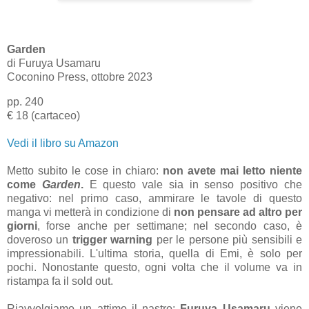
Garden
di
Furuya Usamaru
Coconino Press, ottobre 2023
pp. 240
€ 18 (cartaceo)
Vedi il libro su Amazon
Metto subito le cose in chiaro:
non avete mai letto niente
come
Garden
.
E questo vale sia in senso positivo che
negativo: nel primo caso, ammirare le tavole di questo
manga vi metterà in condizione di
non pensare ad altro per
giorni
, forse anche per settimane; nel secondo caso, è
doveroso un
trigger warning
per le persone più sensibili e
impressionabili. L'ultima storia, quella di Emi, è solo per
pochi. Nonostante questo, ogni volta che il volume va in
ristampa fa il sold out.
Riavvolgiamo un attimo il nastro:
Furuya Usamaru
viene