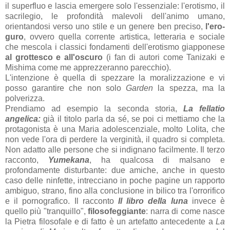
il superfluo e lascia emergere solo l'essenziale: l'erotismo, il
sacrilegio, le profondità malevoli dell'animo umano,
orientandosi verso uno stile e un genere ben preciso,
l'ero-
guro
, ovvero quella corrente artistica, letteraria e sociale
che mescola i classici fondamenti dell'erotismo giapponese
al grottesco e all'oscuro
(i fan di autori come Tanizaki e
Mishima come me apprezzeranno parecchio).
L'intenzione è quella di spezzare la moralizzazione e vi
posso garantire che non solo
Garden
la spezza, ma la
polverizza.
Prendiamo ad esempio la seconda storia,
La fellatio
angelica:
già il titolo parla da sé, se poi ci mettiamo che la
protagonista è una Maria adolescenziale, molto Lolita, che
non vede l'ora di perdere la verginità, il quadro si completa.
Non adatto alle persone che si indignano facilmente. Il terzo
racconto,
Yumekana
, ha qualcosa di malsano e
profondamente disturbante: due amiche, anche in questo
caso delle ninfette, intrecciano in poche pagine un rapporto
ambiguo, strano, fino alla conclusione in bilico tra l'orrorifico
e il pornografico. Il racconto
Il libro della luna
invece è
quello più "tranquillo",
filosofeggiante
: narra di come nasce
la Pietra filosofale e di fatto è un artefatto antecedente a
La