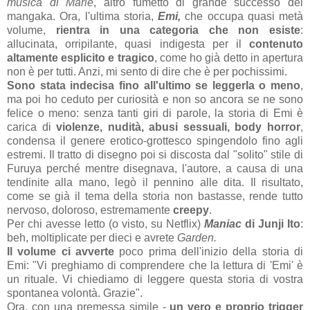
musica di Marie
, altro fumetto di grande successo del
mangaka. Ora, l'ultima storia,
Emi,
che occupa quasi metà
volume,
rientra in una categoria che non esiste
:
allucinata, orripilante, quasi indigesta per il
contenuto
altamente esplicito e tragico
, come ho già detto in apertura
non è per tutti. Anzi, mi sento di dire che è per pochissimi.
Sono stata indecisa fino all'ultimo se leggerla o meno
,
ma poi ho ceduto per curiosità e non so ancora se ne sono
felice o meno: senza tanti giri di parole, la storia di Emi è
carica di
violenze, nudità, abusi sessuali, body horror
,
condensa il genere erotico-grottesco spingendolo fino agli
estremi. Il tratto di disegno poi si discosta dal "solito" stile di
Furuya perché mentre disegnava, l'autore, a causa di una
tendinite alla mano, legò il pennino alle dita. Il risultato,
come se già il tema della storia non bastasse, rende tutto
nervoso, doloroso, estremamente
creepy
.
Per chi avesse letto (o visto, su Netflix)
Maniac
di Junji Ito
:
beh, moltiplicate per dieci e avrete
Garden.
Il volume ci avverte
poco prima dell'inizio della storia di
Emi: "Vi preghiamo di comprendere che la lettura di 'Emi' è
un rituale. Vi chiediamo di leggere questa storia di vostra
spontanea volontà. Grazie".
Ora, con una premessa simile -
un vero e proprio trigger