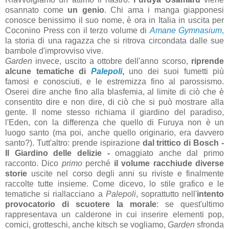
osannato come
un genio
. Chi ama i manga giapponesi
conosce benissimo il suo nome, è ora in Italia in uscita per
Coconino Press con il terzo volume di
Amane Gymnasium
,
la storia di una ragazza che si ritrova circondata dalle sue
bambole d'improvviso vive.
Garden
invece, uscito a ottobre dell'anno scorso,
riprende
alcune tematiche di
Palepoli
,
uno dei suoi fumetti più
famosi e conosciuti, e le estremizza fino al parossismo.
Oserei dire anche fino alla blasfemia, al limite di ciò che è
consentito dire e non dire, di ciò che si può mostrare alla
gente. Il nome stesso richiama il giardino del paradiso,
l'Eden, con la differenza che quello di Furuya non è un
luogo santo (ma poi, anche quello originario, era davvero
santo?). Tutt'altro: prende ispirazione
dal trittico di Bosch -
Il Giardino delle delizie -
omaggiato anche dal primo
racconto. Dico
primo
perché
il volume racchiude diverse
storie
uscite nel corso degli anni su riviste e finalmente
raccolte tutte insieme. Come dicevo, lo stile grafico e le
tematiche si riallacciano a
Palepoli
, soprattutto nell'
intento
provocatorio di scuotere la morale
: se quest'ultimo
rappresentava un calderone in cui inserire elementi pop,
comici, grotteschi, anche kitsch se vogliamo,
Garden
sfronda