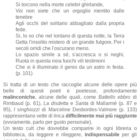
Si torcono nella morte celebri ghirlande,
Voi non siete che un orgoglio mentito dalle
tenebre
Agli occhi del solitario abbagliato dalla propria
fede.
Si, lo so che nel lontano di questa notte, la Terra
Getta l'insolito mistero di un grande fulgore, Per i
secoli orridi che l'oscurano meno.
Lo spazio simile a sé, s'accresca o si neghi,
Ruota in questa noia fuochi vili testimoni
Che si è illuminato il genio da un astro in festa.
(p. 101)
Si tratta di un testo che raccoglie alcune delle opere più
belle di questi poeti e poetesse, profondamente
malinconiche
, alcune delle quali, come
Battello ebbro
di
Rimbaud (p. 61),
La disdetta
e
Santa
di Mallarmé (p. 87 e
95),
I singhiozzi
di Marceline Desbordes-Valmore (p. 133)
rappresentano vette di lirica
difficilmente mai più raggiunte
(ovviamente, parlo per gusto personale).
Un testo cult che dovrebbe comparire in ogni libreria o
biblioteca, da leggere e rileggere,
indispensabile
per gli