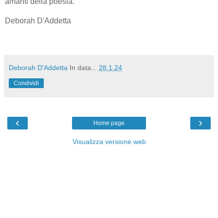
amanti della poesia.
Deborah D'Addetta
Deborah D'Addetta
In data...
28.1.24
Condividi
‹
›
Home page
Visualizza versione web