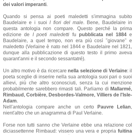
dei valori imperanti
.
Quando si pensa ai poeti maledetti s'immagina subito
Baudelaire e i suoi
I fiori del male
. Bene, Baudelaire in
questa antologia non compare. Questo perché la prima
edizione de
I poeti maledetti
fu
pubblicata nel 1884
e
Baudelaire, a quel tempo, non era più così "giovane" e
maledetto (Verlaine è nato nel 1844 e Baudelaire nel 1821,
dunque alla pubblicazione di questo testo il primo aveva
quarant'anni e il secondo sessantatré).
Un altro motivo è da ricercare
nella selezione di Verlaine
: il
poeta sceglie di inserire nella sua antologia suoi pari o suoi
allievi, più che altro sconosciuti, senza la cui menzione
probabilmente sarebbero rimasti tali. Parliamo di
Mallarmé,
Rimbaud, Corbière,
Desbordes-Valmore
,
Villiers de l'Isle-
Adam
.
Nell'antologia compare anche un certo
Pauvre Lelian
,
nient'altro che un anagramma di Paul Verlaine.
Forse non tutti sanno che Verlaine ebbe una relazione col
diciassettenne Rimbaud: vissero una vera e propria
fuitina