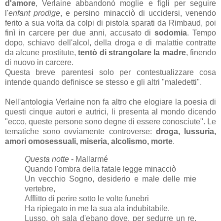
d'amore
, Verlaine abbandonò moglie e figli per seguire
l'
enfant prodige
, e persino minacciò di uccidersi, venendo
ferito a sua volta da colpi di pistola sparati da Rimbaud, poi
finì in carcere per due anni, accusato di
sodomia
. Tempo
dopo, schiavo dell'alcol, della droga e di malattie contratte
da alcune prostitute,
tentò di strangolare la madre
, finendo
di nuovo in carcere.
Questa breve parentesi solo per contestualizzare cosa
intende quando definisce se stesso e gli altri "maledetti".
Nell'antologia Verlaine non fa altro che elogiare la poesia di
questi cinque autori e autrici, li presenta al mondo dicendo
"ecco, queste persone sono degne di essere conosciute". Le
tematiche sono ovviamente controverse:
droga, lussuria,
amori omosessuali, miseria, alcolismo, morte
.
Questa notte
- Mallarmé
Quando l'ombra della fatale legge minacciò
Un vecchio Sogno, desiderio e male delle mie
vertebre,
Afflitto di perire sotto le volte funebri
Ha ripiegato in me la sua ala indubitabile.
Lusso, oh sala d'ebano dove, per sedurre un re,