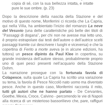
copia di sé, con la sua bellezza intatta, e intatte
pure le sue ombre. (p. 23)
Dopo la descrizione della nascita della Stazione e del
motivo di questo nome, Monferrini ci ricorda che La Capria,
qui nella Villa, ha ambientato l'inizio del romanzo
La neve
del Vesuvio
(una delle caratteristiche più belle dei titoli di
"Passaggi di dogana", per chi non ne avesse mai letto uno,
è proprio estrapolare dai testi dell'autore o dell'autrice scelti
passaggi tramite cui descrivere i luoghi e viceversa) e che la
copertina di
Ferito a morte
aveva (e in alcune edizioni, ha
tuttora) un
pesce dipinto da Paul Klee
in copertina, su
grande insistenza dell'autore stesso, probabilmente proprio
uno di quei pesci presenti nell'acquario della Stazione
Dohrn.
La narrazione prosegue con la
fortunata favola di
Colapesce
, sulla quale La Capria ha scritto una variazione
su tema, la favola di Pesce Niccolò nato uomo ma diventato
pesce. Anche in questo caso, Monferrini racconta il mito,
tutti gli autori che ne hanno parlato
- De Cervantes,
Goethe, Mexia, Croce, Calvino - percorrendo le vie di Napoli
alla ricerca di un misterioso bassorilievo che, pare, raffiguri