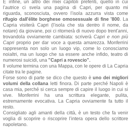
E infine, un altro dei miei capitoli preferiti, quello in cui
l'autrice ci svela una pagina di Capri, per quanto mi
riguarda, sconosciuta, ovvero l'isola azzurra vista come
rifugio dall'élite borghese omosessuale di fine '800
. La
Capria visiterà Capri (l'isola che sta dentro il nome, da
notare) da giovane, poi ci ritornerà di nuovo dopo trent'anni,
trovandola ovviamente cambiata: scriverà
Capri e non più
Capri
proprio per dar voce a questa amarezza. Monferrini
rappresenta non solo un luogo vip, come lo conosciamo
noialtri, ma un luogo che sa essere anche infido, teatro di
numerosi suicidi, una
"Capri a rovescio".
Il volume termina con una Mappa, con le opere di La Capria
citate tra le pagine.
Forse sono di parte se dico che questo è
uno dei migliori
volumi della collana
letti finora. Di parte perché Napoli è
casa mia, perché si cerca sempre di capire il luogo in cui si
vive. Monferrini ha una scrittura elegante, pulita,
estremamente evocativa. La Capria ovviamente fa tutto il
resto.
Consigliato agli amanti della città, è un testo che fa venir
voglia di scoprire o riscoprire l'intera opera dello scrittore
napoletano.