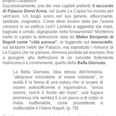
proprio Colapesce.
Successivamente, uno dei miei capitoli preferiti:
il racconto
di Palazzo Donn'Anna
, nel quale La Capria ha vissuto per
vent'anni. Un luogo unico nel suo genere, affascinante,
spettrale, magnetico. Come deve essere stato per l'autore
crescere in un edificio così? Lambito e aggredito dal mare,
bagnato e umido, digrignante nelle fondamenta? Monferrini
mette in campo la definizione data da
Walter Benjamin di
Napoli come "città porosa"
, le leggende sul
monaciello
,
sui fantasmi nobili del Palazzo, ma soprattutto i romanzi di
La Capria che ne parlano,
Armonia perduta
ad esempio, fino
a giungere alla definizione di un concetto fortemente
malinconico e commovente, quello della
Bella Giornata
.
La Bella Giornata, idea stessa dell'Armonia,
"attrazione irresistibile al vivere indistinto", in
realtà è la forma di una natura che si scopre di
essere autosufficiente e ingannatrice, "senza
uomini, com'è il fondo del mare": una fugace
promessa che sembra lì a un passo e di colpo si
rivela inafferrabile, come promettente e
inafferrabile è l'intera Napoli. (p. 79)