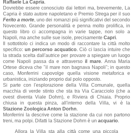
Raffaele La Capria
.
Dovrebbe essere conosciuto dai lettori ma, brevemente, La
Capria è stato autore napoletano e Premio Strega per il suo
Ferito a morte
, uno dei romanzi più significativi del secondo
Novecento. Grande personalità e penna molto prolifica, in
questo libro ci accompagna in varie tappe, non solo a
Napoli, ma anche sulle sue isole, precisamente
Capri
.
Il sottotitolo ci indica un modo di raccontare la città molto
specifico:
un percorso acquatico
. Ciò ci lascia intuire che
la strada scelta dall'autrice per provare a spiegare un luogo
come Napoli passa da e attraverso
il mare
. Anna Maria
Ortese diceva che "il mare non bagnava Napoli"; in questo
caso, Monferrini capovolge quella visione metaforica e
urbanistica, iniziando proprio dal polo opposto.
Si parte con l'esplorazione della Villa Comunale, quella
macchia di verde stinto che sta tra Via Caracciolo (che a
ovest diventa Viale Dohrn), e Riviera di Chiaia. Proprio
chiusa in questa pinza, all'interno della Villa, vi è la
Stazione Zoologica Anton Dorhn
.
Monferrini la descrive come la stazione da cui non partono
treni, ma polpi. Difatti la Stazione Dohrn è un
acquario
.
Allora la Villa sta alla città come una piccola