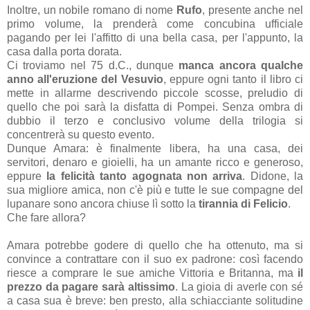
Inoltre, un nobile romano di nome
Rufo
, presente anche nel
primo volume, la prenderà come concubina ufficiale
pagando per lei l'affitto di una bella casa, per l'appunto, la
casa dalla porta dorata.
Ci troviamo nel 75 d.C., dunque
manca ancora qualche
anno all'eruzione del Vesuvio
, eppure ogni tanto il libro ci
mette in allarme descrivendo piccole scosse, preludio di
quello che poi sarà la disfatta di Pompei. Senza ombra di
dubbio il terzo e conclusivo volume della trilogia si
concentrerà su questo evento.
Dunque Amara: è finalmente libera, ha una casa, dei
servitori, denaro e gioielli, ha un amante ricco e generoso,
eppure
la felicità tanto agognata non arriva
. Didone, la
sua migliore amica, non c'è più e tutte le sue compagne del
lupanare sono ancora chiuse lì sotto la
tirannia di Felicio
.
Che fare allora?
Amara potrebbe godere di quello che ha ottenuto, ma si
convince a contrattare con il suo ex padrone: così facendo
riesce a comprare le sue amiche Vittoria e Britanna, ma
il
prezzo da pagare sarà altissimo
. La gioia di averle con sé
a casa sua è breve: ben presto, alla schiacciante solitudine