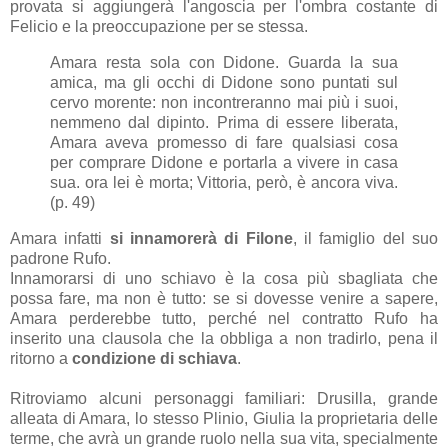
provata si aggiungerà l'angoscia per l'ombra costante di
Felicio e la preoccupazione per se stessa.
Amara resta sola con Didone. Guarda la sua
amica, ma gli occhi di Didone sono puntati sul
cervo morente: non incontreranno mai più i suoi,
nemmeno dal dipinto. Prima di essere liberata,
Amara aveva promesso di fare qualsiasi cosa
per comprare Didone e portarla a vivere in casa
sua. ora lei è morta; Vittoria, però, è ancora viva.
(p. 49)
Amara infatti
si innamorerà di Filone
, il famiglio del suo
padrone Rufo.
Innamorarsi di uno schiavo è la cosa più sbagliata che
possa fare, ma non è tutto: se si dovesse venire a sapere,
Amara perderebbe tutto, perché nel contratto Rufo ha
inserito una clausola che la obbliga a non tradirlo, pena il
ritorno a
condizione di schiava
.
Ritroviamo alcuni personaggi familiari: Drusilla, grande
alleata di Amara, lo stesso Plinio, Giulia la proprietaria delle
terme, che avrà un grande ruolo nella sua vita, specialmente