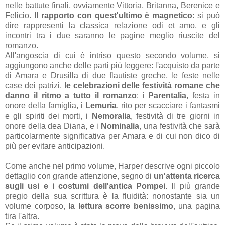
nelle battute finali, ovviamente Vittoria, Britanna, Berenice e
Felicio.
Il rapporto con quest'ultimo è magnetico
: si può
dire rappresenti la classica relazione odi et amo, e gli
incontri tra i due saranno le pagine meglio riuscite del
romanzo.
All'angoscia di cui è intriso questo secondo volume, si
aggiungono anche delle parti più leggere: l'acquisto da parte
di Amara e Drusilla di due flautiste greche, le feste nelle
case dei patrizi,
le celebrazioni delle festività romane che
danno il ritmo a tutto il romanzo
: i
Parentalia
, festa in
onore della famiglia, i
Lemuria
, rito per scacciare i fantasmi
e gli spiriti dei morti, i
Nemoralia
, festività di tre giorni in
onore della dea Diana, e i
Nominalia
, una festività che sarà
particolarmente significativa per Amara e di cui non dico di
più per evitare anticipazioni.
Come anche nel primo volume, Harper descrive ogni piccolo
dettaglio con grande attenzione, segno di
un'attenta ricerca
sugli usi e i costumi dell'antica Pompei
. Il più grande
pregio della sua scrittura è la fluidità: nonostante sia un
volume corposo,
la lettura scorre benissimo
, una pagina
tira l'altra.