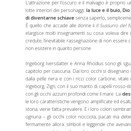
L’attrazione per l’oscuro e il malvagio è proprio
lotte interiori dei personaggi:
la luce e il buio, D
di diventarne schiave
senza saperlo, sempliceme
È quello che accade alle donne il
Il Sussurro del 
elargisce molti insegnamenti su cosa voleva dire
credute, l’inevitabile rassegnazione di non essere c
non esistere in quanto persone.
Ingeborg Iversdatter e Anna Rhodius sono gli sguard
capitolo per ciascuna. Dai loro occhi si disegnano d
dalla pelle nera e con i ricci color carbone, vital
Ingeborg, Zigri, con il suo manto di capelli rosso-dora
con gli occhi azzurri profondi come il mare. La
des
le loro caratteristiche vengono amplificate ed esalt
storia, viene fatta prevalere. E i loro colori sembrano
ognuna – gli occhi color nocciola, pacati ma deter
fermamente allora: simboli e leggende che avevano s