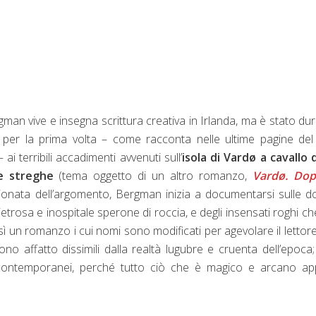
gman vive e insegna scrittura creativa in Irlanda, ma è stato du
a per la prima volta – come racconta nelle ultime pagine de
 ai terribili accadimenti avvenuti sull’
isola di Vardø a cavallo 
le streghe
(tema oggetto di un altro romanzo,
Vardø. Dop
ionata dell’argomento, Bergman inizia a documentarsi sulle 
pietrosa e inospitale sperone di roccia, e degli insensati roghi ch
 un romanzo i cui nomi sono modificati per agevolare il lettor
no affatto dissimili dalla realtà lugubre e cruenta dell’epoca
i contemporanei, perché tutto ciò che è magico e arcano ap