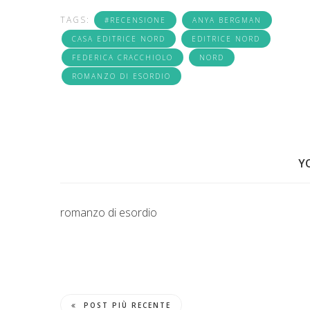
TAGS:
#RECENSIONE
ANYA BERGMAN
CASA EDITRICE NORD
EDITRICE NORD
FEDERICA CRACCHIOLO
NORD
ROMANZO DI ESORDIO
Y
romanzo di esordio
POST PIÙ RECENTE