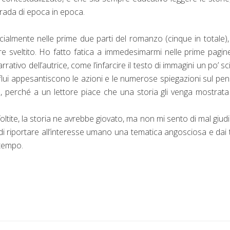
trada di epoca in epoca.
cialmente nelle prime due parti del romanzo (cinque in totale)
re sveltito. Ho fatto fatica a immedesimarmi nelle prime pagin
rativo dell’autrice, come l’infarcire il testo di immagini un po’ sc
erflui appesantiscono le azioni e le numerose spiegazioni sul pe
e, perché a un lettore piace che una storia gli venga mostrat
oltite, la storia ne avrebbe giovato, ma non mi sento di mal giud
 di riportare all’interesse umano una tematica angosciosa e dai t
 tempo.