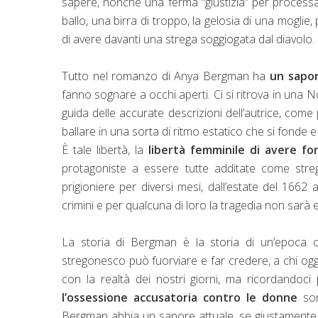
sapere, nonché una ferma “giustizia” per process
ballo, una birra di troppo, la gelosia di una moglie,
di avere davanti una strega soggiogata dal diavolo.
Tutto nel romanzo di Anya Bergman ha
un sapor
fanno sognare a occhi aperti. Ci si ritrova in una 
guida delle accurate descrizioni dell’autrice, come
ballare in una sorta di ritmo estatico che si fonde e
È tale libertà, la
libertà femminile di avere for
protagoniste a essere tutte additate come streg
prigioniere per diversi mesi, dall’estate del 1662
crimini e per qualcuna di loro la tragedia non sarà ev
La storia di Bergman è la storia di un’epoca 
stregonesco può fuorviare e far credere, a chi oggi
con la realtà dei nostri giorni, ma ricordandoci
l’ossessione accusatoria contro le donne
son
Bergman abbia un sapore attuale, se giustamente c