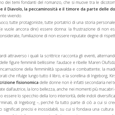
 uno dei temi fondanti del romanzo, che si muove tra le dicoto
io e il Diavolo, la peccaminosità e il timore da parte delle 
nte vivendo.
fuoco
, tutte protagoniste, tutte portatrici di una storia personal
 (e vuole ancora dire) essere donna: la frustrazione di non e
onsiderate, l’umiliazione di non essere reputate degne di rispett
i attraverso i quali la scrittrice racconta gli eventi, alternan
elle figure femminili bellissime: l’audace e ribelle Maren Olufsda
e incarnazione della femminilità spavalda e combattente; la mad
ti che rifulge lungo tutto il libro, e la sorellina di Ingeborg, Kir
crizione fisionomica
delle donne non è infatti secondaria nel t
ate dall’autrice, la loro bellezza, anche nei momenti più macabri 
 essere lo specchio della loro interiorità, delle indoli diversifica
minati, di Ingeborg –, perché fa tutto parte di ciò a cui si cr
ignificati precisi e inossidabili, su cui si fondava una cultura