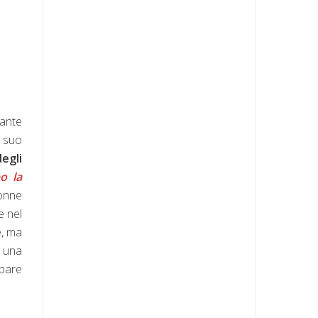
rante
l suo
degli
o la
donne
e nel
e, ma
; una
pare