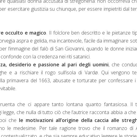
are qualsiasi donna accusata di stregoneria: non occorreva c
 per esercitare giustizia su chiunque, per essere impietriti dal te
e occulto e magico
. Il folclore ben descritto e le pietanze ti
Norvegia aspra e gelida, ma incantevole, facile da immaginare sot
 per l’immagine del falò di San Giovanni, quando le donne inizi
 confonde con la credenza nei riti satanici.
za, desiderio e passione al pari degli uomini
, che condu
he e a rischiare il rogo sull’isola di Vardø. Qui vengono t
 alla primavera del 1663, abusate e torturate per confessare i
itabile.
cruenta che ci appare tanto lontana quanto fantasiosa. Il 
 legge, che nulla di tutto ciò che l’autrice racconta abbia a che
 poi che
le motivazioni all’origine della caccia alle streg
o le medesime. Per tale ragione trovo che il romanzo di 
ontestualizzato, e che sia sempre educativo leggere le storie