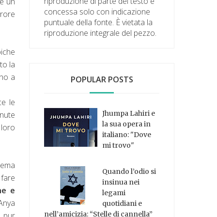
riproduzione di parte del testo è
he un
concessa solo con indicazione
rrore
puntuale della fonte. È vietata la
riproduzione integrale del pezzo.
piche
to la
ano a
POPULAR POSTS
ce le
Jhumpa Lahiri e
enute
la sua opera in
 loro
italiano: "Dove
mi trovo"
tema
Quando l’odio si
 fare
insinua nei
he e
legami
Anya
quotidiani e
nell’amicizia: “Stelle di cannella”
, pur