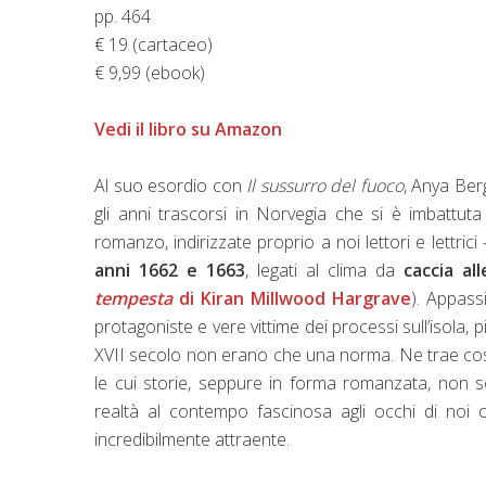
pp. 464
€ 19 (cartaceo)
€ 9,99 (ebook)
Vedi il libro su Amazon
Al suo esordio con
Il sussurro del fuoco
, Anya Ber
gli anni trascorsi in Norvegia che si è imbattut
romanzo, indirizzate proprio a noi lettori e lettrici –
anni 1662 e 1663
, legati al clima da
caccia al
tempesta
di
Kiran Millwood Hargrave
)
. Appass
protagoniste e vere vittime dei processi sull’isola, 
XVII secolo non erano che una norma. Ne trae così
le cui storie, seppure in forma romanzata, non so
realtà al contempo fascinosa agli occhi di no
incredibilmente attraente.