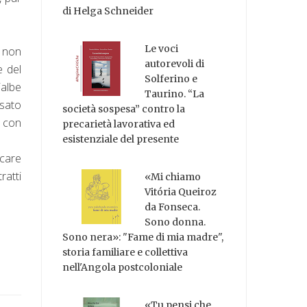
di Helga Schneider
Le voci
, non
autorevoli di
e del
Solferino e
ialbe
Taurino. “La
nsato
società sospesa” contro la
a con
precarietà lavorativa ed
esistenziale del presente
icare
ratti
«Mi chiamo
Vitória Queiroz
da Fonseca.
Sono donna.
Sono nera»: "Fame di mia madre",
storia familiare e collettiva
nell'Angola postcoloniale
«Tu pensi che