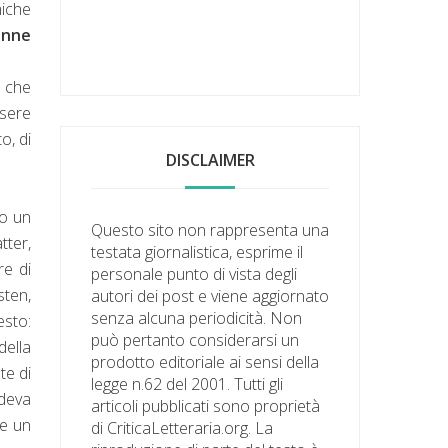
miche
donne
e che
ssere
o, di
DISCLAIMER
do un
Questo sito non rappresenta una
tter,
testata giornalistica, esprime il
re di
personale punto di vista degli
sten,
autori dei post e viene aggiornato
senza alcuna periodicità. Non
esto:
può pertanto considerarsi un
della
prodotto editoriale ai sensi della
te di
legge n.62 del 2001. Tutti gli
edeva
articoli pubblicati sono proprietà
 e un
di CriticaLetteraria.org. La