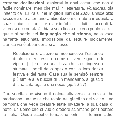
estreme declinazioni
, esplorati in antri oscuri che non è
facile nominare, men che mai in letteratura.
Voladoras
, già
inserito da "El Pais" nei
migliori libri del 2020
, unisce
otto
racconti
che alternano ambientazioni di natura irrequieta a
spazi chiusi, cittadini e claustrofobici. In tutti i racconti la
vicenda raccontata è chiara solo fino a un certo punto, oltre il
quale si perde nel
linguaggio che si sforma
, nella voce
narrante allucinata, impossibile da seguire lucidamente.
L’unica via è abbandonarsi al flusso:
Repulsione e attrazione: riconosceva l’estraneo
dentro di lei crescere come un ventre gonfio di
vipere. […] sentiva una forza che la spingeva a
sfumare i bordi dello spazio con la loro danza
festiva e delirante. Casa sua le sembrò sempre
più simile alla buccia di un mandarino, al guscio
di una tartaruga, a una noce. (pp. 36-37)
Due sorelle che vivono il dolore attraverso la musica che
producono, una testa che rotola nel giardino del vicino, una
bambina che vede creature alate invadere la sua casa di
notte, un uomo che si vuole credere sciamano per riportare
la figlia. Ojeda sceglie tematiche forti – il femminicidio,