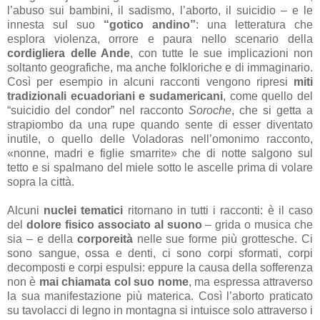
l’abuso sui bambini, il sadismo, l’aborto, il suicidio – e le
innesta sul suo
“gotico andino”
: una letteratura che
esplora violenza, orrore e paura nello scenario della
cordigliera delle Ande
, con tutte le sue implicazioni non
soltanto geografiche, ma anche folkloriche e di immaginario.
Così per esempio in alcuni racconti vengono ripresi
miti
tradizionali ecuadoriani e sudamericani
, come quello del
“suicidio del condor” nel racconto
Soroche
, che si getta a
strapiombo da una rupe quando sente di esser diventato
inutile, o quello delle Voladoras nell’omonimo racconto,
«nonne, madri e figlie smarrite» che di notte salgono sul
tetto e si spalmano del miele sotto le ascelle prima di volare
sopra la città.
Alcuni
nuclei tematici
ritornano in tutti i racconti: è il caso
del
dolore fisico associato al suono
– grida o musica che
sia – e della
corporeità
nelle sue forme più grottesche. Ci
sono sangue, ossa e denti, ci sono corpi sformati, corpi
decomposti e corpi espulsi: eppure la causa della sofferenza
non è
mai chiamata col suo nome
, ma espressa attraverso
la sua manifestazione più materica. Così l’aborto praticato
su tavolacci di legno in montagna si intuisce solo attraverso i