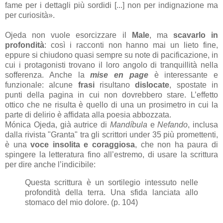
fame per i dettagli più sordidi [...] non per indignazione ma
per curiosità».
Ojeda non vuole esorcizzare il
Male
, ma
scavarlo in
profondità
: così i racconti non hanno mai un lieto fine,
eppure si chiudono quasi sempre su note di pacificazione, in
cui i protagonisti trovano il loro angolo di tranquillità nella
sofferenza. Anche la
mise en page
è interessante e
funzionale: alcune
frasi
risultano
dislocate
, spostate in
punti della pagina in cui non dovrebbero stare. L’effetto
ottico che ne risulta è quello di una un prosimetro in cui la
parte di delirio è affidata alla poesia abbozzata.
Mónica Ojeda, già autrice di
Mandíbula
e
Nefando
, inclusa
dalla rivista "Granta" tra gli scrittori under 35 più promettenti,
è una
voce insolita e coraggiosa
, che non ha paura di
spingere la letteratura fino all’estremo, di usare la scrittura
per dire anche l’indicibile:
Questa scrittura è un sortilegio intessuto nelle
profondità della terra. Una sfida lanciata allo
stomaco del mio dolore. (p. 104)