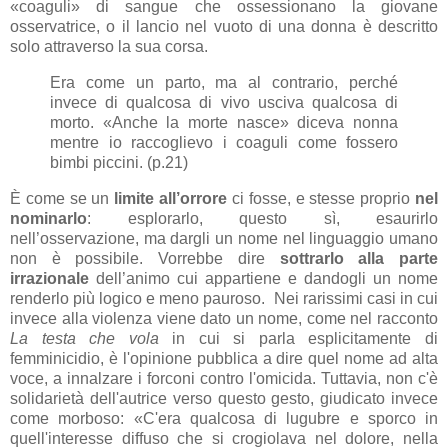
«coaguli» di sangue che ossessionano la giovane
osservatrice, o il lancio nel vuoto di una donna è descritto
solo attraverso la sua corsa.
Era come un parto, ma al contrario, perché
invece di qualcosa di vivo usciva qualcosa di
morto. «Anche la morte nasce» diceva nonna
mentre io raccoglievo i coaguli come fossero
bimbi piccini. (p.21)
È come se un
limite all’orrore
ci fosse, e stesse proprio
nel
nominarlo
: esplorarlo, questo sì, esaurirlo
nell’osservazione, ma dargli un nome nel linguaggio umano
non è possibile. Vorrebbe dire
sottrarlo alla parte
irrazionale
dell’animo cui appartiene e dandogli un nome
renderlo più logico e meno pauroso. Nei rarissimi casi in cui
invece alla violenza viene dato un nome, come nel racconto
La testa che vola
in cui si parla esplicitamente di
femminicidio, è l'opinione pubblica a dire quel nome ad alta
voce, a innalzare i forconi contro l'omicida. Tuttavia, non c'è
solidarietà dell'autrice verso questo gesto, giudicato invece
come morboso: «C'era qualcosa di lugubre e sporco in
quell'interesse diffuso che si crogiolava nel dolore, nella