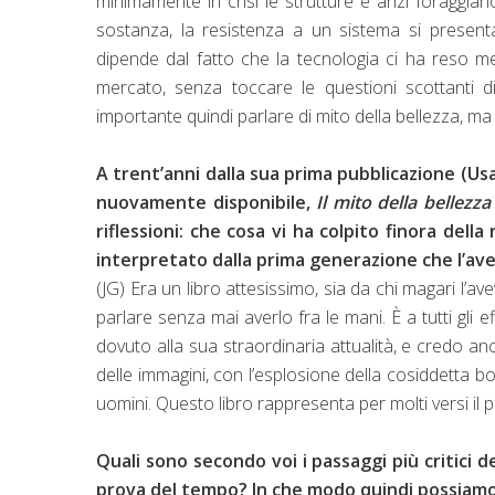
minimamente in crisi le strutture e anzi foraggia
sostanza, la resistenza a un sistema si present
dipende dal fatto che la tecnologia ci ha reso m
mercato, senza toccare le questioni scottanti d
importante quindi parlare di mito della bellezza, ma
A trent’anni dalla sua prima pubblicazione (Usa
nuovamente disponibile,
Il mito della bellezza
riflessioni: che cosa vi ha colpito finora del
interpretato dalla prima generazione che l’ave
(JG) Era un libro attesissimo, sia da chi magari l’a
parlare senza mai averlo fra le mani. È a tutti gli 
dovuto alla sua straordinaria attualità, e credo an
delle immagini, con l’esplosione della cosiddetta body
uomini. Questo libro rappresenta per molti versi il p
Quali sono secondo voi i passaggi più critici d
prova del tempo? In che modo quindi possiamo 