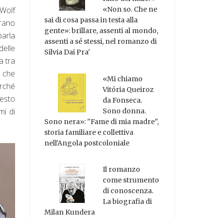
 Wolf
«Non so. Che ne
sai di cosa passa in testa alla
erano
gente»: brillare, assenti al mondo,
parla
assenti a sé stessi, nel romanzo di
delle
Silvia Dai Pra'
a tra
e che
«Mi chiamo
erché
Vitória Queiroz
uesto
da Fonseca.
mi di
Sono donna.
Sono nera»: "Fame di mia madre",
storia familiare e collettiva
nell'Angola postcoloniale
Il romanzo
come strumento
di conoscenza.
La biografia di
Milan Kundera