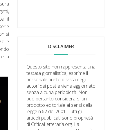
sura
etti,
e il
serie
on si
zzi e
DISCLAIMER
condo
 e la
Questo sito non rappresenta una
testata giornalistica, esprime il
personale punto di vista degli
autori dei post e viene aggiornato
senza alcuna periodicità. Non
può pertanto considerarsi un
prodotto editoriale ai sensi della
legge n.62 del 2001. Tutti gli
articoli pubblicati sono proprietà
di CriticaLetteraria.org. La