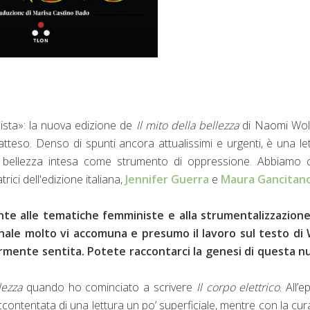
nista»: la nuova edizione de
Il mito della bellezza
di Naomi Wolf
o atteso. Denso di spunti ancora attualissimi e urgenti, è una le
lla bellezza intesa come strumento di oppressione. Abbiamo 
rici dell'edizione italiana,
Jennifer Guerra
e
Maura Gancitan
attente alle tematiche femministe e alla strumentalizzazion
nale molto vi accomuna e presumo il lavoro sul testo di 
larmente sentita. Potete raccontarci la genesi di questa n
llezza
quando ho cominciato a scrivere
Il corpo elettrico
. All’e
 accontentata di una lettura un po’ superficiale, mentre con la cur