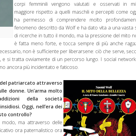
corpi femminili vengono valutati e osservati in mi
maggiore rispetto a quelli maschili e percepiti come ogg
ha permesso di comprendere molto profondament
fenomeno descritto da Wolf e ha dato vita a una vasta 
di ricerche in tutto il mondo, ma la pressione del mito n
è fatta meno forte, e tocca sempre di più anche raga
 necessario, non è sufficiente per liberarsene: ciò che serve, se
sé, e si tratta ovviamente di un percorso lungo. I social network
no ancora più incidentato e faticoso.
 del patriarcato attraverso
sulle donne. Un’arma molto
ddizioni della società
nsidiosi. Oggi, nell’era dei
sto controllo?
o modo, ma attraverso delle
cativo ora paternalistico ora