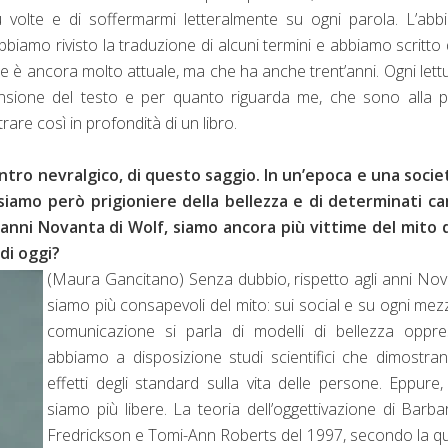
iù volte e di soffermarmi letteralmente su ogni parola. L’ab
bbiamo rivisto la traduzione di alcuni termini e abbiamo scritto 
e è ancora molto attuale, ma che ha anche trent’anni. Ogni lett
sione del testo e per quanto riguarda me, che sono alla p
are così in profondità di un libro.
ntro nevralgico, di questo saggio. In un’epoca e una socie
 siamo però prigioniere della bellezza e di determinati ca
i anni Novanta di Wolf, siamo ancora più vittime del mito 
di oggi?
(Maura Gancitano) Senza dubbio, rispetto agli anni No
siamo più consapevoli del mito: sui social e su ogni mez
comunicazione si parla di modelli di bellezza oppres
abbiamo a disposizione studi scientifici che dimostran
effetti degli standard sulla vita delle persone. Eppure
siamo più libere. La teoria dell’oggettivazione di Barba
Fredrickson e Tomi-Ann Roberts del 1997, secondo la qu