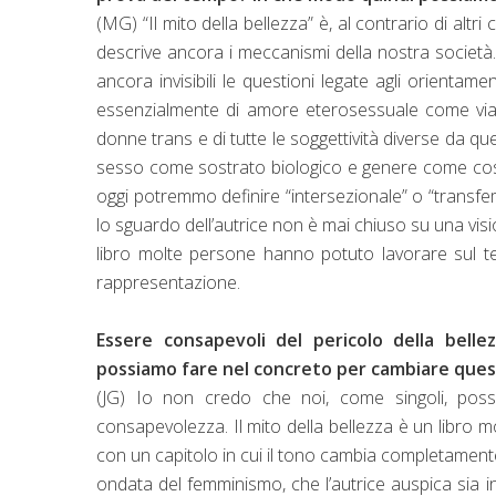
(MG) “Il mito della bellezza” è, al contrario di altri
descrive ancora i meccanismi della nostra società
ancora invisibili le questioni legate agli orientamen
essenzialmente di amore eterosessuale come via p
donne trans e di tutte le soggettività diverse da qu
sesso come sostrato biologico e genere come cost
oggi potremmo definire “intersezionale” o “transfemm
lo sguardo dell’autrice non è mai chiuso su una vis
libro molte persone hanno potuto lavorare sul te
rappresentazione.
Essere consapevoli del pericolo della bell
possiamo fare nel concreto per cambiare ques
(JG) Io non credo che noi, come singoli, possi
consapevolezza. Il mito della bellezza è un libro m
con un capitolo in cui il tono cambia completament
ondata del femminismo, che l’autrice auspica sia in