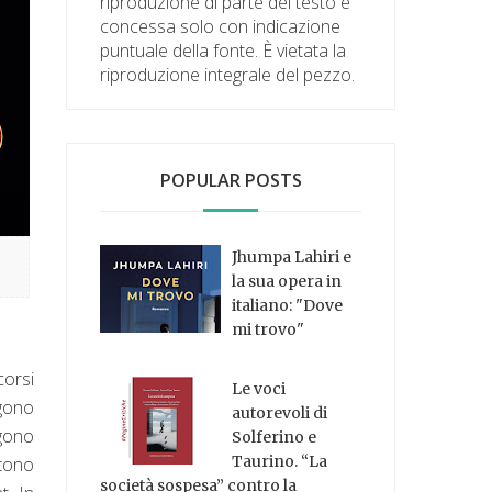
riproduzione di parte del testo è
concessa solo con indicazione
puntuale della fonte. È vietata la
riproduzione integrale del pezzo.
POPULAR POSTS
Jhumpa Lahiri e
la sua opera in
italiano: "Dove
mi trovo"
corsi
Le voci
ngono
autorevoli di
ngono
Solferino e
Taurino. “La
tono
società sospesa” contro la