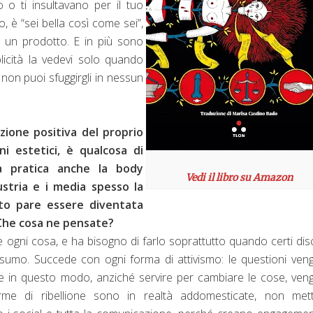
 o ti insultavano per il tuo
, è “sei bella così come sei”,
ti un prodotto. E in più sono
blicità la vedevi solo quando
l non puoi sfuggirgli in nessun
tazione positiva del proprio
ni estetici, è qualcosa di
a pratica anche la body
Vedi il libro su Amazon
dustria e i media spesso la
to pare essere diventata
 Che cosa ne pensate?
 ogni cosa, e ha bisogno di farlo soprattutto quando certi dis
sumo. Succede con ogni forma di attivismo: le questioni ve
n e in questo modo, anziché servire per cambiare le cose, ve
orme di ribellione sono in realtà addomesticate, non met