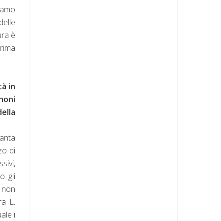
biamo
delle
ura è
rima
tà in
noni
della
vanta
zo di
sivi,
o gli
, non
ra L.
ale i