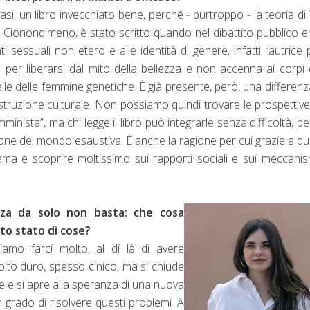
 casi, un libro invecchiato bene, perché - purtroppo - la teoria di
. Cionondimeno, è stato scritto quando nel dibattito pubblico 
ti sessuali non etero e alle identità di genere, infatti l’autrice 
er liberarsi dal mito della bellezza e non accenna ai corpi 
elle delle femmine genetiche. È già presente, però, una differenz
ruzione culturale. Non possiamo quindi trovare le prospettiv
inista”, ma chi legge il libro può integrarle senza difficoltà, p
ione del mondo esaustiva. È anche la ragione per cui grazie a q
ma e scoprire moltissimo sui rapporti sociali e sui meccanis
ezza da solo non basta: che cosa
to stato di cose?
amo farci molto, al di là di avere
olto duro, spesso cinico, ma si chiude
e e si apre alla speranza di una nuova
 grado di risolvere questi problemi. A