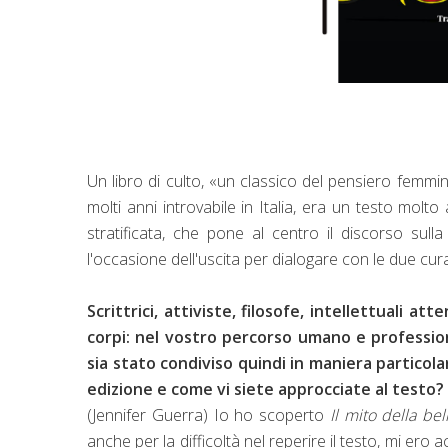
Un libro di culto, «un classico del pensiero femmi
molti anni introvabile in Italia, era un testo molt
stratificata, che pone al centro il discorso su
l'occasione dell'uscita per dialogare con le due curat
Scrittrici, attiviste, filosofe, intellettuali 
corpi: nel vostro percorso umano e professio
sia stato condiviso quindi in maniera partico
edizione e come vi siete approcciate al testo?
(Jennifer Guerra) Io ho scoperto
Il mito della be
anche per la difficoltà nel reperire il testo, mi ero