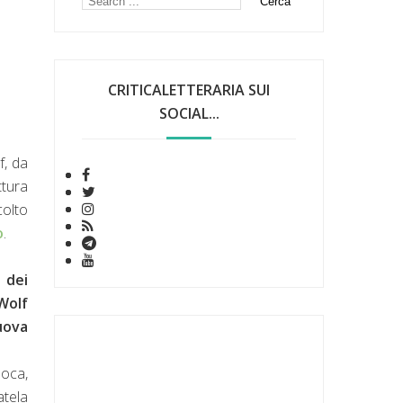
CRITICALETTERARIA SUI
SOCIAL...
, da
ttura
colto
o
.
e dei
Wolf
uova
poca,
atela