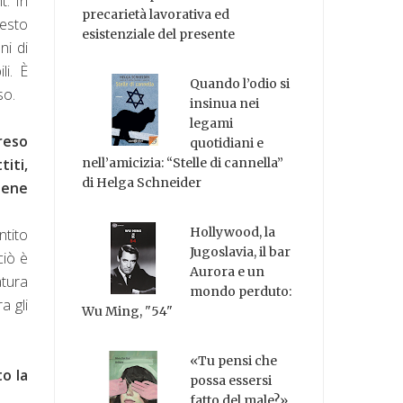
t. In
precarietà lavorativa ed
uesto
esistenziale del presente
ni di
li. È
Quando l’odio si
so.
insinua nei
legami
 reso
quotidiani e
titi,
nell’amicizia: “Stelle di cannella”
di Helga Schneider
iene
Hollywood, la
ntito
Jugoslavia, il bar
ciò è
Aurora e un
atura
mondo perduto:
a gli
Wu Ming, "54"
«Tu pensi che
to la
possa essersi
fatto del male?»