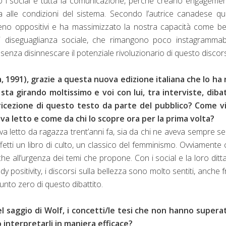
no i social e tutta la comunicazione, perché creano engagemen
a alle condizioni del sistema. Secondo l’autrice canadese q
eno oppositivi e ha massimizzato la nostra capacità come be
i diseguaglianza sociale, che rimangono poco instagrammabi
 senza disinnescare il potenziale rivoluzionario di questo discor
, 1991), grazie a questa nuova edizione italiana che lo ha
sta girando moltissimo e voi con lui, tra interviste, dibat
la ricezione di questo testo da parte del pubblico? Come v
va letto e come da chi lo scopre ora per la prima volta?
veva letto da ragazza trent’anni fa, sia da chi ne aveva sempre se
effetti un libro di culto, un classico del femminismo. Ovviamente 
che all’urgenza dei temi che propone. Con i social e la loro ditt
 positivity, i discorsi sulla bellezza sono molto sentiti, anche fr
unto zero di questo dibattito.
el saggio di Wolf, i concetti/le tesi che non hanno supera
interpretarli in maniera efficace?