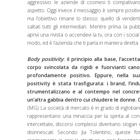
aggressivo: le aziende di cosmesi ti compativano
aspetto. Oggi invece il messaggio è sempre positivo
ma l’obiettivo rimane lo stesso: quello di vender
saltati tutti gli intermediari. Mentre prima la pub
aprivi una rivista o accendevi la tv, ora con i socia
modo, ed è l’azienda che ti parla in maniera diretta.
Body positivity
: il principio alla base, l’accet
corpo svincolata da rigidi e fuorvianti cano
profondamente positivo. Eppure, nella su
positivity è stata trasfigurata: i brand, l’in
strumentalizzano e al contempo nel concre
un’altra gabbia dentro cui chiudere le donne.
(MG) La società di mercato è in grado di inglobare
rappresentano una minaccia per la spinta al con
intercettate, discorsi complessi diventano sloga
disinnescati. Secondo Jia Tolentino, queste f