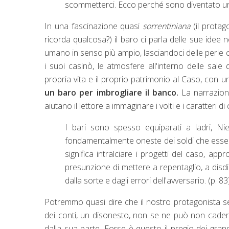
scommetterci. Ecco perché sono diventato un 
In una fascinazione quasi
sorrentiniana
(il protag
ricorda qualcosa?) il baro ci parla delle sue idee n
umano in senso più ampio, lasciandoci delle perle
i suoi casinò, le atmosfere all'interno delle sale
propria vita e il proprio patrimonio al Caso, con
un baro per imbrogliare il banco.
La narrazione
aiutano il lettore a immaginare i volti e i caratteri di
I bari sono spesso equiparati a ladri, Ni
fondamentalmente oneste dei soldi che esse 
significa intralciare i progetti del caso, ap
presunzione di mettere a repentaglio, a disdic
dalla sorte e dagli errori dell'avversario. (p. 83
Potremmo quasi dire che il nostro protagonista
dei conti, un disonesto, non se ne può non cadere 
dalla sua parte. Forse è questo il pregio dei gra