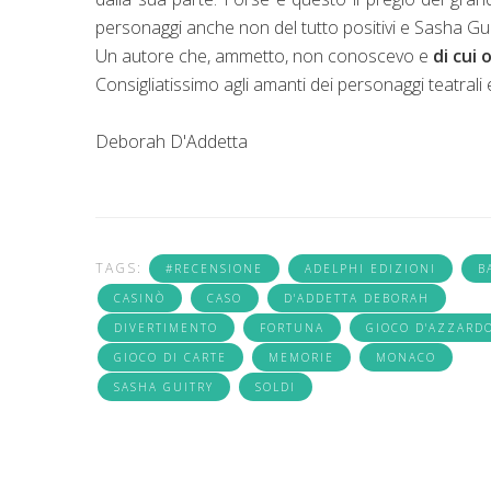
personaggi anche non del tutto positivi e Sasha Guit
Un autore che, ammetto, non conoscevo e
di cui 
Consigliatissimo agli amanti dei personaggi teatrali e
Deborah D'Addetta
TAGS:
#RECENSIONE
ADELPHI EDIZIONI
B
CASINÒ
CASO
D'ADDETTA DEBORAH
DIVERTIMENTO
FORTUNA
GIOCO D'AZZARD
GIOCO DI CARTE
MEMORIE
MONACO
SASHA GUITRY
SOLDI