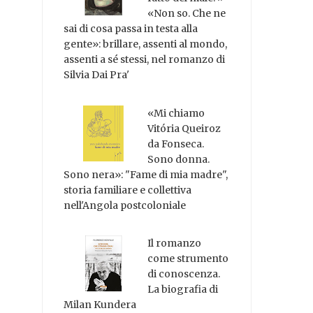
«Non so. Che ne
sai di cosa passa in testa alla
gente»: brillare, assenti al mondo,
assenti a sé stessi, nel romanzo di
Silvia Dai Pra'
«Mi chiamo
Vitória Queiroz
da Fonseca.
Sono donna.
Sono nera»: "Fame di mia madre",
storia familiare e collettiva
nell'Angola postcoloniale
Il romanzo
come strumento
di conoscenza.
La biografia di
Milan Kundera