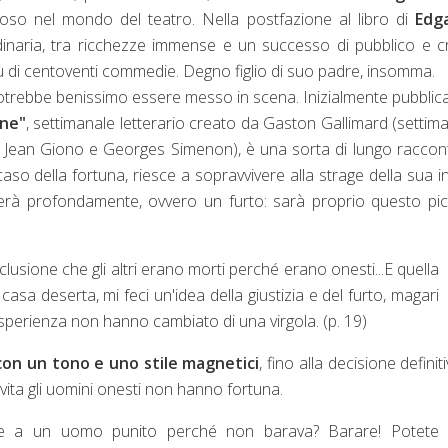
moso nel mondo del teatro. Nella postfazione al libro di
Edg
dinaria, tra ricchezze immense e un successo di pubblico e cr
ù di centoventi commedie. Degno figlio di suo padre, insomma.
trebbe benissimo essere messo in scena. Inizialmente pubblic
ne"
, settimanale letterario creato da Gaston Gallimard (settim
éry, Jean Giono e Georges Simenon), è una sorta di lungo raccon
caso della fortuna, riesce a sopravvivere alla strage della sua i
nerà profondamente, ovvero un furto: sarà proprio questo pi
nclusione che gli altri erano morti perché erano onesti...E quella
sa deserta, mi feci un'idea della giustizia e del furto, magari
sperienza non hanno cambiato di una virgola. (p. 19)
con un tono e uno stile magnetici
, fino alla decisione definiti
vita gli uomini onesti non hanno fortuna.
e a un uomo punito perché non barava? Barare! Potete