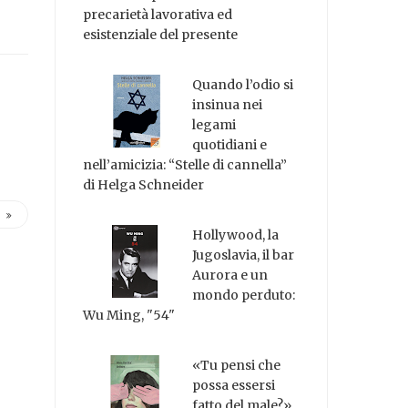
precarietà lavorativa ed
esistenziale del presente
Quando l’odio si
insinua nei
legami
quotidiani e
nell’amicizia: “Stelle di cannella”
di Helga Schneider
Hollywood, la
Jugoslavia, il bar
Aurora e un
mondo perduto:
Wu Ming, "54"
«Tu pensi che
possa essersi
fatto del male?»