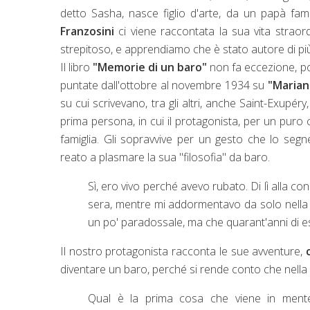
detto Sasha, nasce figlio d'arte, da un papà fa
Franzosini
ci viene raccontata la sua vita straor
strepitoso, e apprendiamo che è stato autore di pi
Il libro
"Memorie di un baro"
non fa eccezione, po
puntate dall'ottobre al novembre 1934 su
"Marian
su cui scrivevano, tra gli altri, anche Saint-Exup
prima persona, in cui il protagonista, per un puro 
famiglia. Gli sopravvive per un gesto che lo seg
reato a plasmare la sua "filosofia" da baro.
Sì, ero vivo perché avevo rubato. Di lì alla co
sera, mentre mi addormentavo da solo nella ca
un po' paradossale, ma che quarant'anni di e
Il nostro protagonista racconta le sue avventure,
diventare un baro, perché si rende conto che nella 
Qual è la prima cosa che viene in ment