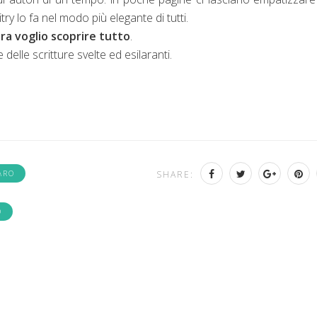
ry lo fa nel modo più elegante di tutti.
ora voglio scoprire tutto
.
 delle scritture svelte ed esilaranti.
ARO
SHARE:
O