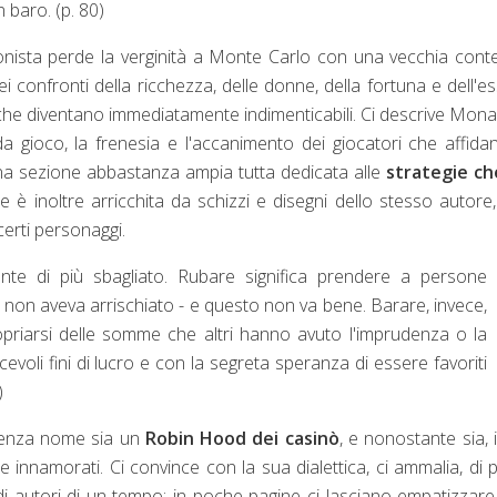
baro. (p. 80)
onista perde la verginità a Monte Carlo con una vecchia cont
ei confronti della ricchezza, delle donne, della fortuna e dell'e
 che diventano immediatamente indimenticabili. Ci descrive Mon
 da gioco, la frenesia e l'accanimento dei giocatori che affida
 una sezione abbastanza ampia tutta dedicata alle
strategie ch
 è inoltre arricchita da schizzi e disegni dello stesso autore
 certi personaggi.
ente di più sbagliato. Rubare significa prendere a persone
non aveva arrischiato - e questo non va bene. Barare, invece,
propriarsi delle somme che altri hanno avuto l'imprudenza o la
evoli fini di lucro e con la segreta speranza di essere favoriti
)
 senza nome sia un
Robin Hood dei casinò
, e nonostante sia, i
innamorati. Ci convince con la sua dialettica, ci ammalia, di 
ndi autori di un tempo: in poche pagine ci lasciano empatizzar