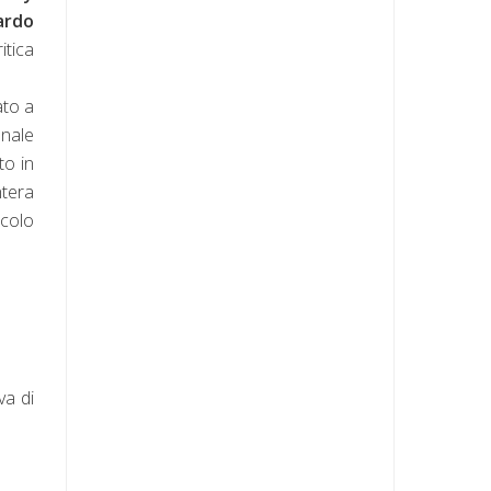
ardo
itica
ato a
anale
to in
ntera
ccolo
va di