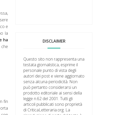
essa,
ssere
aco e
no la
e ha
DISCLAIMER
, che
Questo sito non rappresenta una
testata giornalistica, esprime il
personale punto di vista degli
autori dei post e viene aggiornato
senza alcuna periodicità. Non
può pertanto considerarsi un
prodotto editoriale ai sensi della
legge n.62 del 2001. Tutti gli
n fin
articoli pubblicati sono proprietà
porta
di CriticaLetteraria.org. La
e con