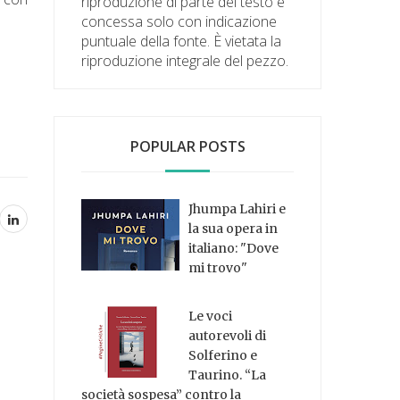
riproduzione di parte del testo è
concessa solo con indicazione
puntuale della fonte. È vietata la
riproduzione integrale del pezzo.
POPULAR POSTS
Jhumpa Lahiri e
la sua opera in
italiano: "Dove
mi trovo"
Le voci
autorevoli di
Solferino e
Taurino. “La
società sospesa” contro la