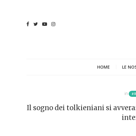
HOME
LE NO
in
#
Il sogno dei tolkieniani si avver
inte