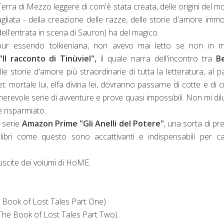
a Terra di Mezzo leggere di com'è stata creata, delle origini del 
liata - della creazione delle razze, delle storie d'amore immor
a dell'entrata in scena di Sauron) ha del magico.
 pur essendo tolkieniana, non avevo mai letto se non in 
"Il racconto di
Tinùviel",
il quale narra dell'incontro tra
B
le storie d'amore più straordinarie di tutta la letteratura, al pa
 mortale lui, elfa divina lei, dovranno passarne di cotte e di 
erevole serie di avventure e prove quasi impossibili. Non mi di
 è risparmiato.
 serie
Amazon Prime "Gli Anelli del Potere"
, una sorta di pr
 libri come questo sono accattivanti e indispensabili per ca
scite dei volumi di HoME.
 Book of Lost Tales Part One
)
The Book of Lost Tales Part Two
)