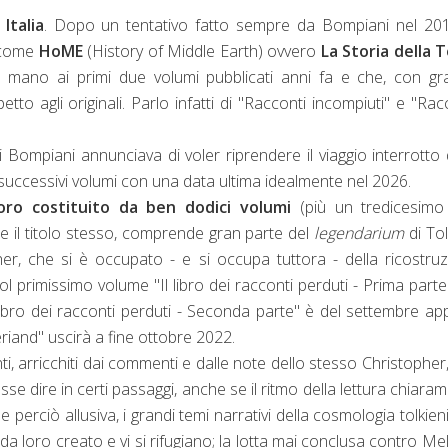
Italia
. Dopo un tentativo fatto sempre da Bompiani nel 201
i come
HoME
(History of Middle Earth) ovvero
La Storia della 
ndo mano ai primi due volumi pubblicati anni fa e che, con g
etto agli originali. Parlo infatti di "Racconti incompiuti" e "Rac
Bompiani annunciava di voler riprendere il viaggio interrotto 
 successivi volumi con una data ultima idealmente nel 2026.
ro costituito da ben dodici volumi
(più un tredicesimo
ce il titolo stesso, comprende gran parte del
legendarium
di Tol
her, che si è occupato - e si occupa tuttora - della ricostru
 col primissimo volume "Il libro dei racconti perduti - Prima parte
bro dei racconti perduti - Seconda parte" è del settembre a
leriand" uscirà a fine ottobre 2022.
i, arricchiti dai commenti e dalle note dello stesso Christopher
e dire in certi passaggi, anche se il ritmo della lettura chiara
e perciò allusiva, i grandi temi narrativi della cosmologia tolkien
a loro creato e vi si rifugiano; la lotta mai conclusa contro Melk