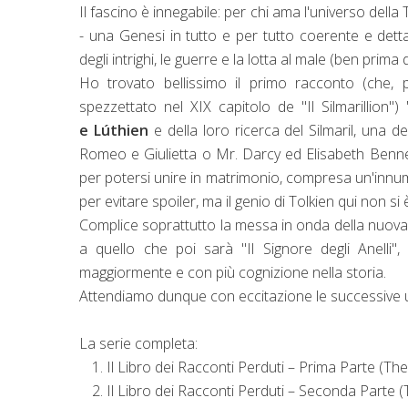
Il fascino è innegabile: per chi ama l'universo dell
- una Genesi in tutto e per tutto coerente e dettag
degli intrighi, le guerre e la lotta al male (ben prim
Ho trovato bellissimo il primo racconto (che,
spezzettato nel XIX capitolo de "Il Silmarillion")
e
Lúthien
e della loro ricerca del Silmaril, una del
Romeo e Giulietta o Mr. Darcy ed Elisabeth Bennet:
per potersi unire in matrimonio, compresa un'innum
per evitare spoiler, ma il genio di Tolkien qui non si
Complice soprattutto la messa in onda della nuova
a quello che poi sarà "Il Signore degli Anelli",
maggiormente e con più cognizione nella storia.
Attendiamo dunque con eccitazione le successive u
La serie completa:
Il Libro dei Racconti Perduti – Prima Parte
(
The
Il Libro dei Racconti Perduti – Seconda Parte
(