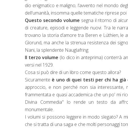
dio enigmatico e maligno; l’avvento nel mondo degli E
dell'umanità, insomma quelle tematiche riprese poi 
Questo secondo volume
segna il ritorno di al
di creature, episodi e leggende nuovi. Tra le narraz
trovano la storia d’amore tra Beren e Lúthien, le
Glorund, ma anche la strenua resistenza dei signori
Nani, la splendente Nauglafring.
Il terzo volume
(lo dico in anteprima) conterrà 
versi nel 1929.
Cosa si può dire di un libro come questo allora?
Sicuramente
è uno di quei testi per chi ha già
approccio, e non
perché
non sia interessante, 
frammentata e quasi accademica che un po' mi ricor
Divina Commedia" lo rende un testo da affr
monumentale.
I volumi si possono leggere in modo slegato? A mi
che si tratta di una saga e che molti personaggi to