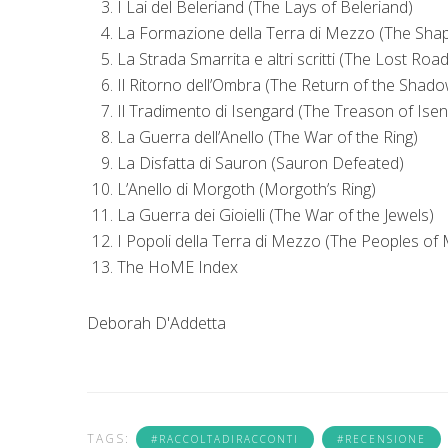
I Lai del Beleriand
(
The Lays of Beleriand
)
La Formazione della Terra di Mezzo
(
The Shap
La Strada Smarrita e altri scritti
(
The Lost Road
Il Ritorno dell’Ombra
(
The Return of the Shad
Il Tradimento di Isengard
(
The Treason of Ise
La Guerra dell’Anello
(
The War of the Ring
)
La Disfatta di Sauron
(
Sauron Defeated
)
L’Anello di Morgoth
(
Morgoth’s Ring
)
La Guerra dei Gioielli
(
The War of the Jewels
)
I Popoli della Terra di Mezzo
(
The Peoples of 
The HoME Index
Deborah D'Addetta
TAGS:
#RACCOLTADIRACCONTI
#RECENSIONE