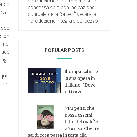
riproduzione di parte del testo è
mondo
concessa solo con indicazione
tali,
puntuale della fonte. È vietata la
riproduzione integrale del pezzo.
modo
eren
ri di
POPULAR POSTS
crude
lungo
Jhumpa Lahiri e
equel
la sua opera in
larsi
italiano: "Dove
mi trovo"
«Tu pensi che
possa essersi
fatto del male?»
«Non so. Che ne
sai di cosa passa in testa alla