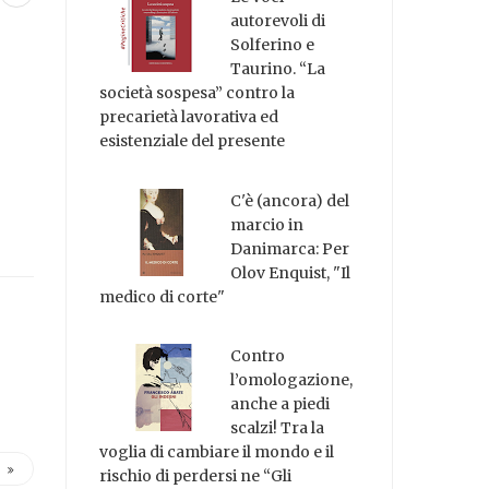
autorevoli di
Solferino e
Taurino. “La
società sospesa” contro la
precarietà lavorativa ed
esistenziale del presente
C'è (ancora) del
marcio in
Danimarca: Per
Olov Enquist, "Il
medico di corte"
Contro
l’omologazione,
anche a piedi
scalzi! Tra la
voglia di cambiare il mondo e il
rischio di perdersi ne “Gli