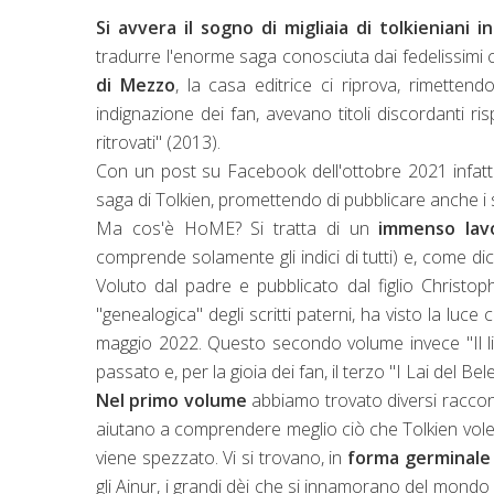
Si avvera il sogno di migliaia di tolkieniani in 
tradurre l'enorme saga conosciuta dai fedelissim
di Mezzo
, la casa editrice ci riprova, rimette
indignazione dei fan, avevano titoli discordanti risp
ritrovati" (2013).
Con un post su Facebook dell'ottobre 2021 infatti 
saga di Tolkien, promettendo di pubblicare anche i
Ma cos'è HoME? Si tratta di un
immenso lavo
comprende solamente gli indici di tutti) e, come di
Voluto dal padre e pubblicato dal figlio Christop
"genealogica" degli scritti paterni, ha visto la luce
maggio 2022. Questo secondo volume invece "Il li
passato e, per la gioia dei fan, il terzo "I Lai del Be
Nel primo volume
abbiamo trovato diversi raccont
aiutano a comprendere meglio ciò che Tolkien voless
viene spezzato. V
i si trovano, in
forma germinale
gli Ainur, i grandi dèi che si innamorano del mondo d