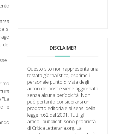
vento
parsa
da si
drago
a dei
DISCLAIMER
sse i
Questo sito non rappresenta una
testata giornalistica, esprime il
personale punto di vista degli
primo
autori dei post e viene aggiornato
ttura
senza alcuna periodicità. Non
e "La
può pertanto considerarsi un
co e
prodotto editoriale ai sensi della
legge n.62 del 2001. Tutti gli
articoli pubblicati sono proprietà
rando
di CriticaLetteraria.org. La