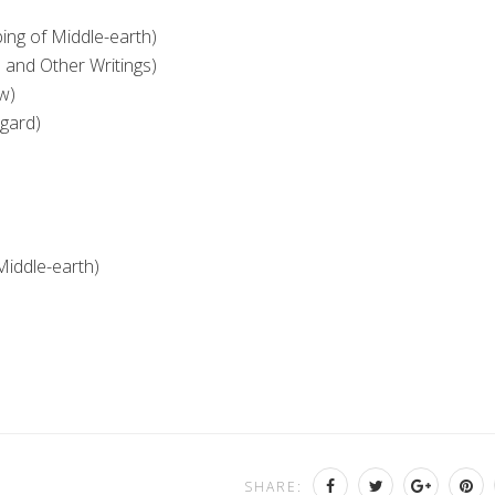
ing of Middle-earth
)
 and Other Writings
)
ow
)
ngard
)
Middle-earth
)
SHARE: