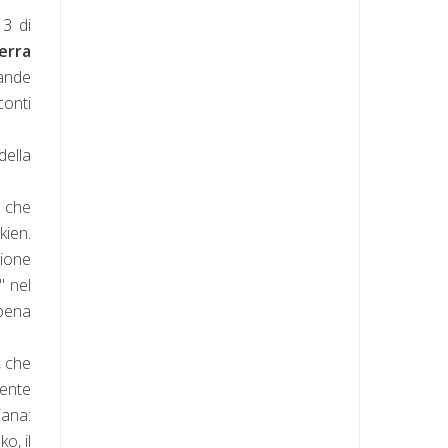
3 di
Terra
rande
conti
della
 che
kien.
zione
" nel
ppena
, che
mente
iana:
o, il