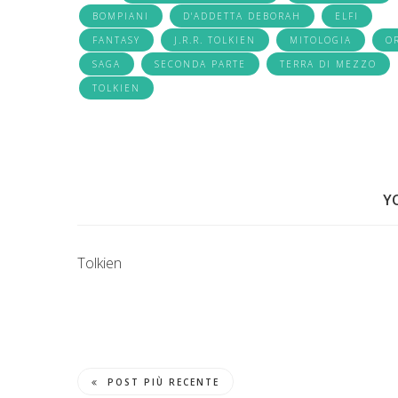
BOMPIANI
D'ADDETTA DEBORAH
ELFI
FANTASY
J.R.R. TOLKIEN
MITOLOGIA
O
SAGA
SECONDA PARTE
TERRA DI MEZZO
TOLKIEN
Y
Tolkien
POST PIÙ RECENTE