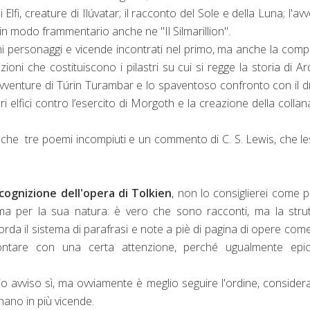
lfi, creature di Ilúvatar; il racconto del Sole e della Luna; l'av
in modo frammentario anche ne "Il Silmarillion".
cuni personaggi e vicende incontrati nel primo, ma anche la com
ioni che costituiscono i pilastri su cui si regge la storia di Ar
 avventure di Túrin Turambar e lo spaventoso confronto con il 
 elfici contro l’esercito di Morgoth e la creazione della collan
anche
tre poemi incompiuti e un commento di C. S. Lewis, che le
 cognizione dell'opera di Tolkien
, non lo consiglierei come 
ma per la sua natura: è vero che sono racconti, ma la stru
da il sistema di parafrasi e note a piè di pagina di opere com
ontare con una certa attenzione, perché ugualmente epi
o avviso sì, ma ovviamente è meglio seguire l'ordine, conside
rnano in più vicende.