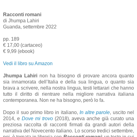
Racconti romani
di Jhumpa Lahiri
Guanda, settembre 2022
pp. 189
€ 17,00 (cartaceo)
€ 9,99 (ebook)
Vedi il libro su Amazon
Jhumpa Lahiri
non ha bisogno di provare ancora quanto
sia innamorata dell’Italia e della sua lingua, o quanto sia
brava a scrivere, nella nostra lingua, testi lettarari che hanno
tutto il diritto di rientrare nella migliore narrativa italiana
contemporanea. Non ne ha bisogno, però lo fa.
Dopo il suo primo libro in italiano,
In altre parole
, uscito nel
2014, e
Dove mi trovo
(2018), aveva anche già curato una
preziosa raccolta di racconti firmati da grandi autori della
narrativa del Novecento italiano. Lo scorso tredici settembre,
poi, è tornata in libreria con
Racconti romani
: un testo in cui