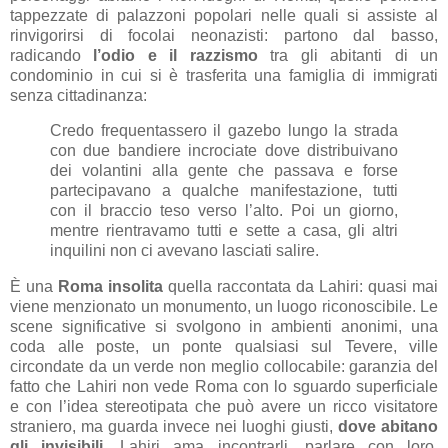
tappezzate di palazzoni popolari nelle quali si assiste al
rinvigorirsi di focolai neonazisti: partono dal basso,
radicando
l’odio e il razzismo
tra gli abitanti di un
condominio in cui si è trasferita una famiglia di immigrati
senza cittadinanza:
Credo frequentassero il gazebo lungo la strada
con due bandiere incrociate dove distribuivano
dei volantini alla gente che passava e forse
partecipavano a qualche manifestazione, tutti
con il braccio teso verso l’alto. Poi un giorno,
mentre rientravamo tutti e sette a casa, gli altri
inquilini non ci avevano lasciati salire.
È una
Roma insolita
quella raccontata da Lahiri: quasi mai
viene menzionato un monumento, un luogo riconoscibile. Le
scene significative si svolgono in ambienti anonimi, una
coda alle poste, un ponte qualsiasi sul Tevere, ville
circondate da un verde non meglio collocabile: garanzia del
fatto che Lahiri non vede Roma con lo sguardo superficiale
e con l’idea stereotipata che può avere un ricco visitatore
straniero, ma guarda invece nei luoghi giusti,
dove abitano
gli invisibili
. Lahiri ama incontrarli, parlare con loro,