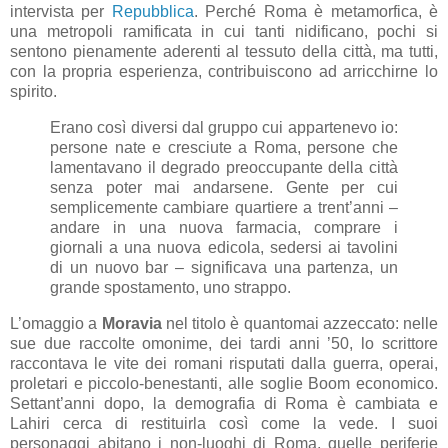
intervista per
Repubblica
. Perché Roma è metamorfica, è
una metropoli ramificata in cui tanti nidificano, pochi si
sentono pienamente aderenti al tessuto della città, ma tutti,
con la propria esperienza, contribuiscono ad arricchirne lo
spirito.
Erano così diversi dal gruppo cui appartenevo io:
persone nate e cresciute a Roma, persone che
lamentavano il degrado preoccupante della città
senza poter mai andarsene. Gente per cui
semplicemente cambiare quartiere a trent’anni –
andare in una nuova farmacia, comprare i
giornali a una nuova edicola, sedersi ai tavolini
di un nuovo bar – significava una partenza, un
grande spostamento, uno strappo.
L’omaggio a
Moravia
nel titolo è quantomai azzeccato: nelle
sue due raccolte omonime, dei tardi anni ’50, lo scrittore
raccontava le vite dei romani risputati dalla guerra, operai,
proletari e piccolo-benestanti, alle soglie Boom economico.
Settant’anni dopo, la demografia di Roma è cambiata e
Lahiri cerca di restituirla così come la vede. I suoi
personaggi abitano i non-luoghi di Roma, quelle periferie