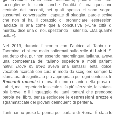
raccoglierne le storie: anche l’oralità è una questione
centrale dei racconti, nei quali spesso ci sono segreti
sussurrati, conversazioni captate di sfuggita, parole scritte
che non si ha il coraggio di pronunciare, espressioni
lanciate in aria come quella conclusiva («Che città di
merda» dice una di noi, spezzando il silenzio. «Ma quant’è
bella»).
Nel 2019, durante l’incontro con l’autrice al Taobuk di
Taormina, ci si era molto soffermati sullo
stile di Lahiri
. Si
era detto che, pur non essendo madrelingua italiana, aveva
una competenza dell’italiano superiore a molti parlanti
nativi:
Dove mi trovo
aveva una sintassi lenta, dolce,
vocaboli ricercati con cura in modo da scegliere sempre la
sfumatura di significato più appropriata per ogni contesto. In
Racconti romani
si ritrova il ritmo cullante della prosa di
Lahiri, ma il repertorio lessicale si fa più sferzante, la sintassi
più breve: è il linguaggio dei tanti romani che prendono
parola nel libro, senza escludere le
espressioni grezze
e
sgrammaticate dei giovani delinquenti di periferia.
Tanti hanno preso la penna per parlare di Roma. È stata lo