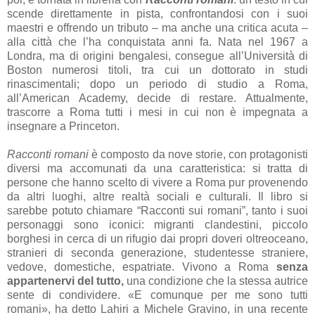
scende direttamente in pista, confrontandosi con i suoi
maestri e offrendo un tributo – ma anche una critica acuta –
alla città che l’ha conquistata anni fa. Nata nel 1967 a
Londra, ma di origini bengalesi, consegue all’Università di
Boston numerosi titoli, tra cui un dottorato in studi
rinascimentali; dopo un periodo di studio a Roma,
all’American Academy, decide di restare. Attualmente,
trascorre a Roma tutti i mesi in cui non è impegnata a
insegnare a Princeton.
Racconti romani
è composto da nove storie, con protagonisti
diversi ma accomunati da una caratteristica: si tratta di
persone che hanno scelto di vivere a Roma pur provenendo
da altri luoghi, altre realtà sociali e culturali. Il libro si
sarebbe potuto chiamare “Racconti sui romani”, tanto i suoi
personaggi sono iconici: migranti clandestini, piccolo
borghesi in cerca di un rifugio dai propri doveri oltreoceano,
stranieri di seconda generazione, studentesse straniere,
vedove, domestiche, espatriate. Vivono a Roma
senza
appartenervi del tutto,
una condizione che la stessa autrice
sente di condividere. «E comunque per me sono tutti
romani», ha detto Lahiri a Michele Gravino, in una recente