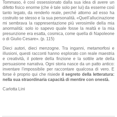
Tommaso, è così ossessionato dalla sua idea di avere un
difetto fisico enorme (che è tale solo per lui) da esserne così
tanto legato, da renderlo reale, perché attorno ad esso ha
costruito se stesso e la sua personalità.
«Quell'allucinazione
mi sembrava la rappresentazione più verosimile della mia
anormalità: solo io sapevo quale fosse la realtà e la mia
presunzione era esatta, cosmica, come quella di Napoleone
o di Giulio Cesare». (p. 115)
Dieci autori, dieci menzogne. Tra inganni, metamorfosi e
illusioni, questi racconti hanno esplorato con reale maestria
e creatività, il potere della finzione e la sottile arte della
persuasione narrativa. Ogni storia nasce da un patto antico:
inventare l'impossibile per raccontare qualcosa di vero. E
forse è proprio qui che risiede
il segreto della letteratura:
nella sua straordinaria capacità di mentire con onestà.
Carlotta Lini