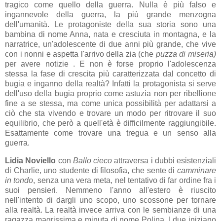
tragico come quello della guerra. Nulla è più falso e
ingannevole della guerra, la più grande menzogna
dell'umanità. Le protagoniste della sua storia sono una
bambina di nome Anna, nata e cresciuta in montagna, e la
narratrice, un'adolescente di due anni più grande, che vive
con i nonni e aspetta l'arrivo della zia (che
puzza di miseria)
per avere notizie . E non è forse proprio l'adolescenza
stessa la fase di crescita più caratterizzata dal concetto di
bugia e inganno della realtà? Infatti la protagonista si serve
dell'uso della bugia proprio come astuzia non per ribellione
fine a se stessa, ma come unica possibilità per adattarsi a
ciò che sta vivendo e trovare un modo per ritrovare il suo
equilibrio, che però a quell'età è difficilmente raggiungibile.
Esattamente come trovare una tregua e un senso alla
guerra.
Lidia Noviello
con
Ballo cieco
attraversa i dubbi esistenziali
di Charlie, uno studente di filosofia, che sente di
camminare
in tondo
, senza una vera meta, nel tentativo di far ordine fra i
suoi pensieri. Nemmeno l'anno all'estero è riuscito
nell'intento di dargli uno scopo, uno scossone per tornare
alla realtà. La realtà invece arriva con le sembianze di una
ragazza magrissima e minuta di nome Polina. I due iniziano