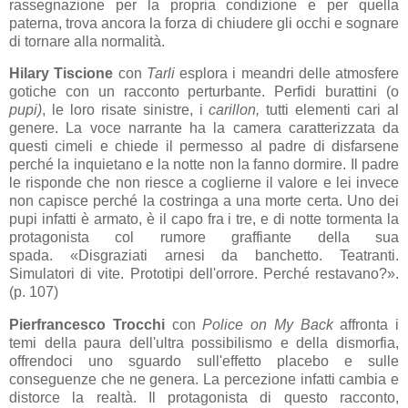
rassegnazione per la propria condizione e per quella
paterna, trova ancora la forza di chiudere gli occhi e sognare
di tornare alla normalità.
Hilary Tiscione
con
Tarli
esplora i meandri delle atmosfere
gotiche con un racconto perturbante. Perfidi burattini (o
pupi)
, le loro risate sinistre, i
carillon,
tutti elementi cari al
genere. La voce narrante ha la camera caratterizzata da
questi cimeli e chiede il permesso al padre di disfarsene
perché la inquietano e la notte non la fanno dormire. Il padre
le risponde che non riesce a coglierne il valore e lei invece
non capisce perché la costringa a una morte certa. Uno dei
pupi infatti è armato, è il capo fra i tre, e di notte tormenta la
protagonista col rumore graffiante della sua
spada.
«Disgraziati arnesi da banchetto. Teatranti.
Simulatori di vite. Prototipi dell'orrore. Perché restavano?».
(p. 107)
Pierfrancesco Trocchi
con
Police on My Back
affronta i
temi della paura dell'ultra possibilismo e della dismorfia,
offrendoci uno sguardo sull'effetto placebo e sulle
conseguenze che ne genera. La percezione infatti cambia e
distorce la realtà. Il protagonista di questo racconto,