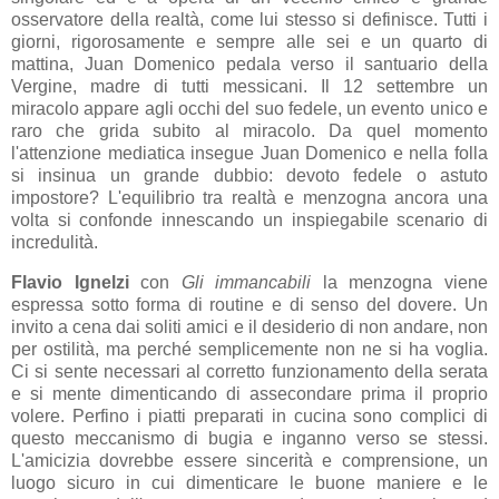
osservatore della realtà, come lui stesso si definisce. Tutti i
giorni, rigorosamente e sempre alle sei e un quarto di
mattina, Juan Domenico pedala verso il santuario della
Vergine, madre di tutti messicani. Il 12 settembre un
miracolo appare agli occhi del suo fedele, un evento unico e
raro che grida subito al miracolo. Da quel momento
l'attenzione mediatica insegue Juan Domenico e nella folla
si insinua un grande dubbio: devoto fedele o astuto
impostore? L'equilibrio tra realtà e menzogna ancora una
volta si confonde innescando un inspiegabile scenario di
incredulità.
Flavio Ignelzi
con
Gli immancabili
la menzogna viene
espressa sotto forma di routine e di senso del dovere. Un
invito a cena dai soliti amici e il desiderio di non andare, non
per ostilità, ma perché semplicemente non ne si ha voglia.
Ci si sente necessari al corretto funzionamento della serata
e si mente dimenticando di assecondare prima il proprio
volere. Perfino i piatti preparati in cucina sono complici di
questo meccanismo di bugia e inganno verso se stessi.
L'amicizia dovrebbe essere sincerità e comprensione, un
luogo sicuro in cui dimenticare le buone maniere e le