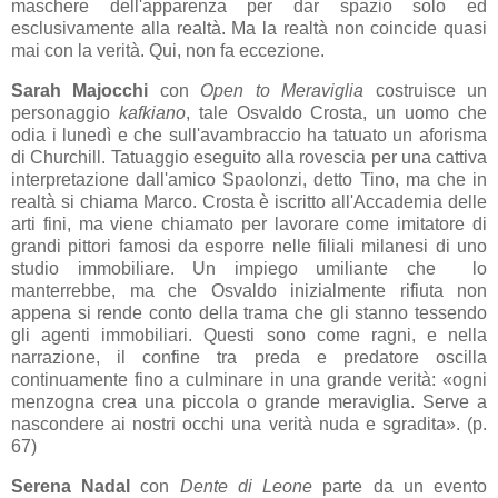
maschere dell'apparenza per dar spazio solo ed
esclusivamente alla realtà. Ma la realtà non coincide quasi
mai con la verità. Qui, non fa eccezione.
Sarah Majocchi
con
Open to Meraviglia
costruisce un
personaggio
kafkiano
, tale Osvaldo Crosta, un uomo che
odia i lunedì e che sull'avambraccio ha tatuato un aforisma
di Churchill. Tatuaggio eseguito alla rovescia per una cattiva
interpretazione dall'amico Spaolonzi, detto Tino, ma che in
realtà si chiama Marco. Crosta è iscritto all'Accademia delle
arti fini, ma viene chiamato per lavorare come imitatore di
grandi pittori famosi da esporre nelle filiali milanesi di uno
studio immobiliare. Un impiego umiliante che lo
manterrebbe, ma che Osvaldo inizialmente rifiuta non
appena si rende conto della trama che gli stanno tessendo
gli agenti immobiliari. Questi sono come ragni, e nella
narrazione, il confine tra preda e predatore oscilla
continuamente fino a culminare in una grande verità:
«ogni
menzogna crea una piccola o grande meraviglia. Serve a
nascondere ai nostri occhi una verità nuda e sgradita». (p.
67)
Serena Nadal
con
Dente di Leone
parte da un evento