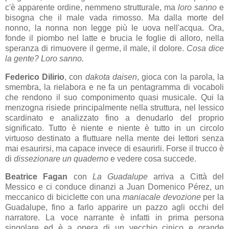
c'è apparente ordine, nemmeno strutturale, ma
loro sanno
e
bisogna che il male vada rimosso. Ma dalla morte del
nonno, la nonna non legge più le uova nell'acqua. Ora,
fonde il piombo nel latte e brucia le foglie di alloro, nella
speranza di rimuovere il germe, il male, il dolore.
Cosa dice
la gente? Loro sanno.
Federico Dilirio
, con
dakota daisen
, gioca con la parola, la
smembra, la rielabora e ne fa un pentagramma di vocaboli
che rendono il suo componimento quasi musicale. Qui la
menzogna risiede principalmente nella struttura, nel lessico
scardinato e analizzato fino a denudarlo del proprio
significato. Tutto è niente e niente è tutto in un circolo
virtuoso destinato a fluttuare nella mente dei lettori senza
mai esaurirsi, ma capace invece di esaurirli. Forse il trucco è
di
dissezionare un quaderno
e vedere cosa succede.
Beatrice Fagan
con
La Guadalupe
arriva a Città del
Messico e ci conduce dinanzi a Juan Domenico Pérez, un
meccanico di biciclette con una
maniacale devozione
per la
Guadalupe, fino a farlo apparire un pazzo agli occhi del
narratore. La voce narrante è infatti in prima persona
singolare ed è a opera di un vecchio cinico e grande