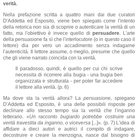
verità.
Nella prefazione scritta a quattro mani dai due curatori
D'Addetta ed Esposito, viene ben spiegato come l'intento
della retorica non sia di scoprire o autenticare la verità di un
fatto, ma l'obiettivo è invece quello di
persuadere
. L'arte
della persuasione fa sì che l'interlocutore (o in questo caso il
lettore) dia per vero un accadimento senza indagarne
l'autenticità. Il lettore assume, o meglio, presume che quello
che gli viene narrato coincida con la verità.
Il paradosso, quindi, è quello per cui chi scrive
necessita di ricorrere alla bugia - una bugia ben
organizzata e strutturata - per poter far accedere
il lettore alla verità. (p. 6)
Ma dove sta la verità allora? La
persuasion
e, spiegano
D'Addetta ed Esposito, è una delle possibili risposte per
declinare allo stesso tempo sia la verità che l'inganno
letterario.
«
Un racconto bugiardo potrebbe costruire una
verità travestita da inganno, o viceversa
[...]». (p. 7) L'idea di
affidare a dieci autori e autrici il compito di indagare,
decostruire e creare la menzogna, nasce dal bisogno di