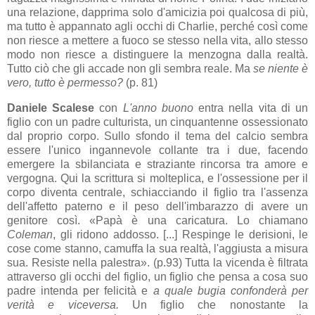
una relazione, dapprima solo d'amicizia poi qualcosa di più,
ma tutto è appannato agli occhi di Charlie, perché così come
non riesce a mettere a fuoco se stesso nella vita, allo stesso
modo non riesce a distinguere la menzogna dalla realtà.
Tutto ciò che gli accade non gli sembra reale. Ma
se niente è
vero, tutto è permesso?
(p. 81)
Daniele Scalese
con
L'anno buono
entra nella vita di un
figlio con un padre culturista, un cinquantenne ossessionato
dal proprio corpo. Sullo sfondo il tema del calcio sembra
essere l'unico ingannevole collante tra i due, facendo
emergere la sbilanciata e straziante rincorsa tra amore e
vergogna. Qui la scrittura si molteplica, e l'ossessione per il
corpo diventa centrale, schiacciando il figlio tra l'assenza
dell'affetto paterno e il peso dell'imbarazzo di avere un
genitore così. «Papà è una caricatura. Lo chiamano
Coleman
, gli ridono addosso. [...] Respinge le derisioni, le
cose come stanno, camuffa la sua realtà, l'aggiusta a misura
sua. Resiste nella palestra». (p.93) Tutta la vicenda è filtrata
attraverso gli occhi del figlio, un figlio che pensa a cosa suo
padre intenda per felicità e
a quale bugia confonderà per
verità e viceversa.
Un figlio
che nonostante la