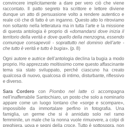
convincere implicitamente a dare per vero ciò che viene
raccontato. Il patto segreto tra scrittore e lettore diviene
dunque un atto di persuasione volto a rendere autentico e
reale ciò che di fatto è un inganno. Questo atto lo ritroviamo
non soltanto nella letteratura ma in tutta l'arte e la missione
di questa antologia è proprio di
«
domandarsi dove inizia il
territorio della verità e dove quello della menzogna, essendo
comunque consapevoli - soprattutto nel dominio dell'arte -
che tutto è verità e tutto è bugia
». (p. 8)
Ogni autore e autrice dell'antologia declina la bugia a modo
proprio. Ho apprezzato moltissimo come questo affascinante
tema sia stato sviluppato, perché ciascuno ha creato
qualcosa di nuovo, qualcosa di intimo, disturbante, riflessivo
e diverso.
Sara Cordero
con
Piombo nel latte
ci accompagna
nell'inafferrabile Santochiaro, un posto che solo a nominarlo
appare come un luogo lontano che
«sorge e scompare»,
impossibile da immortalare perfino in fotografia. Una
famiglia, un germe che si è annidato solo nel ramo
femminile, un male che la nonna vuole rimuovere, a colpi di
preghiera, uova e segni della croce. Tutto è sottosopra, non