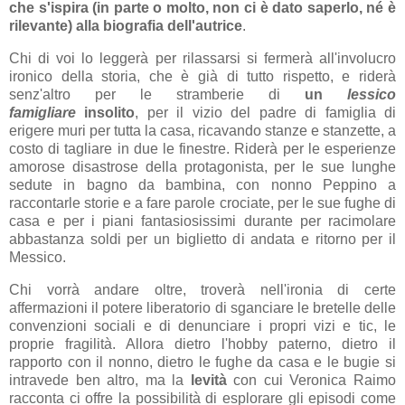
che s'ispira (in parte o molto, non ci è dato saperlo, né è
rilevante) alla biografia dell'autrice
.
Chi di voi lo leggerà per rilassarsi si fermerà all'involucro
ironico della storia, che è già di tutto rispetto, e riderà
senz'altro per le stramberie di
un
lessico
famigliare
insolito
, per il vizio del padre di famiglia di
erigere muri per tutta la casa, ricavando stanze e stanzette, a
costo di tagliare in due le finestre. Riderà per le esperienze
amorose disastrose della protagonista, per le sue lunghe
sedute in bagno da bambina, con nonno Peppino a
raccontarle storie e a fare parole crociate, per le sue fughe di
casa e per i piani fantasiosissimi durante per racimolare
abbastanza soldi per un biglietto di andata e ritorno per il
Messico.
Chi vorrà andare oltre, troverà nell'ironia di certe
affermazioni il potere liberatorio di sganciare le bretelle delle
convenzioni sociali e di denunciare i propri vizi e tic, le
proprie fragilità. Allora dietro l'hobby paterno, dietro il
rapporto con il nonno, dietro le fughe da casa e le bugie si
intravede ben altro, ma la
levità
con cui Veronica Raimo
racconta ci offre la possibilità di esplorare gli episodi come