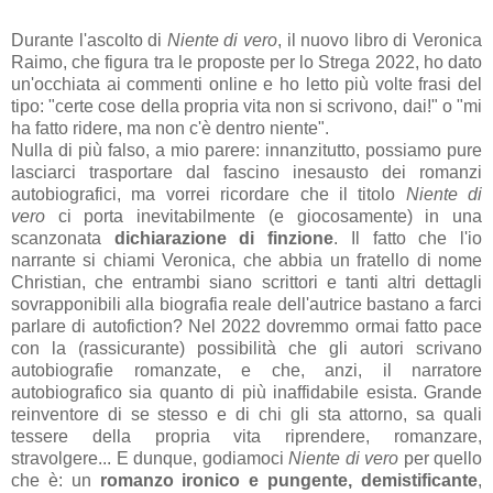
Durante l'ascolto di
Niente di vero
, il nuovo libro di Veronica
Raimo, che figura tra le proposte per lo Strega 2022, ho dato
un'occhiata ai commenti online e ho letto più volte frasi del
tipo: "certe cose della propria vita non si scrivono, dai!" o "mi
ha fatto ridere, ma non c'è dentro niente".
Nulla di più falso, a mio parere: innanzitutto, possiamo pure
lasciarci trasportare dal fascino inesausto dei romanzi
autobiografici, ma vorrei ricordare che il titolo
Niente di
vero
ci porta inevitabilmente (e giocosamente) in una
scanzonata
dichiarazione di finzione
. Il fatto che l'io
narrante si chiami Veronica, che abbia un fratello di nome
Christian, che entrambi siano scrittori e tanti altri dettagli
sovrapponibili alla biografia reale dell'autrice bastano a farci
parlare di autofiction? Nel 2022 dovremmo ormai fatto pace
con la (rassicurante) possibilità che gli autori scrivano
autobiografie romanzate, e che, anzi, il narratore
autobiografico sia quanto di più inaffidabile esista. Grande
reinventore di se stesso e di chi gli sta attorno, sa quali
tessere della propria vita riprendere, romanzare,
stravolgere... E dunque, godiamoci
Niente di vero
per quello
che è: un
romanzo ironico e pungente, demistificante
,