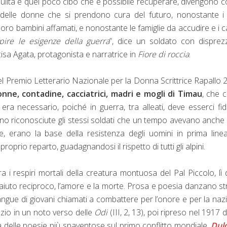
pulita e quel poco cibo che è possibile recuperare, divengono 
 delle donne che si prendono cura del futuro, nonostante i
 loro bambini affamati, e nonostante le famiglie da accudire e i 
pire le esigenze della guerra
”, dice un soldato con dispre
cisa Agata, protagonista e narratrice in
Fiore di roccia
.
e del Premio Letterario Nazionale per la Donna Scrittrice Rapallo 
nne, contadine, cacciatrici, madri e mogli di Timau
, che 
era necessario, poiché in guerra, tra alleati, deve esserci fid
evano riconosciute gli stessi soldati che un tempo avevano anche
, erano la base della resistenza degli uomini in prima line
prio reparto, guadagnandosi il rispetto di tutti gli alpini.
a i respiri mortali della creatura montuosa del Pal Piccolo, lì
’aiuto reciproco, l’amore e la morte. Prosa e poesia danzano st
angue di giovani chiamati a combattere per l’onore e per la naz
azio in un noto verso delle
Odi
(III, 2, 13), poi ripreso nel 1917 
 delle poesie più spaventose sul primo conflitto mondiale,
Dulc