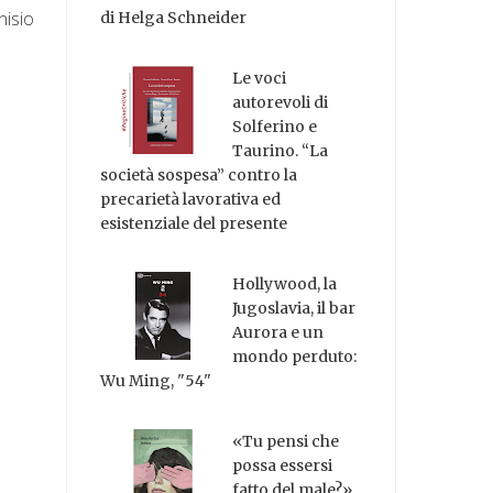
nisio
di Helga Schneider
Le voci
autorevoli di
Solferino e
Taurino. “La
società sospesa” contro la
precarietà lavorativa ed
esistenziale del presente
Hollywood, la
Jugoslavia, il bar
Aurora e un
mondo perduto:
Wu Ming, "54"
«Tu pensi che
possa essersi
fatto del male?»