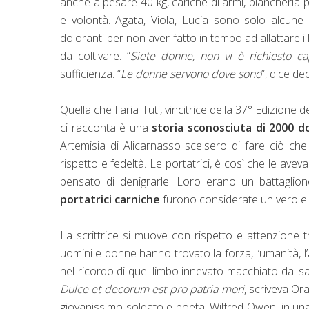
anche a pesare 40 kg, cariche di armi, biancheria 
e volontà. Agata, Viola, Lucia sono solo alcune
doloranti per non aver fatto in tempo ad allattare i
da coltivare. “
Siete donne, non vi è richiesto ca
sufficienza. “
Le donne servono dove sono
”, dice de
Quella che Ilaria Tuti, vincitrice della 37° Edizion
ci racconta è una
storia sconosciuta di 2000 do
Artemisia di Alicarnasso scelsero di fare ciò che 
rispetto e fedeltà. Le portatrici, è così che le av
pensato di denigrarle. Loro erano un battaglione
portatrici carniche
furono considerate un vero e pro
La scrittrice si muove con rispetto e attenzione tr
uomini e donne hanno trovato la forza, l’umanità, l
nel ricordo di quel limbo innevato macchiato dal s
Dulce et decorum est pro patria mori
, scriveva Or
giovanissimo soldato e poeta, Wilfred Owen, in una