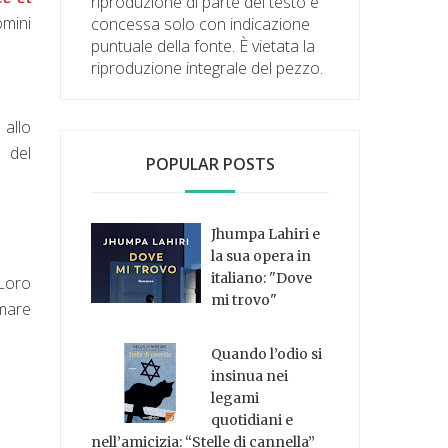
riproduzione di parte del testo è
omini
concessa solo con indicazione
puntuale della fonte. È vietata la
riproduzione integrale del pezzo.
 allo
e del
POPULAR POSTS
Jhumpa Lahiri e
la sua opera in
italiano: "Dove
 Loro
mi trovo"
amare
Quando l’odio si
insinua nei
legami
quotidiani e
nell’amicizia: “Stelle di cannella”