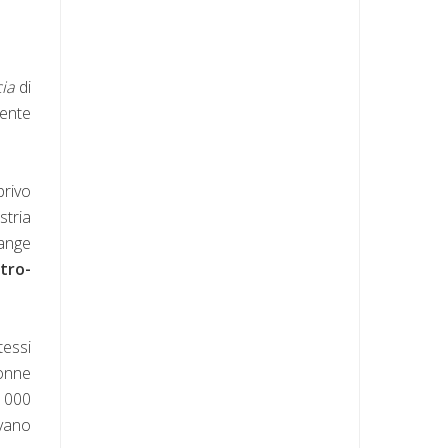
cia
di
mente
privo
stria
iange
stro-
tessi
donne
 1000
ivano