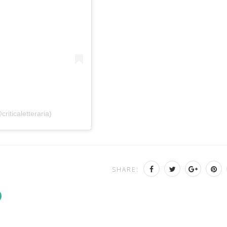
riticaletteraria)
SHARE: