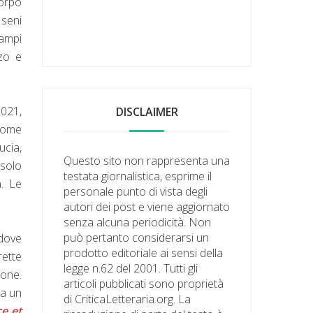
corpo
 seni
campi
zzo e
2021,
DISCLAIMER
come
ucia,
Questo sito non rappresenta una
 solo
testata giornalistica, esprime il
a. Le
personale punto di vista degli
autori dei post e viene aggiornato
senza alcuna periodicità. Non
può pertanto considerarsi un
 dove
prodotto editoriale ai sensi della
rette
legge n.62 del 2001. Tutti gli
ione.
articoli pubblicati sono proprietà
da un
di CriticaLetteraria.org. La
e et