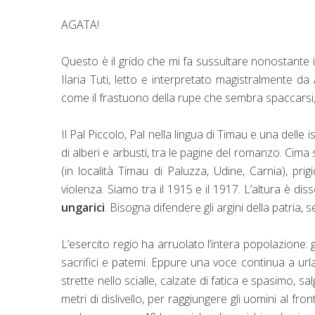
AGATA!
Questo è il grido che mi fa sussultare nonostante i d
Ilaria Tuti, letto e interpretato magistralmente d
come il frastuono della rupe che sembra spaccarsi, 
Il Pal Piccolo, Pal nella lingua di Timau e una delle i
di alberi e arbusti, tra le pagine del romanzo. Cima s
(in località Timau di Paluzza, Udine, Carnia), pri
violenza. Siamo tra il 1915 e il 1917. L’altura è di
ungarici
. Bisogna difendere gli argini della patria, s
L’esercito regio ha arruolato l’intera popolazione:
sacrifici e patemi. Eppure una voce continua a urla
strette nello scialle, calzate di fatica e spasimo, s
metri di dislivello, per raggiungere gli uomini al fr