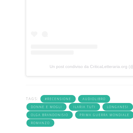
Un post condiviso da CriticaLetteraria.org (@c
TAGS:
#RECENSIONE
AUDIOLIBRO
DONNE E MOGLI
ILARIA TUTI
LONGANESI
OLGA BRANDONISIO
PRIMA GUERRA MONDIALE
ROMANZO