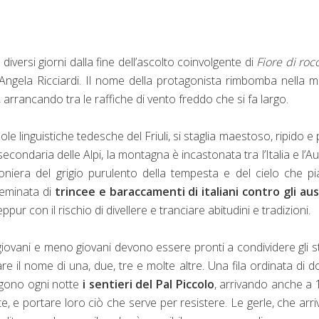
iversi giorni dalla fine dell’ascolto coinvolgente di
Fiore di roc
a Angela Ricciardi. Il nome della protagonista rimbomba nella 
arrancando tra le raffiche di vento freddo che si fa largo.
sole linguistiche tedesche del Friuli, si staglia maestoso, ripido e 
econdaria delle Alpi, la montagna è incastonata tra l’Italia e l’Au
gioniera del grigio purulento della tempesta e del cielo che p
sseminata di
trincee e baraccamenti di italiani contro gli au
eppur con il rischio di divellere e tranciare abitudini e tradizioni.
 giovani e meno giovani devono essere pronti a condividere gli s
re il nome di una, due, tre e molte altre. Una fila ordinata di 
algono ogni notte
i sentieri del Pal Piccolo
, arrivando anche a
onte, e portare loro ciò che serve per resistere. Le gerle, che arr