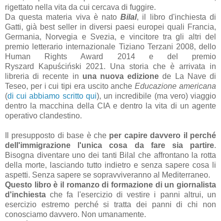
rigettato nella vita da cui cercava di fuggire.
Da questa materia viva è nato
Bilal
, il libro d'inchiesta di
Gatti, già best seller in diversi paesi europei quali Francia,
Germania, Norvegia e Svezia, e vincitore tra gli altri del
premio letterario internazionale Tiziano Terzani 2008, dello
Human Rights Award 2014 e del premio
Ryszard
Kapuściński 2021. Una storia che è arrivata in
libreria di recente in
una nuova edizione
de La Nave di
Teseo, per i cui tipi era uscito anche
Educazione americana
(
di cui abbiamo scritto qui
), un incredibile (ma vero) viaggio
dentro la macchina della CIA e dentro la vita di un agente
operativo clandestino.
Il presupposto di base è che
per capire davvero il perché
dell'immigrazione l'unica cosa da fare sia partire
.
Bisogna diventare uno dei tanti Bilal che affrontano la rotta
della morte, lasciando tutto indietro e senza sapere cosa li
aspetti. Senza sapere se sopravviveranno al Mediterraneo.
Questo libro è il romanzo di formazione di un giornalista
d'inchiesta
che fa l'esercizio di vestire i panni altrui, un
esercizio estremo perché si tratta dei panni di chi non
conosciamo davvero. Non umanamente.