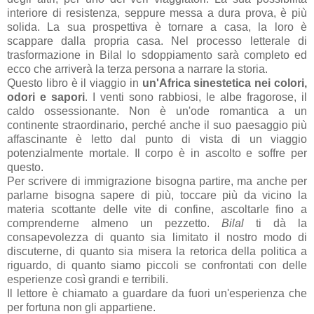
interiore di resistenza, seppure messa a dura prova, è più
solida. La sua prospettiva è tornare a casa, la loro è
scappare dalla propria casa. Nel processo letterale di
trasformazione in Bilal lo sdoppiamento sarà completo ed
ecco che arriverà la terza persona a narrare la storia.
Questo libro è il viaggio in
un'Africa sinestetica nei colori,
odori e sapori
. I venti sono rabbiosi, le albe fragorose, il
caldo ossessionante. Non è un'ode romantica a un
continente straordinario, perché anche il suo paesaggio più
affascinante è letto dal punto di vista di un viaggio
potenzialmente mortale. Il corpo è in ascolto e soffre per
questo.
Per scrivere di immigrazione bisogna partire, ma anche per
parlarne bisogna sapere di più, toccare più da vicino la
materia scottante delle vite di confine, ascoltarle fino a
comprenderne almeno un pezzetto.
Bilal
ti dà la
consapevolezza di quanto sia limitato il nostro modo di
discuterne, di quanto sia misera la retorica della politica a
riguardo, di quanto siamo piccoli se confrontati con delle
esperienze così grandi e terribili.
Il lettore è chiamato a guardare da fuori un'esperienza che
per fortuna non gli appartiene.