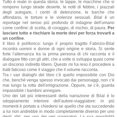
Tutto è reale in questa storia: le tappe, le macchine che si
rompono lungo strade deserte, le notti di febbre, i piazzali
degli autogare, i centri di detenzione, le barche che
affondano, le torture e le violenze sessuali.
Bilal
è un
reportage nel senso più profondo di indagine dell'umano
come confine: di scelta, di coraggio, di rischio, di paura.
Per
lasciare tutto e rischiare la morte devi per forza trovarti a
un confine
.
Il libro è polifonico: lungo il proprio tragitto Fabrizio-Bilal
incontra uomini e donne di ogni origine e storia. Si sente
forte l'alternanza tra la prima persona di chi racconta e il
dialogare fitto con gli altri, che a volte si sviluppa quasi come
un discorso indiretto libero. Questo mi ha reso il procedere a
tratti faticoso come il viaggio che il volume racconta.
Tra i vari dialoghi del libro c'è quello impossibile con Dio
che, benché venga spesso invocato dai personaggi, non c'è
mai lungo la rotta dell'emigrazione. Oppure, se c'è, guarda
impassibile i bambini annegare.
Uno dei lati più interessanti della narrazione di Bilal è lo
sdoppiamento interiore dell'autore-viaggiatore: in più
momenti è portato a chiedersi se quello che sta succedendo
a lui non andrebbe in modo completamente diverso per uno
degli altri, per uno dei veri viaggiatori. La sua possibilità