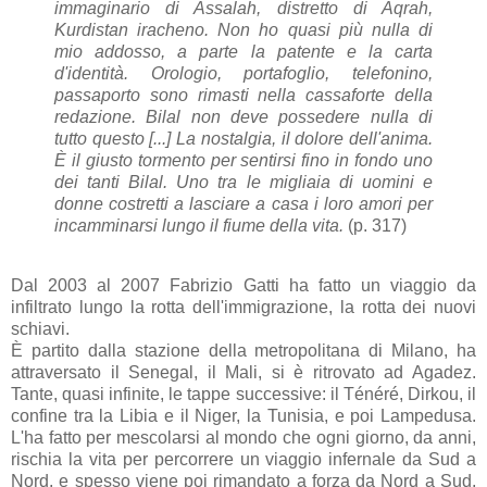
immaginario di Assalah, distretto di Aqrah,
Kurdistan iracheno. Non ho quasi più nulla di
mio addosso, a parte la patente e la carta
d'identità. Orologio, portafoglio, telefonino,
passaporto sono rimasti nella cassaforte della
redazione. Bilal non deve possedere nulla di
tutto questo [...] La nostalgia, il dolore dell'anima.
È il giusto tormento per sentirsi fino in fondo uno
dei tanti Bilal. Uno tra le migliaia di uomini e
donne costretti a lasciare a casa i loro amori per
incamminarsi lungo il fiume della vita.
(p. 317)
Dal 2003 al 2007 Fabrizio Gatti ha fatto un viaggio da
infiltrato lungo la rotta dell'immigrazione, la rotta dei nuovi
schiavi.
È partito dalla stazione della metropolitana di Milano, ha
attraversato il Senegal, il Mali, si è ritrovato ad Agadez.
Tante, quasi infinite, le tappe successive: il Ténéré, Dirkou, il
confine tra la Libia e il Niger, la Tunisia, e poi Lampedusa.
L'ha fatto per mescolarsi al mondo che ogni giorno, da anni,
rischia la vita per percorrere un viaggio infernale da Sud a
Nord, e spesso viene poi rimandato a forza da Nord a Sud,