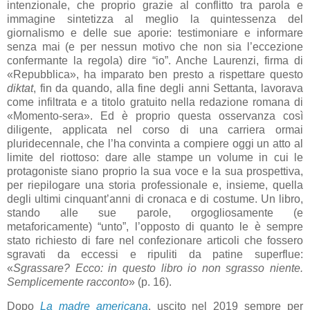
intenzionale, che proprio grazie al conflitto tra parola e
immagine sintetizza al meglio la quintessenza del
giornalismo e delle sue aporie: testimoniare e informare
senza mai (e per nessun motivo che non sia l’eccezione
confermante la regola) dire “io”. Anche Laurenzi, firma di
«Repubblica», ha imparato ben presto a rispettare questo
diktat
, fin da quando, alla fine degli anni Settanta, lavorava
come infiltrata e a titolo gratuito nella redazione romana di
«Momento-sera». Ed è proprio questa osservanza così
diligente, applicata nel corso di una carriera ormai
pluridecennale, che l’ha convinta a compiere oggi un atto al
limite del riottoso: dare alle stampe un volume in cui le
protagoniste siano proprio la sua voce e la sua prospettiva,
per riepilogare una storia professionale e, insieme, quella
degli ultimi cinquant’anni di cronaca e di costume. Un libro,
stando alle sue parole, orgogliosamente (e
metaforicamente) “unto”, l’opposto di quanto le è sempre
stato richiesto di fare nel confezionare articoli che fossero
sgravati da eccessi e ripuliti da patine superflue:
«
Sgrassare? Ecco: in questo libro io non sgrasso niente.
Semplicemente racconto
» (p. 16).
Dopo
La madre americana
, uscito nel 2019 sempre per