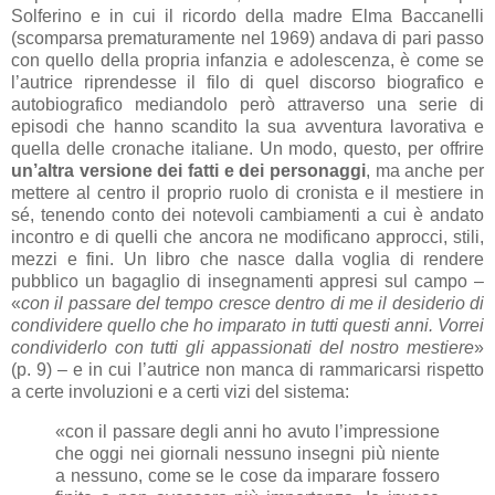
Solferino e in cui il ricordo della madre Elma Baccanelli
(scomparsa prematuramente nel 1969) andava di pari passo
con quello della propria infanzia e adolescenza, è come se
l’autrice riprendesse il filo di quel discorso biografico e
autobiografico mediandolo però attraverso una serie di
episodi che hanno scandito la sua avventura lavorativa e
quella delle cronache italiane. Un modo, questo, per offrire
un’altra versione dei fatti e dei personaggi
, ma anche per
mettere al centro il proprio ruolo di cronista e il mestiere in
sé, tenendo conto dei notevoli cambiamenti a cui è andato
incontro e di quelli che ancora ne modificano approcci, stili,
mezzi e fini. Un libro che nasce dalla voglia di rendere
pubblico un bagaglio di insegnamenti appresi sul campo –
«
con il passare del tempo cresce dentro di me il desiderio di
condividere quello che ho imparato in tutti questi anni. Vorrei
condividerlo con tutti gli appassionati del nostro mestiere
»
(p. 9) – e in cui l’autrice non manca di rammaricarsi rispetto
a certe involuzioni e a certi vizi del sistema:
«con il passare degli anni ho avuto l’impressione
che oggi nei giornali nessuno insegni più niente
a nessuno, come se le cose da imparare fossero