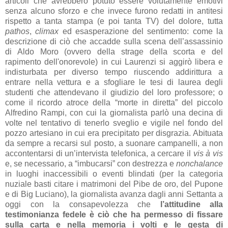
articoli che avrebbero potuto essere volutamente emotivi
senza alcuno sforzo e che invece furono redatti in antitesi
rispetto a tanta stampa (e poi tanta TV) del dolore, tutta
pathos
,
climax
ed esasperazione del sentimento: come la
descrizione di ciò che accadde sulla scena dell’assassinio
di Aldo Moro (ovvero della strage della scorta e del
rapimento dell'onorevole) in cui Laurenzi si aggirò libera e
indisturbata per diverso tempo riuscendo addirittura a
entrare nella vettura e a sfogliare le tesi di laurea degli
studenti che attendevano il giudizio del loro professore; o
come il ricordo atroce della “morte in diretta” del piccolo
Alfredino Rampi, con cui la giornalista parlò una decina di
volte nel tentativo di tenerlo sveglio e vigile nel fondo del
pozzo artesiano in cui era precipitato per disgrazia. Abituata
da sempre a recarsi sul posto, a suonare campanelli, a non
accontentarsi di un’intervista telefonica, a cercare il
vis à vis
e, se necessario, a “imbucarsi” con destrezza e
nonchalance
in luoghi inaccessibili o eventi blindati (per la categoria
nuziale basti citare i matrimoni del Pibe de oro, del Pupone
e di Big Luciano), la giornalista avanza dagli anni Settanta a
oggi con la consapevolezza che
l’attitudine alla
testimonianza fedele è ciò che ha permesso di fissare
sulla carta e nella memoria i volti e le gesta di