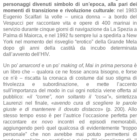
personaggi divenuti simbolo di un’epoca, alla pari dei
momenti di transizione e rivoluzione culturale
: nel 1983
Eugenio Scalfari la volle – unica donna – a bordo del
Vespucci per raccontare vita e opere di 400 marinai in
servizio durante cinque giorni di navigazione da La Spezia a
Palma di Maiorca, e nel 1992 fu sempre lui a spedirla a New
York nel momento del risveglio “erotico” della Grande Mela
dopo gli anni della castità da incubo determinata
dall’avvento dell’HIV.
Un po’
amarcord
e un po’
making of
,
Mai in prima persona
è
un libro che – qualora ce ne fosse ancora bisogno, e forse
ce n’è – riscatta la cronaca di costume dal suo stigma di
frivolezza e subordinazione, e mette l’accento
sull’importanza del modo in cui ogni notizia viene offerta al
pubblico: «
il “come”, non soltanto il “cosa”
», sintetizza
Laurenzi nel finale, «
avendo cura di scegliere le parole
giuste e di mantenere il dovuto distacco
» (p. 200). Allo
stesso tempo esso è per l’autrice l’occasione perfetta per
raccontare
ex novo
incontri ed episodi memorabili,
aggiungendo però quel qualcosa di evidentemente “troppo
personale” che non avrebbe mai potuto permettersi di