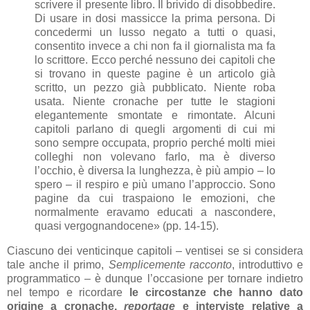
scrivere il presente libro. Il brivido di disobbedire.
Di usare in dosi massicce la prima persona. Di
concedermi un lusso negato a tutti o quasi,
consentito invece a chi non fa il giornalista ma fa
lo scrittore. Ecco perché nessuno dei capitoli che
si trovano in queste pagine è un articolo già
scritto, un pezzo già pubblicato. Niente roba
usata. Niente cronache per tutte le stagioni
elegantemente smontate e rimontate. Alcuni
capitoli parlano di quegli argomenti di cui mi
sono sempre occupata, proprio perché molti miei
colleghi non volevano farlo, ma è diverso
l’occhio, è diversa la lunghezza, è più ampio – lo
spero – il respiro e più umano l’approccio. Sono
pagine da cui traspaiono le emozioni, che
normalmente eravamo educati a nascondere,
quasi vergognandocene» (pp. 14-15).
Ciascuno dei venticinque capitoli – ventisei se si considera
tale anche il primo,
Semplicemente racconto
, introduttivo e
programmatico – è dunque l’occasione per tornare indietro
nel tempo e ricordare
le circostanze che hanno dato
origine a cronache,
reportage
e interviste relative a