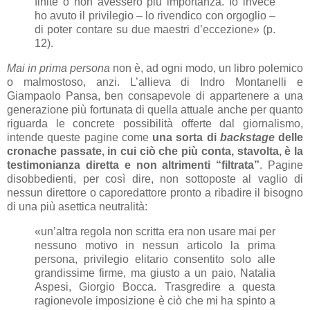
finite o non avessero più importanza. Io invece
ho avuto il privilegio – lo rivendico con orgoglio –
di poter contare su due maestri d’eccezione» (p.
12).
Mai in prima persona
non è, ad ogni modo, un libro polemico
o malmostoso, anzi. L’allieva di Indro Montanelli e
Giampaolo Pansa, ben consapevole di appartenere a una
generazione più fortunata di quella attuale anche per quanto
riguarda le concrete possibilità offerte dal giornalismo,
intende queste pagine come
una sorta di
backstage
delle
cronache passate, in cui ciò che più conta, stavolta, è la
testimonianza diretta e non altrimenti “filtrata”
. Pagine
disobbedienti, per così dire, non sottoposte al vaglio di
nessun direttore o caporedattore pronto a ribadire il bisogno
di una più asettica neutralità:
«un’altra regola non scritta era non usare mai per
nessuno motivo in nessun articolo la prima
persona, privilegio elitario consentito solo alle
grandissime firme, ma giusto a un paio, Natalia
Aspesi, Giorgio Bocca. Trasgredire a questa
ragionevole imposizione è ciò che mi ha spinto a