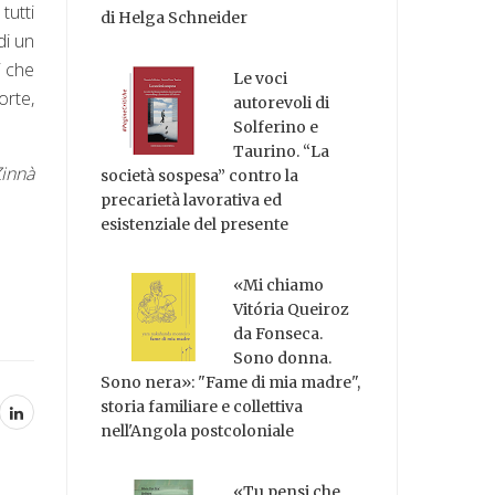
tutti
di Helga Schneider
di un
i che
Le voci
orte,
autorevoli di
Solferino e
Taurino. “La
Zinnà
società sospesa” contro la
precarietà lavorativa ed
esistenziale del presente
«Mi chiamo
Vitória Queiroz
da Fonseca.
Sono donna.
Sono nera»: "Fame di mia madre",
storia familiare e collettiva
nell'Angola postcoloniale
«Tu pensi che