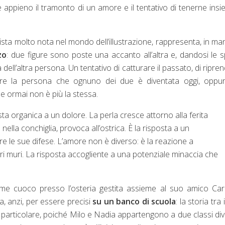
e appieno il tramonto di un amore e il tentativo di tenerne insi
tista molto nota nel mondo dell’illustrazione, rappresenta, in ma
zo
: due figure sono poste una accanto all’altra e, dandosi le s
ll’altra persona. Un tentativo di catturare il passato, di ripre
ere la persona che ognuno dei due è diventata oggi, oppur
he ormai non è più la stessa.
sta organica a un dolore. La perla cresce attorno alla ferita
ella conchiglia, provoca all’ostrica. È la risposta a un
e le sue difese. L’amore non è diverso: è la reazione a
tri muri. La risposta accogliente a una potenziale minaccia che
ome cuoco presso l’osteria gestita assieme al suo amico Car
, anzi, per essere precisi
su un banco di scuola
: la storia tra
 particolare, poiché Milo e Nadia appartengono a due classi di