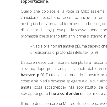
sopportazione
.
Quello che colpisce è la voce di Milo: assieme 
candidamente, dal suo racconto, anche un romant
nostalgia che si prova al termine di un bel sogno.
dispiacere che egli prova per la stessa donna e p
promessa che si erano fatti anni prima si stanno in
«Nadia ora non mi amava più, ma sapevo che
un’esistenza di profonda infelicità» (p. 9)
L’autore riesce con naturale semplicità a racconta
trovano, dopo pochi anni, schiacciate dalle reci
bastare più
? Tutto cambia quando il nostro pro
cose: e se Nadia dovesse spiegare a qualcun altro
amata cosa accadrebbe? Ma soprattutto, se q
sovrappongono
fino a confondersi
– per motivi c
Il modo di raccontare di Matteo Bussola è davvero