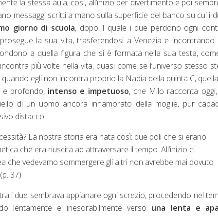
ente la stessa aula; così, all’inizio per divertimento e poi sempr
ano messaggi scritti a mano sulla superficie del banco su cui i d
imo giorno di scuola
, dopo il quale i due perdono ogni cont
e prosegue la sua vita, trasferendosi a Venezia e incontrando 
pondono a quella figura che si è formata nella sua testa, co
ncontra più volte nella vita, quasi come se l’universo stesso s
a quando egli non incontra proprio la Nadia della quinta C, quell
o e profondo,
intenso e impetuoso
, che Milo racconta oggi
quello di un uomo ancora innamorato della moglie, pur capa
sivo distacco.
ssità? La nostra storia era nata così: due poli che si erano
etica che era riuscita ad attraversare il tempo. All’inizio ci
area che vedevamo sommergere gli altri non avrebbe mai dovuto
(p. 37)
e tra i due sembrava appianare ogni screzio, procedendo nel tem
ndo lentamente e inesorabilmente verso
una lenta e apa