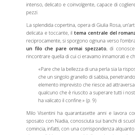
intenso, delicato e coinvolgente, capace di coglier
pezzi.
La splendida copertina, opera di Giulia Rosa, un’ar
delicata e toccante, il
tema centrale del roman
reciprocamente, si sporgono ognuna verso l’ombra de
un filo che pare ormai spezzato
, di conosc
rincontrare quella di cui ci eravamo innamorati e c
«Pare che la bellezza di una perla sia la rispo
che un singolo granello di sabbia, penetrando n
elemento imprevisto che riesce ad attraversar
qualcuno che è riuscito a superare tutti i nos
ha valicato il confine.» (p. 9)
Milo Visentini ha quarantasette anni e lavora c
sposato con Nadia, conosciuta sui banchi di scuola
comincia, infatti, con una corrispondenza alquanto