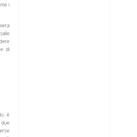
eme i
niera
palle
ndere
e di
lo; è
 i due
verse