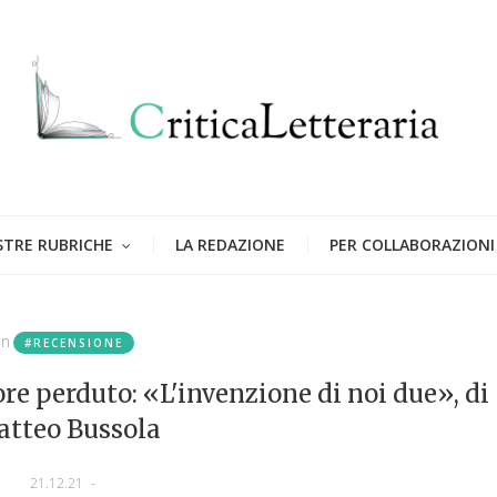
STRE RUBRICHE
LA REDAZIONE
PER COLLABORAZIONI
in
#RECENSIONE
ore perduto: «L'invenzione di noi due», di
tteo Bussola
21.12.21
-