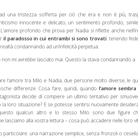
ad una tristezza sofferta per ciò che era e non è più, tra
icismo innocente e delicato, un sentimento profondo, simile
 L’amore profondo che prova per Nadia si riflette anche nell’i
er
il paradosso in cui entrambi si sono trovati
: tenendo fede
 realtà condannando ad un’infelicità perpetua.
 non mi avrebbe lasciato mai. Questo la stava condannando a
re l’amore tra Milo e Nadia, due persone molto diverse, le qua
proche differenze. Cosa fare, quindi, quando
l’amore sembra
tagonista decide di compiere un ultimo tentativo per smuove
 la loro situazione? E se potesse sentirsi nuovamente desider
uesto qualcun altro e lo stesso Milo sono due figure ch
he lasciamo alla vostra lettura – cosa può accadere nelle loro vi
 particolare: una narrazione semplice, senza fronzoli o cesell