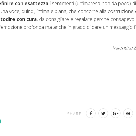
finire con esattezza
i sentimenti (un’impresa non da poco) di 
. Una voce, quindi, intima e piana, che concorre alla costruzione 
stodire con cura
, da consigliare e regalare perché consapevol
 un’emozione profonda ma anche in grado di dare un messaggio f
Valentina 
SHARE: