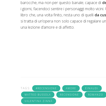
barocche, ma non per questo banale; capace di
de
i giorni, facendoci sentire i personaggi molto vicini
libro che, una volta finito, resta uno di quelli
da cu
si tratta di un’opera non solo capace di regalare
una lezione d’amore e di affetto.
TAGS:
#RECENSIONE
AMORE
EINAUDI
MATTEO BUSSOLA
RECENSIONE
ROMANZO
VALENTINA ZINNÀ