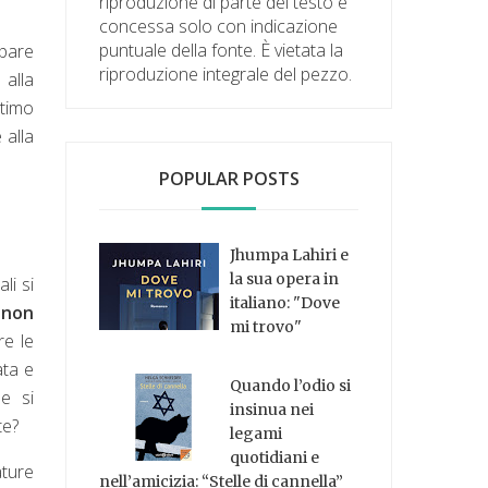
riproduzione di parte del testo è
concessa solo con indicazione
puntuale della fonte. È vietata la
spare
riproduzione integrale del pezzo.
 alla
ntimo
 alla
POPULAR POSTS
Jhumpa Lahiri e
la sua opera in
li si
italiano: "Dove
 non
mi trovo"
re le
ata e
Quando l’odio si
e si
insinua nei
te?
legami
quotidiani e
ature
nell’amicizia: “Stelle di cannella”