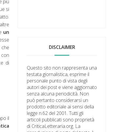
e più
ue si
atto.
altre
me
un
tesse
DISCLAIMER
a che
, con
ce di
Questo sito non rappresenta una
testata giornalistica, esprime il
personale punto di vista degli
autori dei post e viene aggiornato
senza alcuna periodicità. Non
può pertanto considerarsi un
prodotto editoriale ai sensi della
legge n.62 del 2001. Tutti gli
po il
articoli pubblicati sono proprietà
tica
di CriticaLetteraria.org. La