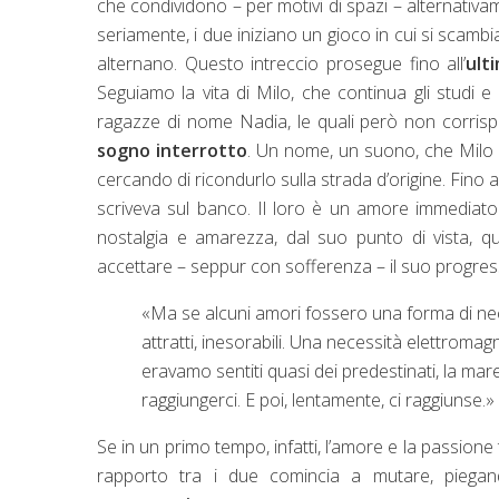
che condividono – per motivi di spazi – alternativam
seriamente, i due iniziano un gioco in cui si scambi
alternano. Questo intreccio prosegue fino all’
ult
Seguiamo la vita di Milo, che continua gli studi 
ragazze di nome Nadia, le quali però non corris
sogno interrotto
. Un nome, un suono, che Milo i
cercando di ricondurlo sulla strada d’origine. Fino 
scriveva sul banco. Il loro è un amore immediat
nostalgia e amarezza, dal suo punto di vista, 
accettare – seppur con sofferenza – il suo progres
«Ma se alcuni amori fossero una forma di nece
attratti, inesorabili. Una necessità elettromagn
eravamo sentiti quasi dei predestinati, la m
raggiungerci. E poi, lentamente, ci raggiunse.» 
Se in un primo tempo, infatti, l’amore e la passion
rapporto tra i due comincia a mutare, piega