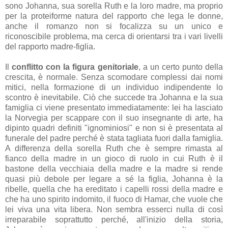
sono Johanna, sua sorella Ruth e la loro madre, ma proprio
per la proteiforme natura del rapporto che lega le donne,
anche il romanzo non si focalizza su un unico e
riconoscibile problema, ma cerca di orientarsi tra i vari livelli
del rapporto madre-figlia.
Il
conflitto con la figura genitoriale
, a un certo punto della
crescita, è normale. Senza scomodare complessi dai nomi
mitici, nella formazione di un individuo indipendente lo
scontro è inevitabile. Ciò che succede tra Johanna e la sua
famiglia ci viene presentato immediatamente: lei ha lasciato
la Norvegia per scappare con il suo insegnante di arte, ha
dipinto quadri definiti "ignominiosi" e non si è presentata al
funerale del padre perché è stata tagliata fuori dalla famiglia.
A differenza della sorella Ruth che è sempre rimasta al
fianco della madre in un gioco di ruolo in cui Ruth è il
bastone della vecchiaia della madre e la madre si rende
quasi più debole per legare a sé la figlia, Johanna è la
ribelle, quella che ha ereditato i capelli rossi della madre e
che ha uno spirito indomito, il fuoco di Hamar, che vuole che
lei viva una vita libera. Non sembra esserci nulla di così
irreparabile soprattutto perché, all'inizio della storia,