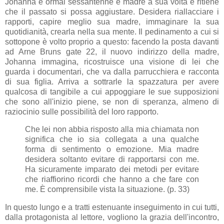
Johanna è ormai sessantenne e madre a sua volta e ritiene
che il passato si possa aggiustare. Desidera riallacciare i
rapporti, capire meglio sua madre, immaginare la sua
quotidianità, crearla nella sua mente. Il pedinamento a cui si
sottopone è volto proprio a questo: facendo la posta davanti
ad Arne Bruns gate 22, il nuovo indirizzo della madre,
Johanna immagina, ricostruisce una visione di lei che
guarda i documentari, che va dalla parrucchiera e racconta
di sua figlia. Arriva a sottrarle la spazzatura per avere
qualcosa di tangibile a cui appoggiare le sue supposizioni
che sono all'inizio piene, se non di speranza, almeno di
raziocinio sulle possibilità del loro rapporto.
Che lei non abbia risposto alla mia chiamata non
significa che io sia collegata a una qualche
forma di sentimento o emozione. Mia madre
desidera soltanto evitare di rapportarsi con me.
Ha sicuramente imparato dei metodi per evitare
che riaffiorino ricordi che hanno a che fare con
me. È comprensibile vista la situazione. (p. 33)
In questo lungo e a tratti estenuante inseguimento in cui tutti,
dalla protagonista al lettore, vogliono la grazia dell'incontro,