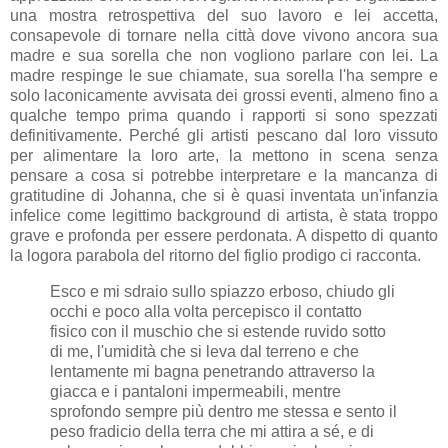
una mostra retrospettiva del suo lavoro e lei accetta,
consapevole di tornare nella città dove vivono ancora sua
madre e sua sorella che non vogliono parlare con lei. La
madre respinge le sue chiamate, sua sorella l'ha sempre e
solo laconicamente avvisata dei grossi eventi, almeno fino a
qualche tempo prima quando i rapporti si sono spezzati
definitivamente. Perché gli artisti pescano dal loro vissuto
per alimentare la loro arte, la mettono in scena senza
pensare a cosa si potrebbe interpretare e la mancanza di
gratitudine di Johanna, che si è quasi inventata un'infanzia
infelice come legittimo background di artista, è stata troppo
grave e profonda per essere perdonata. A dispetto di quanto
la logora parabola del ritorno del figlio prodigo ci racconta.
Esco e mi sdraio sullo spiazzo erboso, chiudo gli
occhi e poco alla volta percepisco il contatto
fisico con il muschio che si estende ruvido sotto
di me, l'umidità che si leva dal terreno e che
lentamente mi bagna penetrando attraverso la
giacca e i pantaloni impermeabili, mentre
sprofondo sempre più dentro me stessa e sento il
peso fradicio della terra che mi attira a sé, e di