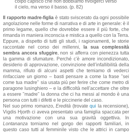
colpo capisco che non dobbiamo rivolgerci verso
il cielo, ma verso il basso. (p. 82)
Il rapporto madre-figlia
è stato sviscerato da ogni possibile
angolazione nelle forme di narrativa e di arte in generale: è il
primo legame, quello che dovrebbe essere il più forte, che
rimanda in maniera inconscia e mistica a quello con la Terra.
Eppure, a dispetto di tutti gli studi, i ragionamenti, le storie
raccontate nel corso dei millenni,
la sua complessità
sembra ancora sfuggire
, non si afferra con pienezza tutta
la gamma di sfumature. Perché c'è amore incondizionato,
desiderio di approvazione, convinzione dell'infallibilità della
mamma, rifiuto di alcuni aspetti che temiamo di vederci
rinfacciare un giorno – basti pensare a come la frase "sei
come tua madre" sia usata più per ferire che come metro di
paragone lusinghiero – e la difficoltà nell'accettare che oltre
a essere "madre" la donna che ci ha messi al mondo è una
persona con tutti i difetti e le piccinerie del caso.
Nel suo primo romanzo,
Eredità
(trovate
qui
la recensione),
Vigdis Hjorth ci aveva presentato una famiglia spaccata per
una motivazione con una sua gravità oggettiva. In
Lontananza
torniamo nel gorgo dei rapporti familiari, in
questo caso tutti al femminile visto che le attrici in campo