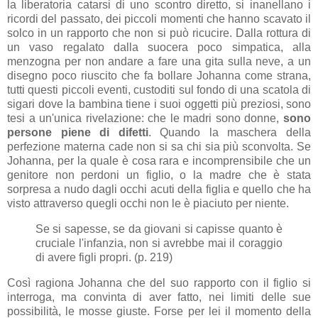
la liberatoria catarsi di uno scontro diretto, si inanellano i
ricordi del passato, dei piccoli momenti che hanno scavato il
solco in un rapporto che non si può ricucire. Dalla rottura di
un vaso regalato dalla suocera poco simpatica, alla
menzogna per non andare a fare una gita sulla neve, a un
disegno poco riuscito che fa bollare Johanna come strana,
tutti questi piccoli eventi, custoditi sul fondo di una scatola di
sigari dove la bambina tiene i suoi oggetti più preziosi, sono
tesi a un'unica rivelazione: che le madri sono donne,
sono
persone piene di difetti
. Quando la maschera della
perfezione materna cade non si sa chi sia più sconvolta. Se
Johanna, per la quale è cosa rara e incomprensibile che un
genitore non perdoni un figlio, o la madre che è stata
sorpresa a nudo dagli occhi acuti della figlia e quello che ha
visto attraverso quegli occhi non le è piaciuto per niente.
Se si sapesse, se da giovani si capisse quanto è
cruciale l'infanzia, non si avrebbe mai il coraggio
di avere figli propri. (p. 219)
Così ragiona Johanna che del suo rapporto con il figlio si
interroga, ma convinta di aver fatto, nei limiti delle sue
possibilità, le mosse giuste. Forse per lei il momento della