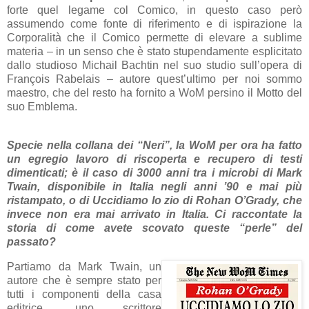
forte quel legame col Comico, in questo caso però
assumendo come fonte di riferimento e di ispirazione la
Corporalità che il Comico permette di elevare a sublime
materia – in un senso che è stato stupendamente esplicitato
dallo studioso Michail Bachtin nel suo studio sull’opera di
François Rabelais – autore quest’ultimo per noi sommo
maestro, che del resto ha fornito a WoM persino il Motto del
suo Emblema.
Specie nella collana dei “Neri”, la WoM per ora ha fatto
un egregio lavoro di riscoperta e recupero di testi
dimenticati; è il caso di 3000 anni tra i microbi di Mark
Twain, disponibile in Italia negli anni ’90 e mai più
ristampato, o di Uccidiamo lo zio di Rohan O’Grady, che
invece non era mai arrivato in Italia. Ci raccontate la
storia di come avete scovato queste “perle” del
passato?
Partiamo da Mark Twain, un
autore che è sempre stato per
tutti i componenti della casa
editrice, uno scrittore