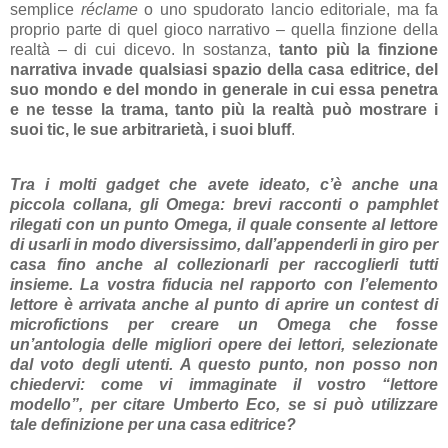
semplice
réclame
o uno spudorato lancio editoriale, ma fa
proprio parte di quel gioco narrativo – quella finzione della
realtà – di cui dicevo. In sostanza,
tanto più la finzione
narrativa invade qualsiasi spazio della casa editrice, del
suo mondo e del mondo in generale in cui essa penetra
e ne tesse la trama, tanto più la realtà può mostrare i
suoi tic, le sue arbitrarietà, i suoi bluff
.
Tra i molti gadget che avete ideato, c’è anche una
piccola collana, gli Omega: brevi racconti o pamphlet
rilegati con un punto Omega, il quale consente al lettore
di usarli in modo diversissimo, dall’appenderli in giro per
casa fino anche al collezionarli per raccoglierli tutti
insieme. La vostra fiducia nel rapporto con l’elemento
lettore è arrivata anche al punto di aprire un contest di
microfictions per creare un Omega che fosse
un’antologia delle migliori opere dei lettori, selezionate
dal voto degli utenti. A questo punto, non posso non
chiedervi: come vi immaginate il vostro “lettore
modello”, per citare Umberto Eco, se si può utilizzare
tale definizione per una casa editrice?