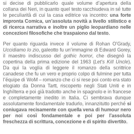
si decise di pubblicarlo quale volume d’apertura della
collana dei Neri, in quanto quel testo racchiudeva in sé tutte
le peculiarità di cui la casa editrice va incontro:
una forte
impronta Comica, un’assoluta novità a livello stilistico e
di ricerca narrativa e inoltre un piglio leopardiano nelle
concezioni filosofiche che traspaiono dal testo.
Per quanto riguarda invece il volume di Rohan O’Grady,
Uccidiamo lo zio
, galeotto fu un’immagine di Edward Gorey,
il maestro indiscusso del
gothic horror
, che disegnò la
copertina della prima edizione del 1963 (
Let’s Kill Uncle
).
Da qui la voglia di leggere il romanzo della scrittrice
canadese che fu un vero e proprio colpo di fulmine per tutta
l’équipe di WoM – romanzo che ci si rese poi conto era stato
elogiato da Donna Tartt, riscoperto negli Stati Uniti e in
Inghilterra e poi già tradotto anche in spagnolo e in francese
e completamente inedito in Italia. Ci sembrava dunque
assolutamente fondamentale tradurlo, innanzitutto perché
si
coniugava recisamente con quella vena di humour nero
per noi così fondamentale e poi per l’assoluta
freschezza di scrittura, concezione e di spirito divertito.