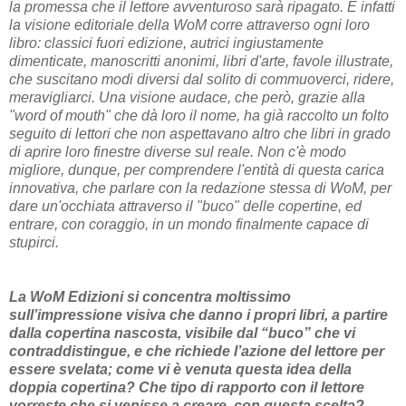
la promessa che il lettore avventuroso sarà ripagato. E infatti
la visione editoriale della WoM corre attraverso ogni loro
libro: classici fuori edizione, autrici ingiustamente
dimenticate, manoscritti anonimi, libri d'arte, favole illustrate,
che suscitano modi diversi dal solito di commuoverci, ridere,
meravigliarci. Una visione audace, che però, grazie alla
"word of mouth" che dà loro il nome, ha già raccolto un folto
seguito di lettori che non aspettavano altro che libri in grado
di aprire loro finestre diverse sul reale. Non c'è modo
migliore, dunque, per comprendere l'entità di questa carica
innovativa, che parlare con la redazione stessa di WoM, per
dare un'occhiata attraverso il "buco" delle copertine, ed
entrare, con coraggio, in un mondo finalmente capace di
stupirci.
La WoM Edizioni si concentra moltissimo
sull’impressione visiva che danno i propri libri, a partire
dalla copertina nascosta, visibile dal “buco” che vi
contraddistingue, e che richiede l’azione del lettore per
essere svelata; come vi è venuta questa idea della
doppia copertina? Che tipo di rapporto con il lettore
vorreste che si venisse a creare, con questa scelta?