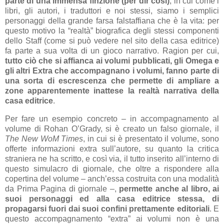
parte di una immensa finzione (per dir così)
, in cui come i
libri, gli autori, i traduttori e noi stessi, siamo i semplici
personaggi della grande farsa falstaffiana che è la vita: per
questo motivo la “realtà” biografica degli stessi componenti
dello Staff (come si può vedere nel sito della casa editrice)
fa parte a sua volta di un gioco narrativo. Ragion per cui,
tutto ciò che si affianca ai volumi pubblicati, gli Omega e
gli altri Extra che accompagnano i volumi, fanno parte di
una sorta di escrescenza che permette di ampliare a
zone apparentemente inattese la realtà narrativa della
casa editrice
.
Per fare un esempio concreto – in accompagnamento al
volume di Rohan O’Grady, si è creato un falso giornale, il
The New WoM Times
, in cui si è presentato il volume, sono
offerte informazioni extra sull’autore, su quanto la critica
straniera ne ha scritto, e così via, il tutto inserito all’interno di
questo simulacro di giornale, che oltre a rispondere alla
copertina del volume – anch’essa costruita con una modalità
da Prima Pagina di giornale –,
permette anche al libro, ai
suoi personaggi ed alla casa editrice stessa, di
propagarsi fuori dai suoi confini prettamente editoriali
. E
questo accompagnamento “extra” ai volumi non è una