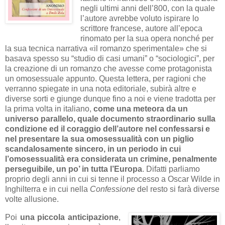
negli ultimi anni dell’800, con la quale
l’autore avrebbe voluto ispirare lo
scrittore francese, autore all’epoca
rinomato per la sua opera nonché per
la sua tecnica narrativa «il romanzo sperimentale» che si
basava spesso su “studio di casi umani” o “sociologici”, per
la creazione di un romanzo che avesse come protagonista
un omosessuale appunto. Questa lettera, per ragioni che
verranno spiegate in una nota editoriale, subirà altre e
diverse sorti e giunge dunque fino a noi e viene tradotta per
la prima volta in italiano,
come una meteora da un
universo parallelo, quale documento straordinario sulla
condizione ed il coraggio dell’autore nel confessarsi e
nel presentare la sua omosessualità con un piglio
scandalosamente sincero, in un periodo in cui
l’omosessualità era considerata un crimine, penalmente
perseguibile, un po’ in tutta l’Europa
. Difatti parliamo
proprio degli anni in cui si tenne il processo a Oscar Wilde in
Inghilterra e in cui nella
Confessione
del resto si farà diverse
volte allusione.
Poi
una piccola anticipazione
,