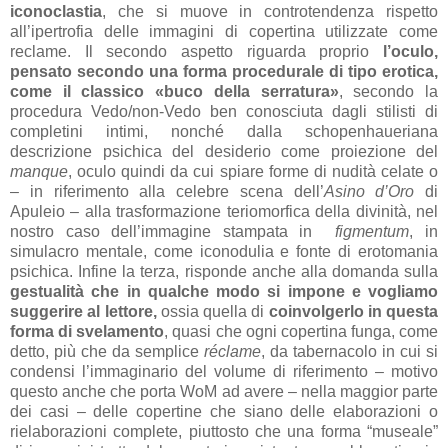
iconoclastia
, che si muove in controtendenza rispetto
all’ipertrofia delle immagini di copertina utilizzate come
reclame. Il secondo aspetto riguarda proprio
l’oculo,
pensato secondo una forma procedurale di tipo erotica,
come il classico «buco della serratura»
, secondo la
procedura Vedo/non-Vedo ben conosciuta dagli stilisti di
completini intimi, nonché dalla schopenhaueriana
descrizione psichica del desiderio come proiezione del
manque
, oculo quindi da cui spiare forme di nudità celate o
– in riferimento alla celebre scena dell’
Asino d’Oro
di
Apuleio – alla trasformazione teriomorfica della divinità, nel
nostro caso dell’immagine stampata in
figmentum
, in
simulacro mentale, come iconodulia e fonte di erotomania
psichica. Infine la terza, risponde anche alla domanda sulla
gestualità che in qualche modo si impone e vogliamo
suggerire al lettore,
ossia quella di
coinvolgerlo in questa
forma di svelamento
, quasi che ogni copertina funga, come
detto, più che da semplice
réclame
, da tabernacolo in cui si
condensi l’immaginario del volume di riferimento – motivo
questo anche che porta WoM ad avere – nella maggior parte
dei casi – delle copertine che siano delle elaborazioni o
rielaborazioni complete, piuttosto che una forma “museale”