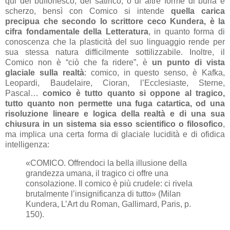
qui del buffonesco, del satirico, o di altre forme di burla e
scherzo, bensì con Comico si intende
quella carica
precipua che secondo lo scrittore ceco Kundera, è la
cifra fondamentale della Letteratura
, in quanto forma di
conoscenza che la plasticità del suo linguaggio rende per
sua stessa natura difficilmente sottilizzabile. Inoltre, il
Comico non è “ciò che fa ridere”, è
un punto di vista
glaciale sulla realtà
: comico, in questo senso, è Kafka,
Leopardi, Baudelaire, Cioran, l’Ecclesiaste, Sterne,
Pascal…
comico è tutto quanto si oppone al tragico,
tutto quanto non permette una fuga catartica, od una
risoluzione lineare e logica della realtà e di una sua
chiusura in un sistema sia esso scientifico o filosofico
,
ma implica una certa forma di glaciale lucidità e di ofidica
intelligenza:
«COMICO. Offrendoci la bella illusione della
grandezza umana, il tragico ci offre una
consolazione. Il comico è più crudele: ci rivela
brutalmente l’insignificanza di tutto» (Milan
Kundera, L’Art du Roman, Gallimard, Paris, p.
150).