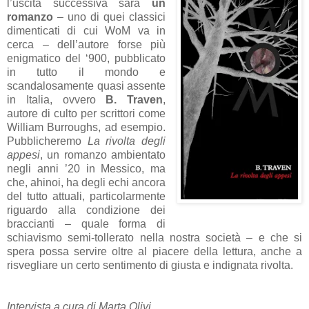
l’uscita successiva sarà
un
romanzo
– uno di quei classici
dimenticati di cui WoM va in
cerca – dell’autore forse più
enigmatico del ‘900, pubblicato
in tutto il mondo e
scandalosamente quasi assente
in Italia, ovvero
B. Traven
,
autore di culto per scrittori come
William Burroughs, ad esempio.
Pubblicheremo
La rivolta degli
appesi
, un romanzo ambientato
negli anni ’20 in Messico, ma
che, ahinoi, ha degli echi ancora
del tutto attuali, particolarmente
riguardo alla condizione dei
braccianti – quale forma di
schiavismo semi-tollerato nella nostra società – e che si
spera possa servire oltre al piacere della lettura, anche a
risvegliare un certo sentimento di giusta e indignata rivolta.
Intervista a cura di Marta Olivi