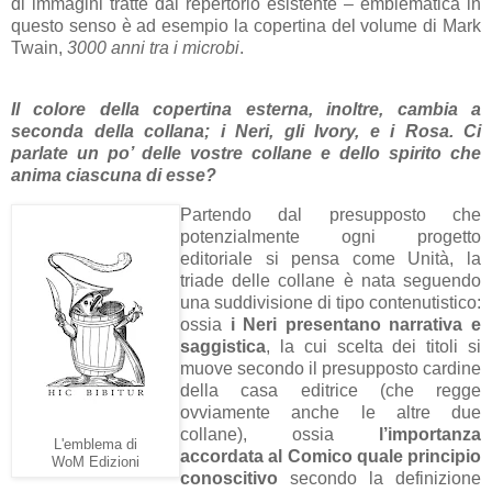
di immagini tratte dal repertorio esistente – emblematica in
questo senso è ad esempio la copertina del volume di Mark
Twain,
3000 anni tra i microbi
.
Il colore della copertina esterna, inoltre, cambia a
seconda della collana; i Neri, gli Ivory, e i Rosa. Ci
parlate un po’ delle vostre collane e dello spirito che
anima ciascuna di esse?
Partendo dal presupposto che
potenzialmente ogni progetto
editoriale si pensa come Unità, la
triade delle collane è nata seguendo
una suddivisione di tipo contenutistico:
ossia
i Neri presentano narrativa e
saggistica
, la cui scelta dei titoli si
muove secondo il presupposto cardine
della casa editrice (che regge
ovviamente anche le altre due
collane), ossia
l’importanza
L'emblema di
accordata al Comico quale principio
WoM Edizioni
conoscitivo
secondo la definizione