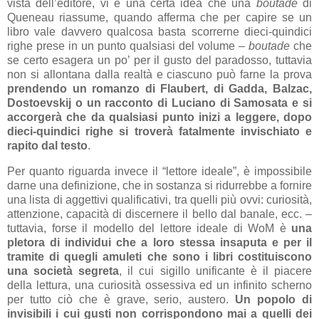
vista dell’editore, vi è una certa idea che una
boutade
di
Queneau riassume, quando afferma che per capire se un
libro vale davvero qualcosa basta scorrerne dieci-quindici
righe prese in un punto qualsiasi del volume –
boutade
che
se certo esagera un po’ per il gusto del paradosso, tuttavia
non si allontana dalla realtà e ciascuno può farne la prova
prendendo un romanzo di Flaubert, di Gadda, Balzac,
Dostoevskij o un racconto di Luciano di Samosata e si
accorgerà che da qualsiasi punto inizi a leggere, dopo
dieci-quindici righe si troverà fatalmente invischiato e
rapito dal testo
.
Per quanto riguarda invece il “lettore ideale”, è impossibile
darne una definizione, che in sostanza si ridurrebbe a fornire
una lista di aggettivi qualificativi, tra quelli più ovvi: curiosità,
attenzione, capacità di discernere il bello dal banale, ecc. –
tuttavia, forse il modello del lettore ideale di WoM è
una
pletora di individui che a loro stessa insaputa e per il
tramite di quegli amuleti che sono i libri costituiscono
una società segreta
, il cui sigillo unificante è il piacere
della lettura, una curiosità ossessiva ed un infinito scherno
per tutto ciò che è grave, serio, austero.
Un popolo di
invisibili i cui gusti non corrispondono mai a quelli dei