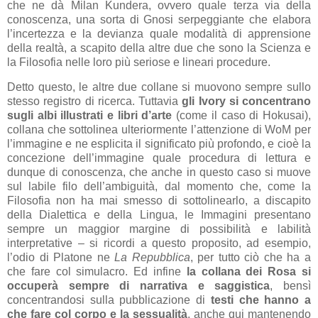
che ne dà Milan Kundera, ovvero quale terza via della
conoscenza, una sorta di Gnosi serpeggiante che elabora
l’incertezza e la devianza quale modalità di apprensione
della realtà, a scapito della altre due che sono la Scienza e
la Filosofia nelle loro più seriose e lineari procedure.
Detto questo, le altre due collane si muovono sempre sullo
stesso registro di ricerca. Tuttavia
gli Ivory si concentrano
sugli albi illustrati e libri d’arte
(come il caso di Hokusai),
collana che sottolinea ulteriormente l’attenzione di WoM per
l’immagine e ne esplicita il significato più profondo, e cioè la
concezione dell’immagine quale procedura di lettura e
dunque di conoscenza, che anche in questo caso si muove
sul labile filo dell’ambiguità, dal momento che, come la
Filosofia non ha mai smesso di sottolinearlo, a discapito
della Dialettica e della Lingua, le Immagini presentano
sempre un maggior margine di possibilità e labilità
interpretative – si ricordi a questo proposito, ad esempio,
l’odio di Platone ne
La Repubblica
, per tutto ciò che ha a
che fare col simulacro. Ed infine
la collana dei Rosa si
occuperà sempre di narrativa e saggistica
, bensì
concentrandosi sulla pubblicazione di
testi che hanno a
che fare col corpo e la sessualità
, anche qui mantenendo