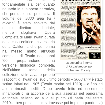
fondamentale sia per quanto
riguarda la sua opera narrativa,
che per quella di polemista. Il
volume dei
3000 anni tra i
microbi
è stato scovato dal
nostro direttore editoriale,
mentre sfogliava l’Opera
Completa di Mark Twain curata
dalla casa editrice universitaria
della California che per prima
ha messo mano all’Opus
completo di Twain negli anni
’60, preparandone una
La copertina interna
versione filologica completa.
di
Uccidiamo lo zio
Nell’ultimo tomo della
di Rohan O'Grady
collezione si trovavano proprio
i racconti di Twain del suo ultimo periodo –
3000 anni
è stato
scritto infatti nel 1905 (Twain morirà nel 1910) – e fino ad
allora rimasti inediti. Dopo averlo letto ed essersene
innamorati ci si accorse della sua assenza nel panorama
editoriale italiano ed a quel punto (si parla dell’estate
2019… ben prima che ci si trovasse poi in piena pandemia)