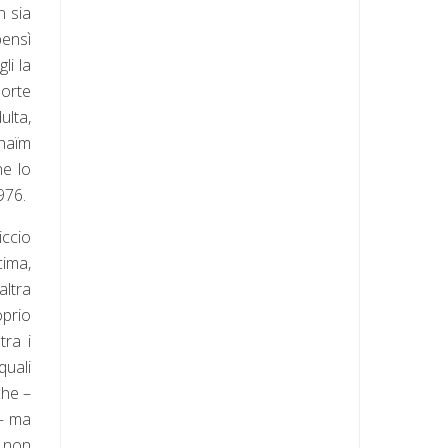
n sia
bensì
li la
morte
ulta,
haïm
ne lo
976.
iccio
cima,
altra
oprio
tra i
quali
che –
 – ma
e non