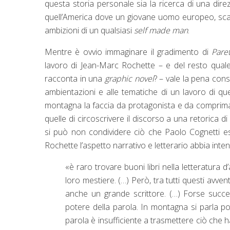
questa storia personale sia la ricerca di una direz
quell’America dove un giovane uomo europeo, scala
ambizioni di un qualsiasi
self made man
.
Mentre è ovvio immaginare il gradimento di
Pare
lavoro di Jean-Marc Rochette – e del resto quale 
racconta in una
graphic novel
? – vale la pena cons
ambientazioni e alle tematiche di un lavoro di q
montagna la faccia da protagonista e da comprima
quelle di circoscrivere il discorso a una retorica 
si può non condividere ciò che Paolo Cognetti es
Rochette l’aspetto narrativo e letterario abbia inte
«è raro trovare buoni libri nella letteratura d
loro mestiere. (…) Però, tra tutti questi avve
anche un grande scrittore. (…) Forse succed
potere della parola. In montagna si parla p
parola è insufficiente a trasmettere ciò che ha