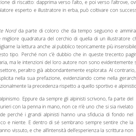
ione di riscatto: dapprima verso l’alto, e poi verso l’altrove, o
tore esperto e illustratore in erba, può coltivare con succes
te Nord
da parte di coloro che da tempo seguono e ammiran
migliore quadratura del cerchio di quella di un illustratore c
igliarne la lettura anche al pubblico teoricamente più insensibile
uesto tipo. Perché non c’è dubbio che in queste trecento pagi
ria, ma le intenzioni del loro autore non sono evidentemente 
di settore, peraltro già abbondantemente esplorata. Al contrario
plicita nella sua prefazione, evidenziando come nella gerarch
nzionalmente la precedenza rispetto a quello sportivo e alpinisti
’alpinismo. Eppure da sempre gli alpinisti scrivono, fa parte del
nturieri con la penna in mano, non ce n’è uno che si sia rivelato
e perché i grandi alpinisti hanno una sfiducia di fondo nel
oco e niente. E dentro di sé sembrano sempre sentire che la
nno vissuto, e che all’intensità dell’esperienza la scrittura non