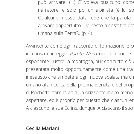
può arrivare. (…) Ci voleva qualcuno com
narratore, e solo poi un alpinista (è lui st
Qualcuno mosso dalla fede che la parola, e
arrivare dappertutto. Del resto a cos’altro do
umana sulla Terra?» (p. 4).
Avvincente come ogni racconto di formazione le c
in causa chi legge,
Parete Nord
non è dunque un
esponente illustre: la montagna, pur con tutto ciò 
presentata molto opportunamente come una tra le 
inesausto che si ripete a ogni nuova scalata ma che
umano alla ricerca della propria identità e del pro
di Rochette apre la via a un orizzonte molto meno 
aspettare, ed è proprio per questo che ciascun lett
A ciascuno le sue Écrins, dunque. A ciascuno il suo
Cecilia Mariani