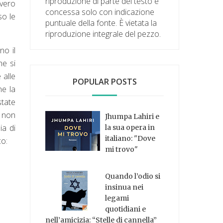
riproduzione di parte del testo è
vvero
concessa solo con indicazione
so le
puntuale della fonte. È vietata la
riproduzione integrale del pezzo.
o il
he si
 alle
POPULAR POSTS
ne la
state
, non
Jhumpa Lahiri e
ia di
la sua opera in
italiano: "Dove
co:
mi trovo"
Quando l’odio si
insinua nei
legami
quotidiani e
nell’amicizia: “Stelle di cannella”