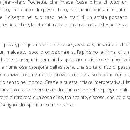
e Jean-Marc Rochette, che invece fosse prima di tutto un
esso, nel corso di questo libro, a stabilire questa priorità).
 il disegno nel suo caso, nelle mani di un artista possano
vrebbe ambire, la letteratura, se non a raccontare l’esperienza
ui prove, per quanto esclusive e
ad personam
, riescono a chi
 malcelato spot promozionale sull’alpinismo a firma di un
che ne consegue in termini di approccio realistico e simbolico, 
numerose categorie dell’esistere, una sorta di rito di pass
 convive con la varietà di prove a cui la vita sottopone ogni e
prio senso nel mondo. Grazie a questa chiave interpretativa, il l
fanatico e autoreferenziale di quanto si potrebbe pregiudizial
ore ci ritroverà qualcosa di sé, tra scalate, discese, cadute e s
 “scrigno” di esperienze e ricordanze.