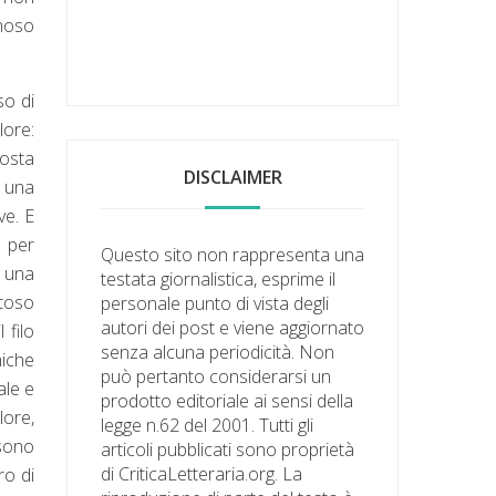
inoso
so di
lore:
posta
DISCLAIMER
i una
ve. E
n per
Questo sito non rappresenta una
i una
testata giornalistica, esprime il
stoso
personale punto di vista degli
autori dei post e viene aggiornato
 filo
senza alcuna periodicità. Non
miche
può pertanto considerarsi un
ale e
prodotto editoriale ai sensi della
lore,
legge n.62 del 2001. Tutti gli
 sono
articoli pubblicati sono proprietà
di CriticaLetteraria.org. La
ro di