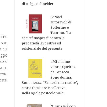
di Helga Schneider
Le voci
autorevoli di
Solferino e
Taurino. “La
amare
società sospesa” contro la
 suo
precarietà lavorativa ed
è qui
esistenziale del presente
aggio
ssere
«Mi chiamo
Vitória Queiroz
avoro
da Fonseca.
mente
Sono donna.
oste.
Sono nera»: "Fame di mia madre",
storia familiare e collettiva
nell'Angola postcoloniale
"Gran Galà con