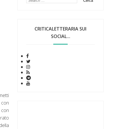
CRITICALETTERARIA SUI
SOCIAL...
metti
, con
a con
arato
della