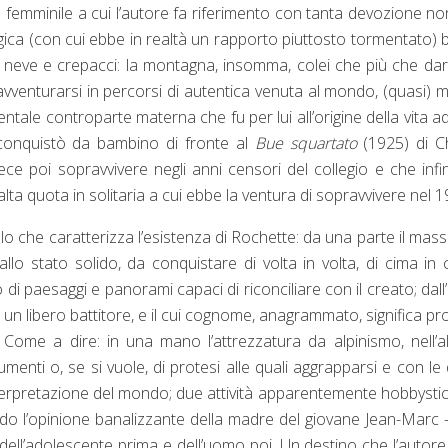
ra femminile a cui l’autore fa riferimento con tanta devozione no
ogica (con cui ebbe in realtà un rapporto piuttosto tormentato) 
ai, neve e crepacci: la montagna, insomma, colei che più che darg
vventurarsi in percorsi di autentica venuta al mondo, (quasi) 
entale controparte materna che fu per lui all’origine della vita ad
o conquistò da bambino di fronte al
Bue squartato
(1925) di C
e poi sopravvivere negli anni censori del collegio e che infi
ta quota in solitaria a cui ebbe la ventura di sopravvivere nel 1
 che caratterizza l’esistenza di Rochette: da una parte il mass
llo stato solido, da conquistare di volta in volta, di cima in 
i paesaggi e panorami capaci di riconciliare con il creato; dall’
n libero battitore, e il cui cognome, anagrammato, significa pr
. Come a dire: in una mano l’attrezzatura da alpinismo, nell’al
umenti o, se si vuole, di protesi alle quali aggrapparsi e con le 
nterpretazione del mondo; due attività apparentemente hobbysti
ondo l’opinione banalizzante della madre del giovane Jean-Marc
 dell’adolescente prima e dell’uomo poi. Un destino che l’autor