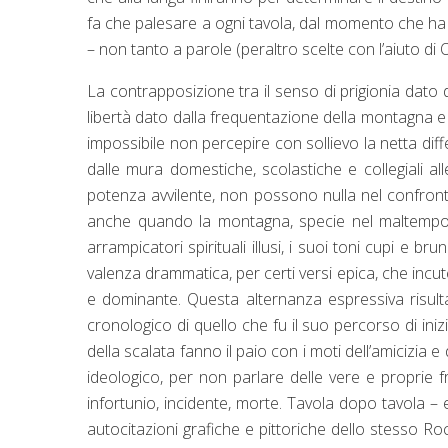
fa che palesare a ogni tavola, dal momento che ha s
– non tanto a parole (peraltro scelte con l’aiuto di
La contrapposizione tra il senso di prigionia dato 
libertà dato dalla frequentazione della montagna e 
impossibile non percepire con sollievo la netta dif
dalle mura domestiche, scolastiche e collegiali all
potenza avvilente, non possono nulla nel confronto 
anche quando la montagna, specie nel maltempo o
arrampicatori spirituali illusi, i suoi toni cupi e 
valenza drammatica, per certi versi epica, che incu
e dominante. Questa alternanza espressiva risulta
cronologico di quello che fu il suo percorso di iniz
della scalata fanno il paio con i moti dell’amicizi
ideologico, per non parlare delle vere e proprie f
infortunio, incidente, morte. Tavola dopo tavola –
autocitazioni grafiche e pittoriche dello stesso 