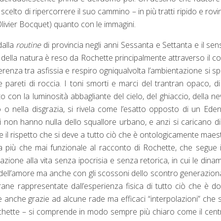
celto di ripercorrere il suo cammino – in più tratti ripido e rov
 Olivier Bocquet) quanto con le immagini.
dalla
routine
di provincia negli anni Sessanta e Settanta e il sen
della natura è reso da Rochette principalmente attraverso il co
ferenza tra asfissia e respiro ogniqualvolta l’ambientazione si s
e pareti di roccia. I toni smorti e marci del trantran opaco, d
con la luminosità abbagliante del cielo, del ghiaccio, della ne
 nella disgrazia, si rivela come l’esatto opposto di un Ede
bruni non hanno nulla dello squallore urbano, e anzi si caricano d
te il rispetto che si deve a tutto ciò che è ontologicamente mae
 più che mai funzionale al racconto di Rochette, che segue il
iazione alla vita senza ipocrisia e senza retorica, in cui le dina
a e dell’amore ma anche con gli scossoni dello scontro generazion
rane rappresentate dall’esperienza fisica di tutto ciò che è do
 e anche grazie ad alcune rade ma efficaci “interpolazioni” che
Rochette – si comprende in modo sempre più chiaro come il cent