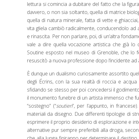
lettura si comincia a dubitare del fatto che la figu
davvero, o non sia soltanto, quella di matrice biol
quella di natura minerale, fatta di vette e ghiacci
vita gliela cambiò radicalmente, conducendolo ad a
e rinascita. Per non parlare, poi, di un’altra fondam
vale a dire quella vocazione artistica che già l
Soutine esposto nel museo di Grenoble, che lo fec
resuscitò a nuova professione dopo l’incidente ad al
È dunque un dualismo curiosamente assortito quello
degli Écrins, con la sua realtà di roccia e acqua a
sfidando se stesso per poi concedersi il godimento d
il monumento funebre di un artista immenso che fu u
“sostegno” (“
soutien
”, per l’appunto, in francese)
materiali da disegno. Due differenti tipologie di str
esprimere il proprio desiderio di esplorazione e i
alternative pur sempre preferibili alla droga, sec
che alla lunga finiranno per determinare il destino